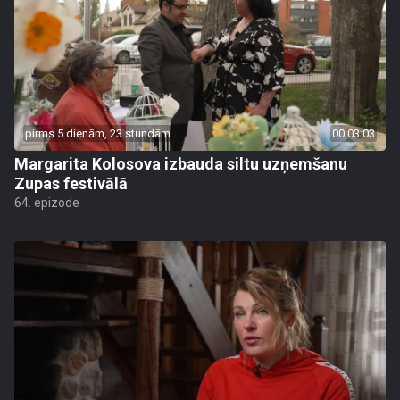
pirms 5 dienām, 23 stundām
00:03:03
Margarita Kolosova izbauda siltu uzņemšanu
Zupas festivālā
64. epizode