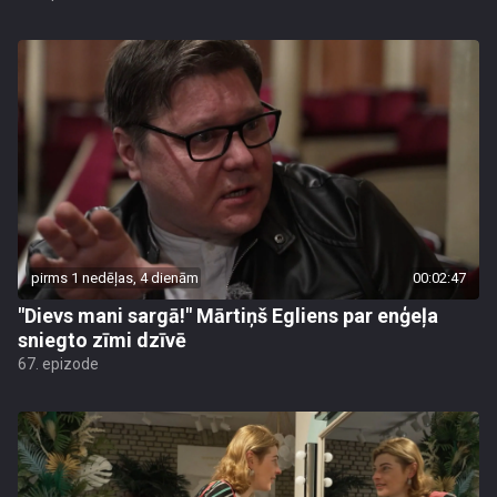
pirms 1 nedēļas, 4 dienām
00:02:47
"Dievs mani sargā!" Mārtiņš Egliens par enģeļa
sniegto zīmi dzīvē
67. epizode