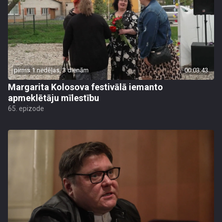
pirms 1 nedēļas, 3 dienām
00:03:43
Margarita Kolosova festivālā iemanto
apmeklētāju mīlestību
65. epizode