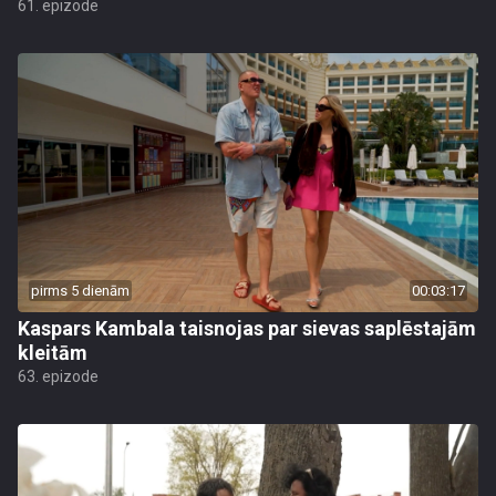
61. epizode
pirms 5 dienām
00:03:17
Kaspars Kambala taisnojas par sievas saplēstajām
kleitām
63. epizode