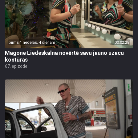
pirms 1 nedēļas, 4 dienām
00:02:28
Magone Liedeskalna novērtē savu jauno uzacu
kontūras
67. epizode