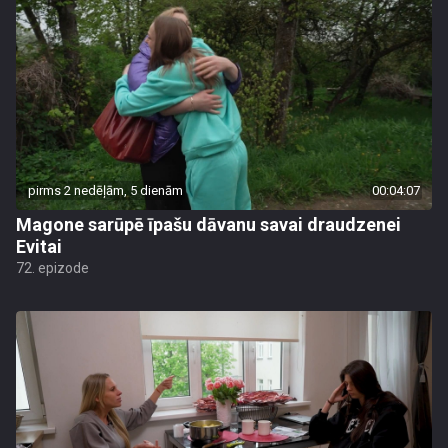
pirms 2 nedēļām, 5 dienām
00:04:07
Magone sarūpē īpašu dāvanu savai draudzenei
Evitai
72. epizode