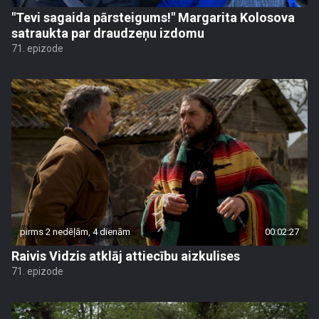
"Tevi sagaida pārsteigums!" Margarita Kolosova
satraukta par draudzeņu izdomu
71. epizode
pirms 2 nedēļām, 4 dienām
00:02:27
Raivis Vidzis atklāj attiecību aizkulises
71. epizode