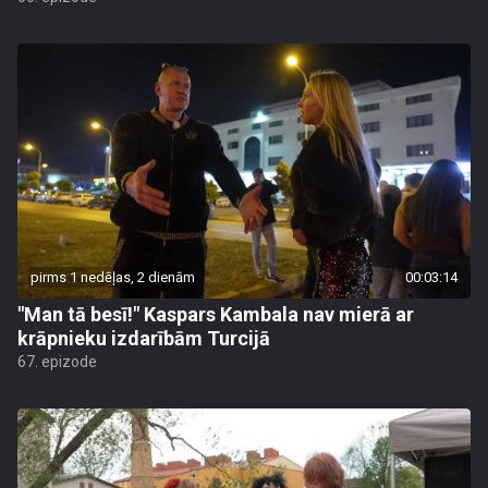
pirms 1 nedēļas, 2 dienām
00:03:14
"Man tā besī!" Kaspars Kambala nav mierā ar
krāpnieku izdarībām Turcijā
67. epizode