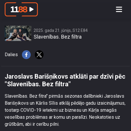
Jaroslavs Barišņikovs atklāti par dzīvi
pēc \"Slavenības. Bez filtra\"
2025. gada 21. jūnijs, S12 E84
Slavenības. Bez filtra
Dalies
Jaroslavs Barišņikovs atklāti par dzīvi pēc
"Slavenības. Bez filtra"
Slavenības. Bez fitra" pirmās sezonas dalībnieki Jaroslavs
Barišņikovs un Kārlis Sīlis atklāj pēdējo gadu izaicinājumus,
tostarp COVID-19 ietekmi uz biznesu un Kārļa smagās
veselības problēmas ar komu un paralīzi. Neskatoties uz
grūtībām, abi ir cerību pilni.