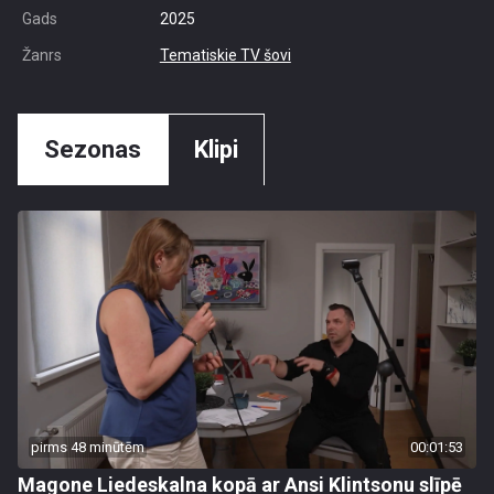
Gads
2025
Žanrs
Tematiskie TV šovi
Sezonas
Klipi
pirms 48 minūtēm
00:01:53
Magone Liedeskalna kopā ar Ansi Klintsonu slīpē