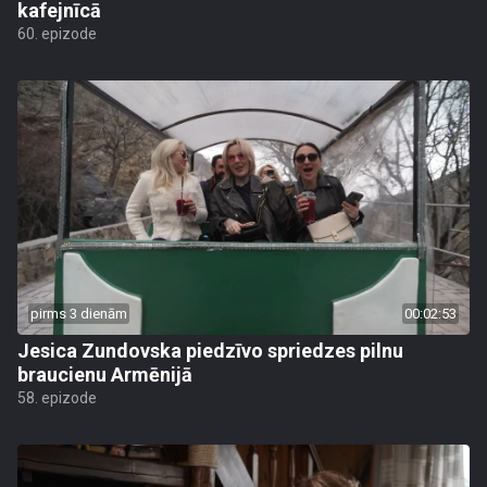
kafejnīcā
60. epizode
pirms 3 dienām
00:02:53
Jesica Zundovska piedzīvo spriedzes pilnu
braucienu Armēnijā
58. epizode