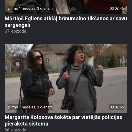
pirms 1 nedēļas, 3 dienām
00:03:46
Mārtiņš Egliens atklāj brīnumaino tikšanos ar savu
sargeņģeli
67. epizode
pirms 1 nedēļas, 3 dienām
00:02:55
Margarita Kolosova šokēta par vietējās policijas
pieraksta sistēmu
66. epizode