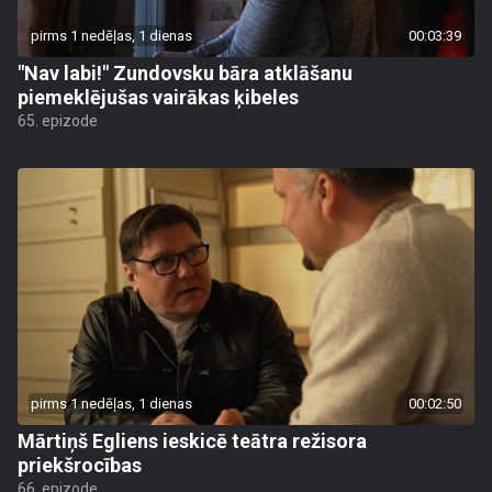
pirms 1 nedēļas, 1 dienas
00:03:39
"Nav labi!" Zundovsku bāra atklāšanu
piemeklējušas vairākas ķibeles
65. epizode
pirms 1 nedēļas, 1 dienas
00:02:50
Mārtiņš Egliens ieskicē teātra režisora
priekšrocības
66. epizode