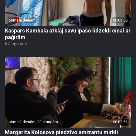
pirms 2 dienām
00:03:56
Kaspars Kambala atklāj savu īpašo līdzekli cīņai ar
paģirām
57. epizode
pirms 2 dienām, 23 stundām
00:02:51
Margarita Kolosova piedzīvo amizantu mirkli