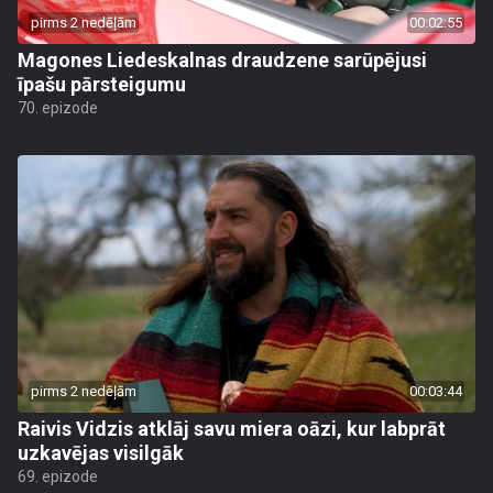
pirms 2 nedēļām
00:02:55
Magones Liedeskalnas draudzene sarūpējusi
īpašu pārsteigumu
70. epizode
pirms 2 nedēļām
00:03:44
Raivis Vidzis atklāj savu miera oāzi, kur labprāt
uzkavējas visilgāk
69. epizode