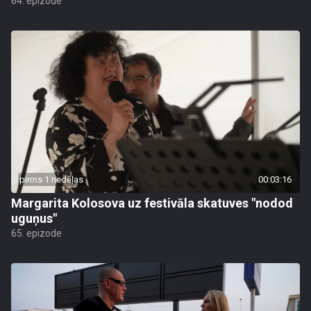
64. epizode
pirms 1 nedēļas
00:03:16
Margarita Kolosova uz festivāla skatuves "nodod
uguņus"
65. epizode