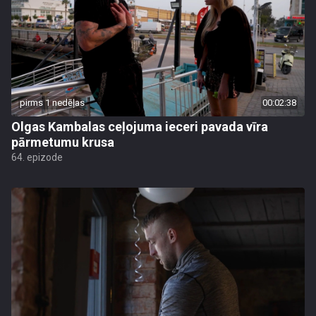
pirms 1 nedēļas
00:02:38
Olgas Kambalas ceļojuma ieceri pavada vīra
pārmetumu krusa
64. epizode