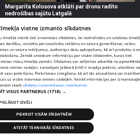
Margarita Kolosova atklāti par dronu radīto
nedrošības sajūtu Latgalē
72. epizode
 tīmekļa vietne izmanto sīkdatnes
 tīmekļa vietnē tiek izmantotas sīkdatnes, lai nodrošinātu un uzlabotu tīmek
nes darbību., nosūtītu personalizētu reklāmu un satura ģenerēšanai, veiktu
āmas un satura mērījumus, auditorijas datu apkopošanu, kā arī produktu izst
zlabošanu. Zemāk sniedzam informāciju par visām sīkdatnēm, kuras tiek
ntotas mūsu tīmekļa vietnēs. Sīkdatnes var atšķirties atkarībā no apmeklētā
rneta vietnes sadaļas. Lietotājam jebkurā brīdī ir iespēja piekrist, atteikties va
īt savu piekrišanu. Piekrišanas sniegšana, kā arī tās atsaukšana vai mainīša
ecas uz visām interneta vietnes sadaļām. Vairāk informācijas par izmantotaj
atnēm skatīt
sīkdatņu izmantošanas noteikumos.
ĪT VISUS PARTNERUS
(1718) →
pirms 2 nedēļām, 6 dienām
00:02:41
PIELĀGOT IZVĒLI
Kaspars Kambala neslēpj vilšanos par bijušo sievu
PIEKRIST VISĀM SĪKDATNĒM
Tifāniju
72. epizode
ATSTĀT TEHNISKĀS SĪKDATNES