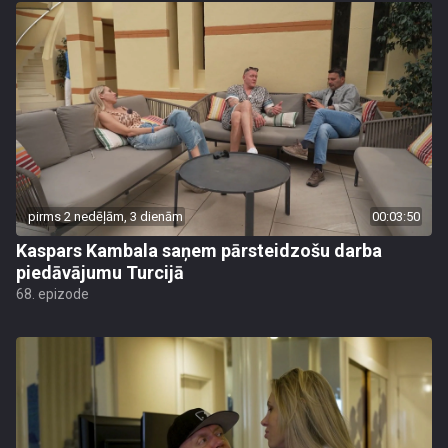
pirms 2 nedēļām, 3 dienām
00:03:50
Kaspars Kambala saņem pārsteidzošu darba
piedāvājumu Turcijā
68. epizode