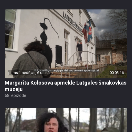
pirms 1 nedēļas, 6 dienām
00:03:16
Margarita Kolosova apmeklē Latgales šmakovkas
muzeju
68. epizode