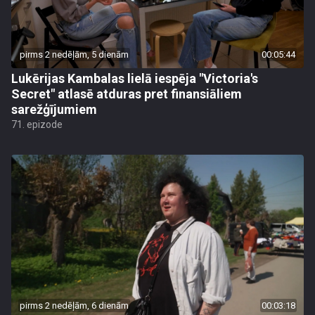
pirms 2 nedēļām, 5 dienām
00:05:44
Lukērijas Kambalas lielā iespēja "Victoria's
Secret" atlasē atduras pret finansiāliem
sarežģījumiem
71. epizode
pirms 2 nedēļām, 6 dienām
00:03:18