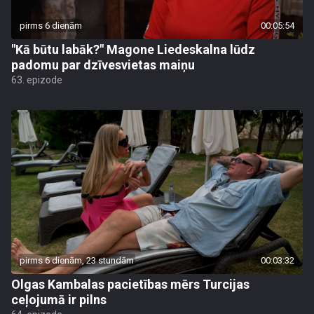
pirms 6 dienām
00:05:54
"Kā būtu labāk?" Magone Liedeskalna lūdz
padomu par dzīvesvietas maiņu
63. epizode
pirms 6 dienām, 23 stundām
00:03:32
Olgas Kambalas pacietības mērs Turcijas
ceļojumā ir pilns