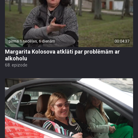
pirms 1 nedēļas, 6 dienām
00:04:37
Margarita Kolosova atklāti par problēmām ar
alkoholu
68. epizode