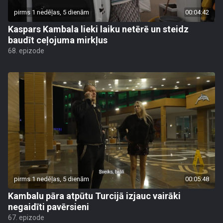
pirms 1 nedēļas, 5 dienām
00:04:42
Kaspars Kambala lieki laiku netērē un steidz
baudīt ceļojuma mirkļus
68. epizode
pirms 1 nedēļas, 5 dienām
00:05:48
Kambalu pāra atpūtu Turcijā izjauc vairāki
negaidīti pavērsieni
67. epizode