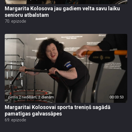
Margarita Kolosova jau gadiem velta savu laiku
senioru atbalstam
70. epizode
pirms 2 nedēļām, 2 dienām
00:03:53
Margaritai Kolosovai sporta treniņš sagādā
pamatīgas galvassāpes
69. epizode