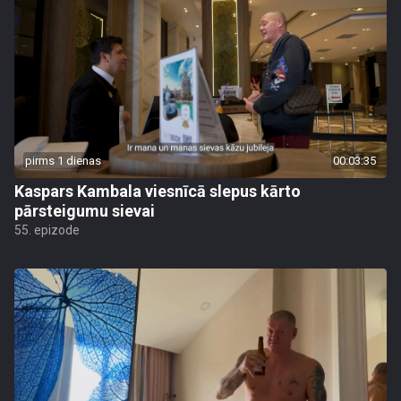
pirms 1 dienas
00:03:35
Kaspars Kambala viesnīcā slepus kārto
pārsteigumu sievai
55. epizode