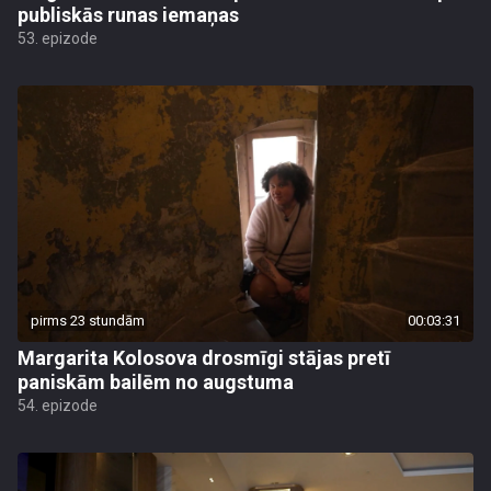
publiskās runas iemaņas
53. epizode
pirms 23 stundām
00:03:31
Margarita Kolosova drosmīgi stājas pretī
paniskām bailēm no augstuma
54. epizode