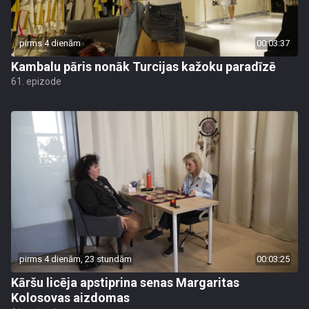
pirms 4 dienām
00:03:37
Kambalu pāris nonāk Turcijas kažoku paradīzē
61. epizode
pirms 4 dienām, 23 stundām
00:03:25
Kāršu licēja apstiprina senas Margaritas
Kolosovas aizdomas