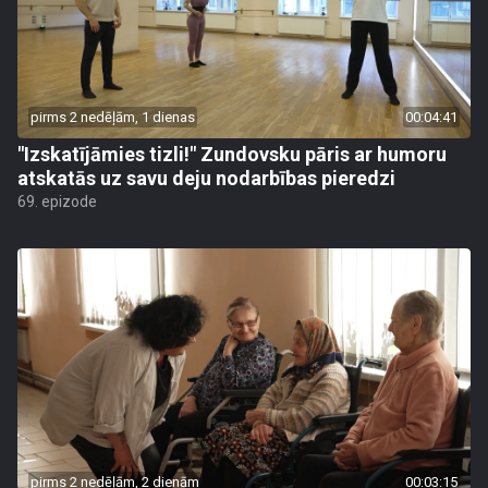
pirms 2 nedēļām, 1 dienas
00:04:41
"Izskatījāmies tizli!" Zundovsku pāris ar humoru
atskatās uz savu deju nodarbības pieredzi
69. epizode
pirms 2 nedēļām, 2 dienām
00:03:15