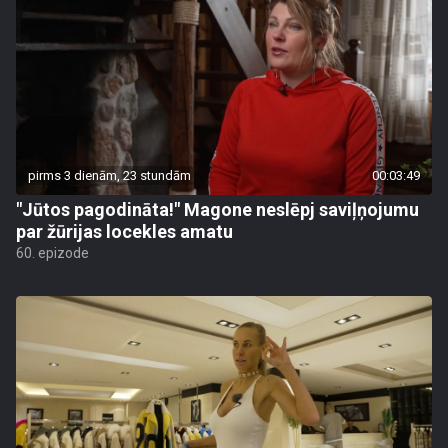
pirms 3 dienām, 23 stundām
00:03:49
"Jūtos pagodināta!" Magone neslēpj saviļņojumu
par žūrijas locekles amatu
60. epizode