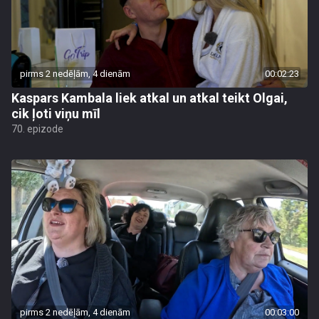
pirms 2 nedēļām, 4 dienām
00:02:23
Kaspars Kambala liek atkal un atkal teikt Olgai,
cik ļoti viņu mīl
70. epizode
pirms 2 nedēļām, 4 dienām
00:03:00