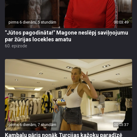
pirms 6 dienām, 5 stundām
00:03:49
"Jūtos pagodināta!" Magone neslēpj saviļņojumu
par žūrijas locekles amatu
60. epizode
pirms 6 dienām, 7 stundām
00:03:37
Kambalu pāris nonāk Turcijas kažoku paradīzē