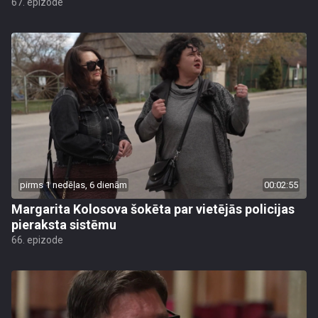
67. epizode
pirms 1 nedēļas, 6 dienām
00:02:55
Margarita Kolosova šokēta par vietējās policijas
pieraksta sistēmu
66. epizode