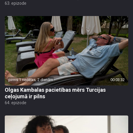
63. epizode
pirms 1 nedēļas, 2 dienām
00:03:32
Olgas Kambalas pacietības mērs Turcijas
ceļojumā ir pilns
64. epizode