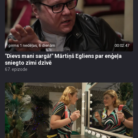
pirms 1 nedēļas, 6 dienām
00:02:47
"Dievs mani sargā!" Mārtiņš Egliens par enģeļa
sniegto zīmi dzīvē
67. epizode