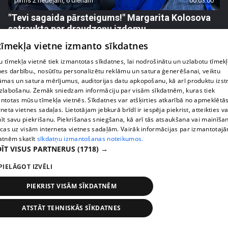
pirms 2 nedēļām, 6 dienām
00:03:00
"Tevi sagaida pārsteigums!" Margarita Kolosova
satraukta par draudzeņu izdomu
71. epizode
 tīmekļa vietne izmanto sīkdatnes
 tīmekļa vietnē tiek izmantotas sīkdatnes, lai nodrošinātu un uzlabotu tīmek
nes darbību., nosūtītu personalizētu reklāmu un satura ģenerēšanai, veiktu
āmas un satura mērījumus, auditorijas datu apkopošanu, kā arī produktu izst
zlabošanu. Zemāk sniedzam informāciju par visām sīkdatnēm, kuras tiek
ntotas mūsu tīmekļa vietnēs. Sīkdatnes var atšķirties atkarībā no apmeklētā
rneta vietnes sadaļas. Lietotājam jebkurā brīdī ir iespēja piekrist, atteikties va
īt savu piekrišanu. Piekrišanas sniegšana, kā arī tās atsaukšana vai mainīša
ecas uz visām interneta vietnes sadaļām. Vairāk informācijas par izmantotaj
atnēm skatīt
sīkdatņu izmantošanas noteikumos.
ĪT VISUS PARTNERUS
(1718) →
PIELĀGOT IZVĒLI
pirms 2 nedēļām, 6 dienām
00:02:23
PIEKRIST VISĀM SĪKDATNĒM
Kaspars Kambala liek atkal un atkal teikt Olgai,
cik ļoti viņu mīl
ATSTĀT TEHNISKĀS SĪKDATNES
70. epizode