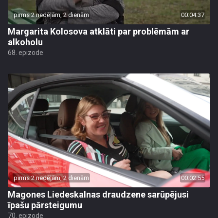
pirms 2 nedēļām, 2 dienām
00:04:37
Margarita Kolosova atklāti par problēmām ar
alkoholu
68. epizode
pirms 2 nedēļām, 2 dienām
00:02:55
Magones Liedeskalnas draudzene sarūpējusi
īpašu pārsteigumu
70. epizode