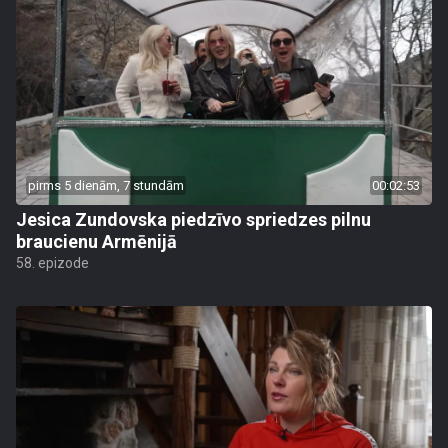
pirms 5 dienām, 7 stundām
00:02:53
Jesica Zundovska piedzīvo spriedzes pilnu
braucienu Armēnijā
58. epizode