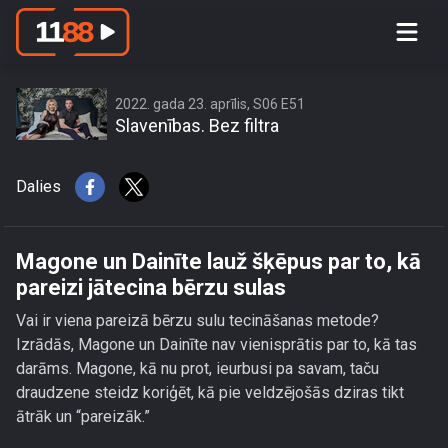
Magone un Dainīte lauž šķēpus par to,
kā pareizi jātecina bērzu sulas
2022. gada 23. aprīlis, S06 E51
Slavenības. Bez filtra
Dalies
Magone un Dainīte lauž šķēpus par to, kā
pareizi jātecina bērzu sulas
Vai ir viena pareizā bērzu sulu tecināšanas metode?
Izrādās, Magone un Dainīte nav vienisprātis par to, kā tas
darāms. Magone, kā nu prot, ieurbusi pa savam, taču
draudzene steidz koriģēt, kā pie veldzējošās dziras tikt
ātrāk un “pareizāk.”