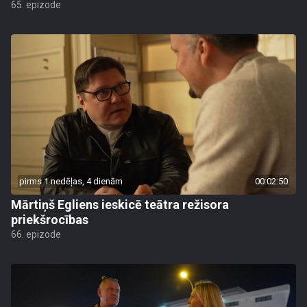
65. epizode
pirms 1 nedēļas, 4 dienām
00:02:50
Mārtiņš Egliens ieskicē teātra režisora
priekšrocības
66. epizode