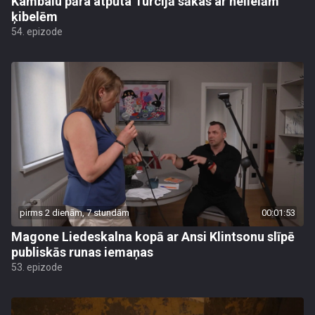
Kambalu pāra atpūta Turcijā sākas ar nelielām
ķibelēm
54. epizode
pirms 2 dienām, 7 stundām
00:01:53
Magone Liedeskalna kopā ar Ansi Klintsonu slīpē
publiskās runas iemaņas
53. epizode