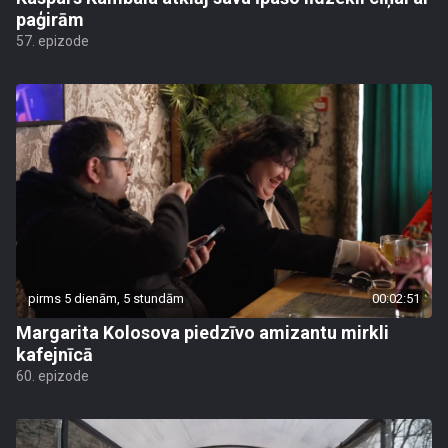
paģirām
57. epizode
pirms 5 dienām, 5 stundām
00:02:51
Margarita Kolosova piedzīvo amizantu mirkli
kafejnīcā
60. epizode