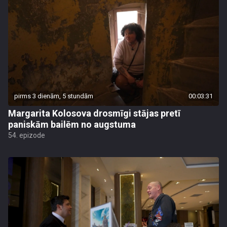
pirms 3 dienām, 5 stundām
00:03:31
Margarita Kolosova drosmīgi stājas pretī
paniskām bailēm no augstuma
54. epizode