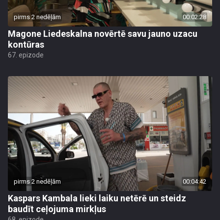
pirms 2 nedēļām
00:02:28
Magone Liedeskalna novērtē savu jauno uzacu
kontūras
67. epizode
pirms 2 nedēļām
00:04:42
Kaspars Kambala lieki laiku netērē un steidz
baudīt ceļojuma mirkļus
68. epizode