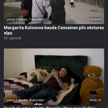
pirms 1 dienas, 7 stundām
00:03:39
Margarita Kolosova bauda Cesvaines pils vēstures
elpu
54. epizode
pirms 2 dienām, 5 stundām
00:02:57