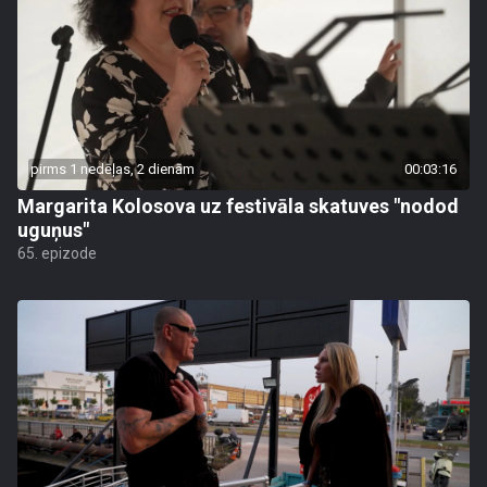
pirms 1 nedēļas, 2 dienām
00:03:16
Margarita Kolosova uz festivāla skatuves "nodod
uguņus"
65. epizode