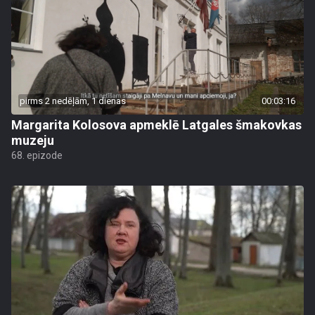
pirms 2 nedēļām, 1 dienas
00:03:16
Margarita Kolosova apmeklē Latgales šmakovkas
muzeju
68. epizode