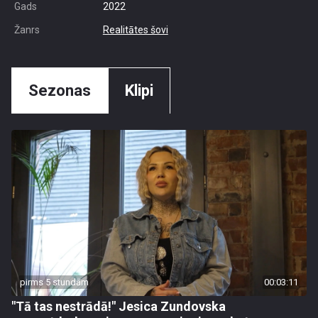
Gads
2022
Žanrs
Realitātes šovi
Sezonas
Klipi
pirms 5 stundām
00:03:11
"Tā tas nestrādā!" Jesica Zundovska