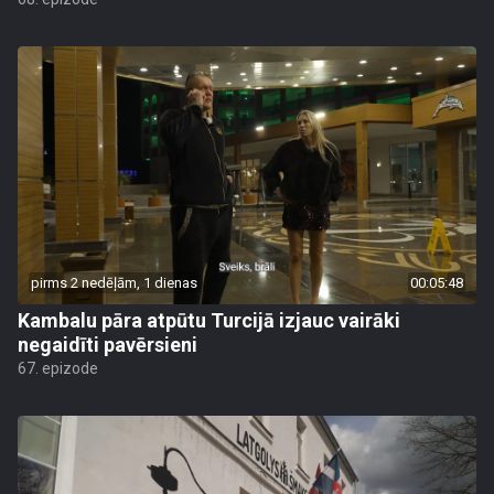
pirms 2 nedēļām, 1 dienas
00:05:48
Kambalu pāra atpūtu Turcijā izjauc vairāki
negaidīti pavērsieni
67. epizode