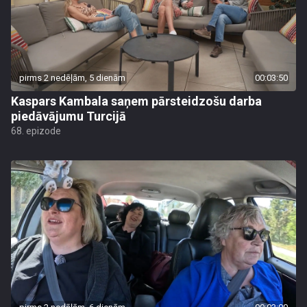
pirms 2 nedēļām, 5 dienām
00:03:50
Kaspars Kambala saņem pārsteidzošu darba
piedāvājumu Turcijā
68. epizode