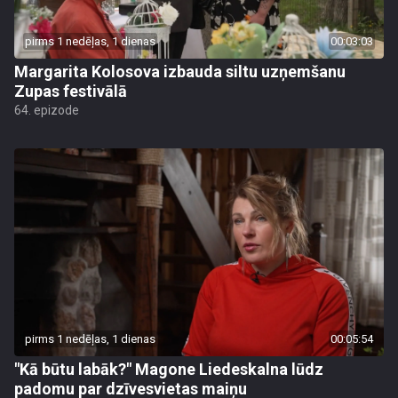
pirms 1 nedēļas, 1 dienas
00:03:03
Margarita Kolosova izbauda siltu uzņemšanu
Zupas festivālā
64. epizode
pirms 1 nedēļas, 1 dienas
00:05:54
"Kā būtu labāk?" Magone Liedeskalna lūdz
padomu par dzīvesvietas maiņu