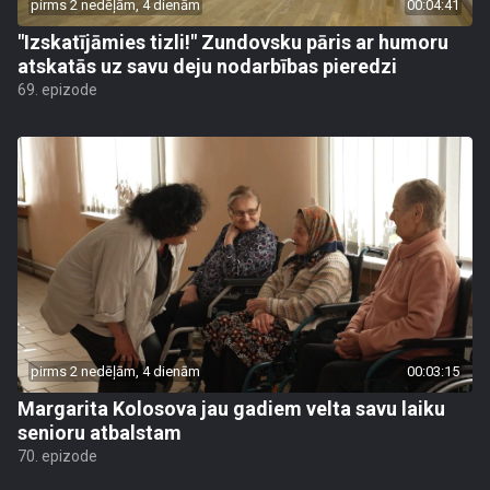
pirms 2 nedēļām, 4 dienām
00:04:41
"Izskatījāmies tizli!" Zundovsku pāris ar humoru
atskatās uz savu deju nodarbības pieredzi
69. epizode
pirms 2 nedēļām, 4 dienām
00:03:15
Margarita Kolosova jau gadiem velta savu laiku
senioru atbalstam
70. epizode