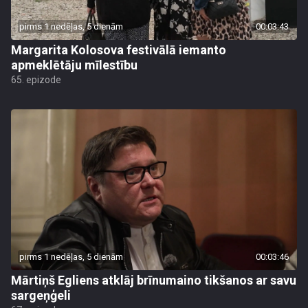
pirms 1 nedēļas, 5 dienām
00:03:43
Margarita Kolosova festivālā iemanto
apmeklētāju mīlestību
65. epizode
pirms 1 nedēļas, 5 dienām
00:03:46
Mārtiņš Egliens atklāj brīnumaino tikšanos ar savu
sargeņģeli