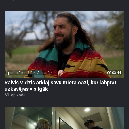
pirms 2 nedēļām, 3 dienām
00:03:44
Raivis Vidzis atklāj savu miera oāzi, kur labprāt
uzkavējas visilgāk
69. epizode