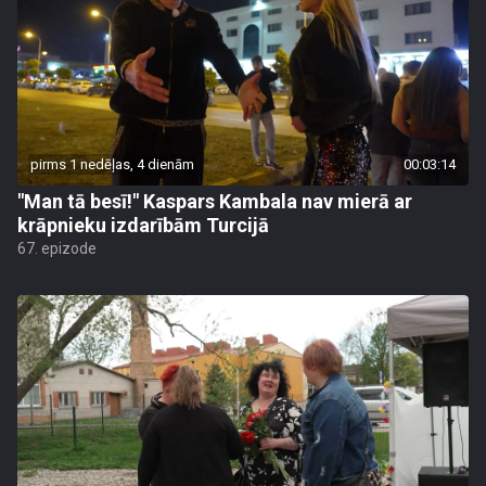
pirms 1 nedēļas, 4 dienām
00:03:14
"Man tā besī!" Kaspars Kambala nav mierā ar
krāpnieku izdarībām Turcijā
67. epizode