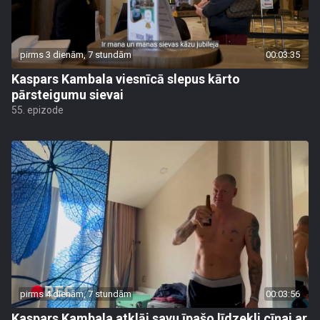
pirms 3 dienām, 7 stundām
00:03:35
Kaspars Kambala viesnīcā slepus kārto
pārsteigumu sievai
55. epizode
pirms 4 dienām, 7 stundām
00:03:56
Kaspars Kambala atklāj savu īpašo līdzekli cīņai ar