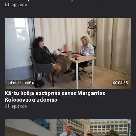
61. epizode
pirms 1 nedēļas
00:03:25
Kāršu licēja apstiprina senas Margaritas
Kolosovas aizdomas
61. epizode