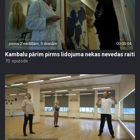
pirms 2 nedēļām, 3 dienām
00:03:04
Kambalu pārim pirms lidojuma nekas nevedas raiti
70. epizode