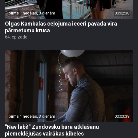
pirms 1 nedēļas, 3 dienām
00:02:38
Olgas Kambalas ceļojuma ieceri pavada vīra
pārmetumu krusa
64. epizode
pirms 1 nedēļas, 3 dienām
00:03:39
"Nav labi!" Zundovsku bāra atklāšanu
piemeklējušas vairākas ķibeles