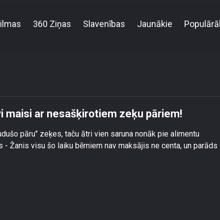
ilmas
360 Ziņas
Slavenības
Jaunākie
Populārā
ā – Magonei iekrāti divi maisi ar nesašķirotiem zeķ
i maisi ar nesašķirotiem zeķu pāriem!
ušo pāru" zeķes, taču ātri vien saruna nonāk pie alimentu
 - Žanis visu šo laiku bērniem nav maksājis ne centa, un parāds