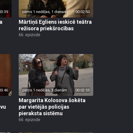
03:39
pirms 1 nedēļas, 1 dienas
00:02:50
a
Mārtiņš Egliens ieskicē teātra
režisora priekšrocības
66. epizode
03:46
pirms 1 nedēļas, 3 dienām
00:02:55
Margarita Kolosova šokēta
avu
par vietējās policijas
pieraksta sistēmu
66. epizode