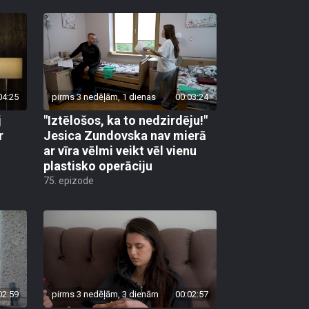
04:25
pirms 3 nedēļām, 1 dienas
00:03:24
j
"Iztēlošos, ka to nedzirdēju!"
r
Jesica Zundovska nav mierā
ar vīra vēlmi veikt vēl vienu
plastisko operāciju
75. epizode
02:59
pirms 3 nedēļām, 3 dienām
00:02:57