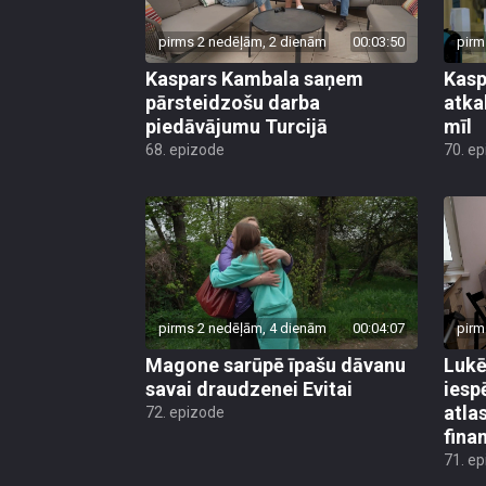
pirms 2 nedēļām, 2 dienām
00:03:50
pirm
Kaspars Kambala saņem
Kasp
pārsteidzošu darba
atkal
piedāvājumu Turcijā
mīl
68. epizode
70. e
pirms 2 nedēļām, 4 dienām
00:04:07
pirm
Magone sarūpē īpašu dāvanu
Lukē
savai draudzenei Evitai
iesp
atla
72. epizode
fina
71. e