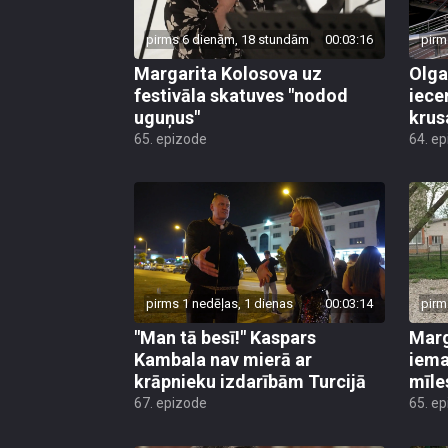
pirms 6 dienām, 18 stundām
00:03:16
pirm
Margarita Kolosova uz
Olga
festivāla skatuves "nodod
iece
uguņus"
krus
65. epizode
64. e
pirms 1 nedēļas, 1 dienas
00:03:14
pirm
"Man tā besī!" Kaspars
Marg
Kambala nav mierā ar
iema
krāpnieku izdarībām Turcijā
mīle
67. epizode
65. e