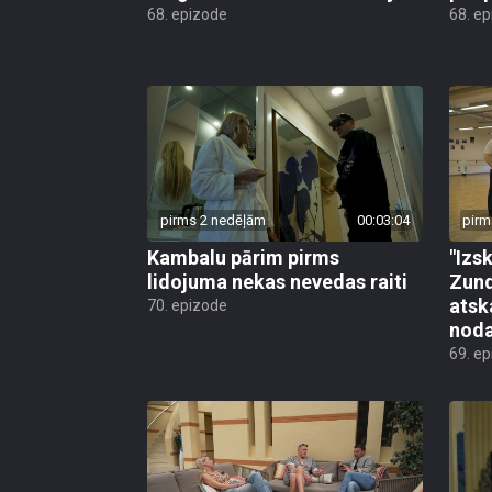
68. epizode
68. e
pirms 2 nedēļām
00:03:04
pirm
Kambalu pārim pirms
"Izsk
lidojuma nekas nevedas raiti
Zund
atsk
70. epizode
noda
69. e