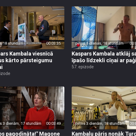
s 18 stundām
00:03:35
pirms 1 dienas, 18 stundām
00:
ars Kambala viesnīcā
Kaspars Kambala atklāj s
us kārto pārsteigumu
īpašo līdzekli cīņai ar pa
ai
57. epizode
pizode
s 3 dienām, 17 stundām
00:03:49
pirms 3 dienām, 18 stundām
00:
os pagodināta!" Magone
Kambalu pāris nonāk Turc