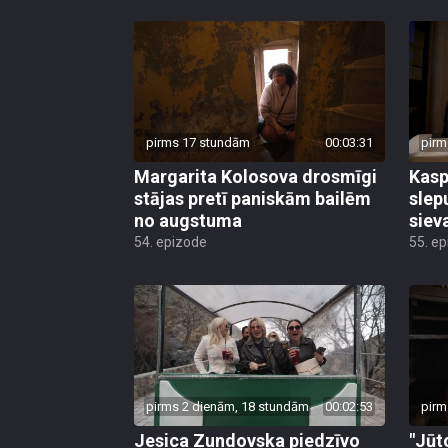
pirms 17 stundām
00:03:31
pirm
Margarita Kolosova drosmīgi
Kasp
stājas pretī paniskām bailēm
slep
no augstuma
siev
54. epizode
55. e
pirms 2 dienām, 18 stundām
00:02:53
pirm
Jesica Zundovska piedzīvo
"Jūt