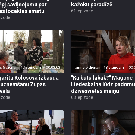
ēpj saviļņojumu par
kažoku paradīzē
jas locekles amatu
61. epizode
pizode
s 5 dienām, 17 stundām
00:03:03
pirms 5 dienām, 18 stundām
00:
arita Kolosova izbauda
"Kā būtu labāk?" Magone
u uzņemšanu Zupas
Liedeskalna lūdz padomu
ivālā
dzīvesvietas maiņu
pizode
63. epizode