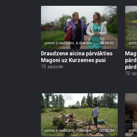
pirms 2 nedēļām, 6 dienām
00:04:02
pirm
Draudzene aicina pārvākties
Mago
Magoni uz Kurzemes pusi
pārd
pār
73. epizode
72. e
pirms 3 nedēļām, 1 dienas
00:02:54
pirm