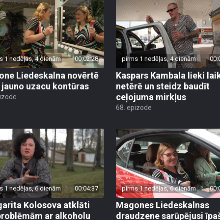
s 1 nedēļas, 4 dienām
00:02:28
pirms 1 nedēļas, 4 dienām
00:
ne Liedeskalna novērtē
Kaspars Kambala lieki lai
 jauno uzacu kontūras
netērē un steidz baudīt
ceļojuma mirkļus
pizode
68. epizode
s 1 nedēļas, 6 dienām
00:04:37
pirms 1 nedēļas, 6 dienām
00:
arita Kolosova atklāti
Magones Liedeskalnas
problēmām ar alkoholu
draudzene sarūpējusi īpa