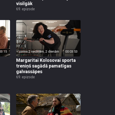
visilgāk
69. epizode
03:15
pirms 2 nedēļām, 2 dienām
00:03:53
Margaritai Kolosovai sporta
treniņš sagādā pamatīgas
galvassāpes
69. epizode