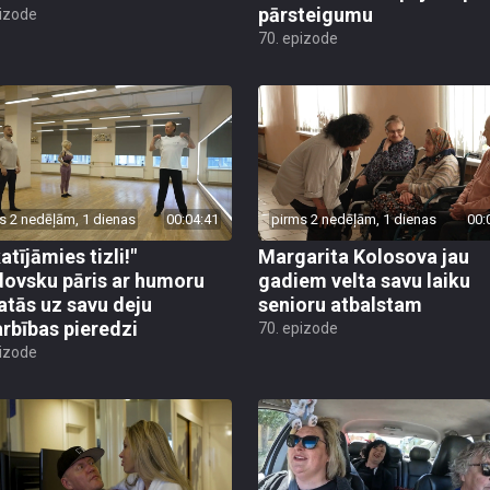
pārsteigumu
pizode
70. epizode
s 2 nedēļām, 1 dienas
00:04:41
pirms 2 nedēļām, 1 dienas
00:
atījāmies tizli!"
Margarita Kolosova jau
ovsku pāris ar humoru
gadiem velta savu laiku
atās uz savu deju
senioru atbalstam
rbības pieredzi
70. epizode
pizode