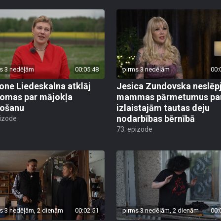
s 3 nedēļām
00:05:48
pirms 3 nedēļām
00:
ne Liedeskalna atklāj
Jesica Zundovska neslēp
omas par mājokļa
mammas pārmetumus pa
došanu
izlaistajām tautas deju
nodarbības bērnībā
pizode
73. epizode
s 3 nedēļām, 2 dienām
00:02:51
pirms 3 nedēļām, 2 dienām
00: