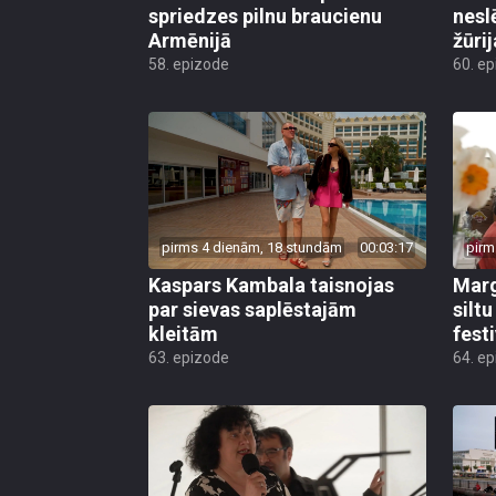
spriedzes pilnu braucienu
nesl
Armēnijā
žūri
58. epizode
60. e
pirms 4 dienām, 18 stundām
00:03:17
pirm
Kaspars Kambala taisnojas
Marg
par sievas saplēstajām
silt
kleitām
fest
63. epizode
64. e