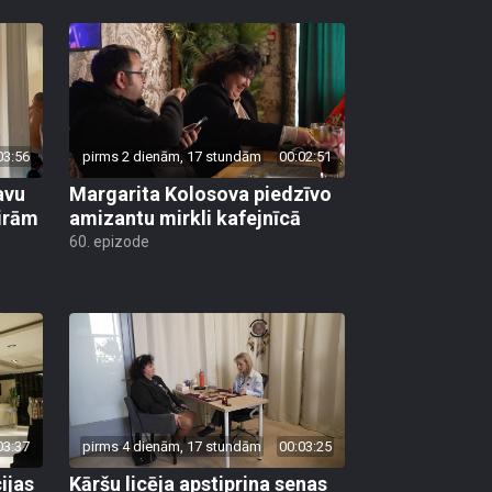
03:56
pirms 2 dienām, 17 stundām
00:02:51
avu
Margarita Kolosova piedzīvo
ģirām
amizantu mirkli kafejnīcā
60. epizode
03:37
pirms 4 dienām, 17 stundām
00:03:25
ijas
Kāršu licēja apstiprina senas