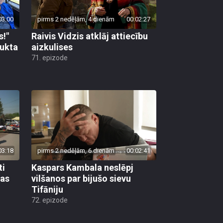
03:00
pirms 2 nedēļām, 4 dienām
00:02:27
s!"
Raivis Vidzis atklāj attiecību
aukta
aizkulises
71. epizode
03:18
pirms 2 nedēļām, 6 dienām
00:02:41
ti
Kaspars Kambala neslēpj
bas
vilšanos par bijušo sievu
Tifāniju
72. epizode