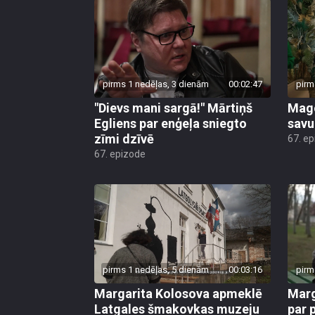
pirms 1 nedēļas, 3 dienām
00:02:47
pirm
"Dievs mani sargā!" Mārtiņš
Mago
Egliens par enģeļa sniegto
savu
zīmi dzīvē
67. e
67. epizode
pirms 1 nedēļas, 5 dienām
00:03:16
pirm
Margarita Kolosova apmeklē
Marg
Latgales šmakovkas muzeju
par 