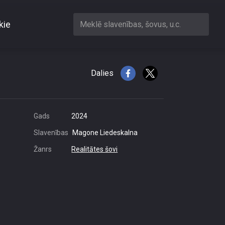
kie
Meklē slavenības, šovus, u.c.
u pāriem!
Dalies
Gads
2024
Slavenības
Magone Liedeskalna
Žanrs
Realitātes šovi