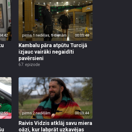
04:42
pirms 1 nedēļas, 5 dienām
00:05:48
ku
Kambalu pāra atpūtu Turcijā
izjauc vairāki negaidīti
pavērsieni
67. epizode
02:55
pirms 2 nedēļām
00:03:44
Raivis Vidzis atklāj savu miera
šu
oāzi, kur labprāt uzkavējas