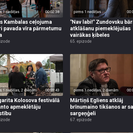
s 1 nedēļas
00:02:38
pirms 1 nedēļas
00:
s Kambalas ceļojuma
"Nav labi!" Zundovsku bār
ri pavada vīra pārmetumu
atklāšanu piemeklējušas
a
vairākas ķibeles
pizode
65. epizode
s 1 nedēļas, 2 dienām
00:03:43
pirms 1 nedēļas, 2 dienām
00:
arita Kolosova festivālā
Mārtiņš Egliens atklāj
nto apmeklētāju
brīnumaino tikšanos ar s
stību
sargeņģeli
pizode
67. epizode