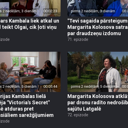
s 2 nedēļām, 3 dienām
00:02:23
pirms 2 nedēļām, 3 dienām
00:
ars Kambala liek atkal un
"Tevi sagaida pārsteigum
 teikt Olgai, cik ļoti viņu
Margarita Kolosova satr
par draudzeņu izdomu
pizode
71. epizode
s 2 nedēļām, 5 dienām
00:05:44
pirms 2 nedēļām, 5 dienām
00:
rijas Kambalas lielā
Margarita Kolosova atklā
ēja "Victoria's Secret"
par dronu radīto nedrošī
sē atduras pret
sajūtu Latgalē
nsiāliem sarežģījumiem
72. epizode
pizode