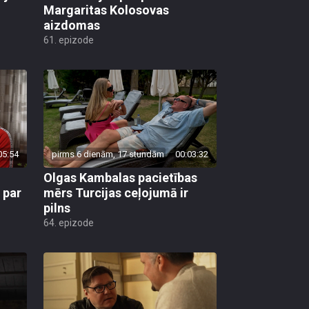
Margaritas Kolosovas
aizdomas
61. epizode
05:54
pirms 6 dienām, 17 stundām
00:03:32
Olgas Kambalas pacietības
 par
mērs Turcijas ceļojumā ir
pilns
64. epizode