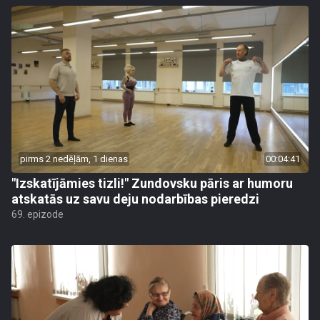
pirms 2 nedēļām, 1 dienas
00:04:41
"Izskatījāmies tizli!" Zundovsku pāris ar humoru
atskatās uz savu deju nodarbības pieredzi
69. epizode