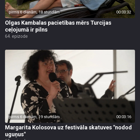
pirms 6 dienām, 18 stundām
00:03:32
Olgas Kambalas pacietības mērs Turcijas
ceļojumā ir pilns
64. epizode
pirms 6 dienām, 19 stundām
00:03:16
Margarita Kolosova uz festivāla skatuves "nodod
uguņus"