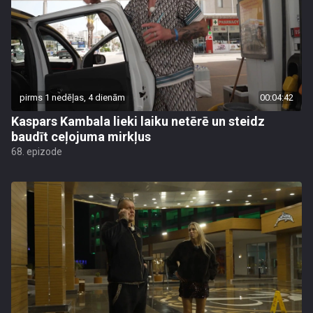
pirms 1 nedēļas, 4 dienām
00:04:42
Kaspars Kambala lieki laiku netērē un steidz
baudīt ceļojuma mirkļus
68. epizode