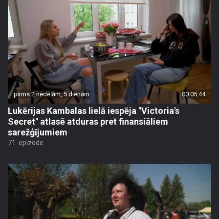
pirms 2 nedēļām, 5 dienām
00:05:44
Lukērijas Kambalas lielā iespēja "Victoria's
Secret" atlasē atduras pret finansiāliem
sarežģījumiem
71. epizode