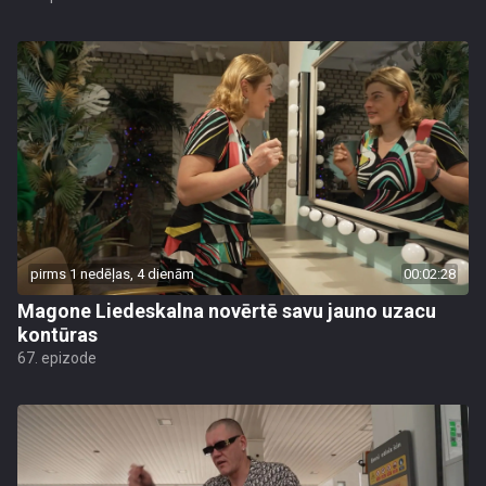
pirms 1 nedēļas, 4 dienām
00:02:28
Magone Liedeskalna novērtē savu jauno uzacu
kontūras
67. epizode