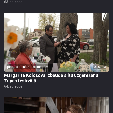
63. epizode
pirms 5 dienām, 18 stundām
00:03:03
Margarita Kolosova izbauda siltu uzņemšanu
Zupas festivālā
64. epizode