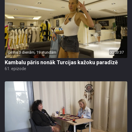
pirms 3 dienām, 19 stundām
00:03:37
Kambalu pāris nonāk Turcijas kažoku paradīzē
61. epizode