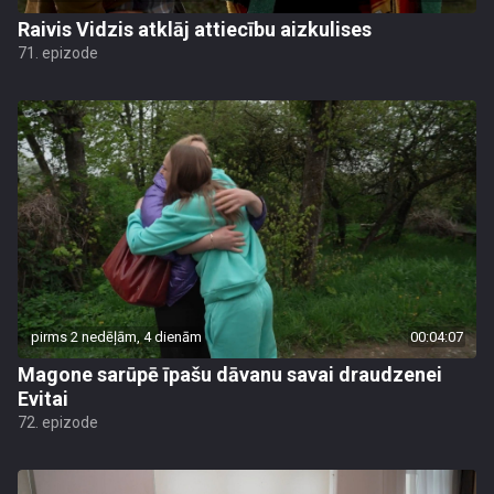
Raivis Vidzis atklāj attiecību aizkulises
71. epizode
pirms 2 nedēļām, 4 dienām
00:04:07
Magone sarūpē īpašu dāvanu savai draudzenei
Evitai
72. epizode