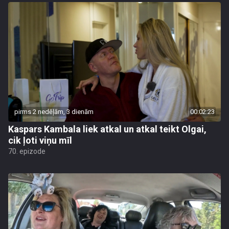
pirms 2 nedēļām, 3 dienām
00:02:23
Kaspars Kambala liek atkal un atkal teikt Olgai,
cik ļoti viņu mīl
70. epizode