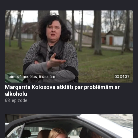
pirms 1 nedēļas, 6 dienām
00:04:37
Margarita Kolosova atklāti par problēmām ar
alkoholu
68. epizode