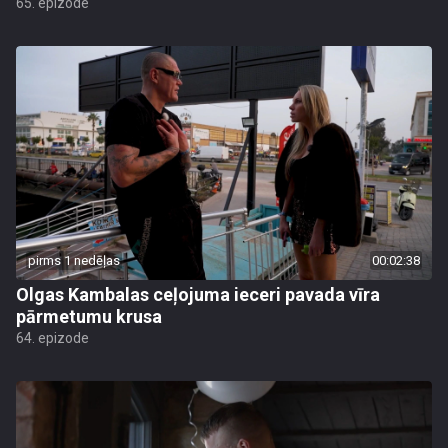
65. epizode
pirms 1 nedēļas
00:02:38
Olgas Kambalas ceļojuma ieceri pavada vīra
pārmetumu krusa
64. epizode