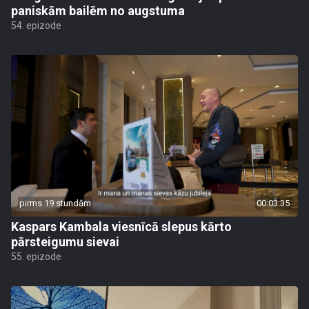
paniskām bailēm no augstuma
54. epizode
pirms 19 stundām
00:03:35
Kaspars Kambala viesnīcā slepus kārto
pārsteigumu sievai
55. epizode