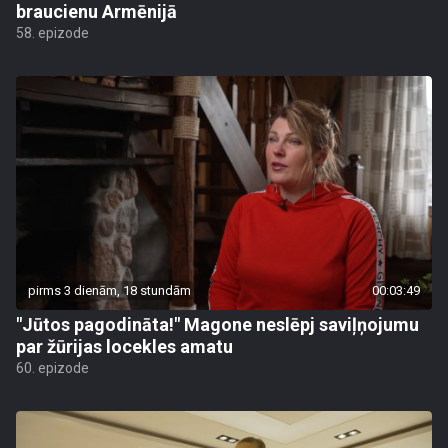
braucienu Armēnijā
58. epizode
pirms 3 dienām, 18 stundām
00:03:49
"Jūtos pagodināta!" Magone neslēpj saviļņojumu
par žūrijas locekles amatu
60. epizode