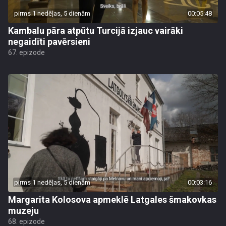
pirms 1 nedēļas, 5 dienām
00:05:48
Kambalu pāra atpūtu Turcijā izjauc vairāki
negaidīti pavērsieni
67. epizode
pirms 1 nedēļas, 5 dienām
00:03:16
Margarita Kolosova apmeklē Latgales šmakovkas
muzeju
68. epizode