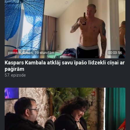
pirms 1 dienas, 19 stundām
00:03:56
Kaspars Kambala atklāj savu īpašo līdzekli cīņai ar
paģirām
57. epizode