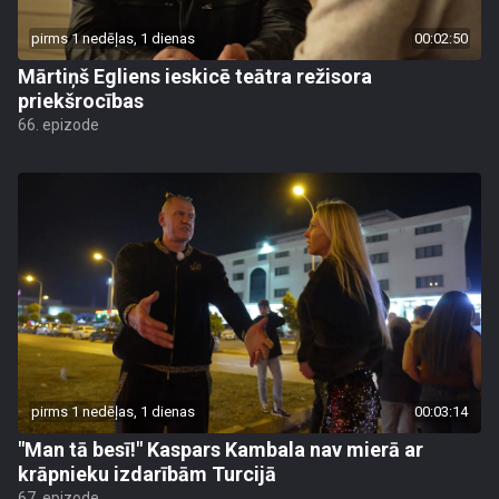
pirms 1 nedēļas, 1 dienas
00:02:50
Mārtiņš Egliens ieskicē teātra režisora
priekšrocības
66. epizode
pirms 1 nedēļas, 1 dienas
00:03:14
"Man tā besī!" Kaspars Kambala nav mierā ar
krāpnieku izdarībām Turcijā
67. epizode