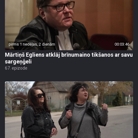
pirms 1 nedēļas, 2 dienām
00:03:46
Mārtiņš Egliens atklāj brīnumaino tikšanos ar savu
sargeņģeli
67. epizode