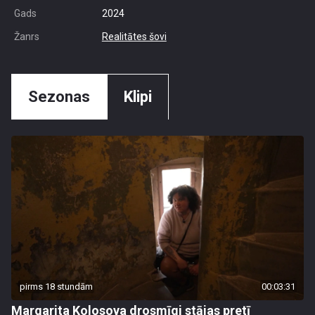
Gads
2024
Žanrs
Realitātes šovi
Sezonas
Klipi
pirms 18 stundām
00:03:31
Margarita Kolosova drosmīgi stājas pretī