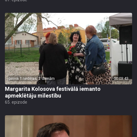
pirms 1 nedēļas, 2 dienām
00:03:43
Margarita Kolosova festivālā iemanto
apmeklētāju mīlestību
65. epizode