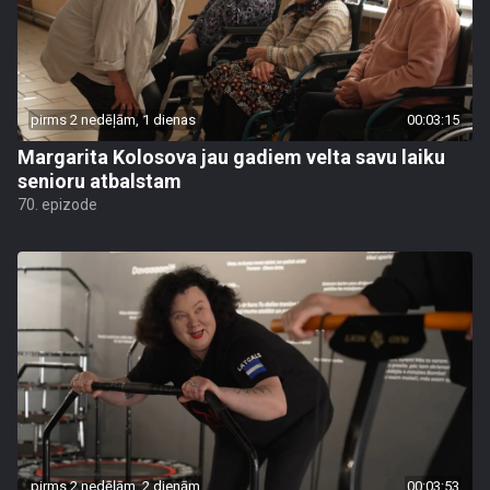
pirms 2 nedēļām, 1 dienas
00:03:15
Margarita Kolosova jau gadiem velta savu laiku
senioru atbalstam
70. epizode
pirms 2 nedēļām, 2 dienām
00:03:53