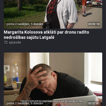
pirms 2 nedēļām, 5 dienām
00:03:18
Margarita Kolosova atklāti par dronu radīto
nedrošības sajūtu Latgalē
72. epizode
pirms 2 nedēļām, 6 dienām
00:02:41