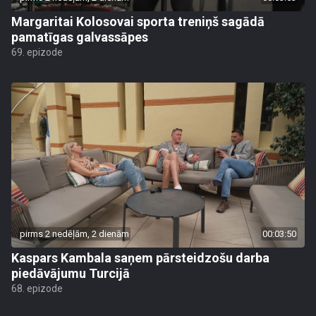
Margaritai Kolosovai sporta treniņš sagādā
pamatīgas galvassāpes
69. epizode
pirms 2 nedēļām, 2 dienām
00:03:50
Kaspars Kambala saņem pārsteidzošu darba
piedāvājumu Turcijā
68. epizode