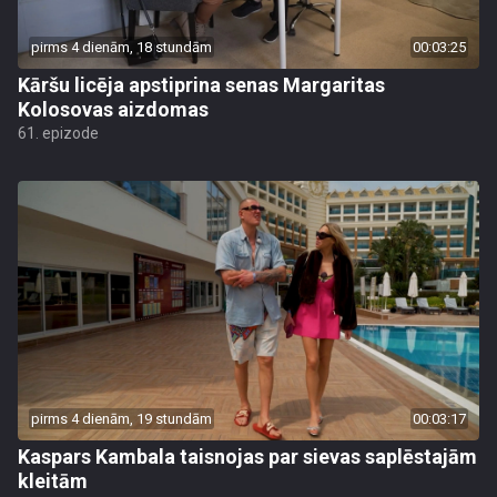
pirms 4 dienām, 18 stundām
00:03:25
Kāršu licēja apstiprina senas Margaritas
Kolosovas aizdomas
61. epizode
pirms 4 dienām, 19 stundām
00:03:17
Kaspars Kambala taisnojas par sievas saplēstajām
kleitām