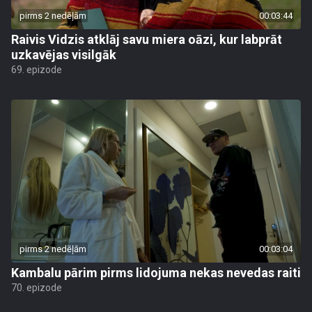
pirms 2 nedēļām
00:03:44
Raivis Vidzis atklāj savu miera oāzi, kur labprāt
uzkavējas visilgāk
69. epizode
pirms 2 nedēļām
00:03:04
Kambalu pārim pirms lidojuma nekas nevedas raiti
70. epizode