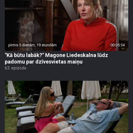
pirms 5 dienām, 19 stundām
00:05:54
"Kā būtu labāk?" Magone Liedeskalna lūdz
padomu par dzīvesvietas maiņu
63. epizode