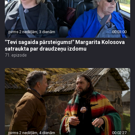
pirms 2 nedēļām, 3 dienām
00:03:00
"Tevi sagaida pārsteigums!" Margarita Kolosova
satraukta par draudzeņu izdomu
71. epizode
pirms 2 nedēļām, 4 dienām
00:02:27