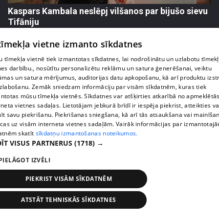
Kaspars Kambala neslēpj vilšanos par bijušo sievu
Tifāniju
72. epizode
 tīmekļa vietne izmanto sīkdatnes
 tīmekļa vietnē tiek izmantotas sīkdatnes, lai nodrošinātu un uzlabotu tīmek
nes darbību., nosūtītu personalizētu reklāmu un satura ģenerēšanai, veiktu
āmas un satura mērījumus, auditorijas datu apkopošanu, kā arī produktu izst
zlabošanu. Zemāk sniedzam informāciju par visām sīkdatnēm, kuras tiek
ntotas mūsu tīmekļa vietnēs. Sīkdatnes var atšķirties atkarībā no apmeklētā
rneta vietnes sadaļas. Lietotājam jebkurā brīdī ir iespēja piekrist, atteikties va
īt savu piekrišanu. Piekrišanas sniegšana, kā arī tās atsaukšana vai mainīša
ecas uz visām interneta vietnes sadaļām. Vairāk informācijas par izmantotaj
atnēm skatīt
sīkdatņu izmantošanas noteikumos.
ĪT VISUS PARTNERUS
(1718) →
pirms 2 nedēļām, 6 dienām
00:04:02
PIELĀGOT IZVĒLI
Draudzene aicina pārvākties Magoni uz Kurzemes
PIEKRIST VISĀM SĪKDATNĒM
pusi
73. epizode
ATSTĀT TEHNISKĀS SĪKDATNES