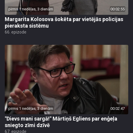
pirms 1 nedēļas, 3 dienām
00:02:55
Margarita Kolosova šokēta par vietējās policijas
pieraksta sistēmu
66. epizode
pirms 1 nedēļas, 3 dienām
00:02:47
"Dievs mani sargā!" Mārtiņš Egliens par enģeļa
sniegto zīmi dzīvē
67. epizode