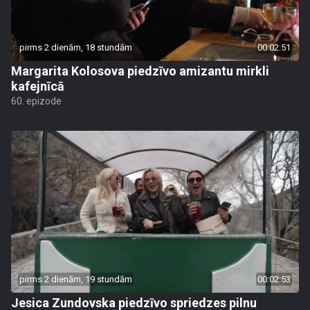
pirms 2 dienām, 18 stundām
00:02:51
Margarita Kolosova piedzīvo amizantu mirkli
kafejnīcā
60. epizode
pirms 2 dienām, 19 stundām
00:02:53
Jesica Zundovska piedzīvo spriedzes pilnu