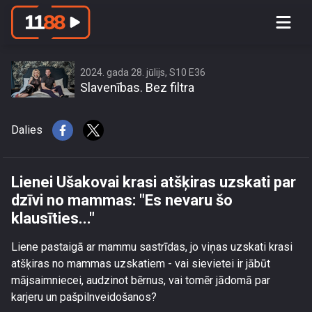
Lienei Ušakovai krasi atšķiras uzskati
par dzīvi no mammas: \"Es nevaru šo
klausīties...\"
2024. gada 28. jūlijs, S10 E36
Slavenības. Bez filtra
Dalies
Lienei Ušakovai krasi atšķiras uzskati par
dzīvi no mammas: "Es nevaru šo
klausīties..."
Liene pastaigā ar mammu sastrīdas, jo viņas uzskati krasi
atšķiras no mammas uzskatiem - vai sievietei ir jābūt
mājsaimniecei, audzinot bērnus, vai tomēr jādomā par
karjeru un pašpilnveidošanos?