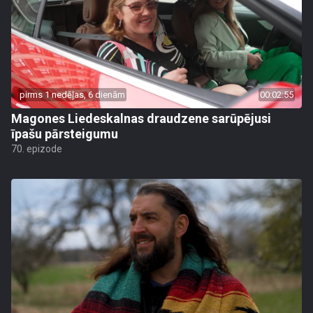
pirms 1 nedēļas, 6 dienām
00:02:55
Magones Liedeskalnas draudzene sarūpējusi
īpašu pārsteigumu
70. epizode