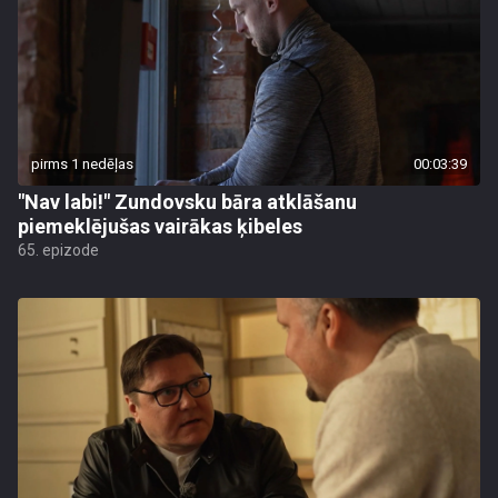
pirms 1 nedēļas
00:03:39
"Nav labi!" Zundovsku bāra atklāšanu
piemeklējušas vairākas ķibeles
65. epizode