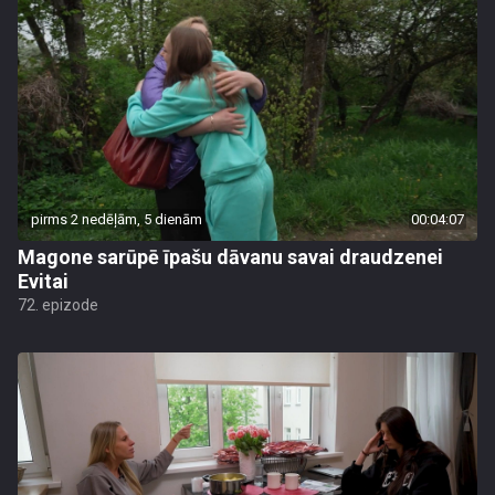
pirms 2 nedēļām, 5 dienām
00:04:07
Magone sarūpē īpašu dāvanu savai draudzenei
Evitai
72. epizode