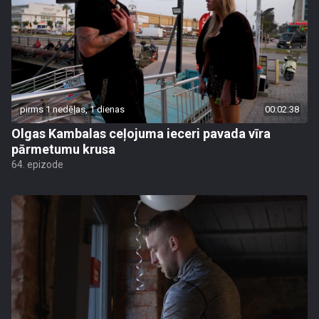
pirms 1 nedēļas, 1 dienas
00:02:38
Olgas Kambalas ceļojuma ieceri pavada vīra
pārmetumu krusa
64. epizode