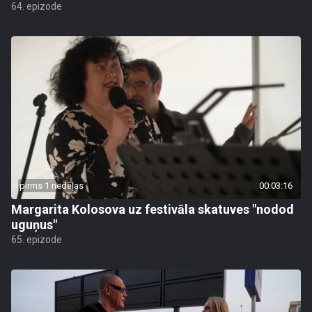
64. epizode
pirms 1 nedēļas
00:03:16
Margarita Kolosova uz festivāla skatuves "nodod
uguņus"
65. epizode