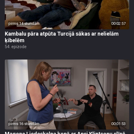
pirms 14 stundām
00:02:57
Kambalu pāra atpūta Turcijā sākas ar nelielām
ķibelēm
54. epizode
pirms 16 stundām
00:01:53
Magone Liedeskalna kopā ar Ansi Klintsonu slīpē