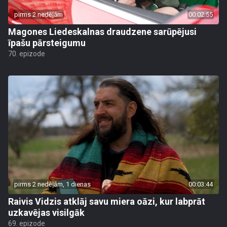
pirms 2 nedēļām
00:02:55
Magones Liedeskalnas draudzene sarūpējusi
īpašu pārsteigumu
70. epizode
pirms 2 nedēļām, 1 dienas
00:03:44
Raivis Vidzis atklāj savu miera oāzi, kur labprāt
uzkavējas visilgāk
69. epizode