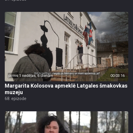
pirms 1 nedēļas, 6 dienām
00:03:16
Margarita Kolosova apmeklē Latgales šmakovkas
muzeju
68. epizode