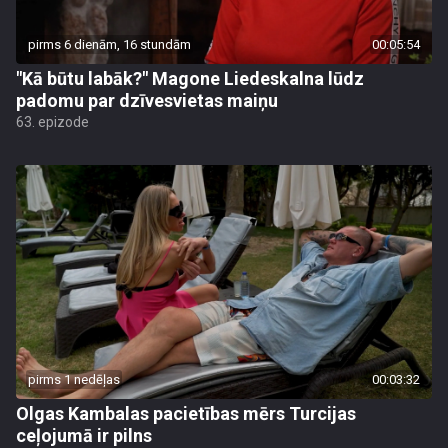
pirms 6 dienām, 16 stundām
00:05:54
"Kā būtu labāk?" Magone Liedeskalna lūdz
padomu par dzīvesvietas maiņu
63. epizode
pirms 1 nedēļas
00:03:32
Olgas Kambalas pacietības mērs Turcijas
ceļojumā ir pilns