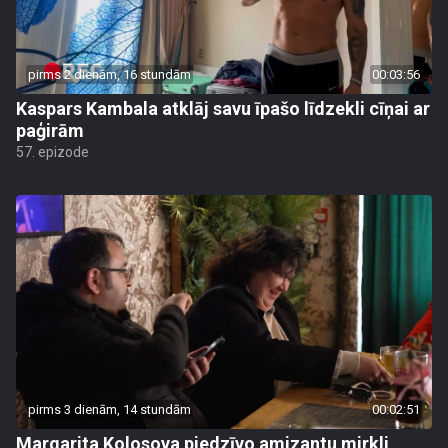
pirms 2 dienām, 16 stundām
00:03:56
Kaspars Kambala atklāj savu īpašo līdzekli cīņai ar
paģirām
57. epizode
pirms 3 dienām, 14 stundām
00:02:51
Margarita Kolosova piedzīvo amizantu mirkli