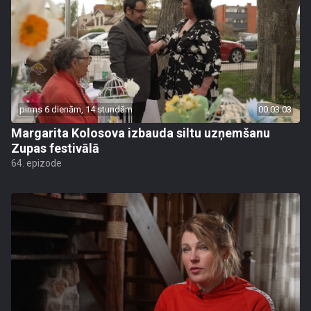
pirms 6 dienām, 14 stundām
00:03:03
Margarita Kolosova izbauda siltu uzņemšanu
Zupas festivālā
64. epizode