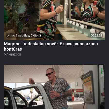
pirms 1 nedēļas, 5 dienām
00:02:28
Magone Liedeskalna novērtē savu jauno uzacu
kontūras
67. epizode