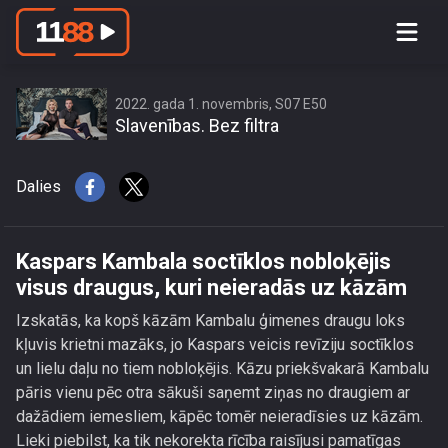
Kaspars Kambala soctīklos nobloķējis
visus draugus, kuri neieradās uz
kāzām
2022. gada 1. novembris, S07 E50
Slavenības. Bez filtra
Dalies
Kaspars Kambala soctīklos nobloķējis
visus draugus, kuri neieradās uz kāzām
Izskatās, ka kopš kāzām Kambalu ģimenes draugu loks
kļuvis krietni mazāks, jo Kaspars veicis revīziju soctīklos
un lielu daļu no tiem nobloķējis. Kāzu priekšvakarā Kambalu
pāris vienu pēc otra sākuši saņemt ziņas no draugiem ar
dažādiem iemesliem, kāpēc tomēr neieradīsies uz kāzām.
Lieki piebilst, ka tik nekorekta rīcība raisījusi pamatīgas