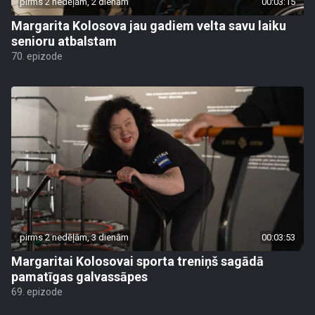
pirms 2 nedēļām, 2 dienām
00:03:15
Margarita Kolosova jau gadiem velta savu laiku
senioru atbalstam
70. epizode
pirms 2 nedēļām, 3 dienām
00:03:53
Margaritai Kolosovai sporta treniņš sagādā
pamatīgas galvassāpes
69. epizode