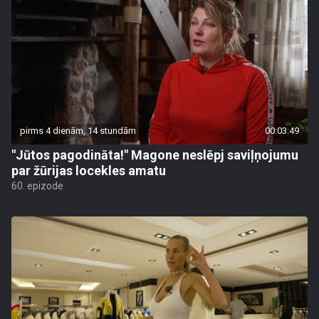
pirms 4 dienām, 14 stundām
00:03:49
"Jūtos pagodināta!" Magone neslēpj saviļņojumu
par žūrijas locekles amatu
60. epizode