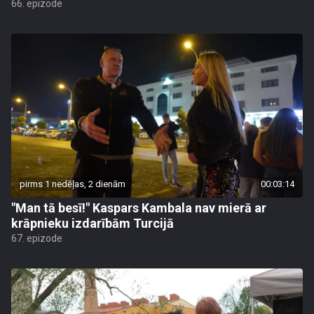
66. epizode
pirms 1 nedēļas, 2 dienām
00:03:14
"Man tā besī!" Kaspars Kambala nav mierā ar
krāpnieku izdarībām Turcijā
67. epizode