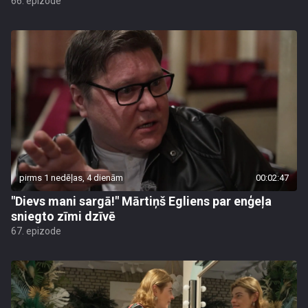
66. epizode
pirms 1 nedēļas, 4 dienām
00:02:47
"Dievs mani sargā!" Mārtiņš Egliens par enģeļa
sniegto zīmi dzīvē
67. epizode