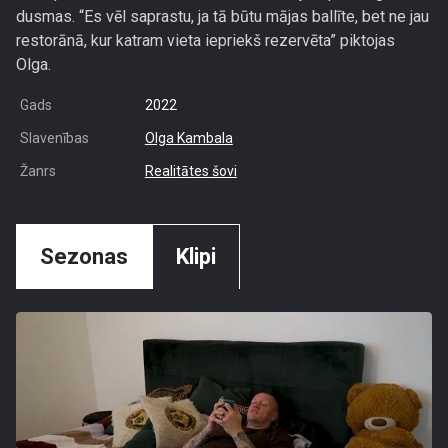
dusmas. “Es vēl saprastu, ja tā būtu mājas ballīte, bet ne jau
restorānā, kur katram vieta iepriekš rezervēta” piktojas
Olga.
Gads
2022
Slavenības
Olga Kambala
Žanrs
Realitātes šovi
Sezonas
Klipi