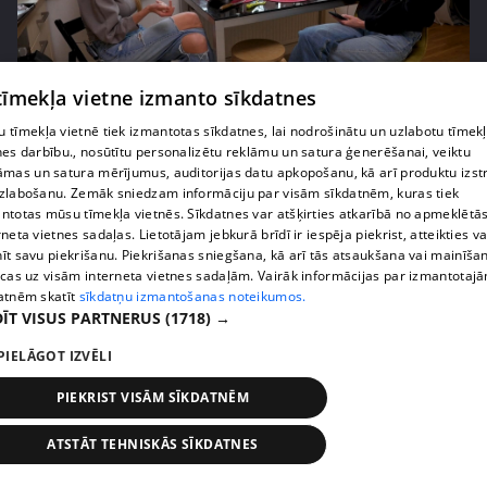
 tīmekļa vietne izmanto sīkdatnes
pirms 2 nedēļām, 6 dienām
00:05:44
Lukērijas Kambalas lielā iespēja "Victoria's
 tīmekļa vietnē tiek izmantotas sīkdatnes, lai nodrošinātu un uzlabotu tīmek
nes darbību., nosūtītu personalizētu reklāmu un satura ģenerēšanai, veiktu
Secret" atlasē atduras pret finansiāliem
āmas un satura mērījumus, auditorijas datu apkopošanu, kā arī produktu izst
sarežģījumiem
zlabošanu. Zemāk sniedzam informāciju par visām sīkdatnēm, kuras tiek
71. epizode
ntotas mūsu tīmekļa vietnēs. Sīkdatnes var atšķirties atkarībā no apmeklētā
rneta vietnes sadaļas. Lietotājam jebkurā brīdī ir iespēja piekrist, atteikties va
īt savu piekrišanu. Piekrišanas sniegšana, kā arī tās atsaukšana vai mainīša
ecas uz visām interneta vietnes sadaļām. Vairāk informācijas par izmantotaj
atnēm skatīt
sīkdatņu izmantošanas noteikumos.
ĪT VISUS PARTNERUS
(1718) →
PIELĀGOT IZVĒLI
PIEKRIST VISĀM SĪKDATNĒM
ATSTĀT TEHNISKĀS SĪKDATNES
pirms 2 nedēļām, 6 dienām
00:03:18