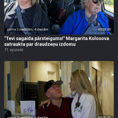
pirms 2 nedēļām, 4 dienām
00:03:00
"Tevi sagaida pārsteigums!" Margarita Kolosova
satraukta par draudzeņu izdomu
71. epizode
pirms 2 nedēļām, 4 dienām
00:02:23