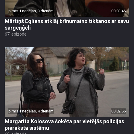
pirms 1 nedēļas, 3 dienām
00:03:46
Mārtiņš Egliens atklāj brīnumaino tikšanos ar savu
sargeņģeli
67. epizode
pirms 1 nedēļas, 4 dienām
00:02:55
Margarita Kolosova šokēta par vietējās policijas
pieraksta sistēmu