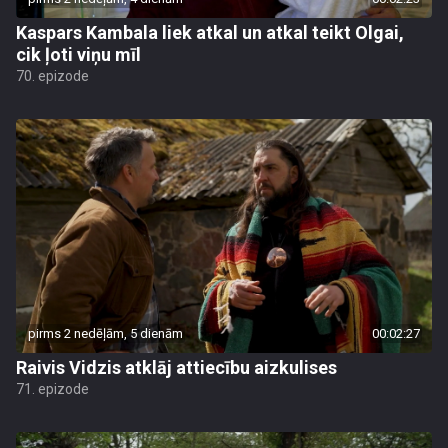
Kaspars Kambala liek atkal un atkal teikt Olgai,
cik ļoti viņu mīl
70. epizode
pirms 2 nedēļām, 5 dienām
00:02:27
Raivis Vidzis atklāj attiecību aizkulises
71. epizode