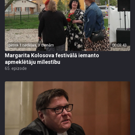
pirms 1 nedēļas, 3 dienām
00:03:43
Margarita Kolosova festivālā iemanto
apmeklētāju mīlestību
65. epizode