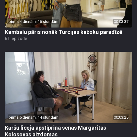
pirms 4 dienām, 16 stundām
00:03:37
Kambalu pāris nonāk Turcijas kažoku paradīzē
61. epizode
pirms 5 dienām, 14 stundām
00:03:25
Kāršu licēja apstiprina senas Margaritas
Kolosovas aizdomas