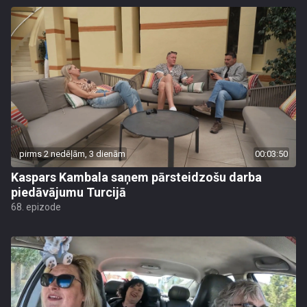
pirms 2 nedēļām, 3 dienām
00:03:50
Kaspars Kambala saņem pārsteidzošu darba
piedāvājumu Turcijā
68. epizode