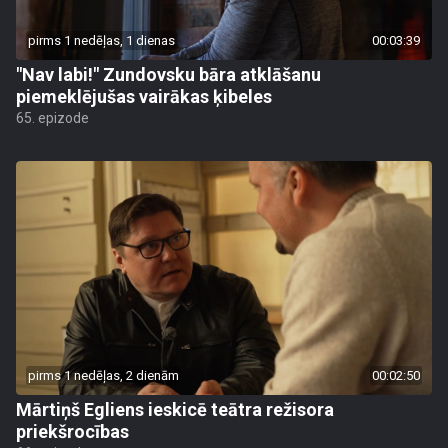
pirms 1 nedēļas, 1 dienas
00:03:39
"Nav labi!" Zundovsku bāra atklāšanu
piemeklējušas vairākas ķibeles
65. epizode
pirms 1 nedēļas, 2 dienām
00:02:50
Mārtiņš Egliens ieskicē teātra režisora
priekšrocības