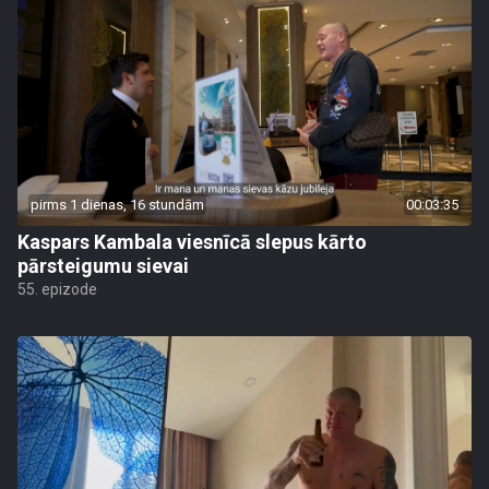
pirms 1 dienas, 16 stundām
00:03:35
Kaspars Kambala viesnīcā slepus kārto
pārsteigumu sievai
55. epizode