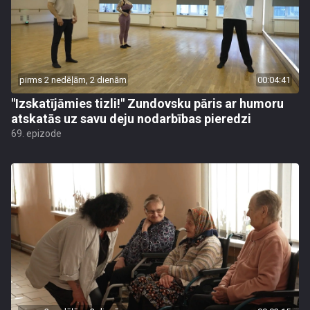
pirms 2 nedēļām, 2 dienām
00:04:41
"Izskatījāmies tizli!" Zundovsku pāris ar humoru
atskatās uz savu deju nodarbības pieredzi
69. epizode