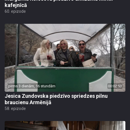
kafejnīcā
60. epizode
pirms 3 dienām, 16 stundām
00:02:53
Jesica Zundovska piedzīvo spriedzes pilnu
braucienu Armēnijā
58. epizode