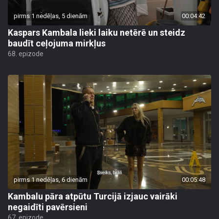
pirms 1 nedēļas, 5 dienām
00:04:42
Kaspars Kambala lieki laiku netērē un steidz
baudīt ceļojuma mirkļus
68. epizode
pirms 1 nedēļas, 6 dienām
00:05:48
Kambalu pāra atpūtu Turcijā izjauc vairāki
negaidīti pavērsieni
67. epizode