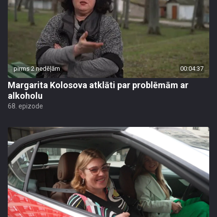
pirms 2 nedēļām
00:04:37
Margarita Kolosova atklāti par problēmām ar
alkoholu
68. epizode