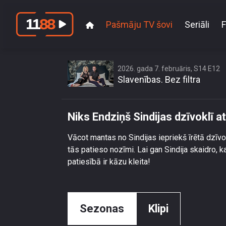
Pašmāju TV šovi
Seriāli
F
2026. gada 7. februāris, S14 E12
Slavenības. Bez filtra
Niks Endziņš Sindijas dzīvoklī a
Vācot mantas no Sindijas iepriekš īrētā dzīvo
tās patieso nozīmi. Lai gan Sindija skaidro, ka
patiesībā ir kāzu kleita!
Sezonas
Klipi