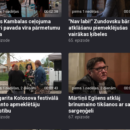
s 1 nedēļas
00:02:38
pirms 1 nedēļas
00:
s Kambalas ceļojuma
"Nav labi!" Zundovsku bār
ri pavada vīra pārmetumu
atklāšanu piemeklējušas
a
vairākas ķibeles
pizode
65. epizode
s 1 nedēļas, 2 dienām
00:03:43
pirms 1 nedēļas, 2 dienām
00:
arita Kolosova festivālā
Mārtiņš Egliens atklāj
nto apmeklētāju
brīnumaino tikšanos ar s
stību
sargeņģeli
pizode
67. epizode