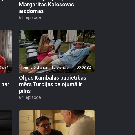
Margaritas Kolosovas
aizdomas
61. epizode
05:54
pirms 6 dienām, 19 stundām
00:03:32
Olgas Kambalas pacietības
 par
mērs Turcijas ceļojumā ir
pilns
64. epizode