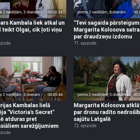
s 2 nedēļām, 3 dienām
00:02:23
pirms 2 nedēļām, 3 dienām
00:
ars Kambala liek atkal un
"Tevi sagaida pārsteigum
 teikt Olgai, cik ļoti viņu
Margarita Kolosova satr
par draudzeņu izdomu
pizode
71. epizode
s 2 nedēļām, 5 dienām
00:05:44
pirms 2 nedēļām, 5 dienām
00:
rijas Kambalas lielā
Margarita Kolosova atklā
ēja "Victoria's Secret"
par dronu radīto nedrošī
sē atduras pret
sajūtu Latgalē
nsiāliem sarežģījumiem
72. epizode
pizode