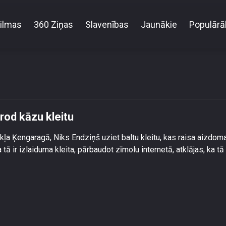
ilmas
360 Ziņas
Slavenības
Jaunākie
Populārā
Niks Endziņš Sindijas dzīvoklī atrod kāzu kleitu
trod kāzu kleitu
kļa Ķengaragā, Niks Endziņš uziet baltu kleitu, kas raisa aizdom
 tā ir izlaiduma kleita, pārbaudot zīmolu internetā, atklājas, ka tā