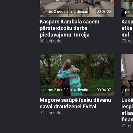
pirms 2 nedēļām, 2 dienām
00:03:50
pirm
Kaspars Kambala saņem
Kasp
pārsteidzošu darba
atkal
piedāvājumu Turcijā
mīl
68. epizode
70. e
pirms 2 nedēļām, 4 dienām
00:04:07
pirm
Magone sarūpē īpašu dāvanu
Lukē
savai draudzenei Evitai
iesp
atla
72. epizode
fina
71. e