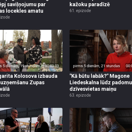
ēpj saviļņojumu par
kažoku paradīzē
jas locekles amatu
61. epizode
pizode
s 5 dienām, 19 stundām
00:03:03
pirms 5 dienām, 21 stundas
00:
arita Kolosova izbauda
"Kā būtu labāk?" Magone
u uzņemšanu Zupas
Liedeskalna lūdz padomu
ivālā
dzīvesvietas maiņu
pizode
63. epizode