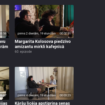
03:56
pirms 2 dienām, 19 stundām
00:02:51
avu
Margarita Kolosova piedzīvo
ģirām
amizantu mirkli kafejnīcā
60. epizode
03:37
pirms 4 dienām, 19 stundām
00:03:25
ijas
Kāršu licēja apstiprina senas