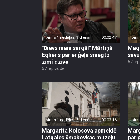
pirms 1 nedēļas, 3 dienām
00:02:47
pirm
"Dievs mani sargā!" Mārtiņš
Mago
Egliens par enģeļa sniegto
savu
zīmi dzīvē
67. e
67. epizode
pirms 1 nedēļas, 5 dienām
00:03:16
pirm
Margarita Kolosova apmeklē
Marg
Latgales šmakovkas muzeju
par 