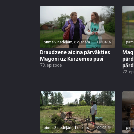
pirms 2 nedēļām, 6 dienām
00:04:02
pirm
Draudzene aicina pārvākties
Mago
Magoni uz Kurzemes pusi
pārd
pār
73. epizode
72. e
pirms 3 nedēļām, 1 dienas
00:02:54
pirm