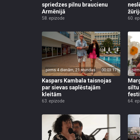
spriedzes pilnu braucienu
nesl
Armēnijā
žūri
58. epizode
60. e
pirms 4 dienām, 21 stundas
00:03:17
pirm
Kaspars Kambala taisnojas
Marg
par sievas saplēstajām
silt
kleitām
fest
63. epizode
64. e