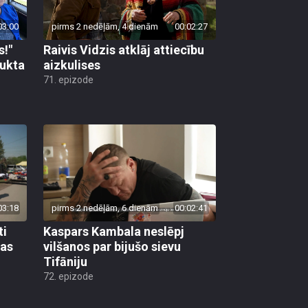
03:00
pirms 2 nedēļām, 4 dienām
00:02:27
s!"
Raivis Vidzis atklāj attiecību
aukta
aizkulises
71. epizode
03:18
pirms 2 nedēļām, 6 dienām
00:02:41
ti
Kaspars Kambala neslēpj
bas
vilšanos par bijušo sievu
Tifāniju
72. epizode