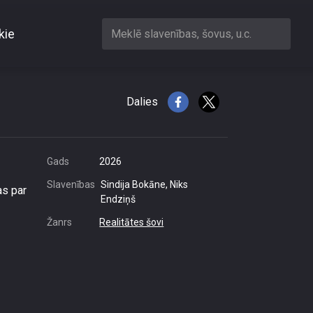
kie
Meklē slavenības, šovus, u.c.
Dalies
Gads
2026
Slavenības
Sindija Bokāne, Niks
as par
Endziņš
Žanrs
Realitātes šovi