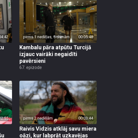
04:42
pirms 1 nedēļas, 5 dienām
00:05:48
ku
Kambalu pāra atpūtu Turcijā
izjauc vairāki negaidīti
pavērsieni
67. epizode
02:55
pirms 2 nedēļām
00:03:44
Raivis Vidzis atklāj savu miera
šu
oāzi, kur labprāt uzkavējas