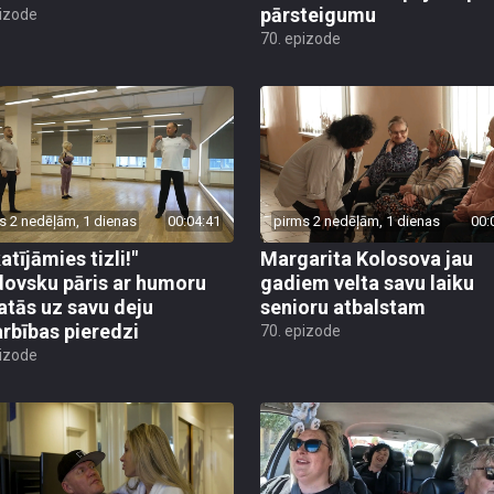
pārsteigumu
pizode
70. epizode
s 2 nedēļām, 1 dienas
00:04:41
pirms 2 nedēļām, 1 dienas
00:
atījāmies tizli!"
Margarita Kolosova jau
ovsku pāris ar humoru
gadiem velta savu laiku
atās uz savu deju
senioru atbalstam
rbības pieredzi
70. epizode
pizode