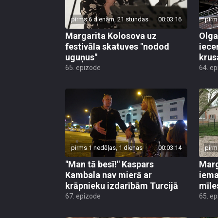
pirms 6 dienām, 21 stundas
00:03:16
pirm
Margarita Kolosova uz
Olga
festivāla skatuves "nodod
iece
uguņus"
krus
65. epizode
64. e
pirms 1 nedēļas, 1 dienas
00:03:14
pirm
"Man tā besī!" Kaspars
Marg
Kambala nav mierā ar
iema
krāpnieku izdarībām Turcijā
mīle
67. epizode
65. e