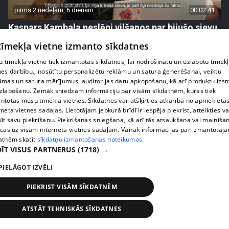
pirms 2 nedēļām, 6 dienām
00:02:41
Kaspars Kambala neslēpj vilšanos par bijušo sievu
Tifāniju
 tīmekļa vietne izmanto sīkdatnes
72. epizode
 tīmekļa vietnē tiek izmantotas sīkdatnes, lai nodrošinātu un uzlabotu tīmek
nes darbību., nosūtītu personalizētu reklāmu un satura ģenerēšanai, veiktu
āmas un satura mērījumus, auditorijas datu apkopošanu, kā arī produktu izst
zlabošanu. Zemāk sniedzam informāciju par visām sīkdatnēm, kuras tiek
ntotas mūsu tīmekļa vietnēs. Sīkdatnes var atšķirties atkarībā no apmeklētā
rneta vietnes sadaļas. Lietotājam jebkurā brīdī ir iespēja piekrist, atteikties va
īt savu piekrišanu. Piekrišanas sniegšana, kā arī tās atsaukšana vai mainīša
ecas uz visām interneta vietnes sadaļām. Vairāk informācijas par izmantotaj
atnēm skatīt
sīkdatņu izmantošanas noteikumos.
ĪT VISUS PARTNERUS
(1718) →
PIELĀGOT IZVĒLI
pirms 2 nedēļām, 6 dienām
00:04:02
PIEKRIST VISĀM SĪKDATNĒM
Draudzene aicina pārvākties Magoni uz Kurzemes
pusi
ATSTĀT TEHNISKĀS SĪKDATNES
73. epizode