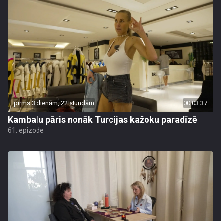
pirms 3 dienām, 22 stundām
00:03:37
Kambalu pāris nonāk Turcijas kažoku paradīzē
61. epizode