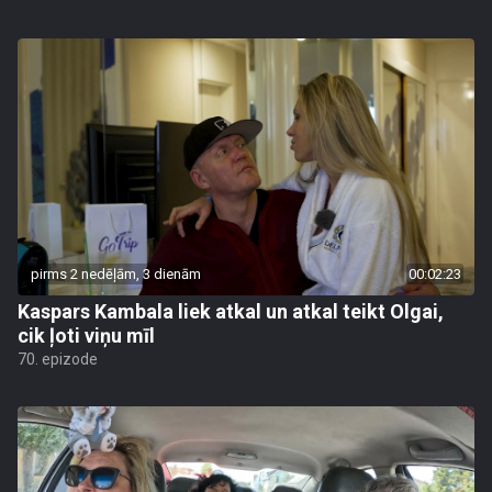
pirms 2 nedēļām, 3 dienām
00:02:23
Kaspars Kambala liek atkal un atkal teikt Olgai,
cik ļoti viņu mīl
70. epizode