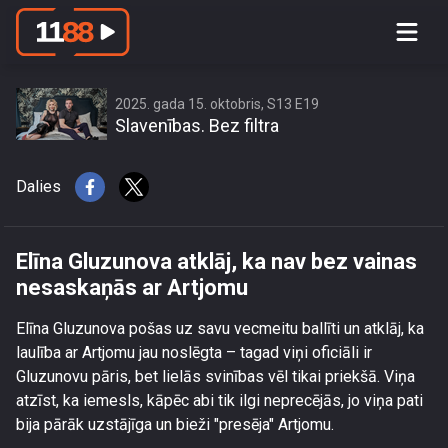
Elīna Gluzunova atklāj, ka nav bez
vainas nesaskaņās ar Artjomu
2025. gada 15. oktobris, S13 E19
Slavenības. Bez filtra
Dalies
Elīna Gluzunova atklāj, ka nav bez vainas
nesaskaņās ar Artjomu
Elīna Gluzunova pošas uz savu vecmeitu ballīti un atklāj, ka
laulība ar Artjomu jau noslēgta – tagad viņi oficiāli ir
Gluzunovu pāris, bet lielās svinības vēl tikai priekšā. Viņa
atzīst, ka iemesls, kāpēc abi tik ilgi neprecējās, jo viņa pati
bija pārāk uzstājīga un bieži "presēja" Artjomu.