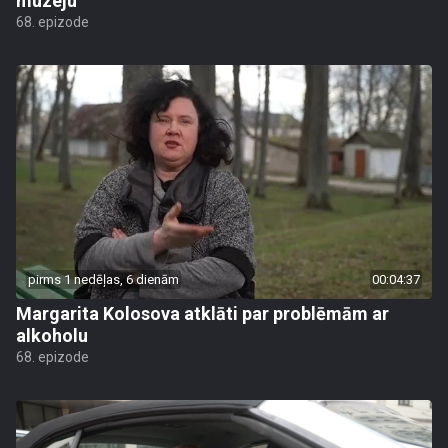
muzeju
68. epizode
pirms 1 nedēļas, 6 dienām
00:04:37
Margarita Kolosova atklāti par problēmām ar
alkoholu
68. epizode