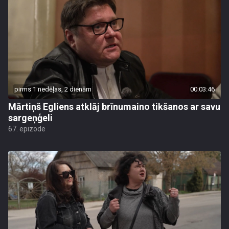
pirms 1 nedēļas, 2 dienām
00:03:46
Mārtiņš Egliens atklāj brīnumaino tikšanos ar savu
sargeņģeli
67. epizode