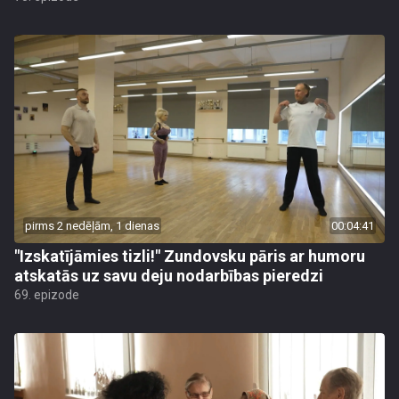
pirms 2 nedēļām, 1 dienas
00:04:41
"Izskatījāmies tizli!" Zundovsku pāris ar humoru
atskatās uz savu deju nodarbības pieredzi
69. epizode