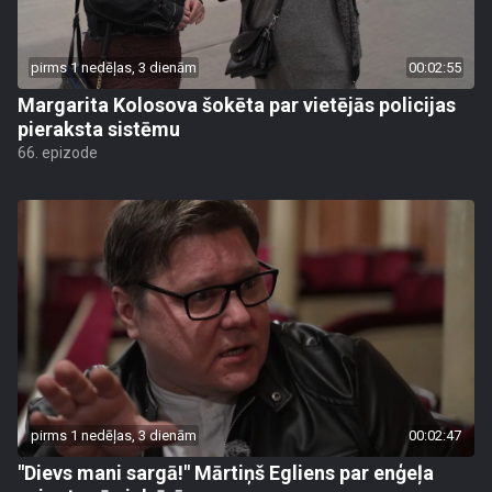
pirms 1 nedēļas, 3 dienām
00:02:55
Margarita Kolosova šokēta par vietējās policijas
pieraksta sistēmu
66. epizode
pirms 1 nedēļas, 3 dienām
00:02:47
"Dievs mani sargā!" Mārtiņš Egliens par enģeļa