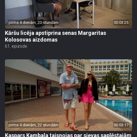
pirms 4 dienām, 20 stundām
00:03:25
Kāršu licēja apstiprina senas Margaritas
Kolosovas aizdomas
61. epizode
pirms 4 dienām, 22 stundām
00:03:17
Kaspars Kambala taisnojas par sievas saplēstajām