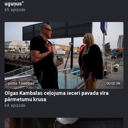
uguņus"
65. epizode
pirms 1 nedēļas
00:02:38
Olgas Kambalas ceļojuma ieceri pavada vīra
pārmetumu krusa
64. epizode