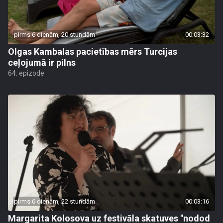
pirms 6 dienām, 20 stundām
00:03:32
Olgas Kambalas pacietības mērs Turcijas
ceļojumā ir pilns
64. epizode
pirms 6 dienām, 22 stundām
00:03:16
Margarita Kolosova uz festivāla skatuves "nodod