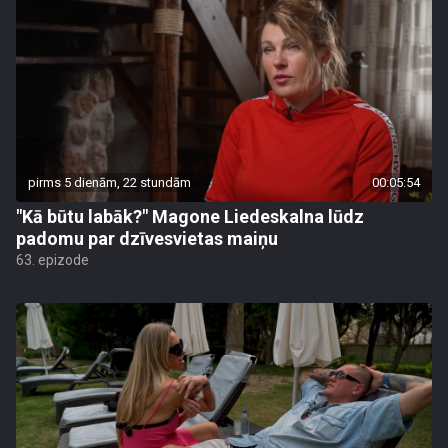
pirms 5 dienām, 22 stundām
00:05:54
"Kā būtu labāk?" Magone Liedeskalna lūdz
padomu par dzīvesvietas maiņu
63. epizode