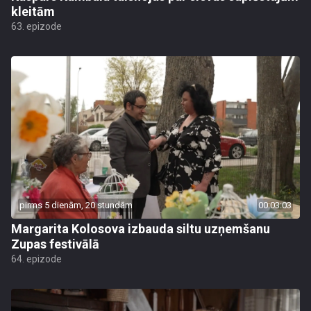
kleitām
63. epizode
pirms 5 dienām, 20 stundām
00:03:03
Margarita Kolosova izbauda siltu uzņemšanu
Zupas festivālā
64. epizode