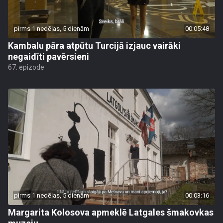
pirms 1 nedēļas, 5 dienām
00:05:48
Kambalu pāra atpūtu Turcijā izjauc vairāki
negaidīti pavērsieni
67. epizode
pirms 1 nedēļas, 5 dienām
00:03:16
Margarita Kolosova apmeklē Latgales šmakovkas