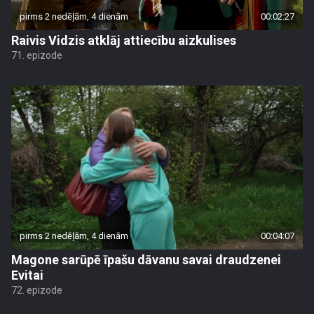
pirms 2 nedēļām, 4 dienām
00:02:27
Raivis Vidzis atklāj attiecību aizkulises
71. epizode
pirms 2 nedēļām, 4 dienām
00:04:07
Magone sarūpē īpašu dāvanu savai draudzenei
Evitai
72. epizode