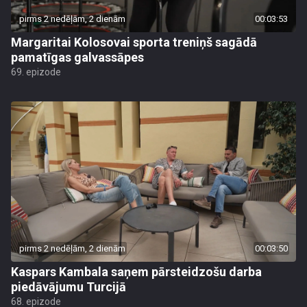
pirms 2 nedēļām, 2 dienām
00:03:53
Margaritai Kolosovai sporta treniņš sagādā
pamatīgas galvassāpes
69. epizode
pirms 2 nedēļām, 2 dienām
00:03:50
Kaspars Kambala saņem pārsteidzošu darba
piedāvājumu Turcijā
68. epizode