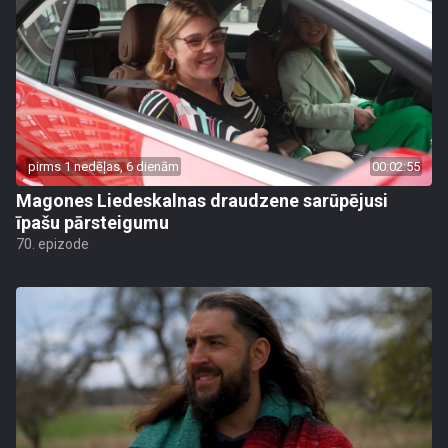
pirms 1 nedēļas, 6 dienām
00:02:55
Magones Liedeskalnas draudzene sarūpējusi
īpašu pārsteigumu
70. epizode