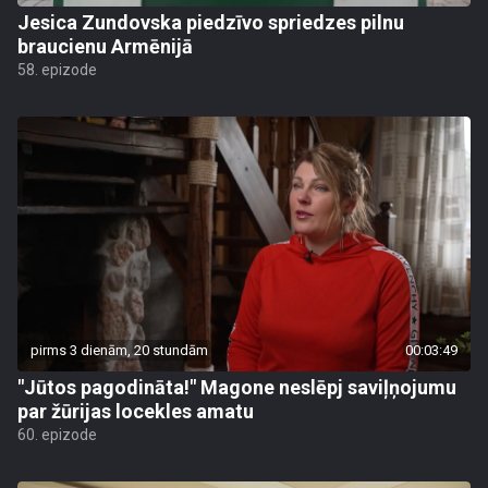
Jesica Zundovska piedzīvo spriedzes pilnu
braucienu Armēnijā
58. epizode
pirms 3 dienām, 20 stundām
00:03:49
"Jūtos pagodināta!" Magone neslēpj saviļņojumu
par žūrijas locekles amatu
60. epizode