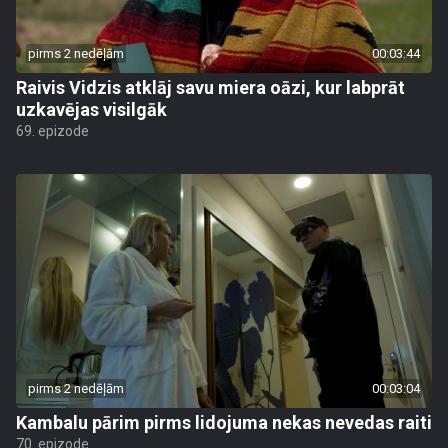
pirms 2 nedēļām
00:03:44
Raivis Vidzis atklāj savu miera oāzi, kur labprāt
uzkavējas visilgāk
69. epizode
pirms 2 nedēļām
00:03:04
Kambalu pārim pirms lidojuma nekas nevedas raiti
70. epizode