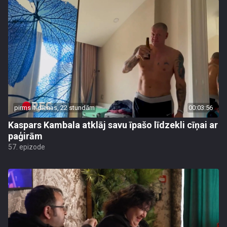
pirms 1 dienas, 22 stundām
00:03:56
Kaspars Kambala atklāj savu īpašo līdzekli cīņai ar
paģirām
57. epizode