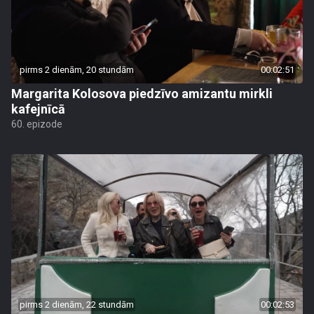
pirms 2 dienām, 20 stundām
00:02:51
Margarita Kolosova piedzīvo amizantu mirkli
kafejnīcā
60. epizode
pirms 2 dienām, 22 stundām
00:02:53