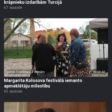
krāpnieku izdarībām Turcijā
67. epizode
pirms 1 nedēļas, 2 dienām
00:03:43
Margarita Kolosova festivālā iemanto
apmeklētāju mīlestību
65. epizode