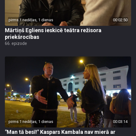
pirms 1 nedēļas, 1 dienas
00:02:50
Mārtiņš Egliens ieskicē teātra režisora
priekšrocības
66. epizode
pirms 1 nedēļas, 1 dienas
00:03:14
"Man tā besī!" Kaspars Kambala nav mierā ar