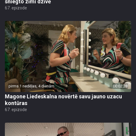
sniegto zīmi dzīvē
67. epizode
pirms 1 nedēļas, 4 dienām
00:02:28
Magone Liedeskalna novērtē savu jauno uzacu
kontūras
67. epizode