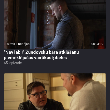
pirms 1 nedēļas
00:03:39
"Nav labi!" Zundovsku bāra atklāšanu
piemeklējušas vairākas ķibeles
65. epizode