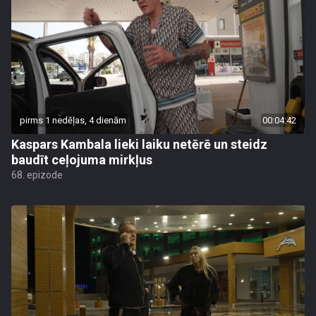
pirms 1 nedēļas, 4 dienām
00:04:42
Kaspars Kambala lieki laiku netērē un steidz
baudīt ceļojuma mirkļus
68. epizode