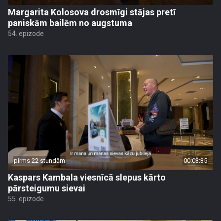
Margarita Kolosova drosmīgi stājas pretī
paniskām bailēm no augstuma
54. epizode
pirms 22 stundām
00:03:35
Kaspars Kambala viesnīcā slepus kārto
pārsteigumu sievai
55. epizode