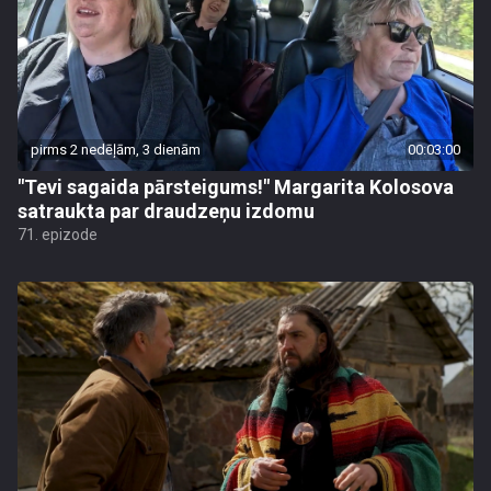
pirms 2 nedēļām, 3 dienām
00:03:00
"Tevi sagaida pārsteigums!" Margarita Kolosova
satraukta par draudzeņu izdomu
71. epizode