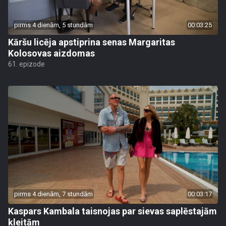
pirms 4 dienām, 5 stundām
00:03:25
Kāršu licēja apstiprina senas Margaritas
Kolosovas aizdomas
61. epizode
pirms 4 dienām, 7 stundām
00:03:17
Kaspars Kambala taisnojas par sievas saplēstajām
kleitām