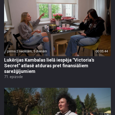
pirms 2 nedēļām, 5 dienām
00:05:44
Lukērijas Kambalas lielā iespēja "Victoria's
Secret" atlasē atduras pret finansiāliem
sarežģījumiem
71. epizode