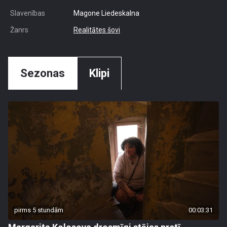
Slavenības
Magone Liedeskalna
Žanrs
Realitātes šovi
Sezonas
Klipi
pirms 5 stundām
00:03:31