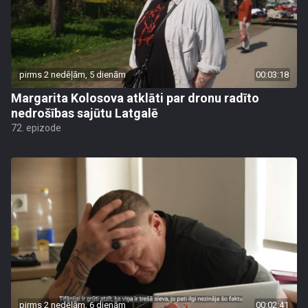
pirms 2 nedēļām, 5 dienām
00:03:18
Margarita Kolosova atklāti par dronu radīto
nedrošības sajūtu Latgalē
72. epizode
pirms 2 nedēļām, 6 dienām
00:02:41