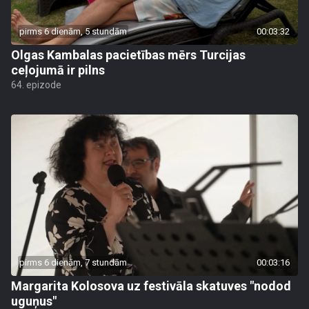
pirms 6 dienām, 5 stundām
00:03:32
Olgas Kambalas pacietības mērs Turcijas
ceļojumā ir pilns
64. epizode
pirms 6 dienām, 7 stundām
00:03:16
Margarita Kolosova uz festivāla skatuves "nodod
uguņus"