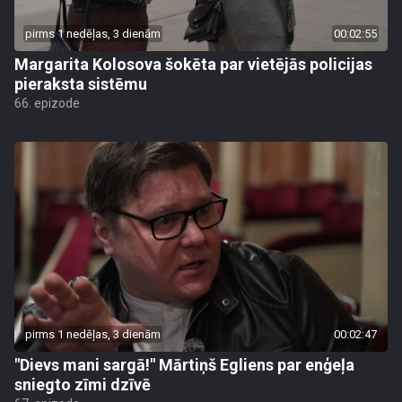
pirms 1 nedēļas, 3 dienām
00:02:55
Margarita Kolosova šokēta par vietējās policijas
pieraksta sistēmu
66. epizode
pirms 1 nedēļas, 3 dienām
00:02:47
"Dievs mani sargā!" Mārtiņš Egliens par enģeļa
sniegto zīmi dzīvē