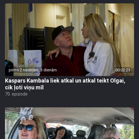
pirms 2 nedēļām, 3 dienām
00:02:23
Kaspars Kambala liek atkal un atkal teikt Olgai,
cik ļoti viņu mīl
70. epizode