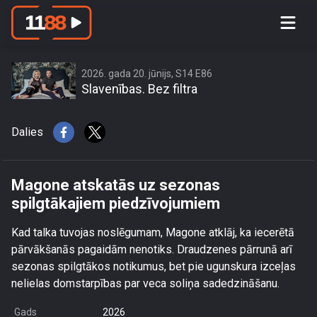
Magone atskatās uz sezonas
spilgtākajiem piedzīvojumiem
2026. gada 20. jūnijs, S14 E86
Slavenības. Bez filtra
Dalies
Magone atskatās uz sezonas
spilgtākajiem piedzīvojumiem
Kad talka tuvojas noslēgumam, Magone atklāj, ka iecerētā
pārvākšanās pagaidām nenotiks. Draudzenes pārrunā arī
sezonas spilgtākos notikumus, bet pie ugunskura izceļas
nelielas domstarpības par veca soliņa sadedzināšanu.
Gads
2026