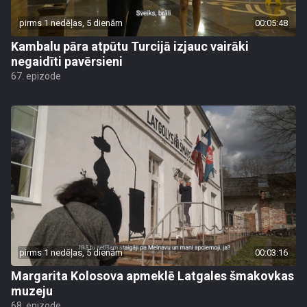
pirms 1 nedēļas, 5 dienām
00:05:48
Kambalu pāra atpūtu Turcijā izjauc vairāki
negaidīti pavērsieni
67. epizode
pirms 1 nedēļas, 5 dienām
00:03:16
Margarita Kolosova apmeklē Latgales šmakovkas
muzeju
68. epizode