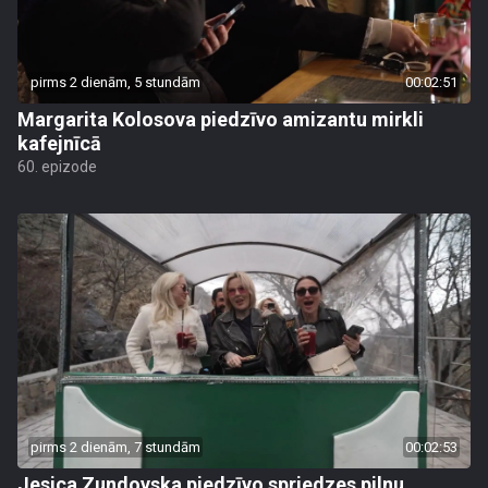
pirms 2 dienām, 5 stundām
00:02:51
Margarita Kolosova piedzīvo amizantu mirkli
kafejnīcā
60. epizode
pirms 2 dienām, 7 stundām
00:02:53
Jesica Zundovska piedzīvo spriedzes pilnu