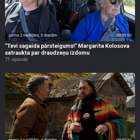
pirms 2 nedēļām, 3 dienām
00:03:00
"Tevi sagaida pārsteigums!" Margarita Kolosova
satraukta par draudzeņu izdomu
71. epizode
pirms 2 nedēļām, 4 dienām
00:02:27