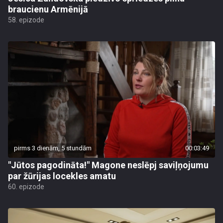
braucienu Armēnijā
58. epizode
pirms 3 dienām, 5 stundām
00:03:49
"Jūtos pagodināta!" Magone neslēpj saviļņojumu
par žūrijas locekles amatu
60. epizode