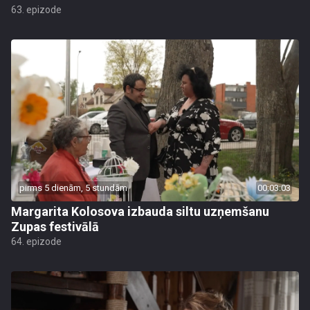
63. epizode
pirms 5 dienām, 5 stundām
00:03:03
Margarita Kolosova izbauda siltu uzņemšanu
Zupas festivālā
64. epizode