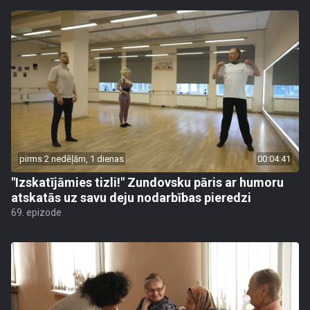
pirms 2 nedēļām, 1 dienas
00:04:41
"Izskatījāmies tizli!" Zundovsku pāris ar humoru
atskatās uz savu deju nodarbības pieredzi
69. epizode