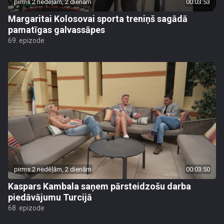
pirms 2 nedēļām, 2 dienām
00:03:53
Margaritai Kolosovai sporta treniņš sagādā
pamatīgas galvassāpes
69. epizode
pirms 2 nedēļām, 2 dienām
00:03:50
Kaspars Kambala saņem pārsteidzošu darba
piedāvājumu Turcijā
68. epizode