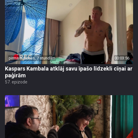
pirms 1 dienas, 7 stundām
00:03:56
Kaspars Kambala atklāj savu īpašo līdzekli cīņai ar
paģirām
57. epizode