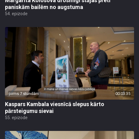
Margarita Kolosova drosmīgi stājas pretī
paniskām bailēm no augstuma
54. epizode
pirms 7 stundām
00:03:35
Kaspars Kambala viesnīcā slepus kārto
pārsteigumu sievai
55. epizode