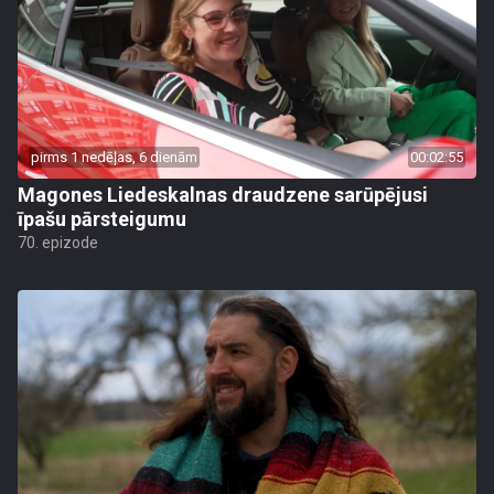
pirms 1 nedēļas, 6 dienām
00:02:55
Magones Liedeskalnas draudzene sarūpējusi
īpašu pārsteigumu
70. epizode