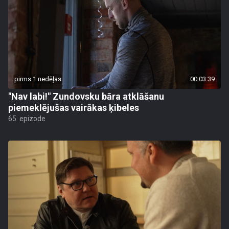
pirms 1 nedēļas
00:03:39
"Nav labi!" Zundovsku bāra atklāšanu
piemeklējušas vairākas ķibeles
65. epizode