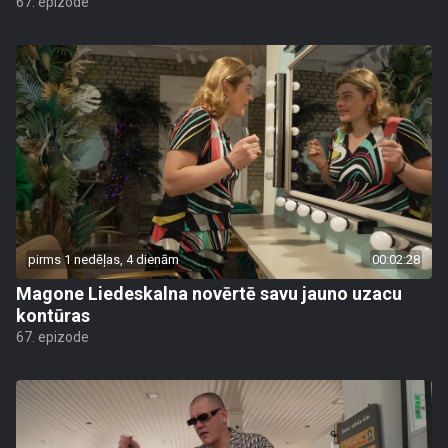
67. epizode
pirms 1 nedēļas, 4 dienām
00:02:28
Magone Liedeskalna novērtē savu jauno uzacu
kontūras
67. epizode