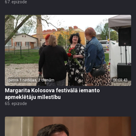
67. epizode
pirms 1 nedēļas, 2 dienām
00:03:43
Margarita Kolosova festivālā iemanto
apmeklētāju mīlestību
65. epizode