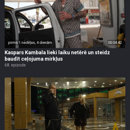
pirms 1 nedēļas, 4 dienām
00:04:42
Kaspars Kambala lieki laiku netērē un steidz
baudīt ceļojuma mirkļus
68. epizode