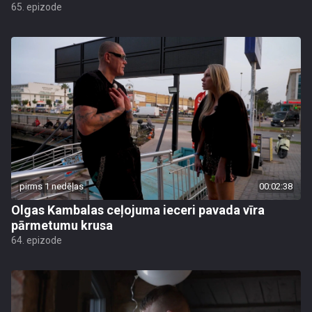
65. epizode
pirms 1 nedēļas
00:02:38
Olgas Kambalas ceļojuma ieceri pavada vīra
pārmetumu krusa
64. epizode