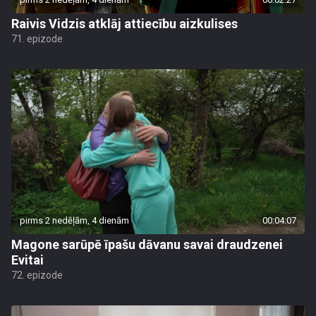
Raivis Vidzis atklāj attiecību aizkulises
71. epizode
pirms 2 nedēļām, 4 dienām
00:04:07
Magone sarūpē īpašu dāvanu savai draudzenei
Evitai
72. epizode