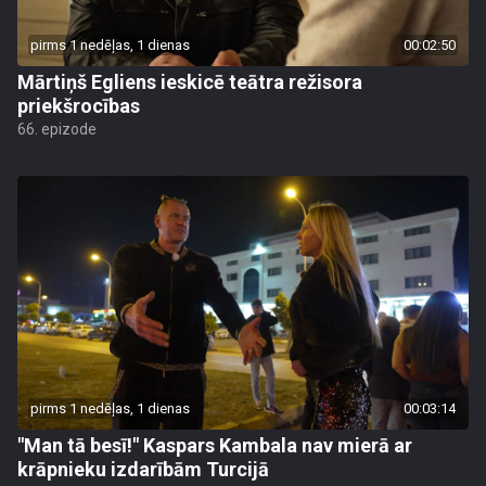
pirms 1 nedēļas, 1 dienas
00:02:50
Mārtiņš Egliens ieskicē teātra režisora
priekšrocības
66. epizode
pirms 1 nedēļas, 1 dienas
00:03:14
"Man tā besī!" Kaspars Kambala nav mierā ar
krāpnieku izdarībām Turcijā