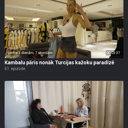
pirms 3 dienām, 7 stundām
00:03:37
Kambalu pāris nonāk Turcijas kažoku paradīzē
61. epizode