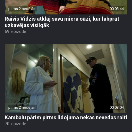
pirms 2 nedēļām
00:03:44
Raivis Vidzis atklāj savu miera oāzi, kur labprāt
uzkavējas visilgāk
69. epizode
pirms 2 nedēļām
00:03:04
Kambalu pārim pirms lidojuma nekas nevedas raiti
70. epizode