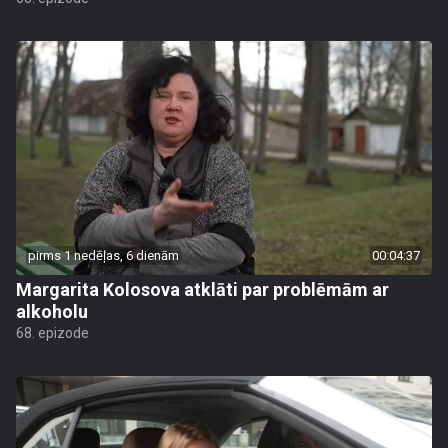
pirms 1 nedēļas, 6 dienām
00:04:37
Margarita Kolosova atklāti par problēmām ar
alkoholu
68. epizode