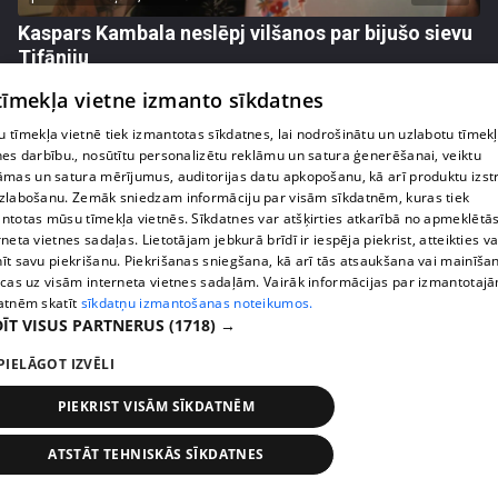
Kaspars Kambala neslēpj vilšanos par bijušo sievu
Tifāniju
72. epizode
 tīmekļa vietne izmanto sīkdatnes
 tīmekļa vietnē tiek izmantotas sīkdatnes, lai nodrošinātu un uzlabotu tīmek
nes darbību., nosūtītu personalizētu reklāmu un satura ģenerēšanai, veiktu
āmas un satura mērījumus, auditorijas datu apkopošanu, kā arī produktu izst
zlabošanu. Zemāk sniedzam informāciju par visām sīkdatnēm, kuras tiek
ntotas mūsu tīmekļa vietnēs. Sīkdatnes var atšķirties atkarībā no apmeklētā
rneta vietnes sadaļas. Lietotājam jebkurā brīdī ir iespēja piekrist, atteikties va
īt savu piekrišanu. Piekrišanas sniegšana, kā arī tās atsaukšana vai mainīša
ecas uz visām interneta vietnes sadaļām. Vairāk informācijas par izmantotaj
atnēm skatīt
sīkdatņu izmantošanas noteikumos.
ĪT VISUS PARTNERUS
(1718) →
PIELĀGOT IZVĒLI
pirms 2 nedēļām, 6 dienām
00:04:02
Draudzene aicina pārvākties Magoni uz Kurzemes
PIEKRIST VISĀM SĪKDATNĒM
pusi
73. epizode
ATSTĀT TEHNISKĀS SĪKDATNES