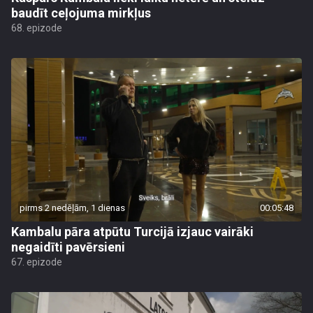
baudīt ceļojuma mirkļus
68. epizode
pirms 2 nedēļām, 1 dienas
00:05:48
Kambalu pāra atpūtu Turcijā izjauc vairāki
negaidīti pavērsieni
67. epizode