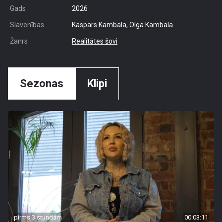
Gads
2026
Slavenības
Kaspars Kambala,
Olga Kambala
Žanrs
Realitātes šovi
Sezonas
Klipi
pirms 3 stundām
00:03:11