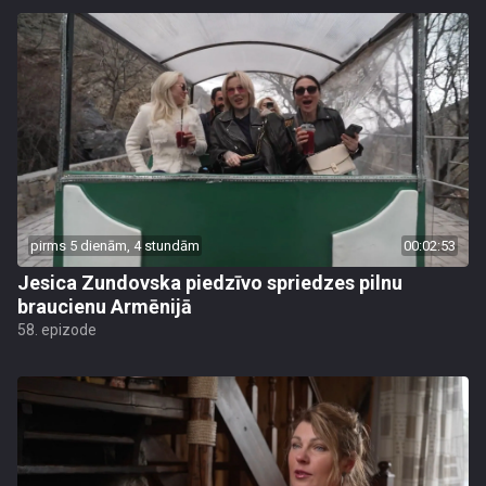
pirms 5 dienām, 4 stundām
00:02:53
Jesica Zundovska piedzīvo spriedzes pilnu
braucienu Armēnijā
58. epizode