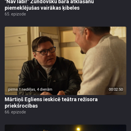
"Nav labi!" Zundovsku bāra atklāšanu
piemeklējušas vairākas ķibeles
65. epizode
pirms 1 nedēļas, 4 dienām
00:02:50
Mārtiņš Egliens ieskicē teātra režisora
priekšrocības
66. epizode