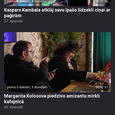
pirms 4 dienām, 4 stundām
00:03:56
Kaspars Kambala atklāj savu īpašo līdzekli cīņai ar
paģirām
57. epizode
pirms 5 dienām, 3 stundām
00:02:51
Margarita Kolosova piedzīvo amizantu mirkli
kafejnīcā
60. epizode