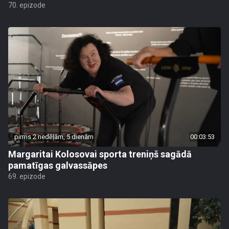
70. epizode
pirms 2 nedēļām, 5 dienām
00:03:53
Margaritai Kolosovai sporta treniņš sagādā
pamatīgas galvassāpes
69. epizode