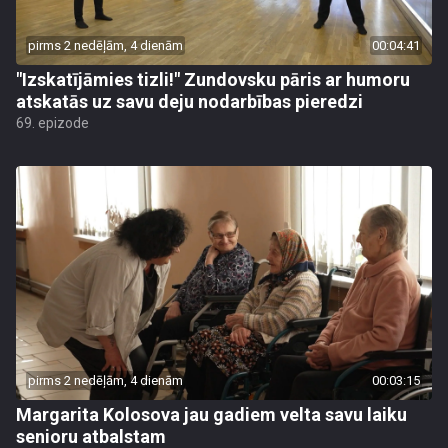
pirms 2 nedēļām, 4 dienām
00:04:41
"Izskatījāmies tizli!" Zundovsku pāris ar humoru
atskatās uz savu deju nodarbības pieredzi
69. epizode
pirms 2 nedēļām, 4 dienām
00:03:15
Margarita Kolosova jau gadiem velta savu laiku
senioru atbalstam