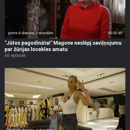
pirms 6 dienām, 3 stundām
00:03:49
"Jūtos pagodināta!" Magone neslēpj saviļņojumu
par žūrijas locekles amatu
60. epizode