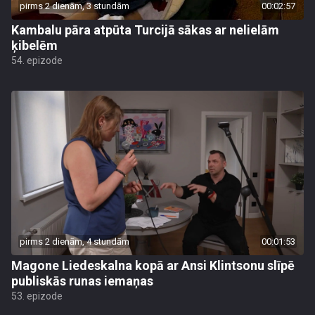
pirms 2 dienām, 3 stundām
00:02:57
Kambalu pāra atpūta Turcijā sākas ar nelielām
ķibelēm
54. epizode
pirms 2 dienām, 4 stundām
00:01:53
Magone Liedeskalna kopā ar Ansi Klintsonu slīpē
publiskās runas iemaņas
53. epizode