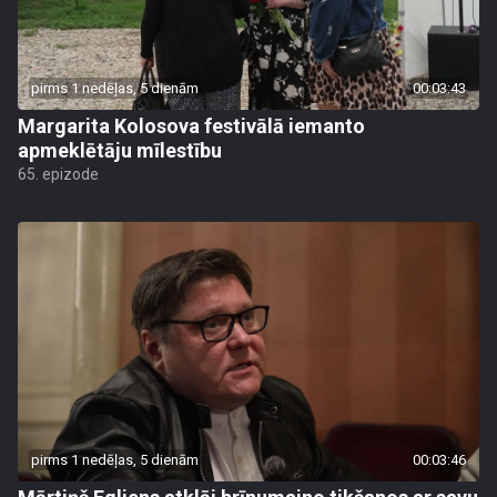
pirms 1 nedēļas, 5 dienām
00:03:43
Margarita Kolosova festivālā iemanto
apmeklētāju mīlestību
65. epizode
pirms 1 nedēļas, 5 dienām
00:03:46