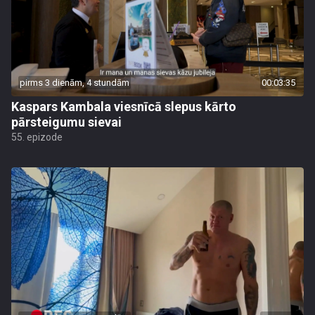
pirms 3 dienām, 4 stundām
00:03:35
Kaspars Kambala viesnīcā slepus kārto
pārsteigumu sievai
55. epizode