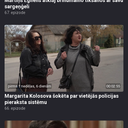
Mārtiņš Egliens atklāj brīnumaino tikšanos ar savu
sargeņģeli
67. epizode
pirms 1 nedēļas, 6 dienām
00:02:55
Margarita Kolosova šokēta par vietējās policijas
pieraksta sistēmu
66. epizode