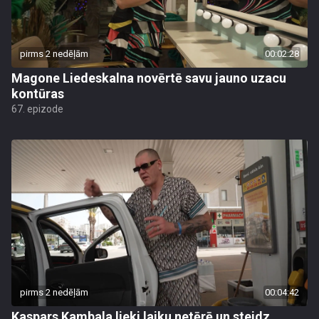
pirms 2 nedēļām
00:02:28
Magone Liedeskalna novērtē savu jauno uzacu
kontūras
67. epizode
pirms 2 nedēļām
00:04:42
Kaspars Kambala lieki laiku netērē un steidz