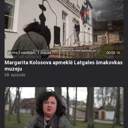
pirms 2 nedēļām, 1 dienas
00:03:16
Margarita Kolosova apmeklē Latgales šmakovkas
muzeju
68. epizode