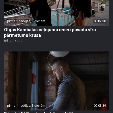
pirms 1 nedēļas, 3 dienām
00:02:38
Olgas Kambalas ceļojuma ieceri pavada vīra
pārmetumu krusa
64. epizode
pirms 1 nedēļas, 3 dienām
00:03:39