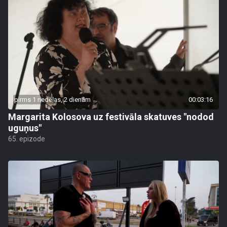
pirms 1 nedēļas, 2 dienām
00:03:16
Margarita Kolosova uz festivāla skatuves "nodod
uguņus"
65. epizode