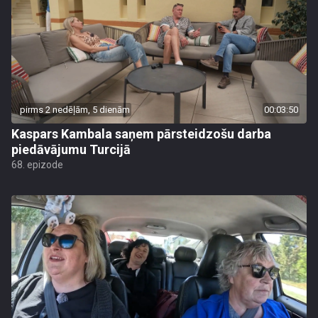
pirms 2 nedēļām, 5 dienām
00:03:50
Kaspars Kambala saņem pārsteidzošu darba
piedāvājumu Turcijā
68. epizode