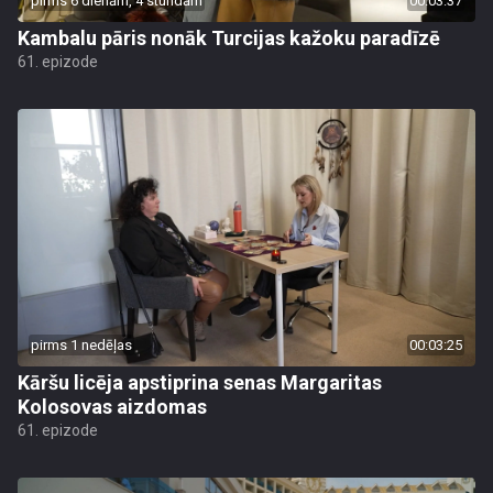
pirms 6 dienām, 4 stundām
00:03:37
Kambalu pāris nonāk Turcijas kažoku paradīzē
61. epizode
pirms 1 nedēļas
00:03:25
Kāršu licēja apstiprina senas Margaritas
Kolosovas aizdomas
61. epizode