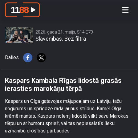
Kaspars Kambala Rīgas lidostā
grasās ierasties marokāņu tērpā
2026. gada 21. maijs, S14 E70
Slavenības. Bez filtra
Dalies
Kaspars Kambala Rīgas lidostā grasās
ierasties marokāņu tērpā
Kaspars un Olga gatavojas mājupceļam uz Latviju, taču
nogurums un spriedze rada jaunus strīdus. Kamēr Olga
krāmē mantas, Kaspars nolemj lidostā vilkt savu Marokas
tērpu un ar humoru spriež, vai tas nepiesaistīs lieku
uzmanību drošības pārbaudēs.