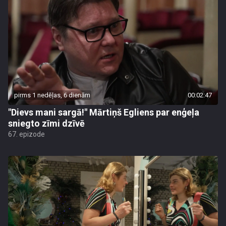
pirms 1 nedēļas, 6 dienām
00:02:47
"Dievs mani sargā!" Mārtiņš Egliens par enģeļa
sniegto zīmi dzīvē
67. epizode