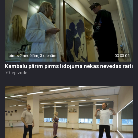
pirms 2 nedēļām, 3 dienām
00:03:04
Kambalu pārim pirms lidojuma nekas nevedas raiti
70. epizode