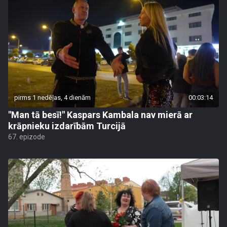
pirms 1 nedēļas, 4 dienām
00:03:14
"Man tā besī!" Kaspars Kambala nav mierā ar
krāpnieku izdarībām Turcijā
67. epizode