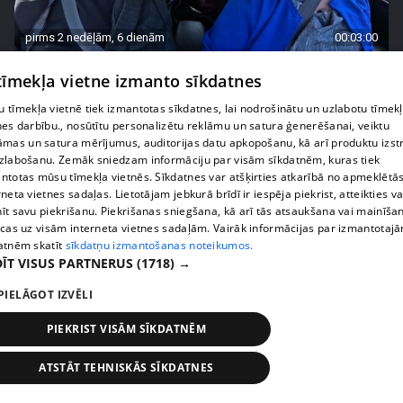
pirms 2 nedēļām, 6 dienām
00:03:00
"Tevi sagaida pārsteigums!" Margarita Kolosova
 tīmekļa vietne izmanto sīkdatnes
satraukta par draudzeņu izdomu
71. epizode
 tīmekļa vietnē tiek izmantotas sīkdatnes, lai nodrošinātu un uzlabotu tīmek
nes darbību., nosūtītu personalizētu reklāmu un satura ģenerēšanai, veiktu
āmas un satura mērījumus, auditorijas datu apkopošanu, kā arī produktu izst
zlabošanu. Zemāk sniedzam informāciju par visām sīkdatnēm, kuras tiek
ntotas mūsu tīmekļa vietnēs. Sīkdatnes var atšķirties atkarībā no apmeklētā
rneta vietnes sadaļas. Lietotājam jebkurā brīdī ir iespēja piekrist, atteikties va
īt savu piekrišanu. Piekrišanas sniegšana, kā arī tās atsaukšana vai mainīša
ecas uz visām interneta vietnes sadaļām. Vairāk informācijas par izmantotaj
atnēm skatīt
sīkdatņu izmantošanas noteikumos.
ĪT VISUS PARTNERUS
(1718) →
PIELĀGOT IZVĒLI
PIEKRIST VISĀM SĪKDATNĒM
pirms 2 nedēļām, 6 dienām
00:02:23
Kaspars Kambala liek atkal un atkal teikt Olgai,
ATSTĀT TEHNISKĀS SĪKDATNES
cik ļoti viņu mīl