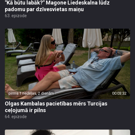
"Kā būtu labāk?" Magone Liedeskalna lūdz
padomu par dzīvesvietas maiņu
63. epizode
pirms 1 nedēļas, 2 dienām
00:03:32
Olgas Kambalas pacietības mērs Turcijas
ceļojumā ir pilns
64. epizode