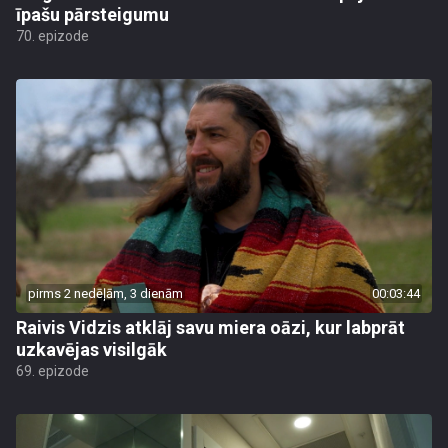
īpašu pārsteigumu
70. epizode
pirms 2 nedēļām, 3 dienām
00:03:44
Raivis Vidzis atklāj savu miera oāzi, kur labprāt
uzkavējas visilgāk
69. epizode