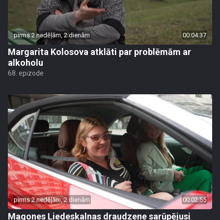
pirms 2 nedēļām, 2 dienām
00:04:37
Margarita Kolosova atklāti par problēmām ar
alkoholu
68. epizode
pirms 2 nedēļām, 2 dienām
00:02:55
Magones Liedeskalnas draudzene sarūpējusi