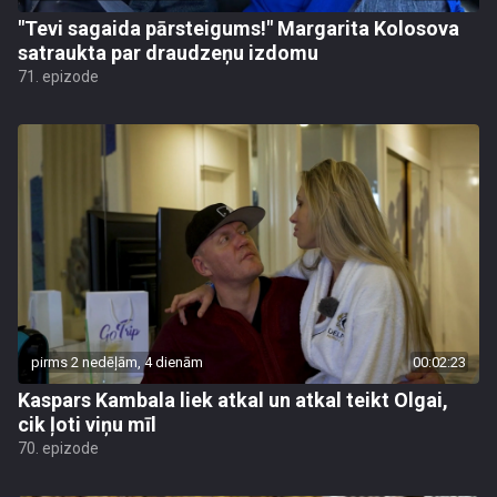
"Tevi sagaida pārsteigums!" Margarita Kolosova
satraukta par draudzeņu izdomu
71. epizode
pirms 2 nedēļām, 4 dienām
00:02:23
Kaspars Kambala liek atkal un atkal teikt Olgai,
cik ļoti viņu mīl
70. epizode