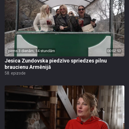
pirms 3 dienām, 14 stundām
00:02:53
Jesica Zundovska piedzīvo spriedzes pilnu
braucienu Armēnijā
58. epizode