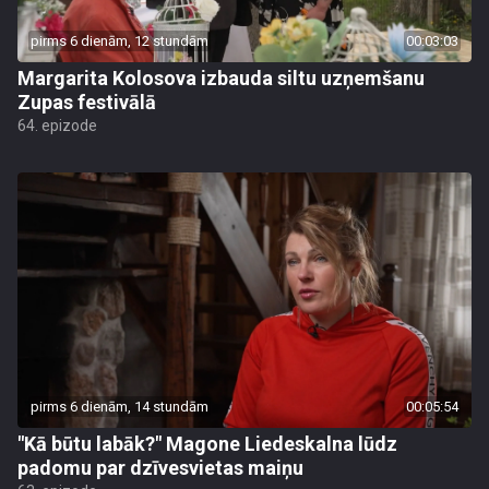
pirms 6 dienām, 12 stundām
00:03:03
Margarita Kolosova izbauda siltu uzņemšanu
Zupas festivālā
64. epizode
pirms 6 dienām, 14 stundām
00:05:54
"Kā būtu labāk?" Magone Liedeskalna lūdz
padomu par dzīvesvietas maiņu