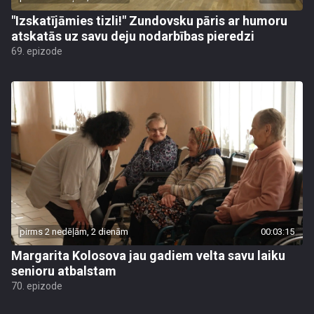
"Izskatījāmies tizli!" Zundovsku pāris ar humoru
atskatās uz savu deju nodarbības pieredzi
69. epizode
pirms 2 nedēļām, 2 dienām
00:03:15
Margarita Kolosova jau gadiem velta savu laiku
senioru atbalstam
70. epizode