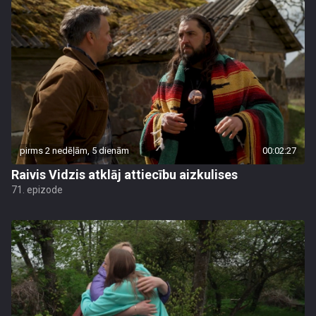
pirms 2 nedēļām, 5 dienām
00:02:27
Raivis Vidzis atklāj attiecību aizkulises
71. epizode