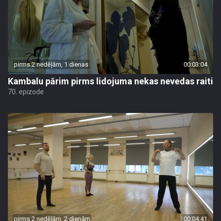
pirms 2 nedēļām, 1 dienas
00:03:04
Kambalu pārim pirms lidojuma nekas nevedas raiti
70. epizode
pirms 2 nedēļām, 2 dienām
00:04:41