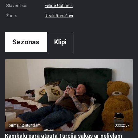
Slavenības
Felipe Gabriels
Žanrs
Realitātes šovi
Sezonas
Klipi
pirms 12 stundām
00:02:57
Kambalu pāra atpūta Turcijā sākas ar nelielām