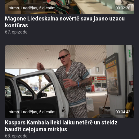
pirms 1 nedēļas, 5 dienām
00:02:28
Magone Liedeskalna novērtē savu jauno uzacu
kontūras
67. epizode
pirms 1 nedēļas, 5 dienām
00:04:42
Kaspars Kambala lieki laiku netērē un steidz
baudīt ceļojuma mirkļus
68. epizode