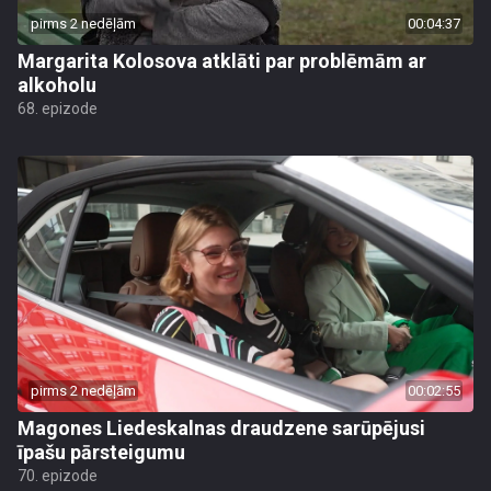
pirms 2 nedēļām
00:04:37
Margarita Kolosova atklāti par problēmām ar
alkoholu
68. epizode
pirms 2 nedēļām
00:02:55
Magones Liedeskalnas draudzene sarūpējusi
īpašu pārsteigumu
70. epizode