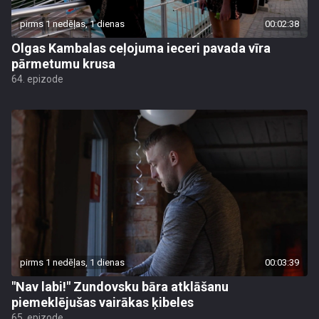
pirms 1 nedēļas, 1 dienas
00:02:38
Olgas Kambalas ceļojuma ieceri pavada vīra
pārmetumu krusa
64. epizode
pirms 1 nedēļas, 1 dienas
00:03:39
"Nav labi!" Zundovsku bāra atklāšanu
piemeklējušas vairākas ķibeles
65. epizode