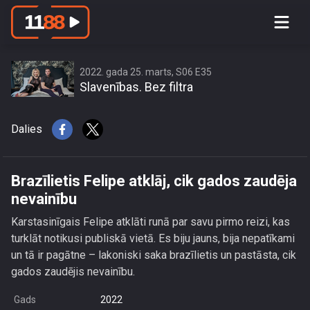
Brazīlietis Felipe atklāj, cik gados
zaudēja nevainību
2022. gada 25. marts, S06 E35
Slavenības. Bez filtra
Dalies
Brazīlietis Felipe atklāj, cik gados zaudēja
nevainību
Karstasinīgais Felipe atklāti runā par savu pirmo reizi, kas
turklāt notikusi publiskā vietā. Es biju jauns, bija nepatīkami
un tā ir pagātne – lakoniski saka brazīlietis un pastāsta, cik
gados zaudējis nevainību.
Gads
2022