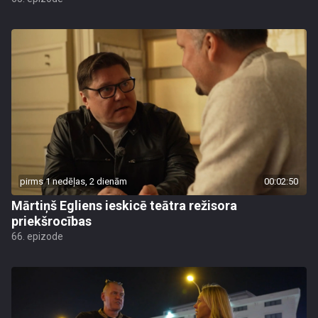
pirms 1 nedēļas, 2 dienām
00:02:50
Mārtiņš Egliens ieskicē teātra režisora
priekšrocības
66. epizode