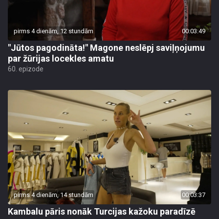
pirms 4 dienām, 12 stundām
00:03:49
"Jūtos pagodināta!" Magone neslēpj saviļņojumu
par žūrijas locekles amatu
60. epizode
pirms 4 dienām, 14 stundām
00:03:37
Kambalu pāris nonāk Turcijas kažoku paradīzē