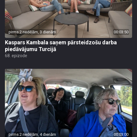
pirms 2 nedēļām, 3 dienām
00:03:50
Kaspars Kambala saņem pārsteidzošu darba
piedāvājumu Turcijā
68. epizode
pirms 2 nedēļām, 4 dienām
00:03:00