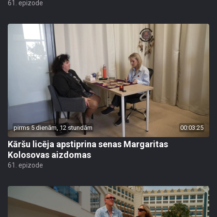
61. epizode
pirms 5 dienām, 12 stundām
00:03:25
Kāršu licēja apstiprina senas Margaritas
Kolosovas aizdomas
61. epizode