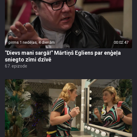
pirms 1 nedēļas, 4 dienām
00:02:47
"Dievs mani sargā!" Mārtiņš Egliens par enģeļa
sniegto zīmi dzīvē
67. epizode