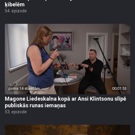
ķibelēm
54. epizode
pirms 14 stundām
00:01:53
Magone Liedeskalna kopā ar Ansi Klintsonu slīpē
publiskās runas iemaņas
53. epizode