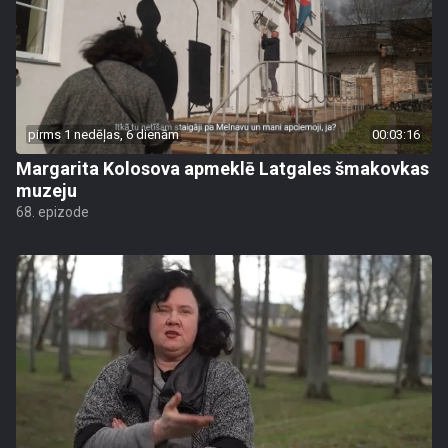
pirms 1 nedēļas, 6 dienām
00:03:16
Margarita Kolosova apmeklē Latgales šmakovkas
muzeju
68. epizode