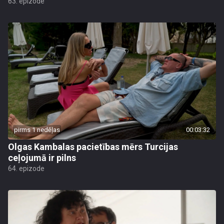
63. epizode
pirms 1 nedēļas
00:03:32
Olgas Kambalas pacietības mērs Turcijas
ceļojumā ir pilns
64. epizode