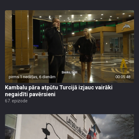
pirms 1 nedēļas, 6 dienām
00:05:48
Kambalu pāra atpūtu Turcijā izjauc vairāki
negaidīti pavērsieni
67. epizode