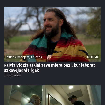
pirms 2 nedēļām, 1 dienas
00:03:44
Raivis Vidzis atklāj savu miera oāzi, kur labprāt
uzkavējas visilgāk
69. epizode