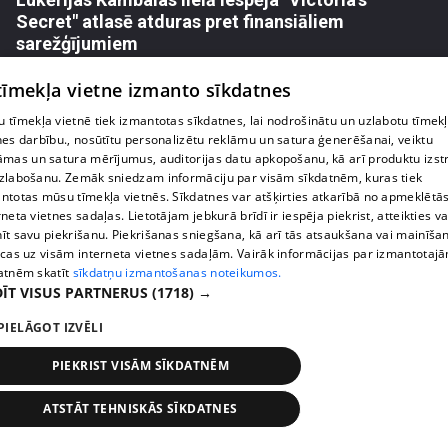
Secret" atlasē atduras pret finansiāliem
sarežģījumiem
71. epizode
 tīmekļa vietne izmanto sīkdatnes
 tīmekļa vietnē tiek izmantotas sīkdatnes, lai nodrošinātu un uzlabotu tīmek
nes darbību., nosūtītu personalizētu reklāmu un satura ģenerēšanai, veiktu
āmas un satura mērījumus, auditorijas datu apkopošanu, kā arī produktu izst
zlabošanu. Zemāk sniedzam informāciju par visām sīkdatnēm, kuras tiek
ntotas mūsu tīmekļa vietnēs. Sīkdatnes var atšķirties atkarībā no apmeklētā
rneta vietnes sadaļas. Lietotājam jebkurā brīdī ir iespēja piekrist, atteikties va
īt savu piekrišanu. Piekrišanas sniegšana, kā arī tās atsaukšana vai mainīša
ecas uz visām interneta vietnes sadaļām. Vairāk informācijas par izmantotaj
atnēm skatīt
sīkdatņu izmantošanas noteikumos.
ĪT VISUS PARTNERUS
(1718) →
pirms 2 nedēļām, 6 dienām
00:03:18
PIELĀGOT IZVĒLI
Margarita Kolosova atklāti par dronu radīto
PIEKRIST VISĀM SĪKDATNĒM
nedrošības sajūtu Latgalē
72. epizode
ATSTĀT TEHNISKĀS SĪKDATNES