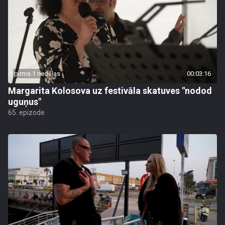
pirms 1 nedēļas
00:03:16
Margarita Kolosova uz festivāla skatuves "nodod
uguņus"
65. epizode