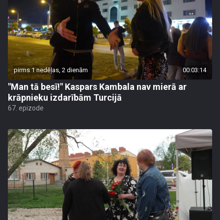
pirms 1 nedēļas, 2 dienām
00:03:14
"Man tā besī!" Kaspars Kambala nav mierā ar
krāpnieku izdarībām Turcijā
67. epizode