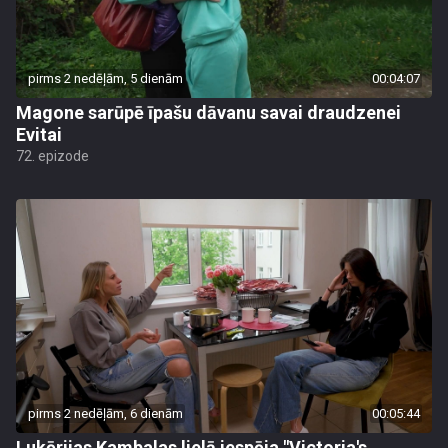
pirms 2 nedēļām, 5 dienām
00:04:07
Magone sarūpē īpašu dāvanu savai draudzenei
Evitai
72. epizode
pirms 2 nedēļām, 6 dienām
00:05:44
Lukērijas Kambalas lielā iespēja "Victoria's