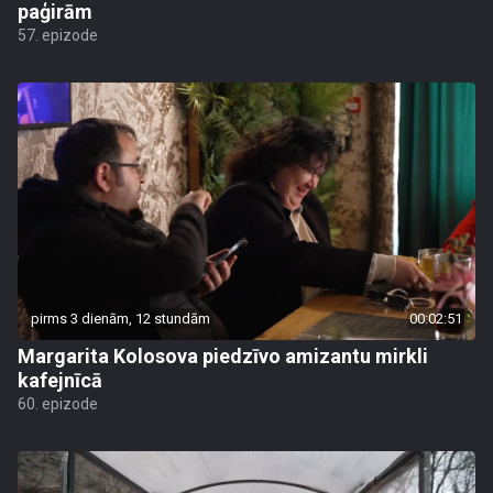
paģirām
57. epizode
pirms 3 dienām, 12 stundām
00:02:51
Margarita Kolosova piedzīvo amizantu mirkli
kafejnīcā
60. epizode