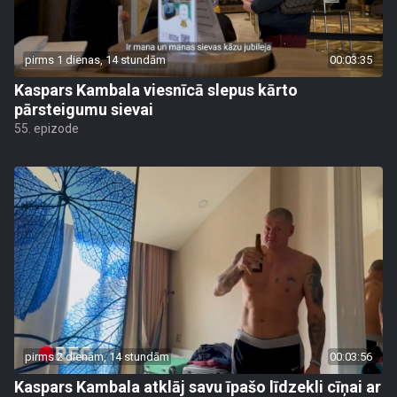
pirms 1 dienas, 14 stundām
00:03:35
Kaspars Kambala viesnīcā slepus kārto
pārsteigumu sievai
55. epizode
pirms 2 dienām, 14 stundām
00:03:56
Kaspars Kambala atklāj savu īpašo līdzekli cīņai ar