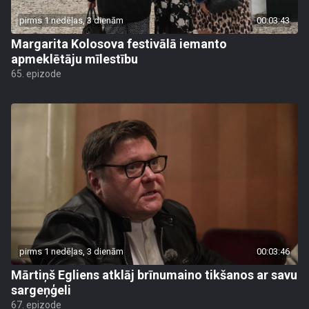
pirms 1 nedēļas, 3 dienām
00:03:43
Margarita Kolosova festivālā iemanto
apmeklētāju mīlestību
65. epizode
pirms 1 nedēļas, 3 dienām
00:03:46
Mārtiņš Egliens atklāj brīnumaino tikšanos ar savu
sargeņģeli
67. epizode