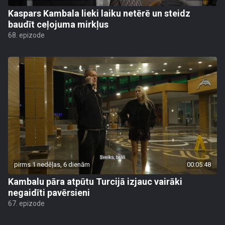
Kaspars Kambala lieki laiku netērē un steidz
baudīt ceļojuma mirkļus
68. epizode
pirms 1 nedēļas, 6 dienām
00:05:48
Kambalu pāra atpūtu Turcijā izjauc vairāki
negaidīti pavērsieni
67. epizode