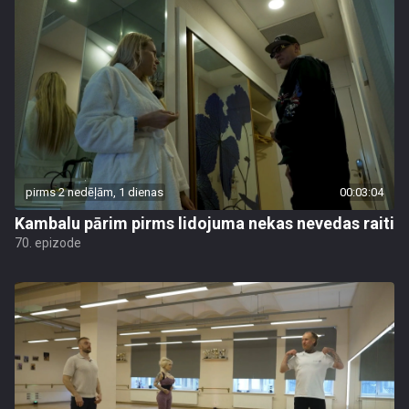
pirms 2 nedēļām, 1 dienas
00:03:04
Kambalu pārim pirms lidojuma nekas nevedas raiti
70. epizode