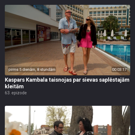
pirms 5 dienām, 8 stundām
00:03:17
Kaspars Kambala taisnojas par sievas saplēstajām
kleitām
63. epizode