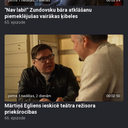
pirms 1 nedēļas, 1 dienas
00:03:39
"Nav labi!" Zundovsku bāra atklāšanu
piemeklējušas vairākas ķibeles
65. epizode
pirms 1 nedēļas, 2 dienām
00:02:50
Mārtiņš Egliens ieskicē teātra režisora
priekšrocības
66. epizode