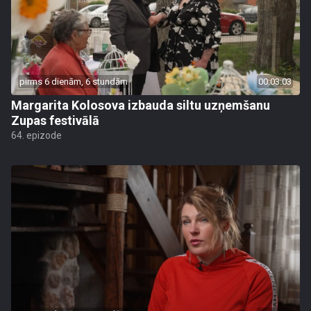
pirms 6 dienām, 6 stundām
00:03:03
Margarita Kolosova izbauda siltu uzņemšanu
Zupas festivālā
64. epizode