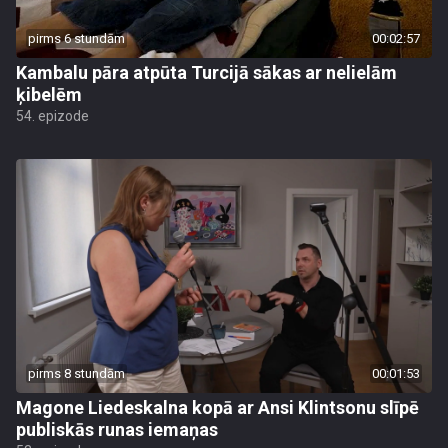
pirms 6 stundām
00:02:57
Kambalu pāra atpūta Turcijā sākas ar nelielām
ķibelēm
54. epizode
pirms 8 stundām
00:01:53
Magone Liedeskalna kopā ar Ansi Klintsonu slīpē
publiskās runas iemaņas