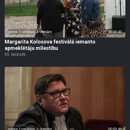
pirms 1 nedēļas, 3 dienām
00:03:43
Margarita Kolosova festivālā iemanto
apmeklētāju mīlestību
65. epizode
pirms 1 nedēļas, 3 dienām
00:03:46