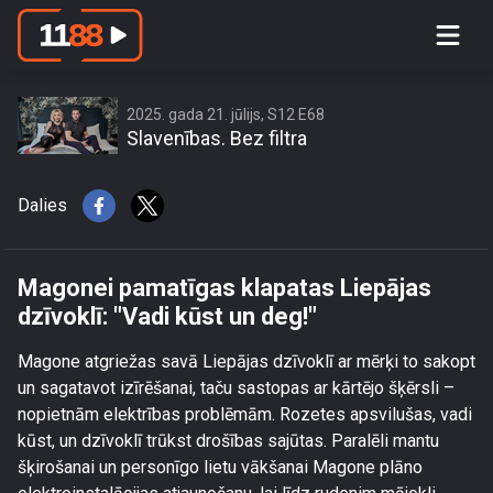
Magonei pamatīgas klapatas Liepājas
dzīvoklī: \"Vadi kūst un deg!\"
2025. gada 21. jūlijs, S12 E68
Slavenības. Bez filtra
Dalies
Magonei pamatīgas klapatas Liepājas
dzīvoklī: "Vadi kūst un deg!"
Magone atgriežas savā Liepājas dzīvoklī ar mērķi to sakopt
un sagatavot izīrēšanai, taču sastopas ar kārtējo šķērsli –
nopietnām elektrības problēmām. Rozetes apsvilušas, vadi
kūst, un dzīvoklī trūkst drošības sajūtas. Paralēli mantu
šķirošanai un personīgo lietu vākšanai Magone plāno