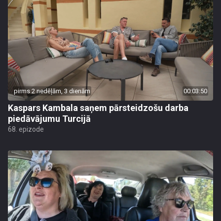
pirms 2 nedēļām, 3 dienām
00:03:50
Kaspars Kambala saņem pārsteidzošu darba
piedāvājumu Turcijā
68. epizode