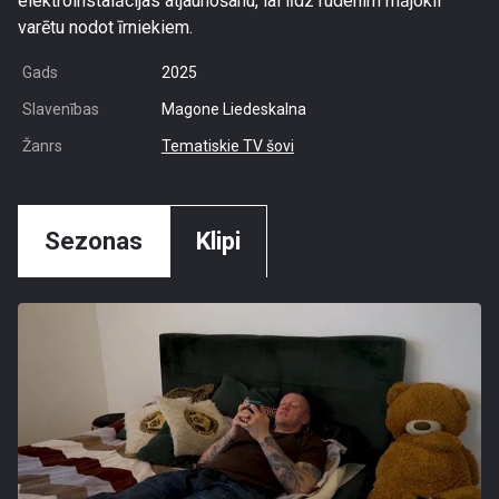
elektroinstalācijas atjaunošanu, lai līdz rudenim mājokli
varētu nodot īrniekiem.
Gads
2025
Slavenības
Magone Liedeskalna
Žanrs
Tematiskie TV šovi
Sezonas
Klipi