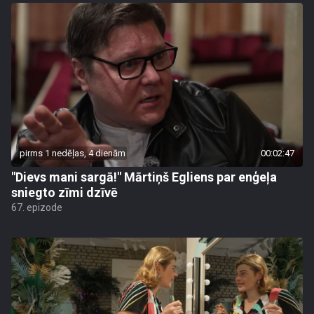
pirms 1 nedēļas, 4 dienām
00:02:47
"Dievs mani sargā!" Mārtiņš Egliens par enģeļa
sniegto zīmi dzīvē
67. epizode