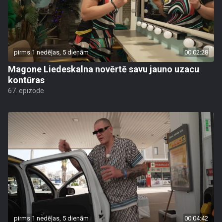
pirms 1 nedēļas, 5 dienām
00:02:28
Magone Liedeskalna novērtē savu jauno uzacu
kontūras
67. epizode
pirms 1 nedēļas, 5 dienām
00:04:42