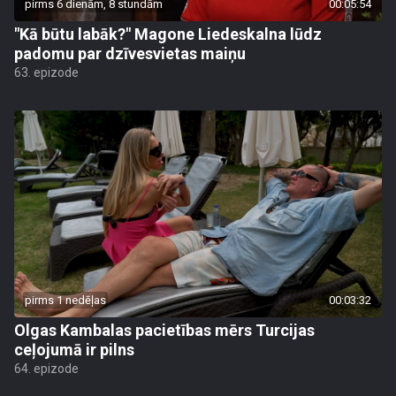
pirms 6 dienām, 8 stundām
00:05:54
"Kā būtu labāk?" Magone Liedeskalna lūdz
padomu par dzīvesvietas maiņu
63. epizode
pirms 1 nedēļas
00:03:32
Olgas Kambalas pacietības mērs Turcijas
ceļojumā ir pilns
64. epizode