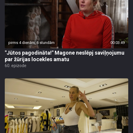
pirms 4 dienām, 6 stundām
00:03:49
"Jūtos pagodināta!" Magone neslēpj saviļņojumu
par žūrijas locekles amatu
60. epizode