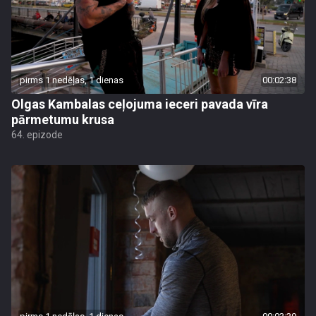
pirms 1 nedēļas, 1 dienas
00:02:38
Olgas Kambalas ceļojuma ieceri pavada vīra
pārmetumu krusa
64. epizode