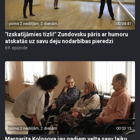
pirms 2 nedēļām, 2 dienām
00:04:41
"Izskatījāmies tizli!" Zundovsku pāris ar humoru
atskatās uz savu deju nodarbības pieredzi
69. epizode
pirms 2 nedēļām, 2 dienām
00:03:15
Margarita Kolosova jau gadiem velta savu laiku