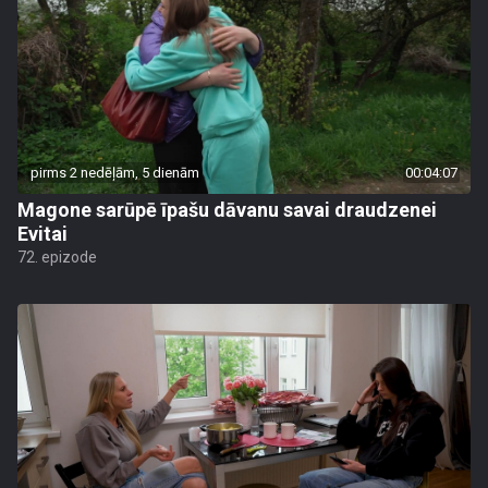
pirms 2 nedēļām, 5 dienām
00:04:07
Magone sarūpē īpašu dāvanu savai draudzenei
Evitai
72. epizode