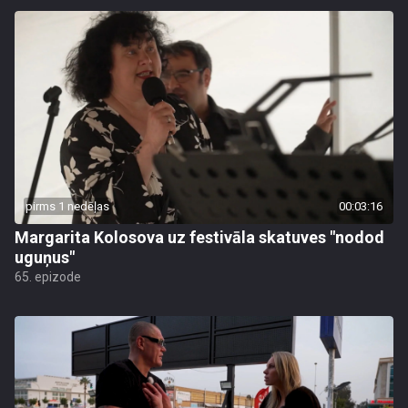
pirms 1 nedēļas
00:03:16
Margarita Kolosova uz festivāla skatuves "nodod
uguņus"
65. epizode