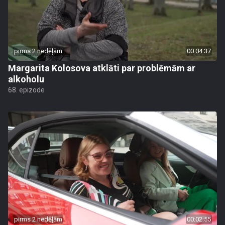
pirms 2 nedēļām
00:04:37
Margarita Kolosova atklāti par problēmām ar
alkoholu
68. epizode
pirms 2 nedēļām
00:02:55