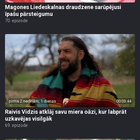
Magones Liedeskalnas draudzene sarūpējusi
īpašu pārsteigumu
70. epizode
pirms 2 nedēļām, 1 dienas
00:03:44
Raivis Vidzis atklāj savu miera oāzi, kur labprāt
uzkavējas visilgāk
69. epizode