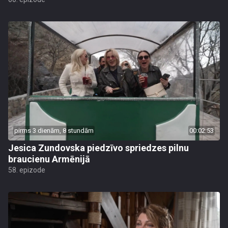
pirms 3 dienām, 8 stundām
00:02:53
Jesica Zundovska piedzīvo spriedzes pilnu
braucienu Armēnijā
58. epizode