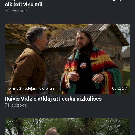
cik ļoti viņu mīl
70. epizode
pirms 2 nedēļām, 5 dienām
00:02:27
Raivis Vidzis atklāj attiecību aizkulises
71. epizode