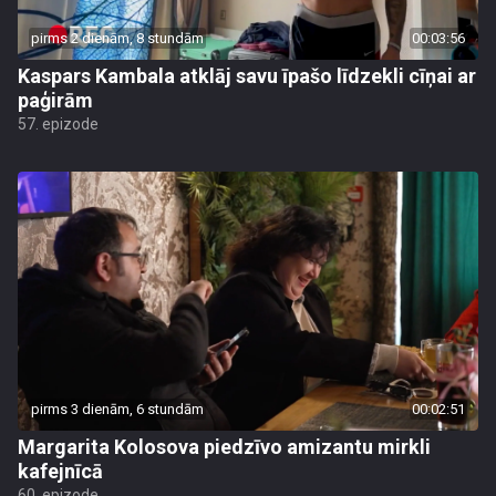
pirms 2 dienām, 8 stundām
00:03:56
Kaspars Kambala atklāj savu īpašo līdzekli cīņai ar
paģirām
57. epizode
pirms 3 dienām, 6 stundām
00:02:51
Margarita Kolosova piedzīvo amizantu mirkli
kafejnīcā
60. epizode