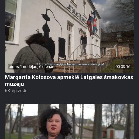
pirms 1 nedēļas, 6 dienām
00:03:16
Margarita Kolosova apmeklē Latgales šmakovkas
muzeju
68. epizode