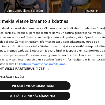
pirms 2 nedēļām, 6 dienām
00:05:44
Lukērijas Kambalas lielā iespēja "Victoria's
 tīmekļa vietne izmanto sīkdatnes
Secret" atlasē atduras pret finansiāliem
 tīmekļa vietnē tiek izmantotas sīkdatnes, lai nodrošinātu un uzlabotu tīmek
sarežģījumiem
nes darbību., nosūtītu personalizētu reklāmu un satura ģenerēšanai, veiktu
71. epizode
āmas un satura mērījumus, auditorijas datu apkopošanu, kā arī produktu izst
zlabošanu. Zemāk sniedzam informāciju par visām sīkdatnēm, kuras tiek
ntotas mūsu tīmekļa vietnēs. Sīkdatnes var atšķirties atkarībā no apmeklētā
rneta vietnes sadaļas. Lietotājam jebkurā brīdī ir iespēja piekrist, atteikties va
īt savu piekrišanu. Piekrišanas sniegšana, kā arī tās atsaukšana vai mainīša
ecas uz visām interneta vietnes sadaļām. Vairāk informācijas par izmantotaj
atnēm skatīt
sīkdatņu izmantošanas noteikumos.
ĪT VISUS PARTNERUS
(1718) →
PIELĀGOT IZVĒLI
PIEKRIST VISĀM SĪKDATNĒM
pirms 2 nedēļām, 6 dienām
00:03:18
ATSTĀT TEHNISKĀS SĪKDATNES
Margarita Kolosova atklāti par dronu radīto