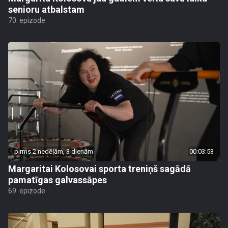
senioru atbalstam
70. epizode
pirms 2 nedēļām, 3 dienām
00:03:53
Margaritai Kolosovai sporta treniņš sagādā
pamatīgas galvassāpes
69. epizode