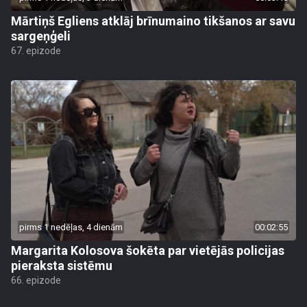
Mārtiņš Egliens atklāj brīnumaino tikšanos ar savu
sargeņģeli
67. epizode
pirms 1 nedēļas, 4 dienām
00:02:55
Margarita Kolosova šokēta par vietējās policijas
pieraksta sistēmu
66. epizode