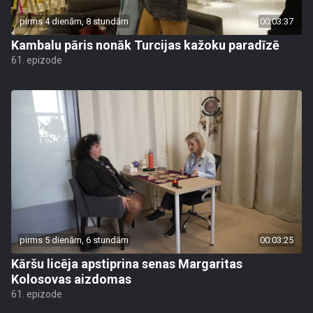
pirms 4 dienām, 8 stundām
00:03:37
Kambalu pāris nonāk Turcijas kažoku paradīzē
61. epizode
pirms 5 dienām, 6 stundām
00:03:25
Kāršu licēja apstiprina senas Margaritas
Kolosovas aizdomas
61. epizode