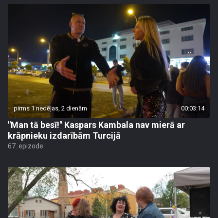
pirms 1 nedēļas, 2 dienām
00:03:14
"Man tā besī!" Kaspars Kambala nav mierā ar
krāpnieku izdarībām Turcijā
67. epizode