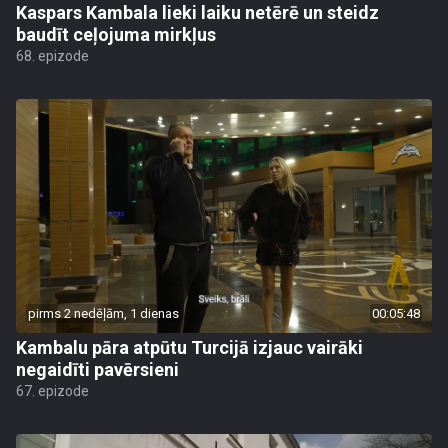
Kaspars Kambala lieki laiku netērē un steidz
baudīt ceļojuma mirkļus
68. epizode
pirms 2 nedēļām, 1 dienas
00:05:48
Kambalu pāra atpūtu Turcijā izjauc vairāki
negaidīti pavērsieni
67. epizode