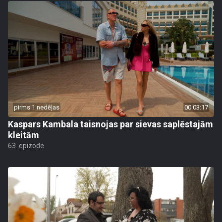
pirms 1 nedēļas
00:03:17
Kaspars Kambala taisnojas par sievas saplēstajām
kleitām
63. epizode