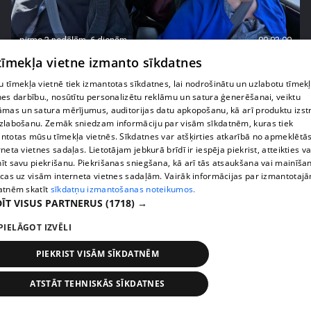
pirms 2 nedēļām, 6 dienām
00:03:00
 tīmekļa vietne izmanto sīkdatnes
"Tevi sagaida pārsteigums!" Margarita Kolosova
satraukta par draudzeņu izdomu
 tīmekļa vietnē tiek izmantotas sīkdatnes, lai nodrošinātu un uzlabotu tīmek
71. epizode
nes darbību., nosūtītu personalizētu reklāmu un satura ģenerēšanai, veiktu
āmas un satura mērījumus, auditorijas datu apkopošanu, kā arī produktu izst
zlabošanu. Zemāk sniedzam informāciju par visām sīkdatnēm, kuras tiek
ntotas mūsu tīmekļa vietnēs. Sīkdatnes var atšķirties atkarībā no apmeklētā
rneta vietnes sadaļas. Lietotājam jebkurā brīdī ir iespēja piekrist, atteikties va
īt savu piekrišanu. Piekrišanas sniegšana, kā arī tās atsaukšana vai mainīša
ecas uz visām interneta vietnes sadaļām. Vairāk informācijas par izmantotaj
atnēm skatīt
sīkdatņu izmantošanas noteikumos.
ĪT VISUS PARTNERUS
(1718) →
PIELĀGOT IZVĒLI
PIEKRIST VISĀM SĪKDATNĒM
pirms 2 nedēļām, 6 dienām
00:02:23
ATSTĀT TEHNISKĀS SĪKDATNES
Kaspars Kambala liek atkal un atkal teikt Olgai,