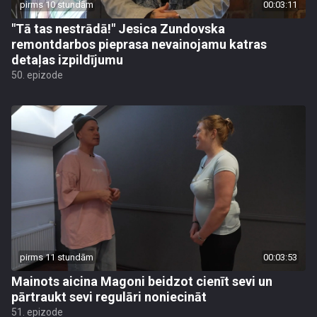
pirms 10 stundām
00:03:11
"Tā tas nestrādā!" Jesica Zundovska
remontdarbos pieprasa nevainojamu katras
detaļas izpildījumu
50. epizode
pirms 11 stundām
00:03:53
Mainots aicina Magoni beidzot cienīt sevi un
pārtraukt sevi regulāri noniecināt
51. epizode