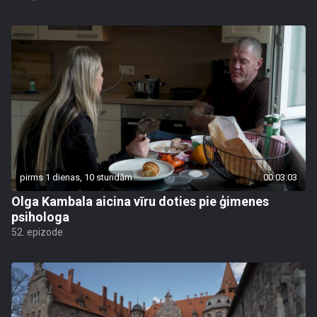
pirms 1 dienas, 10 stundām
00:03:03
Olga Kambala aicina vīru doties pie ģimenes
psihologa
52. epizode