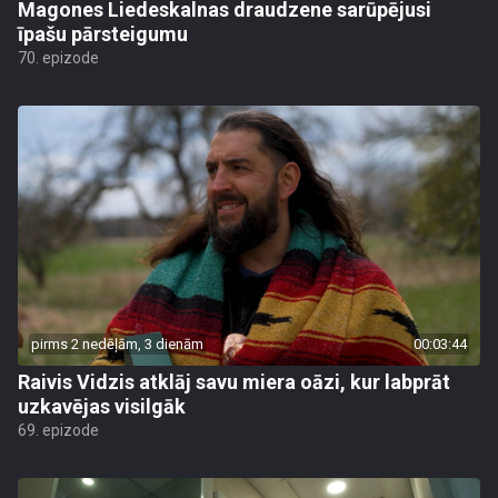
Magones Liedeskalnas draudzene sarūpējusi
īpašu pārsteigumu
70. epizode
pirms 2 nedēļām, 3 dienām
00:03:44
Raivis Vidzis atklāj savu miera oāzi, kur labprāt
uzkavējas visilgāk
69. epizode