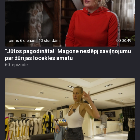
pirms 6 dienām, 10 stundām
00:03:49
"Jūtos pagodināta!" Magone neslēpj saviļņojumu
par žūrijas locekles amatu
60. epizode