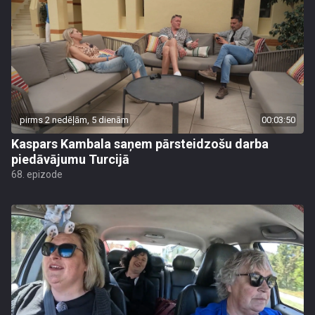
pirms 2 nedēļām, 5 dienām
00:03:50
Kaspars Kambala saņem pārsteidzošu darba
piedāvājumu Turcijā
68. epizode