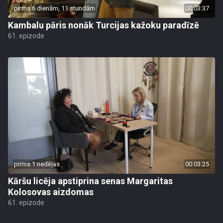
pirms 6 dienām, 11 stundām
00:03:37
Kambalu pāris nonāk Turcijas kažoku paradīzē
61. epizode
pirms 1 nedēļas
00:03:25
Kāršu licēja apstiprina senas Margaritas
Kolosovas aizdomas
61. epizode