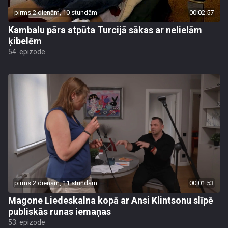
pirms 2 dienām, 10 stundām
00:02:57
Kambalu pāra atpūta Turcijā sākas ar nelielām
ķibelēm
54. epizode
pirms 2 dienām, 11 stundām
00:01:53
Magone Liedeskalna kopā ar Ansi Klintsonu slīpē
publiskās runas iemaņas
53. epizode