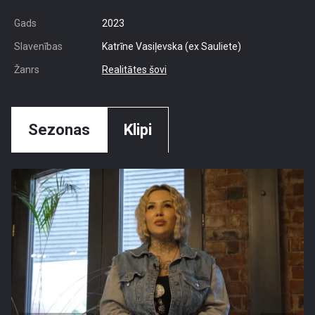
Gads
2023
Slavenības
Katrīne Vasiļevska (ex Sauliete)
Žanrs
Realitātes šovi
Sezonas
Klipi