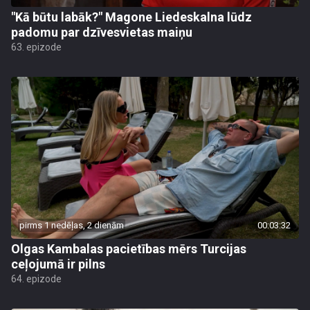
"Kā būtu labāk?" Magone Liedeskalna lūdz
padomu par dzīvesvietas maiņu
63. epizode
pirms 1 nedēļas, 2 dienām
00:03:32
Olgas Kambalas pacietības mērs Turcijas
ceļojumā ir pilns
64. epizode