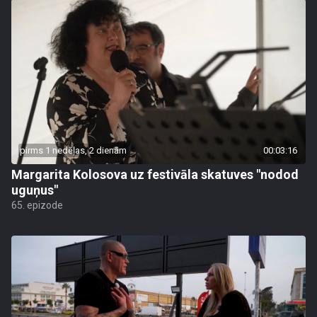
pirms 1 nedēļas, 2 dienām
00:03:16
Margarita Kolosova uz festivāla skatuves "nodod
uguņus"
65. epizode