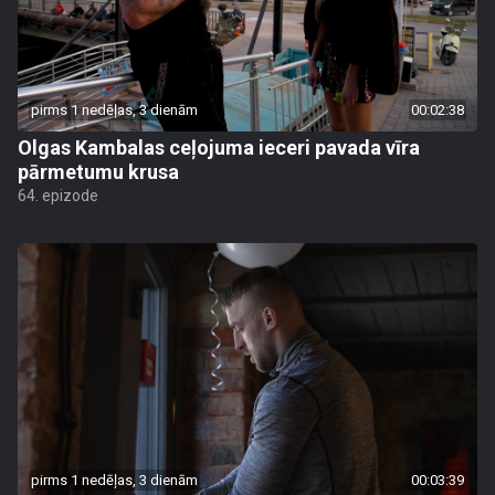
pirms 1 nedēļas, 3 dienām
00:02:38
Olgas Kambalas ceļojuma ieceri pavada vīra
pārmetumu krusa
64. epizode
pirms 1 nedēļas, 3 dienām
00:03:39