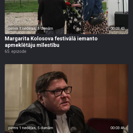
pirms 1 nedēļas, 5 dienām
00:03:43
Margarita Kolosova festivālā iemanto
apmeklētāju mīlestību
65. epizode
pirms 1 nedēļas, 5 dienām
00:03:46