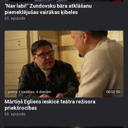
"Nav labi!" Zundovsku bāra atklāšanu
piemeklējušas vairākas ķibeles
65. epizode
pirms 1 nedēļas, 4 dienām
00:02:50
Mārtiņš Egliens ieskicē teātra režisora
priekšrocības
66. epizode