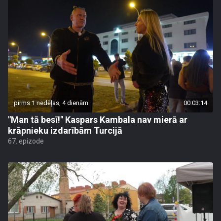
pirms 1 nedēļas, 4 dienām
00:03:14
"Man tā besī!" Kaspars Kambala nav mierā ar
krāpnieku izdarībām Turcijā
67. epizode