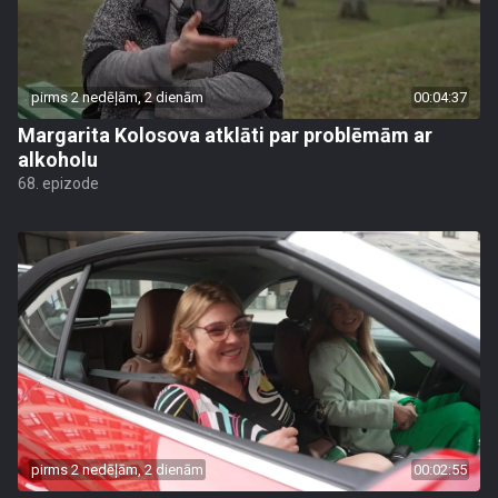
pirms 2 nedēļām, 2 dienām
00:04:37
Margarita Kolosova atklāti par problēmām ar
alkoholu
68. epizode
pirms 2 nedēļām, 2 dienām
00:02:55