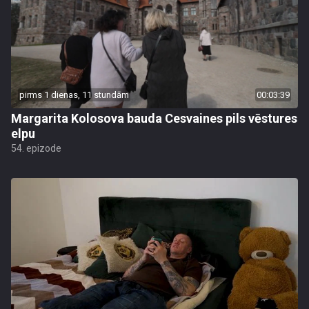
pirms 1 dienas, 11 stundām
00:03:39
Margarita Kolosova bauda Cesvaines pils vēstures
elpu
54. epizode