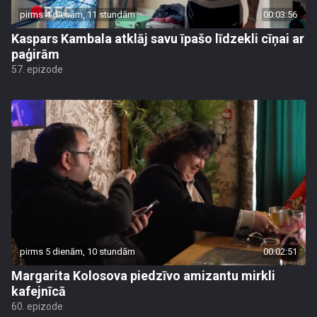
pirms 4 dienām, 11 stundām
00:03:56
Kaspars Kambala atklāj savu īpašo līdzekli cīņai ar
paģirām
57. epizode
pirms 5 dienām, 10 stundām
00:02:51
Margarita Kolosova piedzīvo amizantu mirkli
kafejnīcā
60. epizode