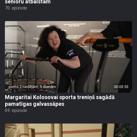
senioru atbalstam
70. epizode
pirms 2 nedēļām, 5 dienām
00:03:53
Margaritai Kolosovai sporta treniņš sagādā
pamatīgas galvassāpes
69. epizode