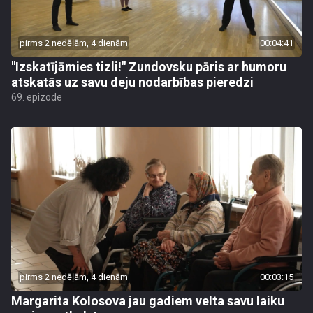
pirms 2 nedēļām, 4 dienām
00:04:41
"Izskatījāmies tizli!" Zundovsku pāris ar humoru
atskatās uz savu deju nodarbības pieredzi
69. epizode
pirms 2 nedēļām, 4 dienām
00:03:15
Margarita Kolosova jau gadiem velta savu laiku