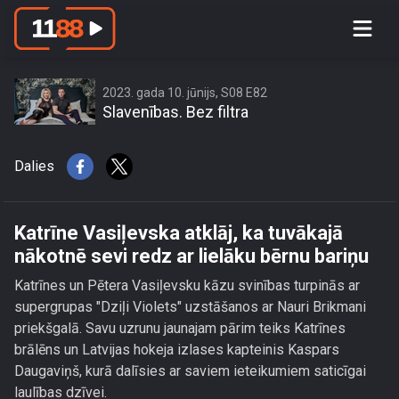
Katrīne Vasiļevska atklāj, ka tuvākajā
nākotnē sevi redz ar lielāku bērnu
bariņu
2023. gada 10. jūnijs, S08 E82
Slavenības. Bez filtra
Dalies
Katrīne Vasiļevska atklāj, ka tuvākajā
nākotnē sevi redz ar lielāku bērnu bariņu
Katrīnes un Pētera Vasiļevsku kāzu svinības turpinās ar
supergrupas "Dziļi Violets" uzstāšanos ar Nauri Brikmani
priekšgalā. Savu uzrunu jaunajam pārim teiks Katrīnes
brālēns un Latvijas hokeja izlases kapteinis Kaspars
Daugaviņš, kurā dalīsies ar saviem ieteikumiem saticīgai
laulības dzīvei.