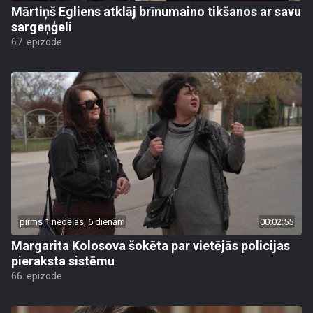
Mārtiņš Egliens atklāj brīnumaino tikšanos ar savu
sargeņģeli
67. epizode
pirms 1 nedēļas, 6 dienām
00:02:55
Margarita Kolosova šokēta par vietējās policijas
pieraksta sistēmu
66. epizode