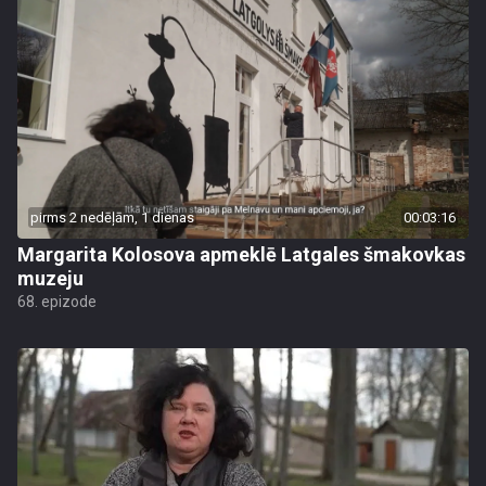
pirms 2 nedēļām, 1 dienas
00:03:16
Margarita Kolosova apmeklē Latgales šmakovkas
muzeju
68. epizode