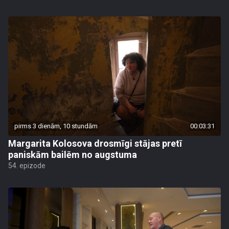
pirms 3 dienām, 10 stundām
00:03:31
Margarita Kolosova drosmīgi stājas pretī
paniskām bailēm no augstuma
54. epizode