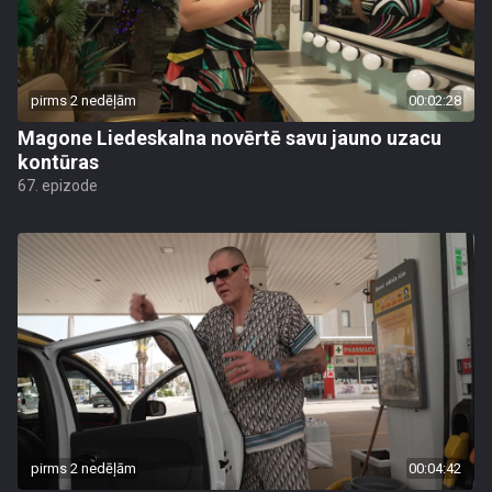
pirms 2 nedēļām
00:02:28
Magone Liedeskalna novērtē savu jauno uzacu
kontūras
67. epizode
pirms 2 nedēļām
00:04:42