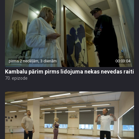
pirms 2 nedēļām, 3 dienām
00:03:04
Kambalu pārim pirms lidojuma nekas nevedas raiti
70. epizode