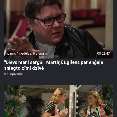
pirms 1 nedēļas, 6 dienām
00:02:47
"Dievs mani sargā!" Mārtiņš Egliens par enģeļa
sniegto zīmi dzīvē
67. epizode