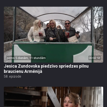
pirms 5 dienām, 11 stundām
00:02:53
Jesica Zundovska piedzīvo spriedzes pilnu
braucienu Armēnijā
58. epizode