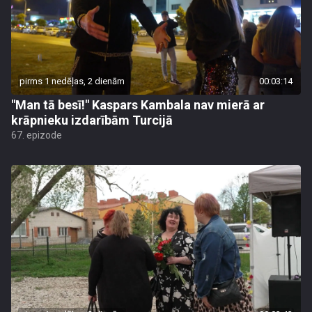
pirms 1 nedēļas, 2 dienām
00:03:14
"Man tā besī!" Kaspars Kambala nav mierā ar
krāpnieku izdarībām Turcijā
67. epizode