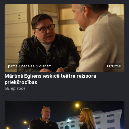
pirms 1 nedēļas, 2 dienām
00:02:50
Mārtiņš Egliens ieskicē teātra režisora
priekšrocības
66. epizode