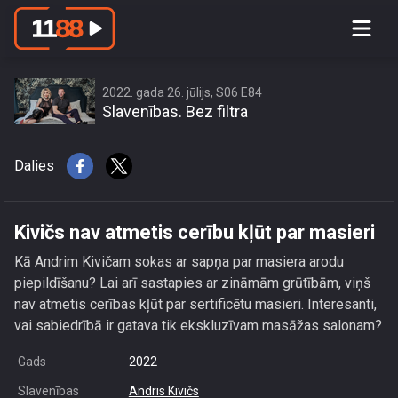
Kivičs nav atmetis cerību kļūt par
masieri
2022. gada 26. jūlijs, S06 E84
Slavenības. Bez filtra
Dalies
Kivičs nav atmetis cerību kļūt par masieri
Kā Andrim Kivičam sokas ar sapņa par masiera arodu
piepildīšanu? Lai arī sastapies ar zināmām grūtībām, viņš
nav atmetis cerības kļūt par sertificētu masieri. Interesanti,
vai sabiedrībā ir gatava tik ekskluzīvam masāžas salonam?
Gads
2022
Slavenības
Andris Kivičs