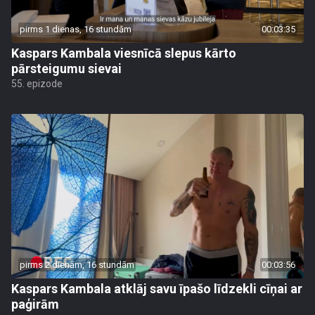
pirms 1 dienas, 16 stundām
00:03:35
Kaspars Kambala viesnīcā slepus kārto
pārsteigumu sievai
55. epizode
pirms 2 dienām, 16 stundām
00:03:56
Kaspars Kambala atklāj savu īpašo līdzekli cīņai ar
paģirām