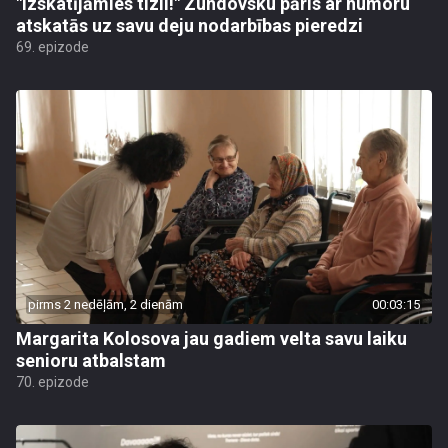
"Izskatījāmies tizli!" Zundovsku pāris ar humoru
atskatās uz savu deju nodarbības pieredzi
69. epizode
pirms 2 nedēļām, 2 dienām
00:03:15
Margarita Kolosova jau gadiem velta savu laiku
senioru atbalstam
70. epizode