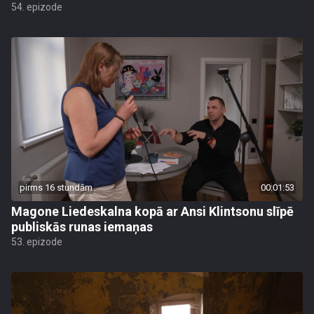
54. epizode
pirms 16 stundām
00:01:53
Magone Liedeskalna kopā ar Ansi Klintsonu slīpē
publiskās runas iemaņas
53. epizode