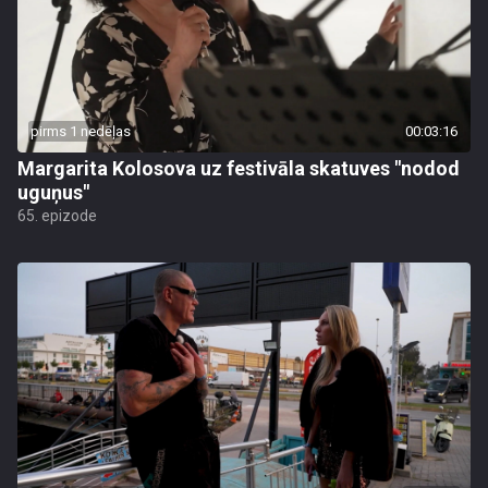
pirms 1 nedēļas
00:03:16
Margarita Kolosova uz festivāla skatuves "nodod
uguņus"
65. epizode