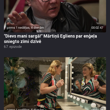
pirms 1 nedēļas, 4 dienām
00:02:47
"Dievs mani sargā!" Mārtiņš Egliens par enģeļa
sniegto zīmi dzīvē
67. epizode
pirms 1 nedēļas, 5 dienām
00:02:28