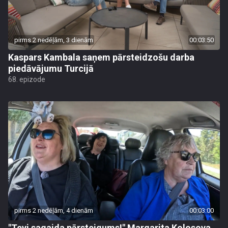
pirms 2 nedēļām, 3 dienām
00:03:50
Kaspars Kambala saņem pārsteidzošu darba
piedāvājumu Turcijā
68. epizode
pirms 2 nedēļām, 4 dienām
00:03:00
"Tevi sagaida pārsteigums!" Margarita Kolosova