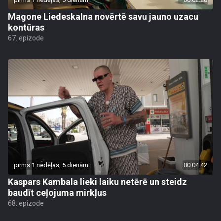
Magone Liedeskalna novērtē savu jauno uzacu
kontūras
67. epizode
pirms 1 nedēļas, 5 dienām
00:04:42
Kaspars Kambala lieki laiku netērē un steidz
baudīt ceļojuma mirkļus
68. epizode