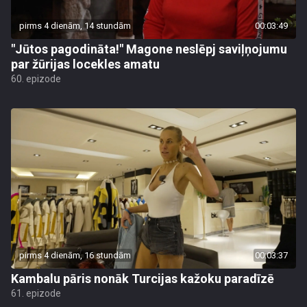
pirms 4 dienām, 14 stundām
00:03:49
"Jūtos pagodināta!" Magone neslēpj saviļņojumu
par žūrijas locekles amatu
60. epizode
pirms 4 dienām, 16 stundām
00:03:37
Kambalu pāris nonāk Turcijas kažoku paradīzē
61. epizode