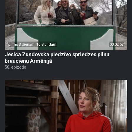
pirms 3 dienām, 16 stundām
00:02:53
Jesica Zundovska piedzīvo spriedzes pilnu
braucienu Armēnijā
58. epizode