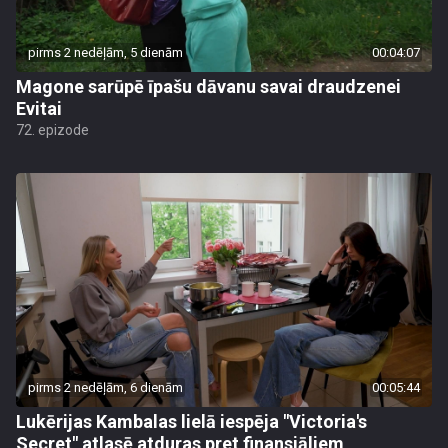
pirms 2 nedēļām, 5 dienām
00:04:07
Magone sarūpē īpašu dāvanu savai draudzenei
Evitai
72. epizode
pirms 2 nedēļām, 6 dienām
00:05:44
Lukērijas Kambalas lielā iespēja "Victoria's
Secret" atlasē atduras pret finansiāliem