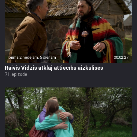
pirms 2 nedēļām, 5 dienām
00:02:27
Raivis Vidzis atklāj attiecību aizkulises
71. epizode