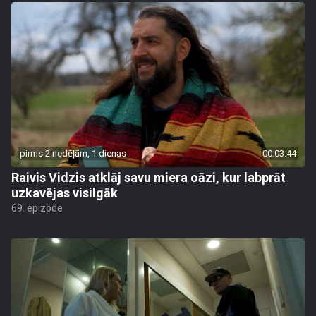
pirms 2 nedēļām, 1 dienas
00:03:44
Raivis Vidzis atklāj savu miera oāzi, kur labprāt
uzkavējas visilgāk
69. epizode