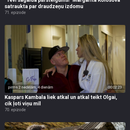
satraukta par draudzeņu izdomu
71. epizode
pirms 2 nedēļām, 4 dienām
00:02:23
Kaspars Kambala liek atkal un atkal teikt Olgai,
cik ļoti viņu mīl
70. epizode