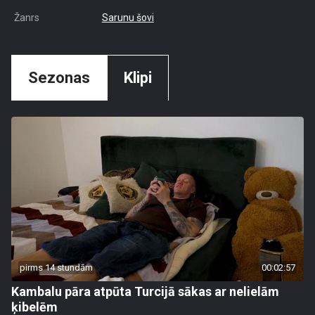
Žanrs
Sarunu šovi
Sezonas
Klipi
pirms 14 stundām
00:02:57
Kambalu pāra atpūta Turcijā sākas ar nelielām
ķibelēm