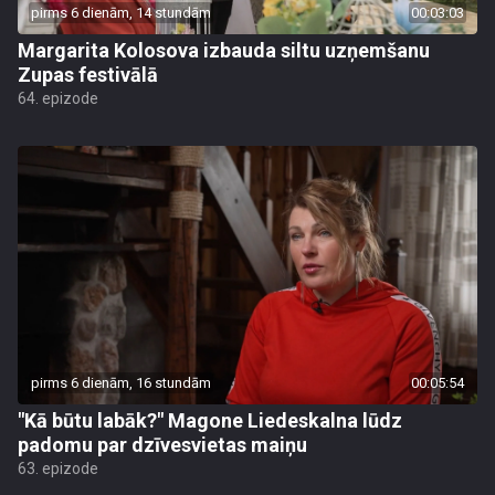
pirms 6 dienām, 14 stundām
00:03:03
Margarita Kolosova izbauda siltu uzņemšanu
Zupas festivālā
64. epizode
pirms 6 dienām, 16 stundām
00:05:54
"Kā būtu labāk?" Magone Liedeskalna lūdz
padomu par dzīvesvietas maiņu
63. epizode