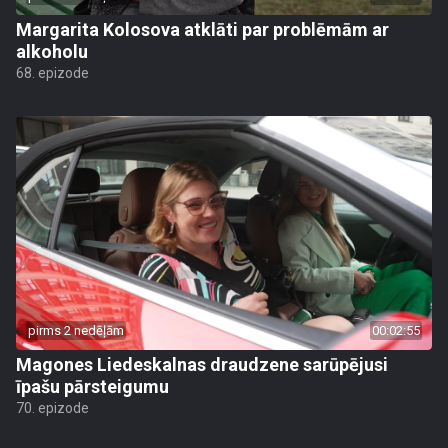
Margarita Kolosova atklāti par problēmām ar
alkoholu
68. epizode
pirms 2 nedēļām
00:02:55
Magones Liedeskalnas draudzene sarūpējusi
īpašu pārsteigumu
70. epizode