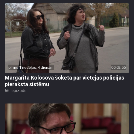
pirms 1 nedēļas, 4 dienām
00:02:55
Margarita Kolosova šokēta par vietējās policijas
pieraksta sistēmu
66. epizode