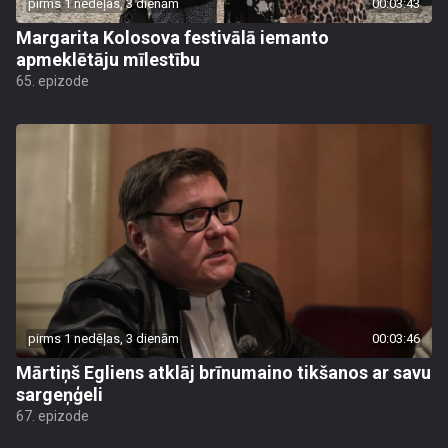
pirms 1 nedēļas, 3 dienām
00:03:43
Margarita Kolosova festivālā iemanto
apmeklētāju mīlestību
65. epizode
pirms 1 nedēļas, 3 dienām
00:03:46
Mārtiņš Egliens atklāj brīnumaino tikšanos ar savu
sargeņģeli
67. epizode