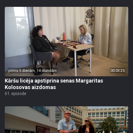
pirms 5 dienām, 14 stundām
00:03:25
Kāršu licēja apstiprina senas Margaritas
Kolosovas aizdomas
61. epizode