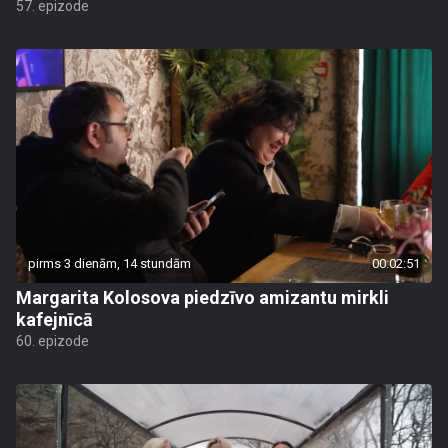
57. epizode
pirms 3 dienām, 14 stundām
00:02:51
Margarita Kolosova piedzīvo amizantu mirkli
kafejnīcā
60. epizode