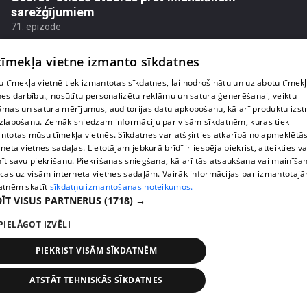
sarežģījumiem
71. epizode
 tīmekļa vietne izmanto sīkdatnes
 tīmekļa vietnē tiek izmantotas sīkdatnes, lai nodrošinātu un uzlabotu tīmek
nes darbību., nosūtītu personalizētu reklāmu un satura ģenerēšanai, veiktu
āmas un satura mērījumus, auditorijas datu apkopošanu, kā arī produktu izst
zlabošanu. Zemāk sniedzam informāciju par visām sīkdatnēm, kuras tiek
ntotas mūsu tīmekļa vietnēs. Sīkdatnes var atšķirties atkarībā no apmeklētā
rneta vietnes sadaļas. Lietotājam jebkurā brīdī ir iespēja piekrist, atteikties va
īt savu piekrišanu. Piekrišanas sniegšana, kā arī tās atsaukšana vai mainīša
ecas uz visām interneta vietnes sadaļām. Vairāk informācijas par izmantotaj
atnēm skatīt
sīkdatņu izmantošanas noteikumos.
ĪT VISUS PARTNERUS
(1718) →
pirms 2 nedēļām, 6 dienām
00:03:18
PIELĀGOT IZVĒLI
Margarita Kolosova atklāti par dronu radīto
nedrošības sajūtu Latgalē
PIEKRIST VISĀM SĪKDATNĒM
72. epizode
ATSTĀT TEHNISKĀS SĪKDATNES