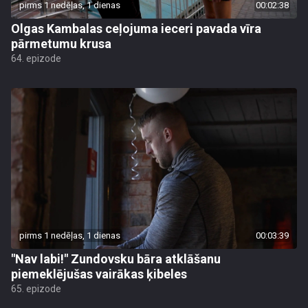
pirms 1 nedēļas, 1 dienas
00:02:38
Olgas Kambalas ceļojuma ieceri pavada vīra
pārmetumu krusa
64. epizode
pirms 1 nedēļas, 1 dienas
00:03:39
"Nav labi!" Zundovsku bāra atklāšanu
piemeklējušas vairākas ķibeles
65. epizode