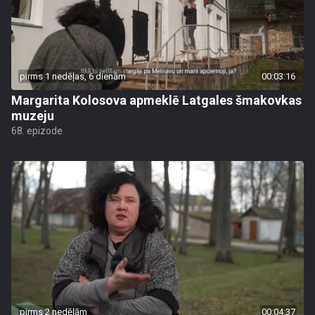
pirms 1 nedēļas, 6 dienām
00:03:16
Margarita Kolosova apmeklē Latgales šmakovkas
muzeju
68. epizode
pirms 2 nedēļām
00:04:37