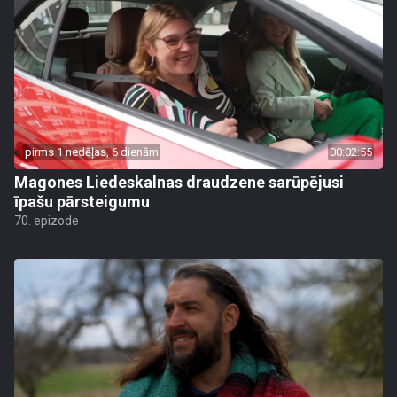
pirms 1 nedēļas, 6 dienām
00:02:55
Magones Liedeskalnas draudzene sarūpējusi
īpašu pārsteigumu
70. epizode