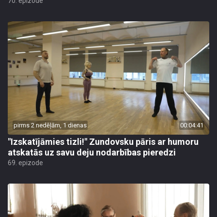
70. epizode
pirms 2 nedēļām, 1 dienas
00:04:41
"Izskatījāmies tizli!" Zundovsku pāris ar humoru
atskatās uz savu deju nodarbības pieredzi
69. epizode