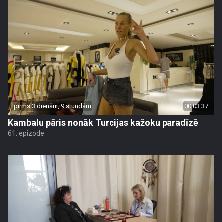
pirms 3 dienām, 9 stundām
00:03:37
Kambalu pāris nonāk Turcijas kažoku paradīzē
61. epizode