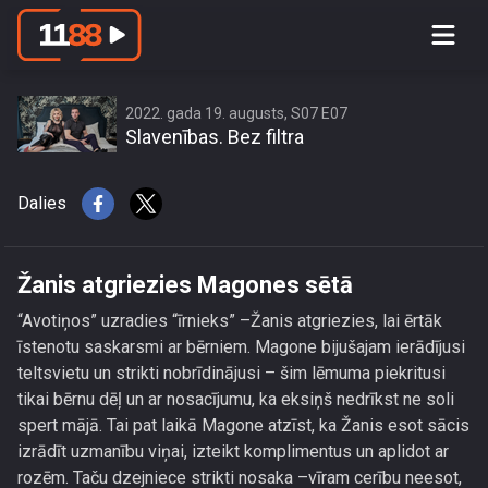
Žanis atgriezies Magones sētā
2022. gada 19. augusts, S07 E07
Slavenības. Bez filtra
Dalies
Žanis atgriezies Magones sētā
“Avotiņos” uzradies “īrnieks” –Žanis atgriezies, lai ērtāk
īstenotu saskarsmi ar bērniem. Magone bijušajam ierādījusi
teltsvietu un strikti nobrīdinājusi – šim lēmuma piekritusi
tikai bērnu dēļ un ar nosacījumu, ka eksiņš nedrīkst ne soli
spert mājā. Tai pat laikā Magone atzīst, ka Žanis esot sācis
izrādīt uzmanību viņai, izteikt komplimentus un aplidot ar
rozēm. Taču dzejniece strikti nosaka –vīram cerību neesot,