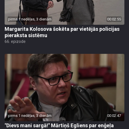
pirms 1 nedēļas, 3 dienām
00:02:55
Margarita Kolosova šokēta par vietējās policijas
pieraksta sistēmu
66. epizode
pirms 1 nedēļas, 3 dienām
00:02:47
"Dievs mani sargā!" Mārtiņš Egliens par enģeļa