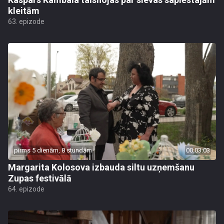
kleitām
63. epizode
pirms 5 dienām, 8 stundām
00:03:03
Margarita Kolosova izbauda siltu uzņemšanu
Zupas festivālā
64. epizode