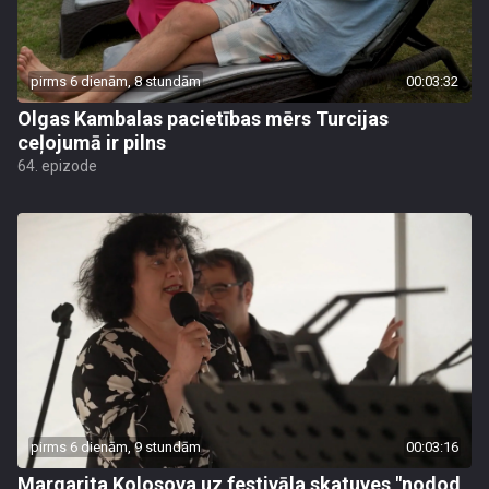
pirms 6 dienām, 8 stundām
00:03:32
Olgas Kambalas pacietības mērs Turcijas
ceļojumā ir pilns
64. epizode
pirms 6 dienām, 9 stundām
00:03:16
Margarita Kolosova uz festivāla skatuves "nodod