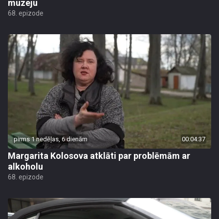
muzeju
68. epizode
pirms 1 nedēļas, 6 dienām
00:04:37
Margarita Kolosova atklāti par problēmām ar
alkoholu
68. epizode