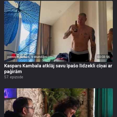
pirms 1 dienas, 9 stundām
00:03:56
Kaspars Kambala atklāj savu īpašo līdzekli cīņai ar
paģirām
57. epizode