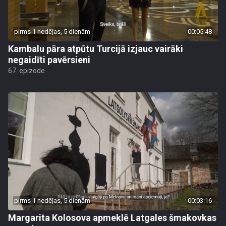
pirms 1 nedēļas, 5 dienām
00:05:48
Kambalu pāra atpūtu Turcijā izjauc vairāki
negaidīti pavērsieni
67. epizode
pirms 1 nedēļas, 5 dienām
00:03:16
Margarita Kolosova apmeklē Latgales šmakovkas