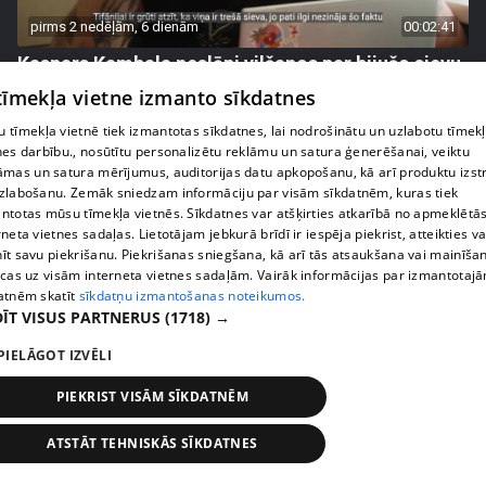
pirms 2 nedēļām, 6 dienām
00:02:41
Kaspars Kambala neslēpj vilšanos par bijušo sievu
Tifāniju
 tīmekļa vietne izmanto sīkdatnes
72. epizode
 tīmekļa vietnē tiek izmantotas sīkdatnes, lai nodrošinātu un uzlabotu tīmek
nes darbību., nosūtītu personalizētu reklāmu un satura ģenerēšanai, veiktu
āmas un satura mērījumus, auditorijas datu apkopošanu, kā arī produktu izst
zlabošanu. Zemāk sniedzam informāciju par visām sīkdatnēm, kuras tiek
ntotas mūsu tīmekļa vietnēs. Sīkdatnes var atšķirties atkarībā no apmeklētā
rneta vietnes sadaļas. Lietotājam jebkurā brīdī ir iespēja piekrist, atteikties va
īt savu piekrišanu. Piekrišanas sniegšana, kā arī tās atsaukšana vai mainīša
ecas uz visām interneta vietnes sadaļām. Vairāk informācijas par izmantotaj
atnēm skatīt
sīkdatņu izmantošanas noteikumos.
ĪT VISUS PARTNERUS
(1718) →
PIELĀGOT IZVĒLI
pirms 2 nedēļām, 6 dienām
00:04:02
PIEKRIST VISĀM SĪKDATNĒM
Draudzene aicina pārvākties Magoni uz Kurzemes
ATSTĀT TEHNISKĀS SĪKDATNES
pusi
73. epizode