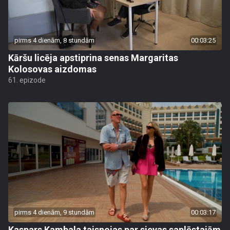
pirms 4 dienām, 8 stundām
00:03:25
Kāršu licēja apstiprina senas Margaritas
Kolosovas aizdomas
61. epizode
pirms 4 dienām, 9 stundām
00:03:17
Kaspars Kambala taisnojas par sievas saplēstajām