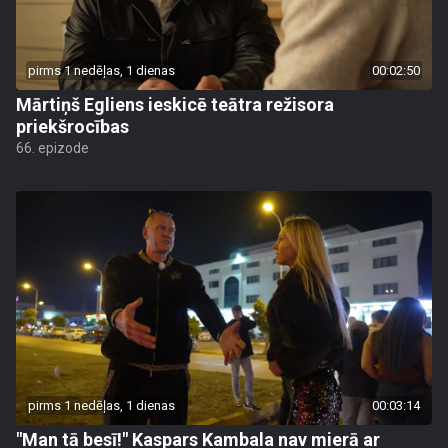
pirms 1 nedēļas, 1 dienas
00:02:50
Mārtiņš Egliens ieskicē teātra režisora
priekšrocības
66. epizode
pirms 1 nedēļas, 1 dienas
00:03:14
"Man tā besī!" Kaspars Kambala nav mierā ar