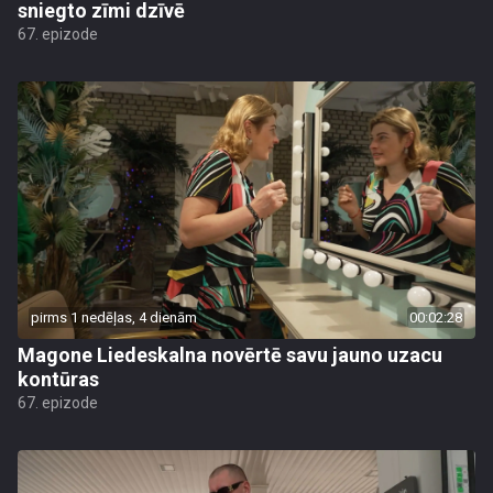
sniegto zīmi dzīvē
67. epizode
pirms 1 nedēļas, 4 dienām
00:02:28
Magone Liedeskalna novērtē savu jauno uzacu
kontūras
67. epizode