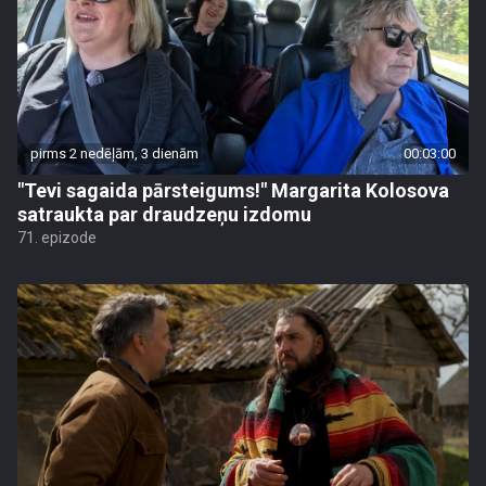
pirms 2 nedēļām, 3 dienām
00:03:00
"Tevi sagaida pārsteigums!" Margarita Kolosova
satraukta par draudzeņu izdomu
71. epizode