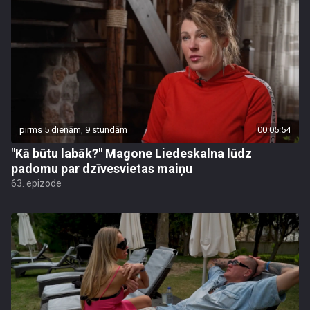
pirms 5 dienām, 9 stundām
00:05:54
"Kā būtu labāk?" Magone Liedeskalna lūdz
padomu par dzīvesvietas maiņu
63. epizode