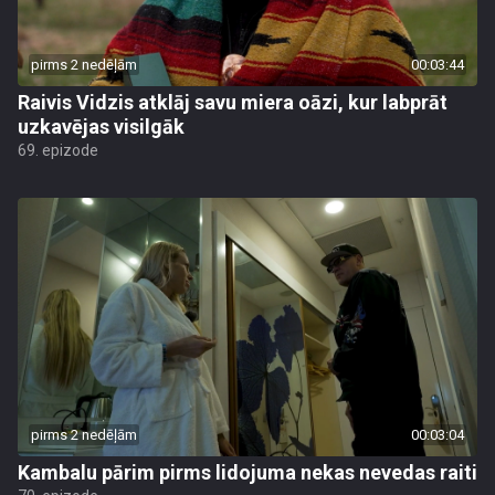
pirms 2 nedēļām
00:03:44
Raivis Vidzis atklāj savu miera oāzi, kur labprāt
uzkavējas visilgāk
69. epizode
pirms 2 nedēļām
00:03:04
Kambalu pārim pirms lidojuma nekas nevedas raiti