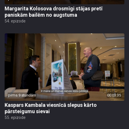
Margarita Kolosova drosmīgi stājas pretī
paniskām bailēm no augstuma
54. epizode
pirms 9 stundām
00:03:35
Kaspars Kambala viesnīcā slepus kārto
pārsteigumu sievai
55. epizode