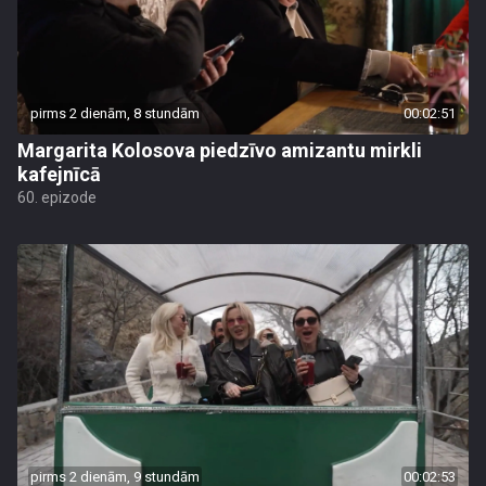
pirms 2 dienām, 8 stundām
00:02:51
Margarita Kolosova piedzīvo amizantu mirkli
kafejnīcā
60. epizode
pirms 2 dienām, 9 stundām
00:02:53