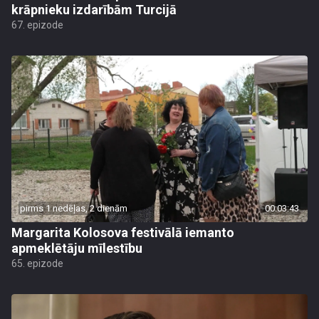
krāpnieku izdarībām Turcijā
67. epizode
pirms 1 nedēļas, 2 dienām
00:03:43
Margarita Kolosova festivālā iemanto
apmeklētāju mīlestību
65. epizode