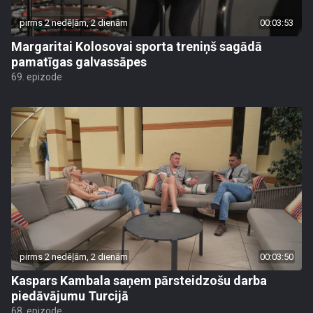
pirms 2 nedēļām, 2 dienām
00:03:53
Margaritai Kolosovai sporta treniņš sagādā
pamatīgas galvassāpes
69. epizode
pirms 2 nedēļām, 2 dienām
00:03:50
Kaspars Kambala saņem pārsteidzošu darba
piedāvājumu Turcijā
68. epizode