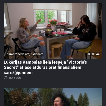
pirms 2 nedēļām, 5 dienām
00:05:44
Lukērijas Kambalas lielā iespēja "Victoria's
Secret" atlasē atduras pret finansiāliem
sarežģījumiem
71. epizode