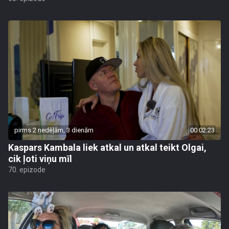
pirms 2 nedēļām, 3 dienām
00:02:23
Kaspars Kambala liek atkal un atkal teikt Olgai,
cik ļoti viņu mīl
70. epizode