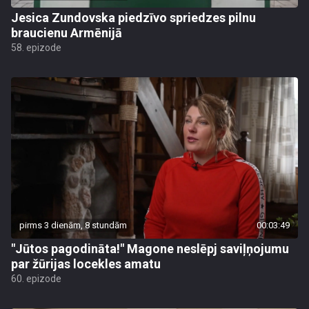
Jesica Zundovska piedzīvo spriedzes pilnu
braucienu Armēnijā
58. epizode
pirms 3 dienām, 8 stundām
00:03:49
"Jūtos pagodināta!" Magone neslēpj saviļņojumu
par žūrijas locekles amatu
60. epizode