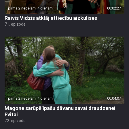
pirms 2 nedēļām, 4 dienām
00:02:27
Raivis Vidzis atklāj attiecību aizkulises
71. epizode
pirms 2 nedēļām, 4 dienām
00:04:07
Magone sarūpē īpašu dāvanu savai draudzenei
Evitai
72. epizode