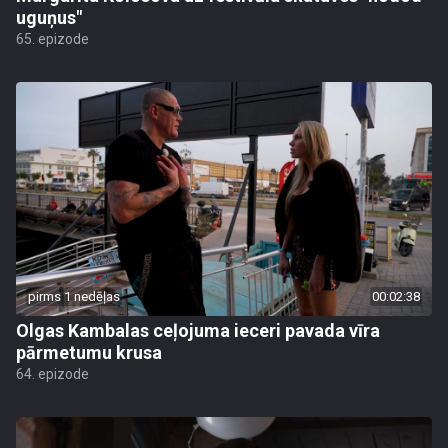
uguņus"
65. epizode
pirms 1 nedēļas
00:02:38
Olgas Kambalas ceļojuma ieceri pavada vīra
pārmetumu krusa
64. epizode