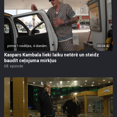
pirms 1 nedēļas, 4 dienām
00:04:42
Kaspars Kambala lieki laiku netērē un steidz
baudīt ceļojuma mirkļus
68. epizode