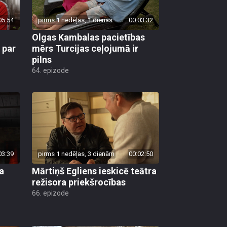
05:54
pirms 1 nedēļas, 1 dienas
00:03:32
Olgas Kambalas pacietības
 par
mērs Turcijas ceļojumā ir
pilns
64. epizode
03:39
pirms 1 nedēļas, 3 dienām
00:02:50
a
Mārtiņš Egliens ieskicē teātra
režisora priekšrocības
66. epizode