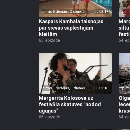
pirms 6 dienām, 2 stundām
00:03:17
pirm
Kaspars Kambala taisnojas
Marg
par sievas saplēstajām
silt
kleitām
fest
63. epizode
64. e
pirms 1 nedēļas, 1 dienas
00:03:16
pirm
Margarita Kolosova uz
Olga
festivāla skatuves "nodod
iece
uguņus"
krus
65. epizode
64. e