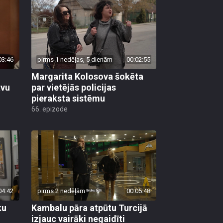
03:46
pirms 1 nedēļas, 5 dienām
00:02:55
Margarita Kolosova šokēta
avu
par vietējās policijas
pieraksta sistēmu
66. epizode
04:42
pirms 2 nedēļām
00:05:48
ku
Kambalu pāra atpūtu Turcijā
izjauc vairāki negaidīti