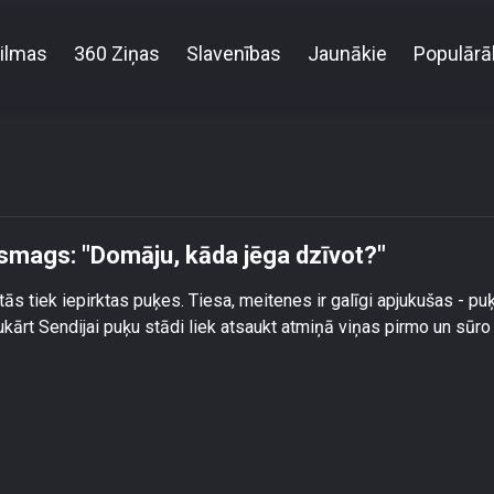
ilmas
360 Ziņas
Slavenības
Jaunākie
Populārā
 pirmais darbs bijis ļoti smags: \"Domāju, kāda jēga 
i smags: "Domāju, kāda jēga dzīvot?"
tās tiek iepirktas puķes. Tiesa, meitenes ir galīgi apjukušas - pu
ārt Sendijai puķu stādi liek atsaukt atmiņā viņas pirmo un sūro