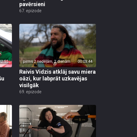
pavērsieni
67. epizode
02:55
pirms 2 nedēļām, 2 dienām
00:03:44
Raivis Vidzis atklāj savu miera
šu
oāzi, kur labprāt uzkavējas
visilgāk
69. epizode