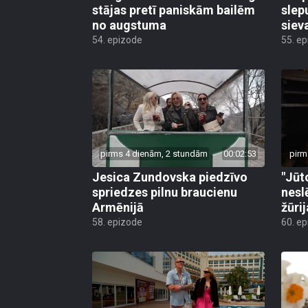
stājas pretī paniskām bailēm
slep
no augstuma
siev
54. epizode
55. e
pirms 4 dienām, 2 stundām
00:02:53
pirm
Jesica Zundovska piedzīvo
"Jūt
spriedzes pilnu braucienu
nesl
Armēnijā
žūri
58. epizode
60. e