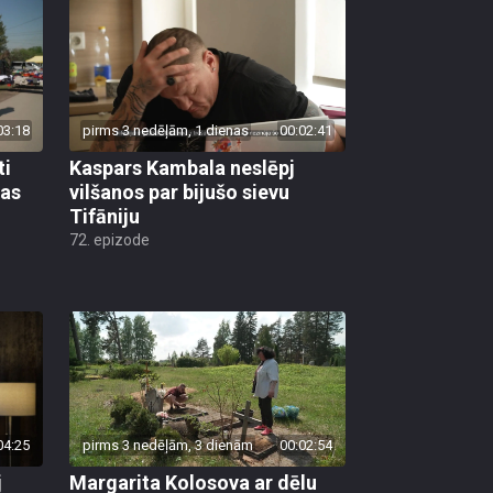
03:18
pirms 3 nedēļām, 1 dienas
00:02:41
ti
Kaspars Kambala neslēpj
bas
vilšanos par bijušo sievu
Tifāniju
72. epizode
04:25
pirms 3 nedēļām, 3 dienām
00:02:54
j
Margarita Kolosova ar dēlu