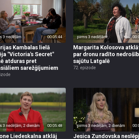
s 3 nedēļām
00:05:44
pirms 3 nedēļām
00:
rijas Kambalas lielā
Margarita Kolosova atklā
ēja "Victoria's Secret"
par dronu radīto nedrošī
sē atduras pret
sajūtu Latgalē
nsiāliem sarežģījumiem
72. epizode
pizode
s 3 nedēļām, 2 dienām
00:05:48
pirms 3 nedēļām, 2 dienām
00:
ne Liedeskalna atklāj
Jesica Zundovska neslēp