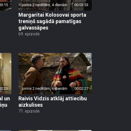
03:15
pirms 2 nedēļām, 4 dienām
00:03:53
Margaritai Kolosovai sporta
treniņš sagādā pamatīgas
galvassāpes
69. epizode
02:23
pirms 2 nedēļām, 6 dienām
00:02:27
al un
Raivis Vidzis atklāj attiecību
viņu
aizkulises
71. epizode