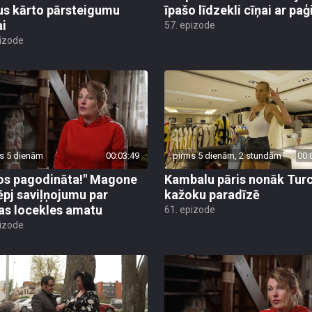
us kārto pārsteigumu
īpašo līdzekli cīņai ar pa
ai
57. epizode
pizode
s 5 dienām
00:03:49
pirms 5 dienām, 2 stundām
00:
os pagodināta!" Magone
Kambalu pāris nonāk Turc
ēpj saviļņojumu par
kažoku paradīzē
jas locekles amatu
61. epizode
pizode