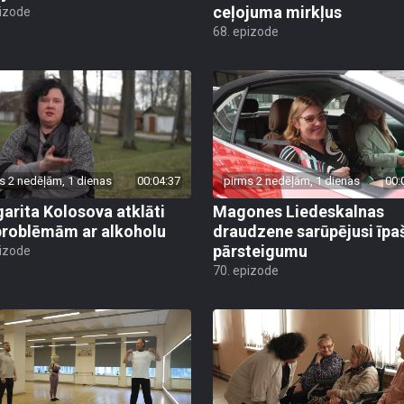
ceļojuma mirkļus
pizode
68. epizode
s 2 nedēļām, 1 dienas
00:04:37
pirms 2 nedēļām, 1 dienas
00:
arita Kolosova atklāti
Magones Liedeskalnas
problēmām ar alkoholu
draudzene sarūpējusi īpa
pārsteigumu
pizode
70. epizode