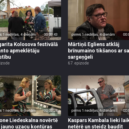
s 1 nedēļas, 4 dienām
00:03:43
pirms 1 nedēļas, 4 dienām
00:
arita Kolosova festivālā
Mārtiņš Egliens atklāj
nto apmeklētāju
brīnumaino tikšanos ar s
stību
sargeņģeli
pizode
67. epizode
s 1 nedēļas, 6 dienām
00:02:28
pirms 1 nedēļas, 6 dienām
00:
ne Liedeskalna novērtē
Kaspars Kambala lieki lai
 jauno uzacu kontūras
netērē un steidz baudīt