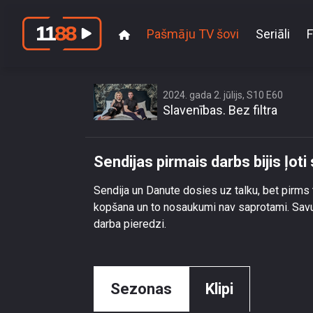
Pašmāju TV šovi
Seriāli
F
Sendijas
2024. gada 2. jūlijs, S10 E60
Slavenības. Bez filtra
Sendijas pirmais darbs bijis ļot
Sendija un Danute dosies uz talku, bet pirms 
kopšana un to nosaukumi nav saprotami. Savuk
darba pieredzi.
Sezonas
Klipi