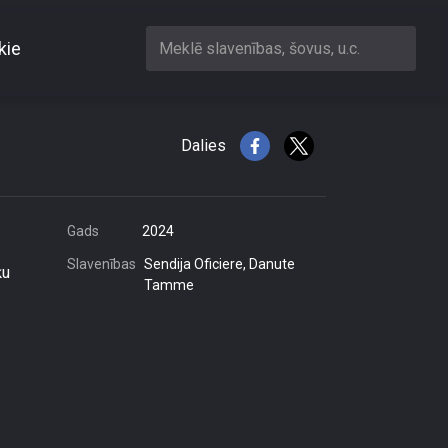
kie
Meklē slavenības, šovus, u.c.
dzīvot?\"
Dalies
Gads
2024
Slavenības
Sendija Oficiere, Danute
ķu
Tamme