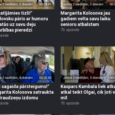
s 2 nedēļām, 3 dienām
00:04:41
pirms 2 nedēļām, 3 dienām
00:
atījāmies tizli!"
Margarita Kolosova jau
ovsku pāris ar humoru
gadiem velta savu laiku
atās uz savu deju
senioru atbalstam
rbības pieredzi
70. epizode
pizode
s 2 nedēļām, 5 dienām
00:03:00
pirms 2 nedēļām, 5 dienām
00:
i sagaida pārsteigums!"
Kaspars Kambala liek atk
arita Kolosova satraukta
atkal teikt Olgai, cik ļoti 
draudzeņu izdomu
mīl
pizode
70. epizode