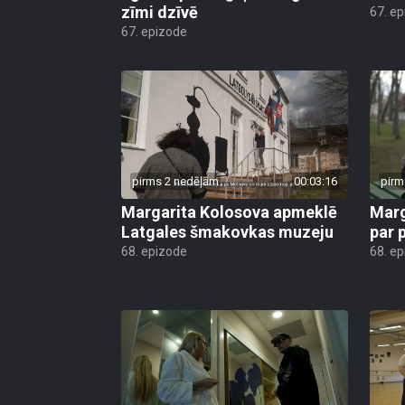
zīmi dzīvē
67. e
67. epizode
pirms 2 nedēļām
00:03:16
pirm
Margarita Kolosova apmeklē
Marg
Latgales šmakovkas muzeju
par 
68. epizode
68. e