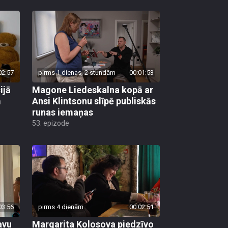
02:57
pirms 1 dienas, 2 stundām
00:01:53
ijā
Magone Liedeskalna kopā ar
m
Ansi Klintsonu slīpē publiskās
runas iemaņas
53. epizode
03:56
pirms 4 dienām
00:02:51
avu
Margarita Kolosova piedzīvo