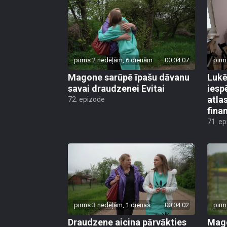
pirms 2 nedēļām, 6 dienām
00:04:07
pirm
Magone sarūpē īpašu dāvanu
Lukē
savai draudzenei Evitai
iesp
atla
72. epizode
fina
71. e
pirms 3 nedēļām, 1 dienas
00:04:02
pirm
Draudzene aicina pārvākties
Mago