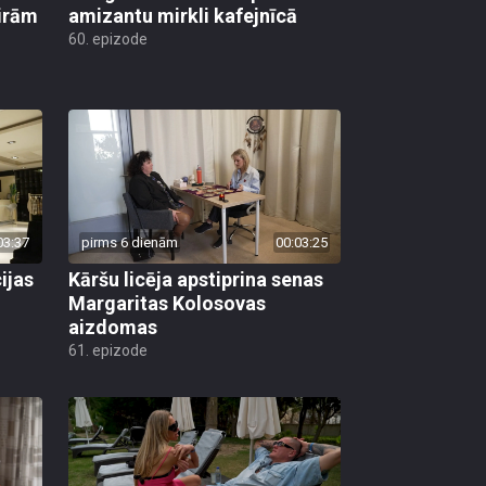
ģirām
amizantu mirkli kafejnīcā
60. epizode
03:37
pirms 6 dienām
00:03:25
ijas
Kāršu licēja apstiprina senas
Margaritas Kolosovas
aizdomas
61. epizode