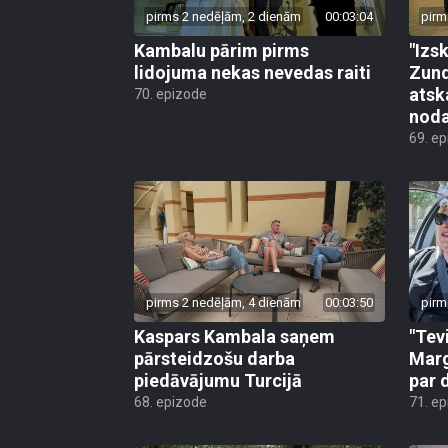
pirms 2 nedēļām, 2 dienām
00:03:04
pirm
Kambalu pārim pirms
"Izsk
lidojuma nekas nevedas raiti
Zund
atsk
70. epizode
noda
69. e
pirms 2 nedēļām, 4 dienām
00:03:50
pirm
Kaspars Kambala saņem
"Tev
pārsteidzošu darba
Marg
piedāvājumu Turcijā
par 
68. epizode
71. e