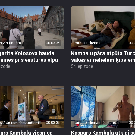
s 2 stundām
00:03:39
pirms 1 dienas
00:
arita Kolosova bauda
Kambalu pāra atpūta Turc
aines pils vēstures elpu
sākas ar nelielām ķibelē
pizode
54. epizode
s 2 dienām, 2 stundām
00:03:35
pirms 3 dienām, 2 stundām
00:
ars Kambala viesnīcā
Kaspars Kambala atklāj s