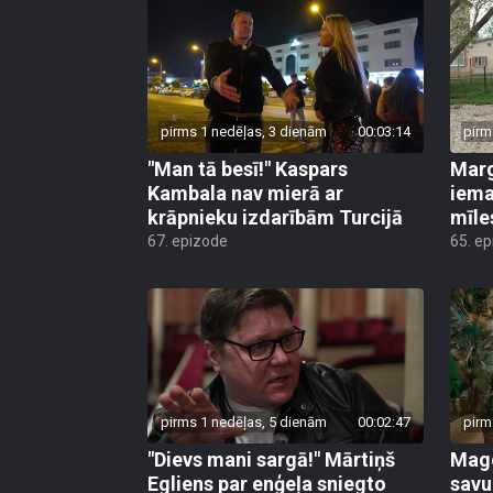
pirms 1 nedēļas, 3 dienām
00:03:14
pirm
"Man tā besī!" Kaspars
Marg
Kambala nav mierā ar
iema
krāpnieku izdarībām Turcijā
mīle
67. epizode
65. e
pirms 1 nedēļas, 5 dienām
00:02:47
pirm
"Dievs mani sargā!" Mārtiņš
Mago
Egliens par enģeļa sniegto
savu