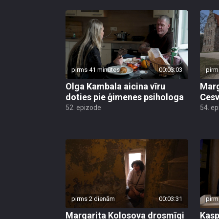
pirms 41 minūtes
00:03:03
pirm
Olga Kambala aicina vīru
Marg
doties pie ģimenes psihologa
Cesv
52. epizode
54. e
pirms 2 dienām
00:03:31
pirm
Margarita Kolosova drosmīgi
Kasp