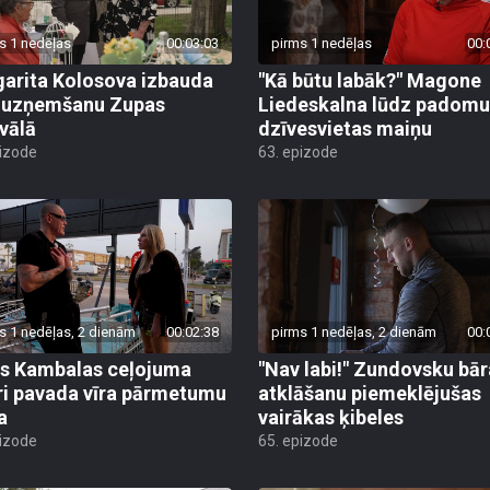
s 1 nedēļas
00:03:03
pirms 1 nedēļas
00:
arita Kolosova izbauda
"Kā būtu labāk?" Magone
u uzņemšanu Zupas
Liedeskalna lūdz padomu
ivālā
dzīvesvietas maiņu
pizode
63. epizode
s 1 nedēļas, 2 dienām
00:02:38
pirms 1 nedēļas, 2 dienām
00:
s Kambalas ceļojuma
"Nav labi!" Zundovsku bār
ri pavada vīra pārmetumu
atklāšanu piemeklējušas
a
vairākas ķibeles
pizode
65. epizode