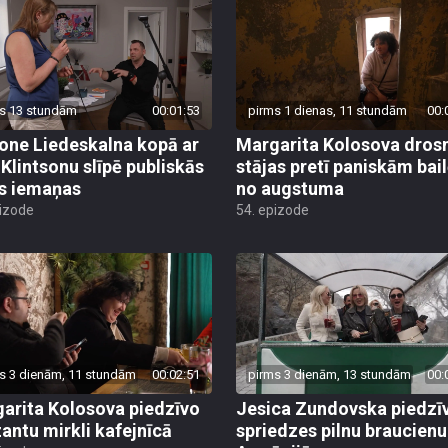
s 13 stundām
00:01:53
pirms 1 dienas, 11 stundām
00:
ne Liedeskalna kopā ar
Margarita Kolosova dros
 Klintsonu slīpē publiskās
stājas pretī paniskām bai
s iemaņas
no augstuma
pizode
54. epizode
s 3 dienām, 11 stundām
00:02:51
pirms 3 dienām, 13 stundām
00:
arita Kolosova piedzīvo
Jesica Zundovska piedzī
antu mirkli kafejnīcā
spriedzes pilnu braucienu