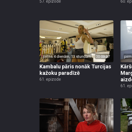
57. epizode
60. e
pirms 4 dienām, 13 stundām
00:03:37
pirm
Kambalu pāris nonāk Turcijas
Kārš
kažoku paradīzē
Marg
aiz
61. epizode
61. e