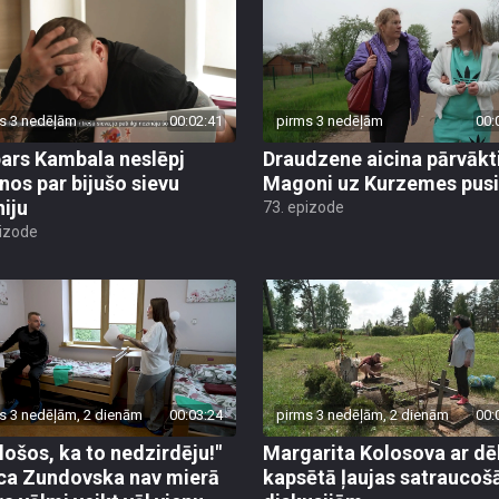
s 3 nedēļām
00:02:41
pirms 3 nedēļām
00:
ars Kambala neslēpj
Draudzene aicina pārvākt
anos par bijušo sievu
Magoni uz Kurzemes pusi
niju
73. epizode
pizode
s 3 nedēļām, 2 dienām
00:03:24
pirms 3 nedēļām, 2 dienām
00:
ēlošos, ka to nedzirdēju!"
Margarita Kolosova ar dē
ca Zundovska nav mierā
kapsētā ļaujas satrauco