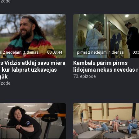
pizode
s 2 nedēļām, 1 dienas
00:03:44
pirms 2 nedēļām, 1 dienas
00:
is Vidzis atklāj savu miera
Kambalu pārim pirms
, kur labprāt uzkavējas
lidojuma nekas nevedas ra
lgāk
70. epizode
pizode