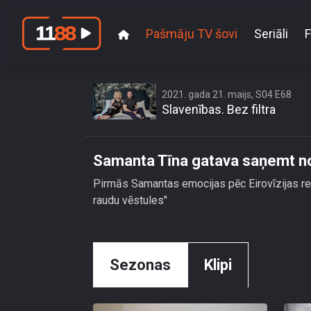
Pašmāju TV šovi
Seriāli
F
Sa
2021. gada 21. maijs, S04 E68
Slavenības. Bez filtra
Samanta Tīna gatava saņemt no
Pirmās Samantas emocijas pēc Eirovīzijas re
raudu vēstules"
Sezonas
Klipi