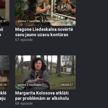
02:47
pirms 1 nedēļas, 5 dienām
00:02:28
ņš
Magone Liedeskalna novērtē
o
savu jauno uzacu kontūras
67. epizode
03:16
pirms 2 nedēļām
00:04:37
klē
Margarita Kolosova atklāti
eju
par problēmām ar alkoholu
68. epizode