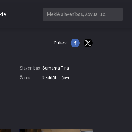
kie
Meklē slavenības, šovus, u.c.
les
Dalies
Slavenības
Samanta Tīna
Žanrs
Realitātes šovi