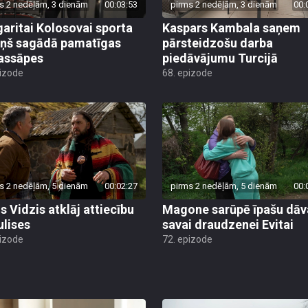
s 2 nedēļām, 3 dienām
00:03:53
pirms 2 nedēļām, 3 dienām
00:
aritai Kolosovai sporta
Kaspars Kambala saņem
iņš sagādā pamatīgas
pārsteidzošu darba
assāpes
piedāvājumu Turcijā
pizode
68. epizode
s 2 nedēļām, 5 dienām
00:02:27
pirms 2 nedēļām, 5 dienām
00:
s Vidzis atklāj attiecību
Magone sarūpē īpašu dā
ulises
savai draudzenei Evitai
pizode
72. epizode