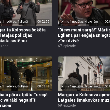
s 1 nedēļas, 4 dienām
00:02:55
pirms 1 nedēļas, 4 dienām
00:
arita Kolosova šokēta
"Dievs mani sargā!" Mārti
ietējās policijas
Egliens par enģeļa sniegt
aksta sistēmu
zīmi dzīvē
pizode
67. epizode
s 1 nedēļas, 6 dienām
00:05:48
pirms 1 nedēļas, 6 dienām
00:
alu pāra atpūtu Turcijā
Margarita Kolosova apme
uc vairāki negaidīti
Latgales šmakovkas muz
rsieni
68. epizode