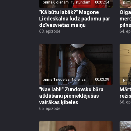
pirms 6 dienām, 13 stundām
00:05:54
pirm
"Kā būtu labāk?" Magone
Olga
Liedeskalna lūdz padomu par
mērs
dzīvesvietas maiņu
pilns
63. epizode
64. e
pirms 1 nedēļas, 1 dienas
00:03:39
pirm
"Nav labi!" Zundovsku bāra
Mārt
atklāšanu piemeklējušas
reži
vairākas ķibeles
66. e
65. epizode