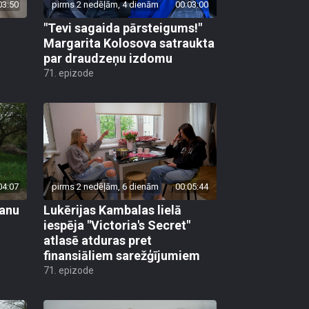
03:50
pirms 2 nedēļām, 4 dienām
00:03:00
"Tevi sagaida pārsteigums!"
Margarita Kolosova satraukta
par draudzeņu izdomu
71. epizode
04:07
pirms 2 nedēļām, 6 dienām
00:05:44
vanu
Lukērijas Kambalas lielā
iespēja "Victoria's Secret"
atlasē atduras pret
finansiāliem sarežģījumiem
71. epizode