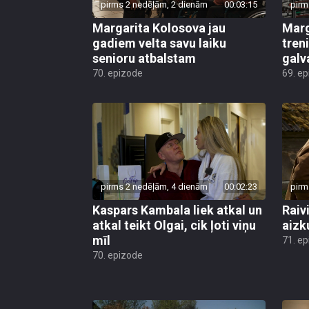
pirms 2 nedēļām, 2 dienām
00:03:15
pirm
Margarita Kolosova jau
Marg
gadiem velta savu laiku
tren
senioru atbalstam
galv
70. epizode
69. e
pirms 2 nedēļām, 4 dienām
00:02:23
pirm
Kaspars Kambala liek atkal un
Raivi
atkal teikt Olgai, cik ļoti viņu
aizk
mīl
71. e
70. epizode