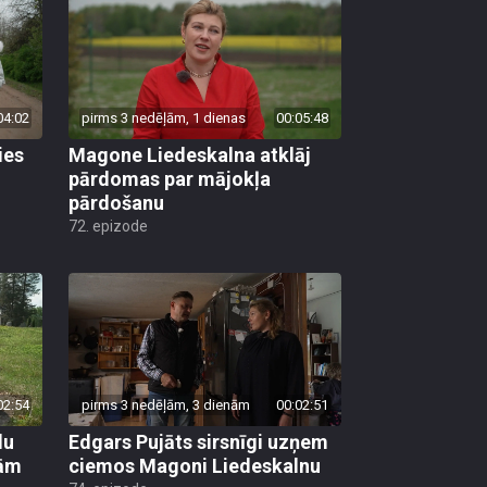
04:02
pirms 3 nedēļām, 1 dienas
00:05:48
ies
Magone Liedeskalna atklāj
pārdomas par mājokļa
pārdošanu
72. epizode
02:54
pirms 3 nedēļām, 3 dienām
00:02:51
lu
Edgars Pujāts sirsnīgi uzņem
šām
ciemos Magoni Liedeskalnu