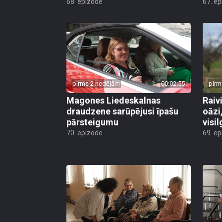
68. epizode
67. e
pirms 2 nedēļām
00:02:55
pirm
Magones Liedeskalnas
Raiv
draudzene sarūpējusi īpašu
oāzi
pārsteigumu
visi
70. epizode
69. e