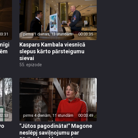
03:31
pirms 1 dienas, 13 stundām
00:03:35
mīgi
Kaspars Kambala viesnīcā
lēm
slepus kārto pārsteigumu
sievai
55. epizode
02:53
pirms 4 dienām, 11 stundām
00:03:49
vo
"Jūtos pagodināta!" Magone
neslēpj saviļņojumu par