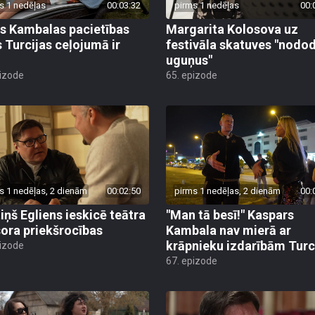
s 1 nedēļas
00:03:32
pirms 1 nedēļas
00:
s Kambalas pacietības
Margarita Kolosova uz
 Turcijas ceļojumā ir
festivāla skatuves "nodo
uguņus"
pizode
65. epizode
s 1 nedēļas, 2 dienām
00:02:50
pirms 1 nedēļas, 2 dienām
00:
iņš Egliens ieskicē teātra
"Man tā besī!" Kaspars
sora priekšrocības
Kambala nav mierā ar
krāpnieku izdarībām Turc
pizode
67. epizode