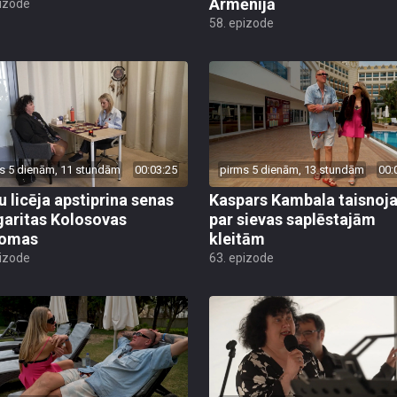
Armēnijā
pizode
58. epizode
s 5 dienām, 11 stundām
00:03:25
pirms 5 dienām, 13 stundām
00:
u licēja apstiprina senas
Kaspars Kambala taisnoj
aritas Kolosovas
par sievas saplēstajām
domas
kleitām
pizode
63. epizode