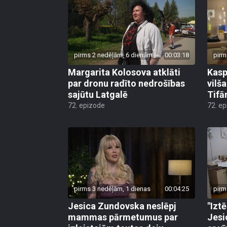
pirms 2 nedēļām, 6 dienām
00:03:18
pirm
Margarita Kolosova atklāti
Kasp
par dronu radīto nedrošības
vilš
sajūtu Latgalē
Tifā
72. epizode
72. e
pirms 3 nedēļām, 1 dienas
00:04:25
pirm
Jesica Zundovska neslēpj
"Izt
mammas pārmetumus par
Jesi