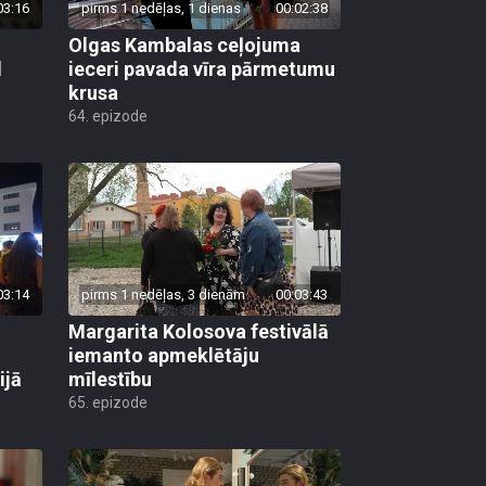
03:16
pirms 1 nedēļas, 1 dienas
00:02:38
Olgas Kambalas ceļojuma
d
ieceri pavada vīra pārmetumu
krusa
64. epizode
03:14
pirms 1 nedēļas, 3 dienām
00:03:43
Margarita Kolosova festivālā
iemanto apmeklētāju
ijā
mīlestību
65. epizode