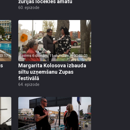
žūrijas locekles amatu
60. epizode
03:17
pirms 6 dienām, 11 stundām
00:03:03
as
Margarita Kolosova izbauda
siltu uzņemšanu Zupas
festivālā
64. epizode