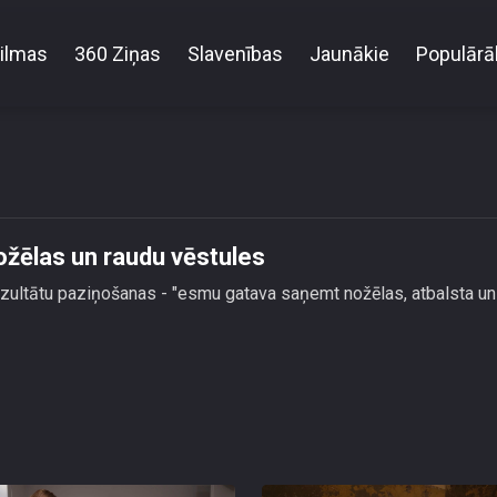
ilmas
360 Ziņas
Slavenības
Jaunākie
Populārā
manta Tīna gatava saņemt nožēlas un raudu vēstu
žēlas un raudu vēstules
zultātu paziņošanas - "esmu gatava saņemt nožēlas, atbalsta un