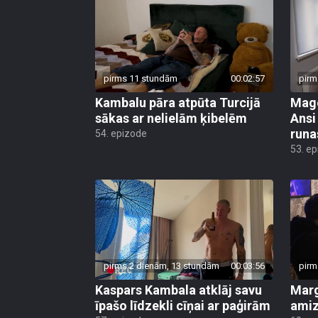
pirms 11 stundām
00:02:57
pirm
Kambalu pāra atpūta Turcijā
Mago
sākas ar nelielām ķibelēm
Ansi
runa
54. epizode
53. e
pirms 2 dienām, 13 stundām
00:03:56
pirm
Kaspars Kambala atklāj savu
Marg
īpašo līdzekli cīņai ar paģirām
amiz