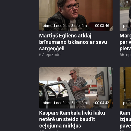
pirms 1 nedēļas, 3 dienām
00:03:46
pirm
Mārtiņš Egliens atklāj
Marg
brīnumaino tikšanos ar savu
par v
sargeņģeli
pier
67. epizode
66. e
pirms 1 nedēļas, 5 dienām
00:04:42
pirm
Kaspars Kambala lieki laiku
Kamb
netērē un steidz baudīt
izja
ceļojuma mirkļus
pavē