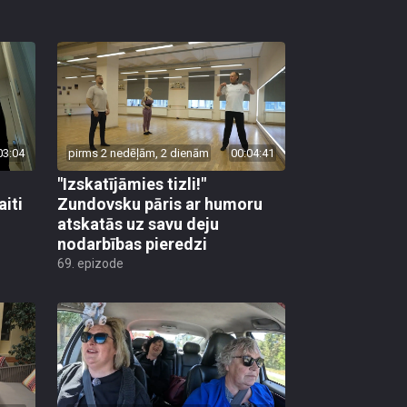
03:04
pirms 2 nedēļām, 2 dienām
00:04:41
"Izskatījāmies tizli!"
iti
Zundovsku pāris ar humoru
atskatās uz savu deju
nodarbības pieredzi
69. epizode