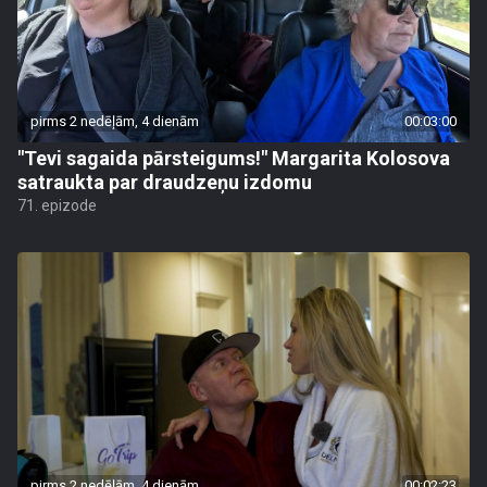
pirms 2 nedēļām, 4 dienām
00:03:00
"Tevi sagaida pārsteigums!" Margarita Kolosova
satraukta par draudzeņu izdomu
71. epizode
pirms 2 nedēļām, 4 dienām
00:02:23