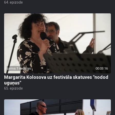
64. epizode
pirms 1 nedēļas
00:03:16
Margarita Kolosova uz festivāla skatuves "nodod
uguņus"
65. epizode