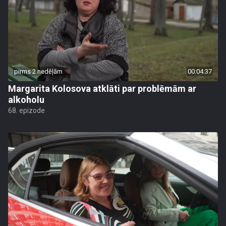
pirms 2 nedēļām
00:04:37
Margarita Kolosova atklāti par problēmām ar
alkoholu
68. epizode