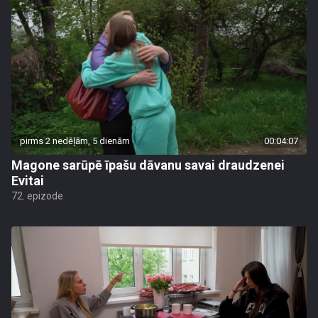
pirms 2 nedēļām, 5 dienām
00:04:07
Magone sarūpē īpašu dāvanu savai draudzenei
Evitai
72. epizode