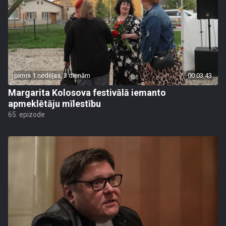
pirms 1 nedēļas, 3 dienām
00:03:43
Margarita Kolosova festivālā iemanto
apmeklētāju mīlestību
65. epizode