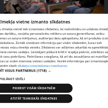
 tīmekļa vietne izmanto sīkdatnes
pirms 2 nedēļām, 6 dienām
00:05:44
Lukērijas Kambalas lielā iespēja "Victoria's
 tīmekļa vietnē tiek izmantotas sīkdatnes, lai nodrošinātu un uzlabotu tīmek
nes darbību., nosūtītu personalizētu reklāmu un satura ģenerēšanai, veiktu
Secret" atlasē atduras pret finansiāliem
āmas un satura mērījumus, auditorijas datu apkopošanu, kā arī produktu izst
sarežģījumiem
zlabošanu. Zemāk sniedzam informāciju par visām sīkdatnēm, kuras tiek
71. epizode
ntotas mūsu tīmekļa vietnēs. Sīkdatnes var atšķirties atkarībā no apmeklētā
rneta vietnes sadaļas. Lietotājam jebkurā brīdī ir iespēja piekrist, atteikties va
īt savu piekrišanu. Piekrišanas sniegšana, kā arī tās atsaukšana vai mainīša
ecas uz visām interneta vietnes sadaļām. Vairāk informācijas par izmantotaj
atnēm skatīt
sīkdatņu izmantošanas noteikumos.
ĪT VISUS PARTNERUS
(1718) →
PIELĀGOT IZVĒLI
PIEKRIST VISĀM SĪKDATNĒM
ATSTĀT TEHNISKĀS SĪKDATNES
pirms 2 nedēļām, 6 dienām
00:03:18