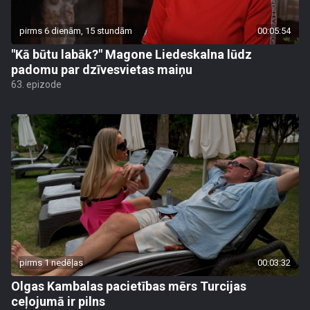
pirms 6 dienām, 15 stundām
00:05:54
"Kā būtu labāk?" Magone Liedeskalna lūdz
padomu par dzīvesvietas maiņu
63. epizode
pirms 1 nedēļas
00:03:32
Olgas Kambalas pacietības mērs Turcijas
ceļojumā ir pilns