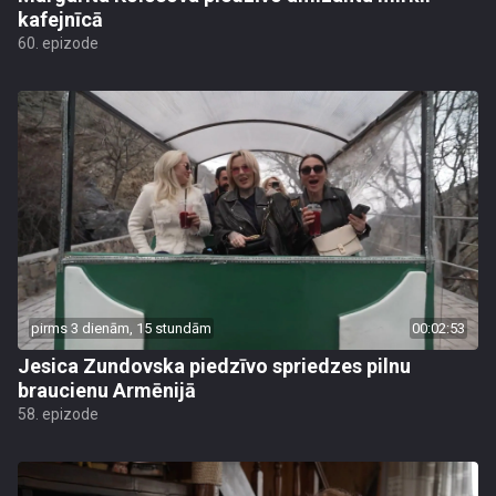
kafejnīcā
60. epizode
pirms 3 dienām, 15 stundām
00:02:53
Jesica Zundovska piedzīvo spriedzes pilnu
braucienu Armēnijā
58. epizode