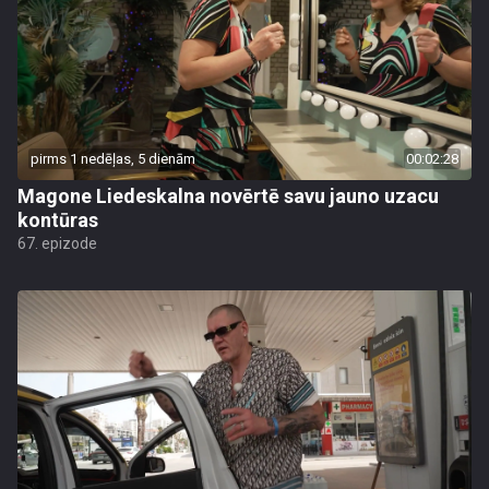
pirms 1 nedēļas, 5 dienām
00:02:28
Magone Liedeskalna novērtē savu jauno uzacu
kontūras
67. epizode