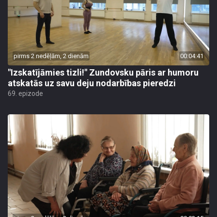
pirms 2 nedēļām, 2 dienām
00:04:41
"Izskatījāmies tizli!" Zundovsku pāris ar humoru
atskatās uz savu deju nodarbības pieredzi
69. epizode