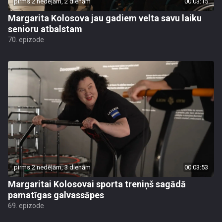
pirms 2 nedēļām, 2 dienām
00:03:15
Margarita Kolosova jau gadiem velta savu laiku
senioru atbalstam
70. epizode
pirms 2 nedēļām, 3 dienām
00:03:53
Margaritai Kolosovai sporta treniņš sagādā
pamatīgas galvassāpes
69. epizode