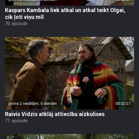
Kaspars Kambala liek atkal un atkal teikt Olgai,
cik ļoti viņu mīl
70. epizode
pirms 2 nedēļām, 5 dienām
00:02:27
Raivis Vidzis atklāj attiecību aizkulises
71. epizode