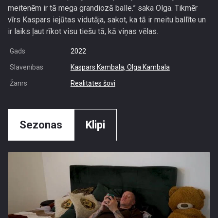
meitenēm ir tā mega grandiozā balle.” saka Olga. Tikmēr
vīrs Kaspars iejūtas vidutāja, sakot, ka tā ir meitu ballīte un
ir laiks ļaut rīkot visu tiešu tā, kā viņas vēlas.
Gads
2022
Slavenības
Kaspars Kambala,
Olga Kambala
Žanrs
Realitātes šovi
Sezonas
Klipi