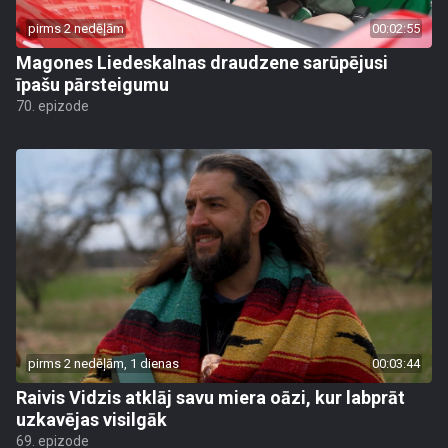
pirms 2 nedēļām
00:02:55
Magones Liedeskalnas draudzene sarūpējusi
īpašu pārsteigumu
70. epizode
pirms 2 nedēļām, 1 dienas
00:03:44
Raivis Vidzis atklāj savu miera oāzi, kur labprāt
uzkavējas visilgāk
69. epizode