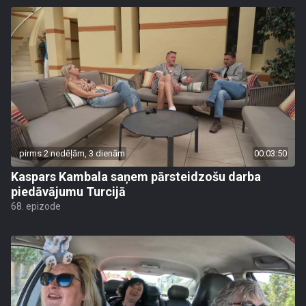
pirms 2 nedēļām, 3 dienām
00:03:50
Kaspars Kambala saņem pārsteidzošu darba
piedāvājumu Turcijā
68. epizode