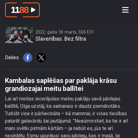
Kambalas saplēšas par paklāja krāsu
grandiozajai meitu ballītei
2022. gada 18. marts, S06 E31
Slavenības. Bez filtra
Dalies
Kambalas saplēšas par paklāja krāsu
grandiozajai meitu ballītei
Lai arī meitas iecerējušas melnu paklāju savā jubilejas
ballītē, Olga uzstāj, ka sarkanais ir daudz piemērotāks.
Turklāt viņa ir pārliecināta – kā mammai, ir visas tiesības
paturēt galavārdu šai jautājumā: “Neaizmirstiet, ka tie ir arī
mani svētki pirmām kārtām – ja nebūt es, jūs te arī
nesēdētu. Esmu upurējusi savu jubileju, kas ir maijā, lai