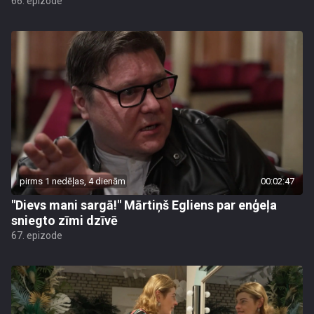
66. epizode
pirms 1 nedēļas, 4 dienām
00:02:47
"Dievs mani sargā!" Mārtiņš Egliens par enģeļa
sniegto zīmi dzīvē
67. epizode