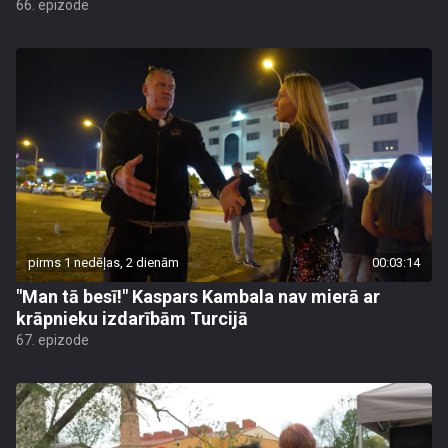
66. epizode
pirms 1 nedēļas, 2 dienām
00:03:14
"Man tā besī!" Kaspars Kambala nav mierā ar
krāpnieku izdarībām Turcijā
67. epizode