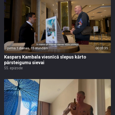
pirms 1 dienas, 15 stundām
00:03:35
Kaspars Kambala viesnīcā slepus kārto
pārsteigumu sievai
55. epizode