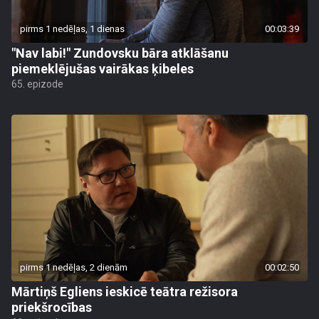
pirms 1 nedēļas, 1 dienas
00:03:39
"Nav labi!" Zundovsku bāra atklāšanu
piemeklējušas vairākas ķibeles
65. epizode
pirms 1 nedēļas, 2 dienām
00:02:50
Mārtiņš Egliens ieskicē teātra režisora
priekšrocības