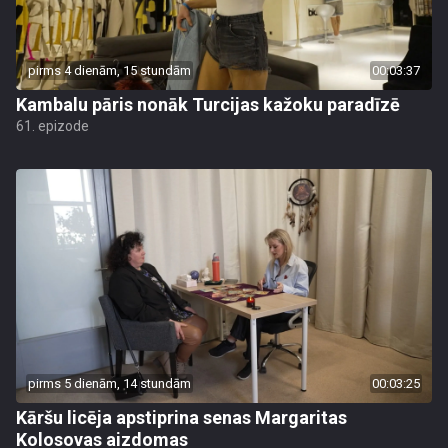
pirms 4 dienām, 15 stundām
00:03:37
Kambalu pāris nonāk Turcijas kažoku paradīzē
61. epizode
pirms 5 dienām, 14 stundām
00:03:25
Kāršu licēja apstiprina senas Margaritas
Kolosovas aizdomas