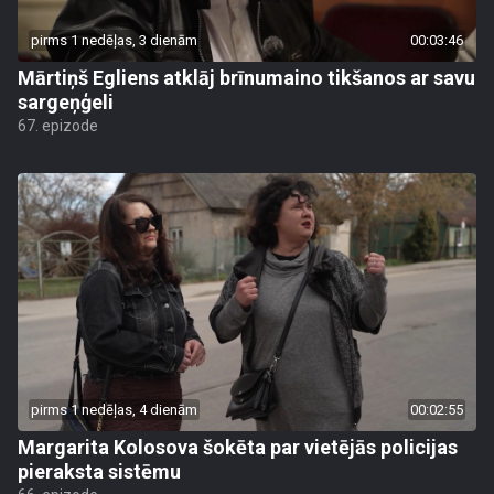
pirms 1 nedēļas, 3 dienām
00:03:46
Mārtiņš Egliens atklāj brīnumaino tikšanos ar savu
sargeņģeli
67. epizode
pirms 1 nedēļas, 4 dienām
00:02:55
Margarita Kolosova šokēta par vietējās policijas
pieraksta sistēmu