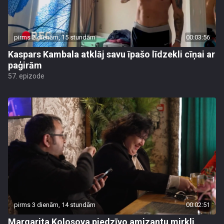
pirms 2 dienām, 15 stundām
00:03:56
Kaspars Kambala atklāj savu īpašo līdzekli cīņai ar
paģirām
57. epizode
pirms 3 dienām, 14 stundām
00:02:51
Margarita Kolosova piedzīvo amizantu mirkli