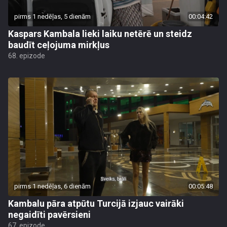
pirms 1 nedēļas, 5 dienām
00:04:42
Kaspars Kambala lieki laiku netērē un steidz
baudīt ceļojuma mirkļus
68. epizode
pirms 1 nedēļas, 6 dienām
00:05:48
Kambalu pāra atpūtu Turcijā izjauc vairāki
negaidīti pavērsieni
67. epizode