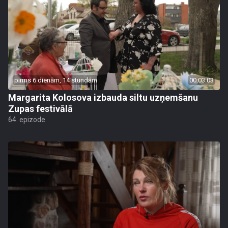
pirms 6 dienām, 14 stundām
00:03:03
Margarita Kolosova izbauda siltu uzņemšanu
Zupas festivālā
64. epizode