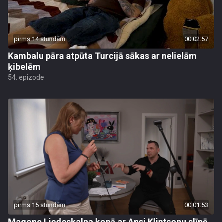
pirms 14 stundām
00:02:57
Kambalu pāra atpūta Turcijā sākas ar nelielām
ķibelēm
54. epizode
pirms 15 stundām
00:01:53
Magone Liedeskalna kopā ar Ansi Klintsonu slīpē