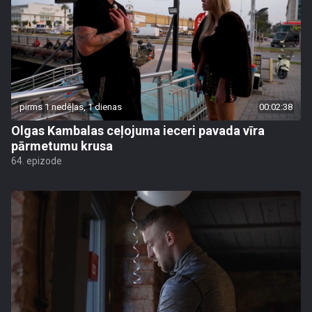
pirms 1 nedēļas, 1 dienas
00:02:38
Olgas Kambalas ceļojuma ieceri pavada vīra
pārmetumu krusa
64. epizode