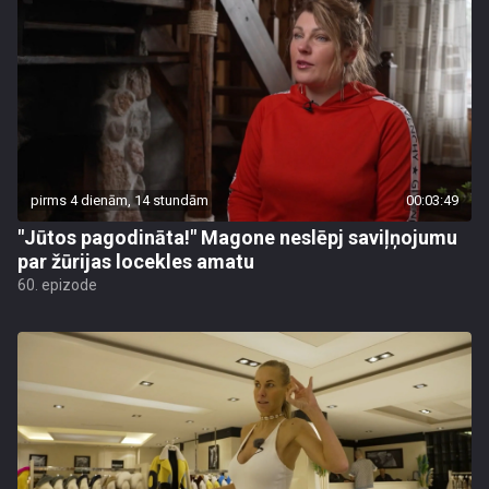
pirms 4 dienām, 14 stundām
00:03:49
"Jūtos pagodināta!" Magone neslēpj saviļņojumu
par žūrijas locekles amatu
60. epizode