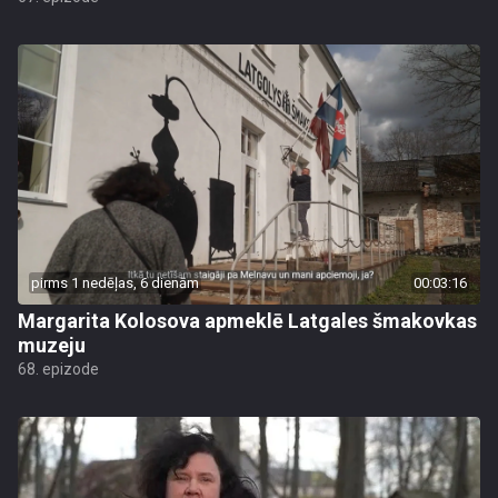
pirms 1 nedēļas, 6 dienām
00:03:16
Margarita Kolosova apmeklē Latgales šmakovkas
muzeju
68. epizode