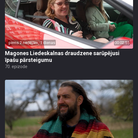
pirms 2 nedēļām, 1 dienas
00:02:55
Magones Liedeskalnas draudzene sarūpējusi
īpašu pārsteigumu
70. epizode