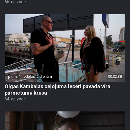
65. epizode
pirms 1 nedēļas, 2 dienām
00:02:38
Olgas Kambalas ceļojuma ieceri pavada vīra
pārmetumu krusa
64. epizode