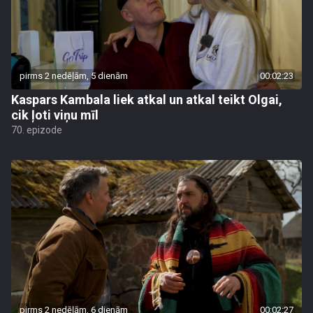
pirms 2 nedēļām, 5 dienām
00:02:23
Kaspars Kambala liek atkal un atkal teikt Olgai,
cik ļoti viņu mīl
70. epizode
pirms 2 nedēļām, 6 dienām
00:02:27