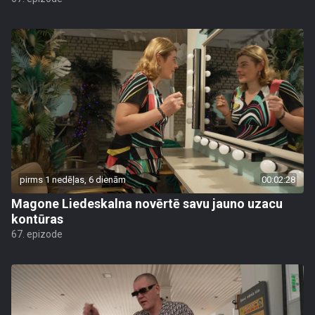
pirms 1 nedēļas, 6 dienām
00:02:28
Magone Liedeskalna novērtē savu jauno uzacu
kontūras
67. epizode