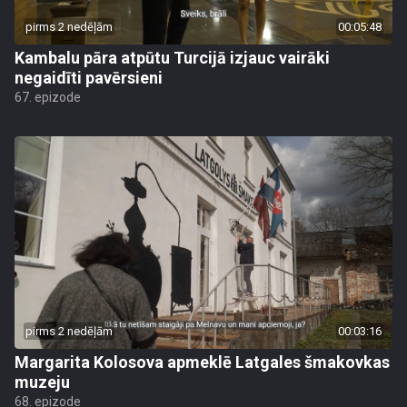
pirms 2 nedēļām
00:05:48
Kambalu pāra atpūtu Turcijā izjauc vairāki
negaidīti pavērsieni
67. epizode
pirms 2 nedēļām
00:03:16
Margarita Kolosova apmeklē Latgales šmakovkas
muzeju
68. epizode