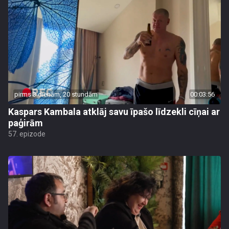
pirms 3 dienām, 20 stundām
00:03:56
Kaspars Kambala atklāj savu īpašo līdzekli cīņai ar
paģirām
57. epizode