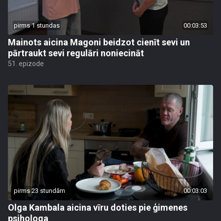
pirms 1 stundas
00:03:53
Mainots aicina Magoni beidzot cienīt sevi un
pārtraukt sevi regulāri noniecināt
51. epizode
pirms 23 stundām
00:03:03
Olga Kambala aicina vīru doties pie ģimenes
psihologa