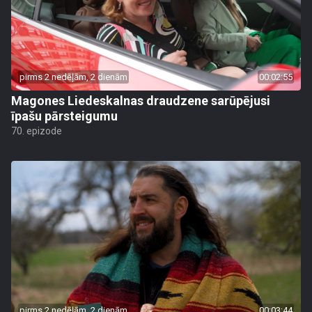
pirms 2 nedēļām, 2 dienām
00:02:55
Magones Liedeskalnas draudzene sarūpējusi
īpašu pārsteigumu
70. epizode
pirms 2 nedēļām, 2 dienām
00:03:44