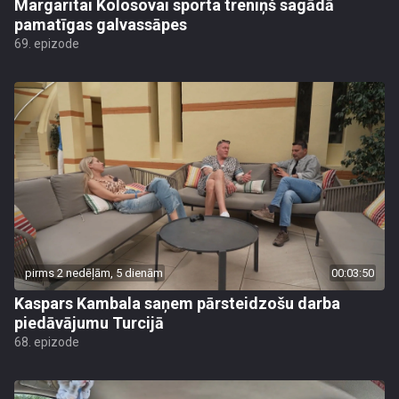
Margaritai Kolosovai sporta treniņš sagādā
pamatīgas galvassāpes
69. epizode
pirms 2 nedēļām, 5 dienām
00:03:50
Kaspars Kambala saņem pārsteidzošu darba
piedāvājumu Turcijā
68. epizode