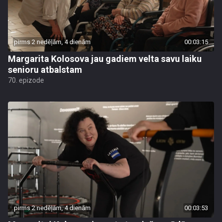
pirms 2 nedēļām, 4 dienām
00:03:15
Margarita Kolosova jau gadiem velta savu laiku
senioru atbalstam
70. epizode
pirms 2 nedēļām, 4 dienām
00:03:53