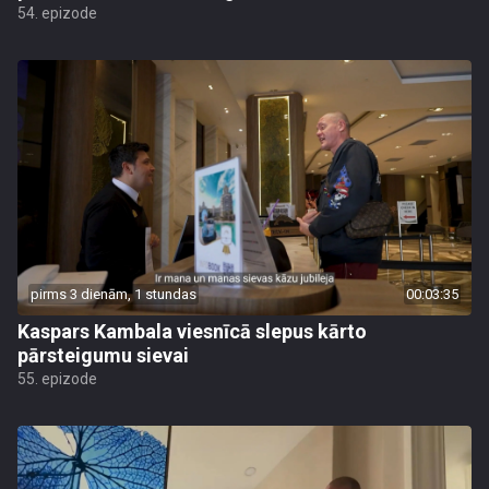
54. epizode
pirms 3 dienām, 1 stundas
00:03:35
Kaspars Kambala viesnīcā slepus kārto
pārsteigumu sievai
55. epizode