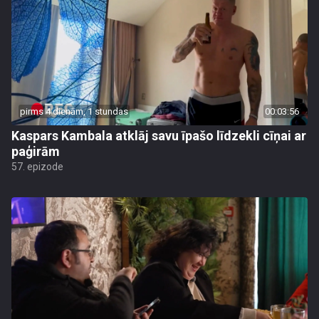
pirms 4 dienām, 1 stundas
00:03:56
Kaspars Kambala atklāj savu īpašo līdzekli cīņai ar
paģirām
57. epizode