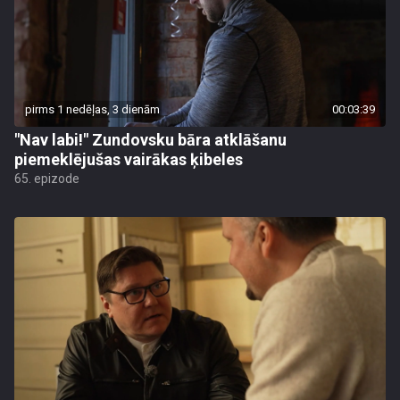
pirms 1 nedēļas, 3 dienām
00:03:39
"Nav labi!" Zundovsku bāra atklāšanu
piemeklējušas vairākas ķibeles
65. epizode