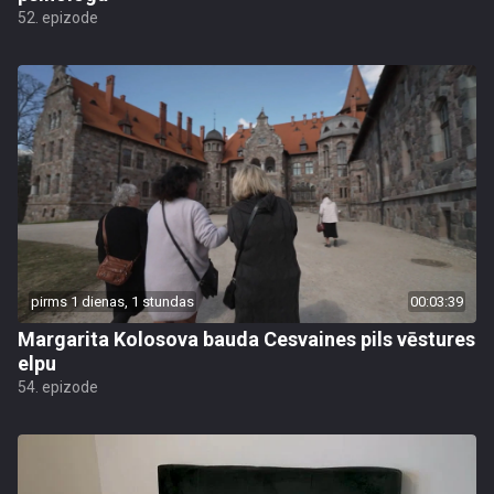
52. epizode
pirms 1 dienas, 1 stundas
00:03:39
Margarita Kolosova bauda Cesvaines pils vēstures
elpu
54. epizode