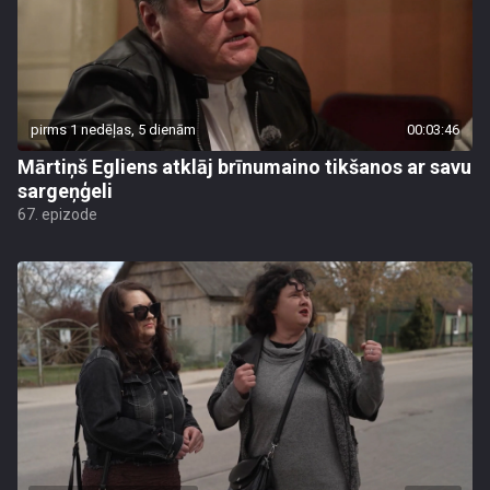
pirms 1 nedēļas, 5 dienām
00:03:46
Mārtiņš Egliens atklāj brīnumaino tikšanos ar savu
sargeņģeli
67. epizode