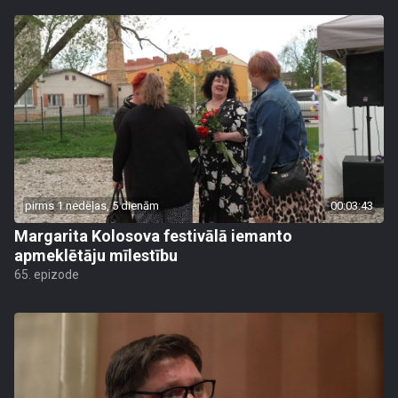
pirms 1 nedēļas, 5 dienām
00:03:43
Margarita Kolosova festivālā iemanto
apmeklētāju mīlestību
65. epizode