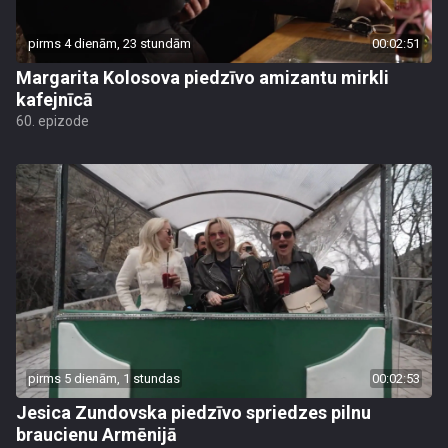
pirms 4 dienām, 23 stundām
00:02:51
Margarita Kolosova piedzīvo amizantu mirkli
kafejnīcā
60. epizode
pirms 5 dienām, 1 stundas
00:02:53
Jesica Zundovska piedzīvo spriedzes pilnu
braucienu Armēnijā