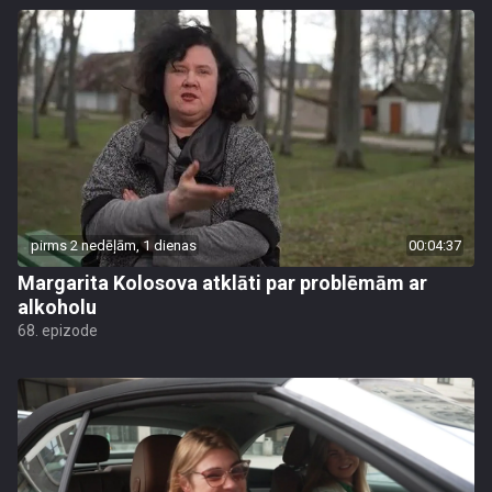
pirms 2 nedēļām, 1 dienas
00:04:37
Margarita Kolosova atklāti par problēmām ar
alkoholu
68. epizode