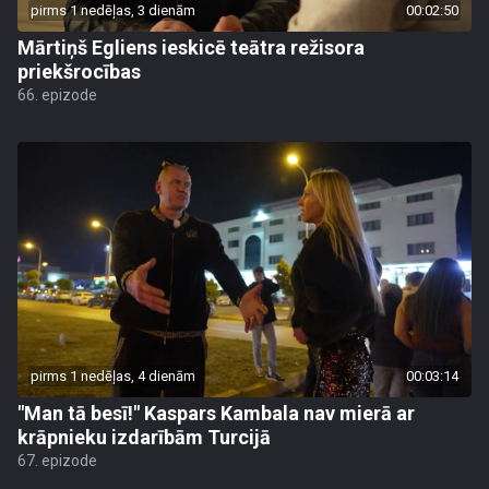
pirms 1 nedēļas, 3 dienām
00:02:50
Mārtiņš Egliens ieskicē teātra režisora
priekšrocības
66. epizode
pirms 1 nedēļas, 4 dienām
00:03:14
"Man tā besī!" Kaspars Kambala nav mierā ar
krāpnieku izdarībām Turcijā
67. epizode