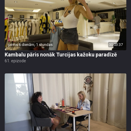
pirms 6 dienām, 1 stundas
00:03:37
Kambalu pāris nonāk Turcijas kažoku paradīzē
61. epizode