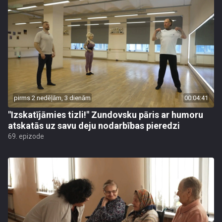
pirms 2 nedēļām, 3 dienām
00:04:41
"Izskatījāmies tizli!" Zundovsku pāris ar humoru
atskatās uz savu deju nodarbības pieredzi
69. epizode