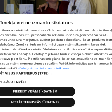
pirms 2 nedēļām, 6 dienām
00:02:23
 tīmekļa vietne izmanto sīkdatnes
Kaspars Kambala liek atkal un atkal teikt Olgai,
 tīmekļa vietnē tiek izmantotas sīkdatnes, lai nodrošinātu un uzlabotu tīmek
cik ļoti viņu mīl
nes darbību., nosūtītu personalizētu reklāmu un satura ģenerēšanai, veiktu
āmas un satura mērījumus, auditorijas datu apkopošanu, kā arī produktu izst
70. epizode
zlabošanu. Zemāk sniedzam informāciju par visām sīkdatnēm, kuras tiek
ntotas mūsu tīmekļa vietnēs. Sīkdatnes var atšķirties atkarībā no apmeklētā
rneta vietnes sadaļas. Lietotājam jebkurā brīdī ir iespēja piekrist, atteikties va
īt savu piekrišanu. Piekrišanas sniegšana, kā arī tās atsaukšana vai mainīša
ecas uz visām interneta vietnes sadaļām. Vairāk informācijas par izmantotaj
atnēm skatīt
sīkdatņu izmantošanas noteikumos.
ĪT VISUS PARTNERUS
(1718) →
PIELĀGOT IZVĒLI
PIEKRIST VISĀM SĪKDATNĒM
ATSTĀT TEHNISKĀS SĪKDATNES
pirms 2 nedēļām, 6 dienām
00:02:27