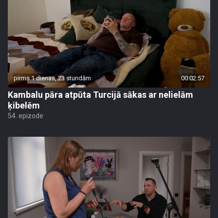
pirms 1 dienas, 23 stundām
00:02:57
Kambalu pāra atpūta Turcijā sākas ar nelielām
ķibelēm
54. epizode