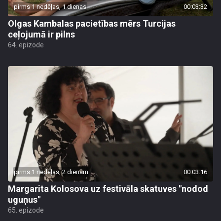
pirms 1 nedēļas, 1 dienas
00:03:32
Olgas Kambalas pacietības mērs Turcijas
ceļojumā ir pilns
64. epizode
pirms 1 nedēļas, 2 dienām
00:03:16
Margarita Kolosova uz festivāla skatuves "nodod
uguņus"
65. epizode