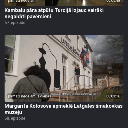
pirms 2 nedēļām
00:05:48
Kambalu pāra atpūtu Turcijā izjauc vairāki
negaidīti pavērsieni
67. epizode
pirms 2 nedēļām, 1 dienas
00:03:16
Margarita Kolosova apmeklē Latgales šmakovkas
muzeju
68. epizode