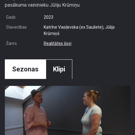
pasākuma vaininieku Jūliju Krūmiņu.
Gads
2023
Slavenības
Katrīne Vasiļevska (ex Sauliete), Jūlijs
Krūmiņš
Žanrs
Realitātes šovi
Sezonas
Klipi