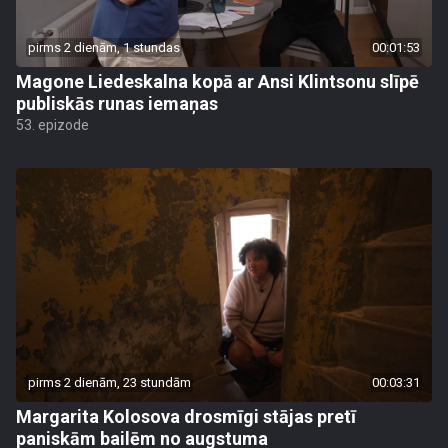
pirms 2 dienām, 1 stundas
00:01:53
Magone Liedeskalna kopā ar Ansi Klintsonu slīpē
publiskās runas iemaņas
53. epizode
pirms 2 dienām, 23 stundām
00:03:31
Margarita Kolosova drosmīgi stājas pretī
paniskām bailēm no augstuma