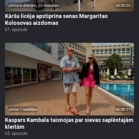
pirms 6 dienām, 23 stundām
00:03:25
Kāršu licēja apstiprina senas Margaritas
Kolosovas aizdomas
61. epizode
pirms 1 nedēļas
00:03:17
Kaspars Kambala taisnojas par sievas saplēstajām
kleitām
63. epizode