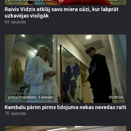
Raivis Vidzis atklāj savu miera oāzi, kur labprāt
uzkavējas visilgāk
69. epizode
pirms 2 nedēļām, 3 dienām
00:03:04
Kambalu pārim pirms lidojuma nekas nevedas raiti
70. epizode