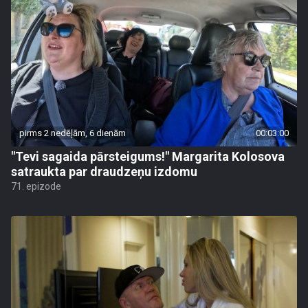
pirms 2 nedēļām, 6 dienām
00:03:00
"Tevi sagaida pārsteigums!" Margarita Kolosova
satraukta par draudzeņu izdomu
71. epizode