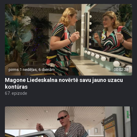
pirms 1 nedēļas, 6 dienām
00:02:28
Magone Liedeskalna novērtē savu jauno uzacu
kontūras
67. epizode