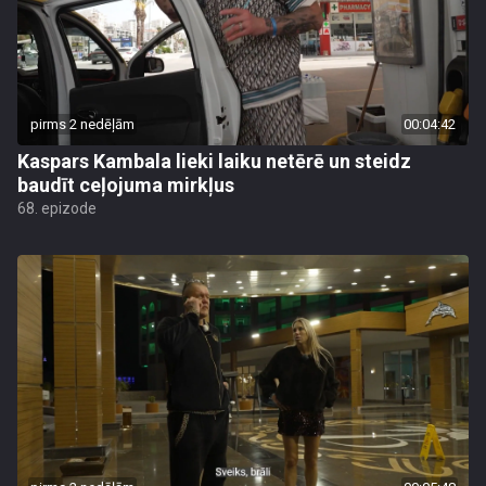
pirms 2 nedēļām
00:04:42
Kaspars Kambala lieki laiku netērē un steidz
baudīt ceļojuma mirkļus
68. epizode