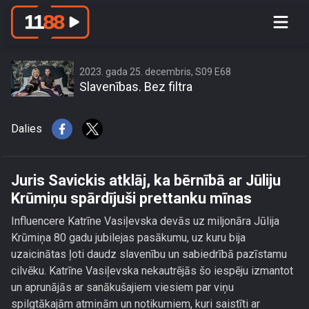
Juris Savickis atklāj, ka bērnībā ar
Jūliju Krūmiņu spārdījuši prettanku
mīnas
2023. gada 25. decembris, S09 E68
Slavenības. Bez filtra
Dalies
Juris Savickis atklāj, ka bērnībā ar Jūliju
Krūmiņu spārdījuši prettanku mīnas
Influencere Katrīne Vasiļevska devās uz miljonāra Jūlija
Krūmiņa 80 gadu jubilejas pasākumu, uz kuru bija
uzaicinātas ļoti daudz slavenību un sabiedrībā pazīstamu
cilvēku. Katrīne Vasiļevska nekautrējās šo iespēju izmantot
un aprunājās ar sanākušajiem viesiem par viņu
spilgtākajām atmiņām un notikumiem, kuri saistīti ar