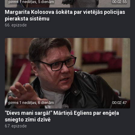
pirms 1 nedēļas, 5 dienām
00:02:55
Margarita Kolosova šokēta par vietējās policijas
pieraksta sistēmu
66. epizode
pirms 1 nedēļas, 6 dienām
00:02:47
"Dievs mani sargā!" Mārtiņš Egliens par enģeļa
sniegto zīmi dzīvē
67. epizode