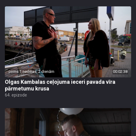
pirms 1 nedēļas, 2 dienām
00:02:38
Olgas Kambalas ceļojuma ieceri pavada vīra
pārmetumu krusa
64. epizode