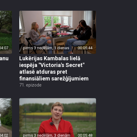
04:07
pirms 3 nedēļām, 1 dienas
00:05:44
vanu
Lukērijas Kambalas lielā
iespēja "Victoria's Secret"
atlasē atduras pret
finansiāliem sarežģījumiem
71. epizode
04:02
pirms 3 nedēļām, 3 dienām
00:05:48