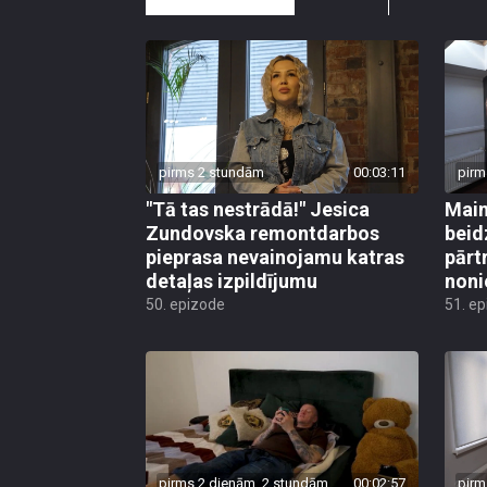
pirms 2 stundām
00:03:11
pirm
"Tā tas nestrādā!" Jesica
Main
Zundovska remontdarbos
beid
pieprasa nevainojamu katras
pārt
detaļas izpildījumu
noni
50. epizode
51. e
pirms 2 dienām, 2 stundām
00:02:57
pirm