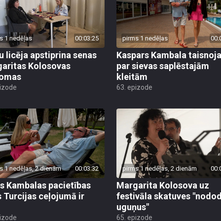
s 1 nedēļas
00:03:25
pirms 1 nedēļas
00:
u licēja apstiprina senas
Kaspars Kambala taisnoj
aritas Kolosovas
par sievas saplēstajām
domas
kleitām
pizode
63. epizode
s 1 nedēļas, 2 dienām
00:03:32
pirms 1 nedēļas, 2 dienām
00:
s Kambalas pacietības
Margarita Kolosova uz
 Turcijas ceļojumā ir
festivāla skatuves "nodo
uguņus"
pizode
65. epizode