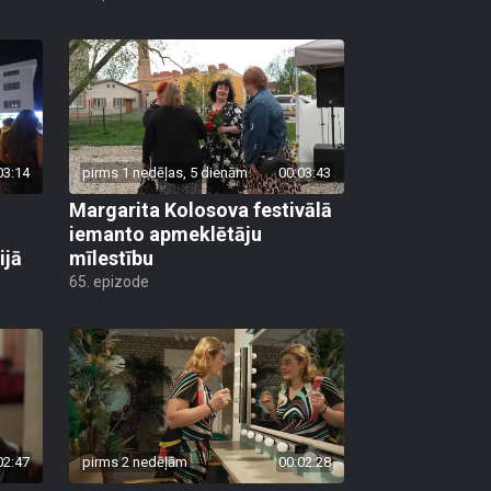
03:14
pirms 1 nedēļas, 5 dienām
00:03:43
Margarita Kolosova festivālā
iemanto apmeklētāju
ijā
mīlestību
65. epizode
02:47
pirms 2 nedēļām
00:02:28