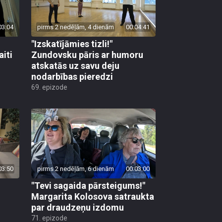
03:04
pirms 2 nedēļām, 4 dienām
00:04:41
"Izskatījāmies tizli!"
iti
Zundovsku pāris ar humoru
atskatās uz savu deju
nodarbības pieredzi
69. epizode
03:50
pirms 2 nedēļām, 6 dienām
00:03:00
"Tevi sagaida pārsteigums!"
Margarita Kolosova satraukta
par draudzeņu izdomu
71. epizode