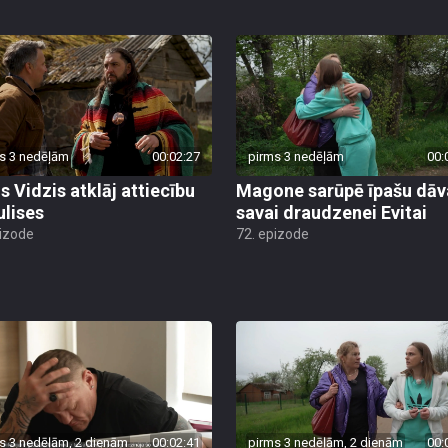
s 3 nedēļām
00:02:27
pirms 3 nedēļām
00:
s Vidzis atklāj attiecību
Magone sarūpē īpašu dā
ulises
savai draudzenei Evitai
pizode
72. epizode
s 3 nedēļām, 2 dienām
00:02:41
pirms 3 nedēļām, 2 dienām
00: