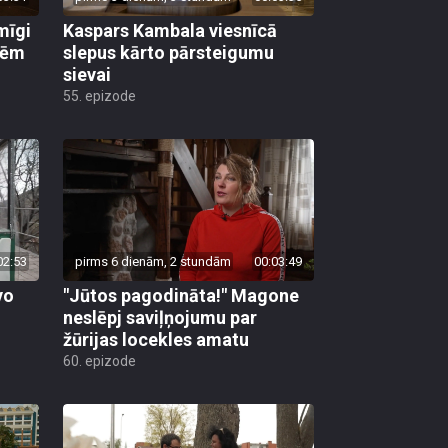
mīgi
Kaspars Kambala viesnīcā
lēm
slepus kārto pārsteigumu
sievai
55. epizode
02:53
pirms 6 dienām, 2 stundām
00:03:49
vo
"Jūtos pagodināta!" Magone
neslēpj saviļņojumu par
žūrijas locekles amatu
60. epizode