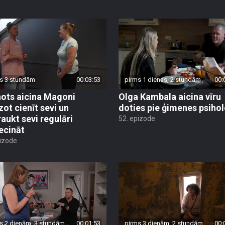
s 3 stundām
00:03:53
pirms 1 dienas, 2 stundām
00:
ots aicina Magoni
Olga Kambala aicina vīru
zot cienīt sevi un
doties pie ģimenes psiho
raukt sevi regulāri
52. epizode
ecināt
pizode
s 2 dienām, 3 stundām
00:01:53
pirms 3 dienām, 2 stundām
00: