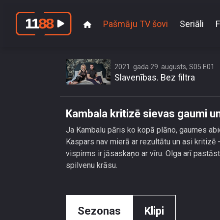
Pašmāju TV šovi
Seriāli
F
Kambala kr
2021. gada 29. augusts, S05 E01
Slavenības. Bez filtra
Kambala kritizē sievas gaumi u
Ja Kambalu pāris ko kopā plāno, gaumes abiem
Kaspars nav mierā ar rezultātu un asi kritizē 
vispirms ir jāsaskaņo ar vīru. Olga arī pastās
spilvenu krāsu.
Sezonas
Klipi