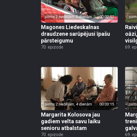
pirms 2 nedēļām, 2 dienām
00:02:55
pirm
Magones Liedeskalnas
Raiv
draudzene sarūpējusi īpašu
oāzi
pārsteigumu
visi
70. epizode
69. e
pirms 2 nedēļām, 4 dienām
00:03:15
pirm
Margarita Kolosova jau
Marg
gadiem velta savu laiku
tren
senioru atbalstam
galv
70. epizode
69. e