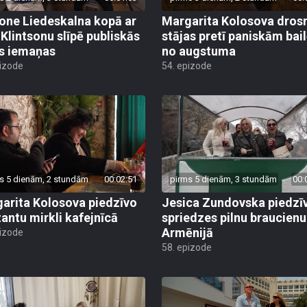
ne Liedeskalna kopā ar
Margarita Kolosova dros
 Klintsonu slīpē publiskās
stājas pretī paniskām bai
s iemaņas
no augstuma
pizode
54. epizode
s 5 dienām, 2 stundām
00:02:51
pirms 5 dienām, 3 stundām
00:
arita Kolosova piedzīvo
Jesica Zundovska piedzī
antu mirkli kafejnīcā
spriedzes pilnu braucienu
Armēnijā
pizode
58. epizode