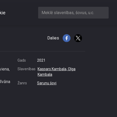
kie
Meklē slavenības, šovus, u.c.
smitajiem\"
Dalies
Gads
2021
viena,
Slavenības
Kaspars Kambala,
Olga
Kambala
dīvāna
Žanrs
Sarunu šovi