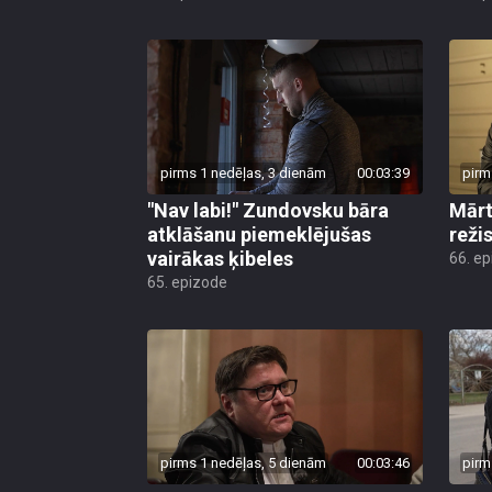
pirms 1 nedēļas, 3 dienām
00:03:39
pirm
"Nav labi!" Zundovsku bāra
Mārt
atklāšanu piemeklējušas
reži
vairākas ķibeles
66. e
65. epizode
pirms 1 nedēļas, 5 dienām
00:03:46
pirm