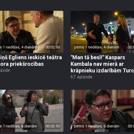
s 1 nedēļas, 4 dienām
00:02:50
pirms 1 nedēļas, 4 dienām
00:
iņš Egliens ieskicē teātra
"Man tā besī!" Kaspars
sora priekšrocības
Kambala nav mierā ar
krāpnieku izdarībām Turc
pizode
67. epizode
s 1 nedēļas, 6 dienām
00:02:55
pirms 1 nedēļas, 6 dienām
00: