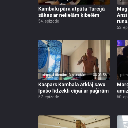
Kambalu pāra atpūta Turcijā
Mago
sākas ar nelielām ķibelēm
Ansi
runa
54. epizode
53. e
pirms 4 dienām, 3 stundām
00:03:56
pirm
Kaspars Kambala atklāj savu
Marg
īpašo līdzekli cīņai ar paģirām
amiz
57. epizode
60. e