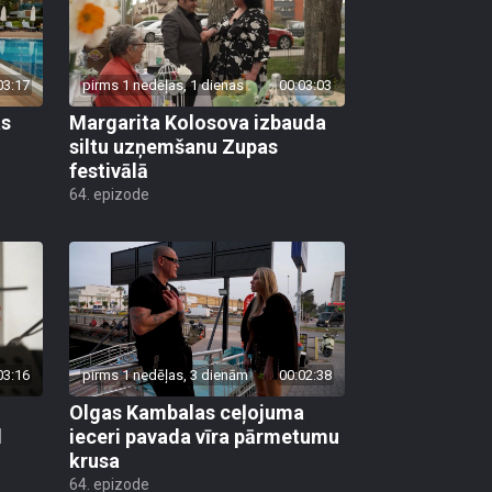
03:17
pirms 1 nedēļas, 1 dienas
00:03:03
as
Margarita Kolosova izbauda
siltu uzņemšanu Zupas
festivālā
64. epizode
03:16
pirms 1 nedēļas, 3 dienām
00:02:38
Olgas Kambalas ceļojuma
d
ieceri pavada vīra pārmetumu
krusa
64. epizode