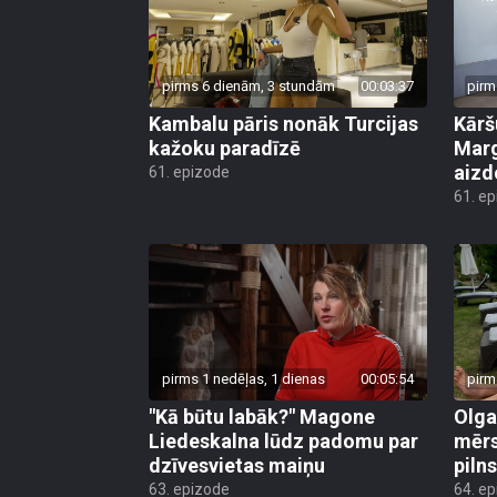
pirms 6 dienām, 3 stundām
00:03:37
pirm
Kambalu pāris nonāk Turcijas
Kārš
kažoku paradīzē
Marg
aiz
61. epizode
61. e
pirms 1 nedēļas, 1 dienas
00:05:54
pirm
"Kā būtu labāk?" Magone
Olga
Liedeskalna lūdz padomu par
mērs
dzīvesvietas maiņu
pilns
63. epizode
64. e