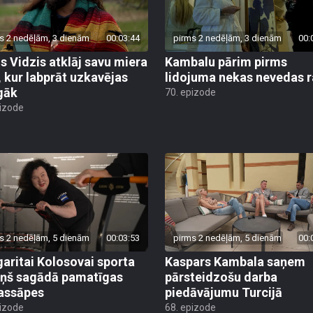
s 2 nedēļām, 3 dienām
00:03:44
pirms 2 nedēļām, 3 dienām
00:
is Vidzis atklāj savu miera
Kambalu pārim pirms
, kur labprāt uzkavējas
lidojuma nekas nevedas ra
lgāk
70. epizode
pizode
s 2 nedēļām, 5 dienām
00:03:53
pirms 2 nedēļām, 5 dienām
00:
aritai Kolosovai sporta
Kaspars Kambala saņem
iņš sagādā pamatīgas
pārsteidzošu darba
assāpes
piedāvājumu Turcijā
pizode
68. epizode