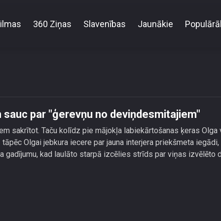
ilmas
360 Ziņas
Slavenības
Jaunākie
Populārā
itizē sievas gaumi un sauc par \"ģerevņu no deviņde
n sauc par "ģerevņu no deviņdesmitajiem"
 sakrītot. Taču kolīdz pie mājokļa labiekārtošanas ķeras Olga 
- tāpēc Olgai jebkura iecere par jauna interjera priekšmeta iegādi,
ta gadījumu, kad laulāto starpā izcēlies strīds par viņas izvēlēto 