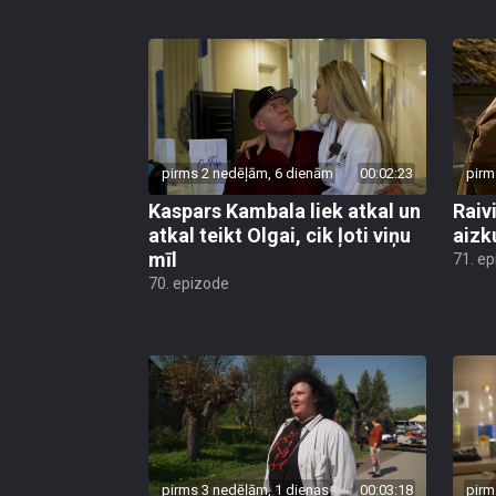
pirms 2 nedēļām, 6 dienām
00:02:23
pirm
Kaspars Kambala liek atkal un
Raivi
atkal teikt Olgai, cik ļoti viņu
aizk
mīl
71. e
70. epizode
pirms 3 nedēļām, 1 dienas
00:03:18
pirm