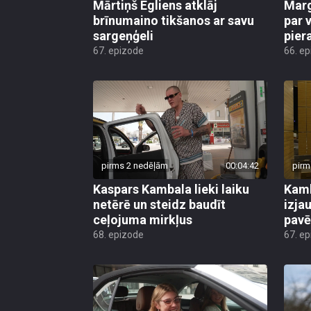
Mārtiņš Egliens atklāj
Marg
brīnumaino tikšanos ar savu
par v
sargeņģeli
pier
67. epizode
66. e
pirms 2 nedēļām
00:04:42
pirm
Kaspars Kambala lieki laiku
Kamb
netērē un steidz baudīt
izja
ceļojuma mirkļus
pavē
68. epizode
67. e