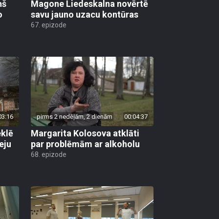
ņš
Magone Liedeskalna novērtē
o
savu jauno uzacu kontūras
67. epizode
03:16
pirms 2 nedēļām, 2 dienām
00:04:37
klē
Margarita Kolosova atklāti
eju
par problēmām ar alkoholu
68. epizode