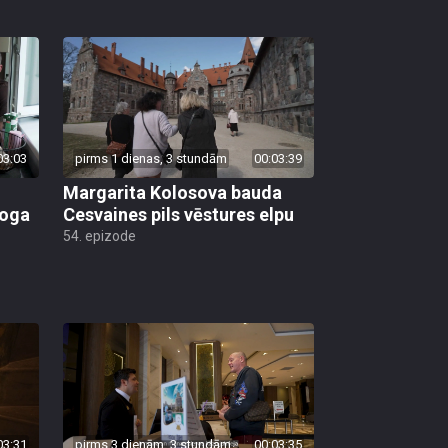
03:03
pirms 1 dienas, 3 stundām
00:03:39
Margarita Kolosova bauda
loga
Cesvaines pils vēstures elpu
54. epizode
03:31
pirms 3 dienām, 3 stundām
00:03:35