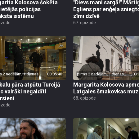
arita Kolosova šokēta
"Dievs mani sargā!" Mārti
ietējās policijas
Egliens par enģeļa sniegt
aksta sistēmu
zīmi dzīvē
pizode
67. epizode
s 2 nedēļām, 1 dienas
00:05:48
pirms 2 nedēļām, 1 dienas
00:
alu pāra atpūtu Turcijā
Margarita Kolosova apme
uc vairāki negaidīti
Latgales šmakovkas muz
rsieni
68. epizode
pizode