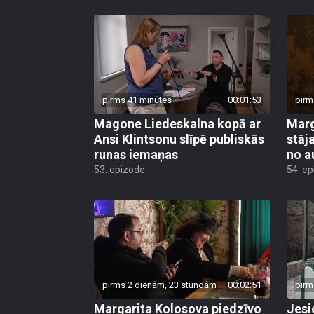
pirms 41 minūtes
00:01:53
pirm
Magone Liedeskalna kopā ar
Marg
Ansi Klintsonu slīpē publiskās
stāj
runas iemaņas
no 
53. epizode
54. e
pirms 2 dienām, 23 stundām
00:02:51
pirm
Margarita Kolosova piedzīvo
Jesi