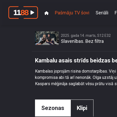
Pašmāju TV šovi
Seriāli
F
Kambalu a
2025. gada 14. marts, S12 E32
Slavenības. Bez filtra
Kambalu asais strīds beidzas 
Kambalas joprojām risina domstarpības. Viņi s
kompromisa abi tā arī nenonāk. Olga uzstāj uz
Kaspars mēģināja saglabāt vēsu prātu visā strī
Sezonas
Klipi