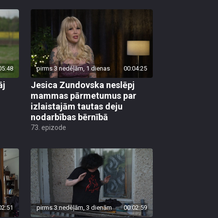
05:48
pirms 3 nedēļām, 1 dienas
00:04:25
āj
Jesica Zundovska neslēpj
mammas pārmetumus par
izlaistajām tautas deju
nodarbības bērnībā
73. epizode
02:51
pirms 3 nedēļām, 3 dienām
00:02:59