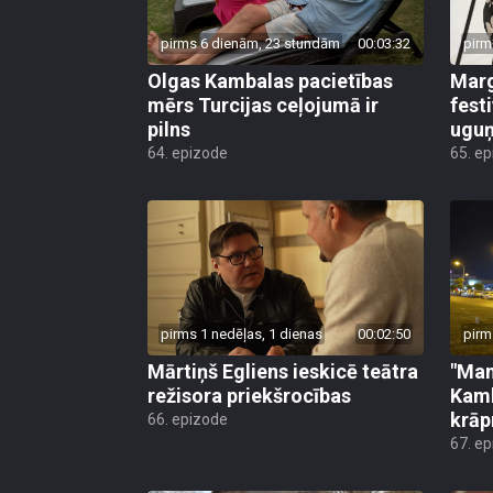
pirms 6 dienām, 23 stundām
00:03:32
pirm
Olgas Kambalas pacietības
Marg
mērs Turcijas ceļojumā ir
fest
pilns
uguņ
64. epizode
65. e
pirms 1 nedēļas, 1 dienas
00:02:50
pirm
Mārtiņš Egliens ieskicē teātra
"Man
režisora priekšrocības
Kamb
krāp
66. epizode
67. e