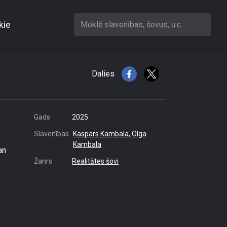
kie
Meklē slavenības, šovus, u.c.
m traukiem
Dalies
Gads
2025
Slavenības
Kaspars Kambala,
Olga
Kambala
an
Žanrs
Realitātes šovi