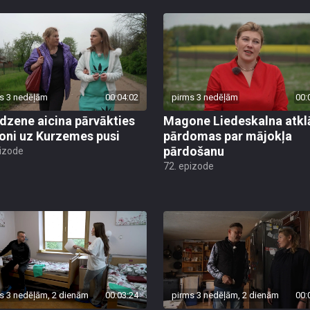
s 3 nedēļām
00:04:02
pirms 3 nedēļām
00:
dzene aicina pārvākties
Magone Liedeskalna atkl
ni uz Kurzemes pusi
pārdomas par mājokļa
pārdošanu
pizode
72. epizode
s 3 nedēļām, 2 dienām
00:03:24
pirms 3 nedēļām, 2 dienām
00: