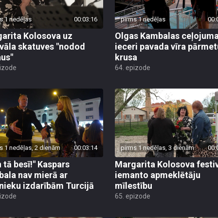
s 1 nedēļas
00:03:16
pirms 1 nedēļas
00:
arita Kolosova uz
Olgas Kambalas ceļojum
ivāla skatuves "nodod
ieceri pavada vīra pārme
us"
krusa
pizode
64. epizode
s 1 nedēļas, 2 dienām
00:03:14
pirms 1 nedēļas, 3 dienām
00:
 tā besī!" Kaspars
Margarita Kolosova festi
ala nav mierā ar
iemanto apmeklētāju
nieku izdarībām Turcijā
mīlestību
pizode
65. epizode