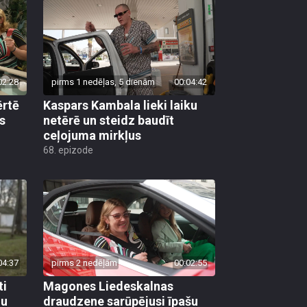
02:28
pirms 1 nedēļas, 5 dienām
00:04:42
ērtē
Kaspars Kambala lieki laiku
s
netērē un steidz baudīt
ceļojuma mirkļus
68. epizode
04:37
pirms 2 nedēļām
00:02:55
ti
Magones Liedeskalnas
lu
draudzene sarūpējusi īpašu