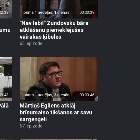
02:38
pirms 1 nedēļas, 1 dienas
00:03:39
a
"Nav labi!" Zundovsku bāra
tumu
atklāšanu piemeklējušas
vairākas ķibeles
65. epizode
03:43
pirms 1 nedēļas, 3 dienām
00:03:46
vālā
Mārtiņš Egliens atklāj
brīnumaino tikšanos ar savu
sargeņģeli
67. epizode