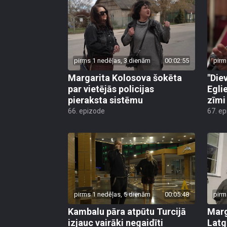
pirms 1 nedēļas, 3 dienām
00:02:55
pirm
Margarita Kolosova šokēta
"Die
par vietējās policijas
Egli
pieraksta sistēmu
zīmi
66. epizode
67. e
pirms 1 nedēļas, 5 dienām
00:05:48
pirm
Kambalu pāra atpūtu Turcijā
Marg
izjauc vairāki negaidīti
Latg