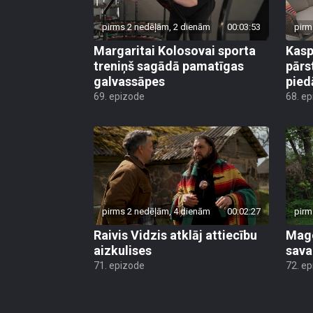
pirms 2 nedēļām, 2 dienām
00:03:53
pirm
Margaritai Kolosovai sporta
Kasp
treniņš sagādā pamatīgas
pārs
galvassāpes
pied
69. epizode
68. e
pirms 2 nedēļām, 4 dienām
00:02:27
pirm
Raivis Vidzis atklāj attiecību
Mago
aizkulises
sava
71. epizode
72. e