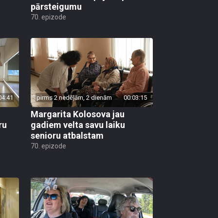
pārsteigumu
70. epizode
04:41
pirms 2 nedēļām, 2 dienām
00:03:15
Margarita Kolosova jau
ru
gadiem velta savu laiku
senioru atbalstam
70. epizode