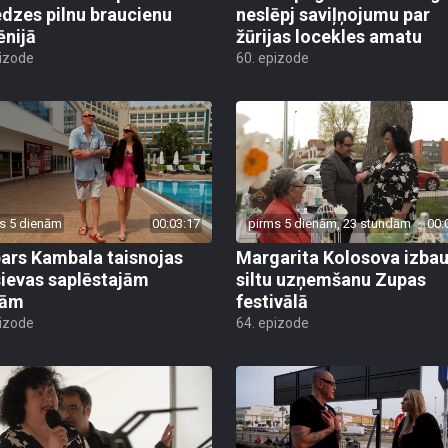
edzes pilnu braucienu
neslēpj saviļņojumu par
nijā
žūrijas locekles amatu
pizode
60. epizode
s 5 dienām
00:03:17
pirms 5 dienām, 23 stundām
00:
ars Kambala taisnojas
Margarita Kolosova izba
sievas saplēstajām
siltu uzņemšanu Zupas
tām
festivālā
pizode
64. epizode