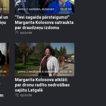
02:23
pirms 2 nedēļām, 4 dienām
00:03:00
al un
"Tevi sagaida pārsteigums!"
viņu
Margarita Kolosova satraukta
par draudzeņu izdomu
71. epizode
05:44
pirms 2 nedēļām, 6 dienām
00:03:18
Margarita Kolosova atklāti
"
par dronu radīto nedrošības
sajūtu Latgalē
em
72. epizode