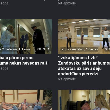
pizode
68. epizode
s 2 nedēļām, 1 dienas
00:03:04
pirms 2 nedēļām, 1 dienas
00:
alu pārim pirms
"Izskatījāmies tizli!"
juma nekas nevedas raiti
Zundovsku pāris ar humo
atskatās uz savu deju
pizode
nodarbības pieredzi
69. epizode