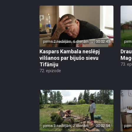
pirms 2 nedēļām, 6 dienām
00:02:41
pirm
Kaspars Kambala neslēpj
Drau
vilšanos par bijušo sievu
Mago
Tifāniju
73. e
72. epizode
pirms 3 nedēļām, 2 dienām
00:02:54
pirm