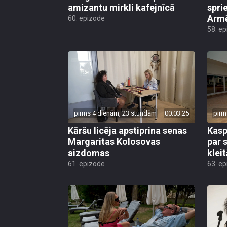
amizantu mirkli kafejnīcā
spri
Armē
60. epizode
58. e
pirms 4 dienām, 23 stundām
00:03:25
pirm
Kāršu licēja apstiprina senas
Kasp
Margaritas Kolosovas
par 
aizdomas
klei
61. epizode
63. e