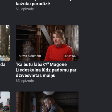
kažoku paradīzē
61. epizode
03:03
pirms 6 dienām
00:05:54
uda
"Kā būtu labāk?" Magone
Liedeskalna lūdz padomu par
dzīvesvietas maiņu
63. epizode