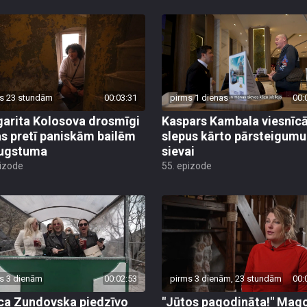
s 23 stundām
00:03:31
pirms 1 dienas
00:
arita Kolosova drosmīgi
Kaspars Kambala viesnīc
as pretī paniskām bailēm
slepus kārto pārsteigumu
augstuma
sievai
pizode
55. epizode
s 3 dienām
00:02:53
pirms 3 dienām, 23 stundām
00:
ca Zundovska piedzīvo
"Jūtos pagodināta!" Mag