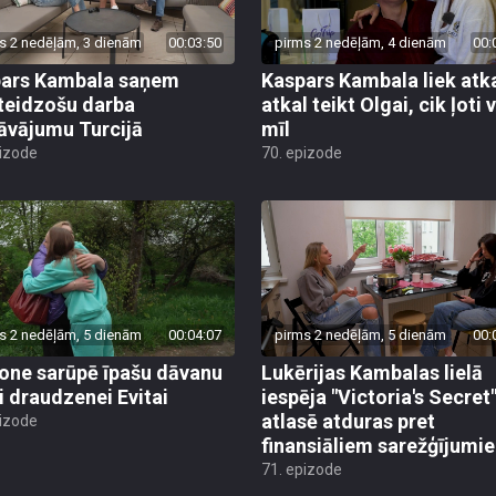
s 2 nedēļām, 3 dienām
00:03:50
pirms 2 nedēļām, 4 dienām
00:
ars Kambala saņem
Kaspars Kambala liek atk
teidzošu darba
atkal teikt Olgai, cik ļoti 
āvājumu Turcijā
mīl
pizode
70. epizode
s 2 nedēļām, 5 dienām
00:04:07
pirms 2 nedēļām, 5 dienām
00:
ne sarūpē īpašu dāvanu
Lukērijas Kambalas lielā
i draudzenei Evitai
iespēja "Victoria's Secret
atlasē atduras pret
pizode
finansiāliem sarežģījumi
71. epizode