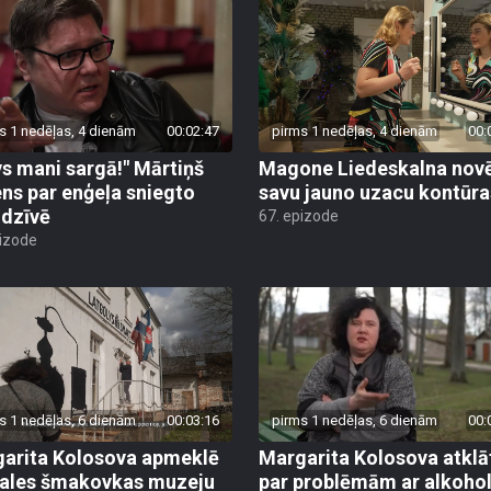
s 1 nedēļas, 4 dienām
00:02:47
pirms 1 nedēļas, 4 dienām
00:
vs mani sargā!" Mārtiņš
Magone Liedeskalna nov
ens par enģeļa sniegto
savu jauno uzacu kontūra
 dzīvē
67. epizode
pizode
s 1 nedēļas, 6 dienām
00:03:16
pirms 1 nedēļas, 6 dienām
00:
arita Kolosova apmeklē
Margarita Kolosova atklā
ales šmakovkas muzeju
par problēmām ar alkoho