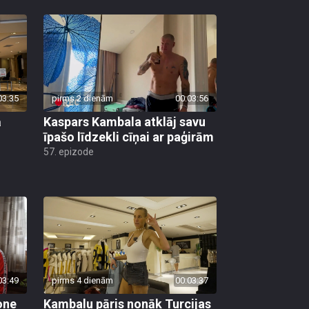
03:35
pirms 2 dienām
00:03:56
ā
Kaspars Kambala atklāj savu
īpašo līdzekli cīņai ar paģirām
57. epizode
03:49
pirms 4 dienām
00:03:37
one
Kambalu pāris nonāk Turcijas