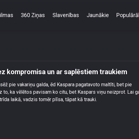
ilmas
360 Ziņas
Slavenības
Jaunākie
Populārā
sais strīds beidzas bez kompromisa un ar saplēstie
bez kompromisa un ar saplēstiem traukiem
ēž pie vakariņu galda, ēd Kaspara pagatavoto maltīti, bet pie
 to, ka vēlētos pavisam ko citu, bet Kaspars viņu neizprot. Lai g
da laikā, vadzis tomēr plīsa, tāpat kā trauki.