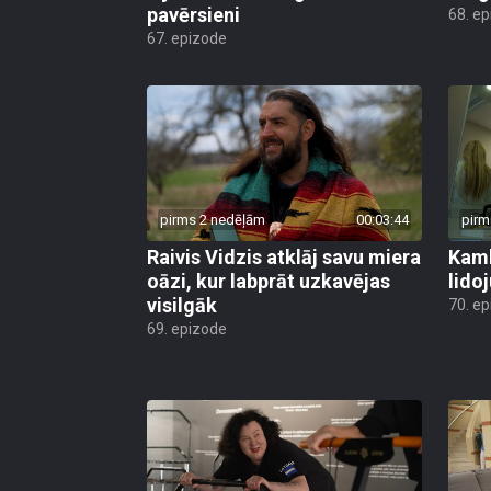
pavērsieni
68. e
67. epizode
pirms 2 nedēļām
00:03:44
pirm
Raivis Vidzis atklāj savu miera
Kamb
oāzi, kur labprāt uzkavējas
lido
visilgāk
70. e
69. epizode