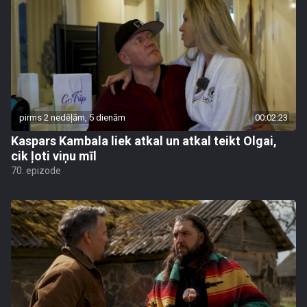
pirms 2 nedēļām, 5 dienām
00:02:23
Kaspars Kambala liek atkal un atkal teikt Olgai,
cik ļoti viņu mīl
70. epizode