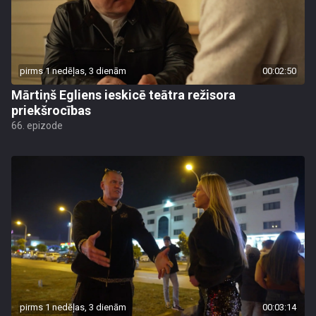
pirms 1 nedēļas, 3 dienām
00:02:50
Mārtiņš Egliens ieskicē teātra režisora
priekšrocības
66. epizode
pirms 1 nedēļas, 3 dienām
00:03:14