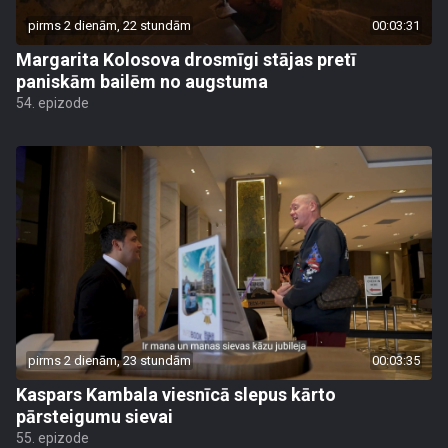
pirms 2 dienām, 22 stundām
00:03:31
Margarita Kolosova drosmīgi stājas pretī
paniskām bailēm no augstuma
54. epizode
pirms 2 dienām, 23 stundām
00:03:35
Kaspars Kambala viesnīcā slepus kārto
pārsteigumu sievai
55. epizode