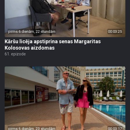
pirms 6 dienām, 22 stundām
00:03:25
Kāršu licēja apstiprina senas Margaritas
Kolosovas aizdomas
61. epizode
pirms 6 dienām, 23 stundām
00:03:17