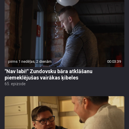
pirms 1 nedēļas, 2 dienām
00:03:39
"Nav labi!" Zundovsku bāra atklāšanu
piemeklējušas vairākas ķibeles
65. epizode