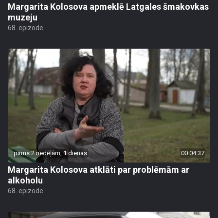
Margarita Kolosova apmeklē Latgales šmakovkas
muzeju
68. epizode
pirms 2 nedēļām, 1 dienas
00:04:37
Margarita Kolosova atklāti par problēmām ar
alkoholu
68. epizode