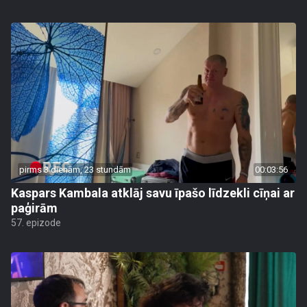
pirms 3 dienām, 23 stundām
00:03:56
Kaspars Kambala atklāj savu īpašo līdzekli cīņai ar
paģirām
57. epizode