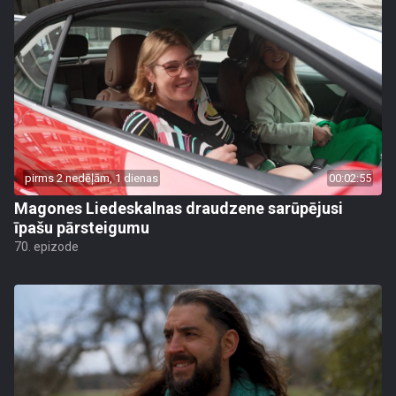
pirms 2 nedēļām, 1 dienas
00:02:55
Magones Liedeskalnas draudzene sarūpējusi
īpašu pārsteigumu
70. epizode