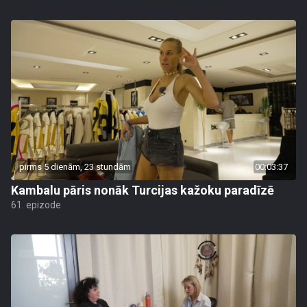
pirms 5 dienām, 23 stundām
00:03:37
Kambalu pāris nonāk Turcijas kažoku paradīzē
61. epizode