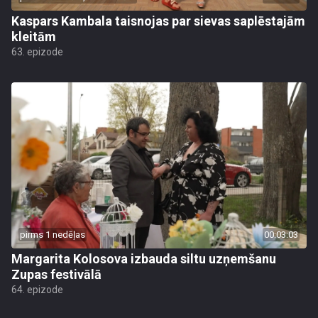
Kaspars Kambala taisnojas par sievas saplēstajām
kleitām
63. epizode
pirms 1 nedēļas
00:03:03
Margarita Kolosova izbauda siltu uzņemšanu
Zupas festivālā
64. epizode