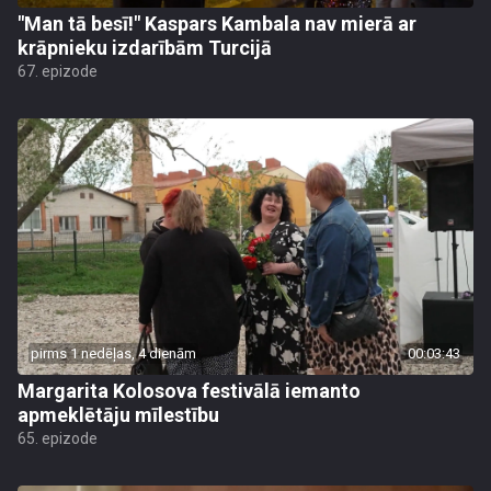
"Man tā besī!" Kaspars Kambala nav mierā ar
krāpnieku izdarībām Turcijā
67. epizode
pirms 1 nedēļas, 4 dienām
00:03:43
Margarita Kolosova festivālā iemanto
apmeklētāju mīlestību
65. epizode