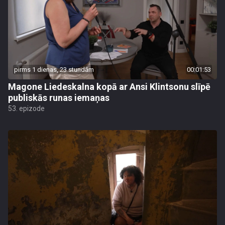
pirms 1 dienas, 23 stundām
00:01:53
Magone Liedeskalna kopā ar Ansi Klintsonu slīpē
publiskās runas iemaņas
53. epizode