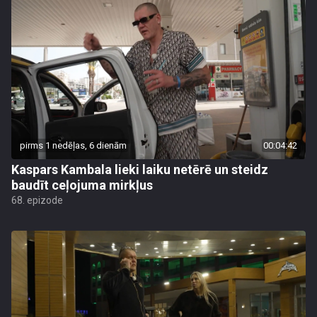
pirms 1 nedēļas, 6 dienām
00:04:42
Kaspars Kambala lieki laiku netērē un steidz
baudīt ceļojuma mirkļus
68. epizode