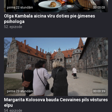
pirms 22 stundām
00:03:03
Olga Kambala aicina vīru doties pie ģimenes
psihologa
52. epizode
pirms 23 stundām
00:03:39
Margarita Kolosova bauda Cesvaines pils vēstures
elpu
54. epizode