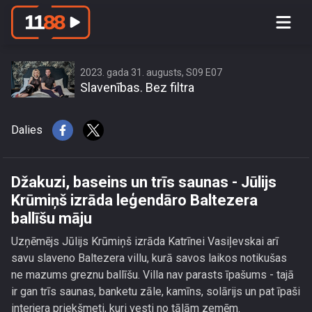
Džakuzi, baseins un trīs saunas -
Jūlijs Krūmiņš izrāda leģendāro
Baltezera ballīšu māju
2023. gada 31. augusts, S09 E07
Slavenības. Bez filtra
Dalies
Džakuzi, baseins un trīs saunas - Jūlijs
Krūmiņš izrāda leģendāro Baltezera
ballīšu māju
Uzņēmējs Jūlijs Krūmiņš izrāda Katrīnei Vasiļevskai arī
savu slaveno Baltezera villu, kurā savos laikos notikušas
ne mazums greznu ballīšu. Villa nav parasts īpašums - tajā
ir gan trīs saunas, banketu zāle, kamīns, solārijs un pat īpaši
interjera priekšmeti, kuri vesti no tālām zemēm.