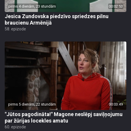
pirms 4 dienām, 23 stundām
00:02:53
Jesica Zundovska piedzīvo spriedzes pilnu
braucienu Armēnijā
58. epizode
pirms 5 dienām, 22 stundām
00:03:49
"Jūtos pagodināta!" Magone neslēpj saviļņojumu
par žūrijas locekles amatu
60. epizode