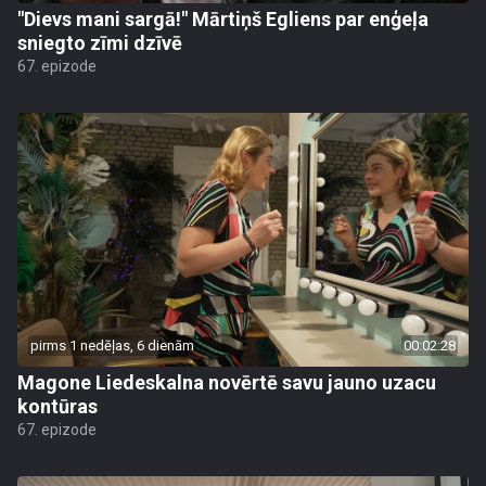
"Dievs mani sargā!" Mārtiņš Egliens par enģeļa
sniegto zīmi dzīvē
67. epizode
pirms 1 nedēļas, 6 dienām
00:02:28
Magone Liedeskalna novērtē savu jauno uzacu
kontūras
67. epizode