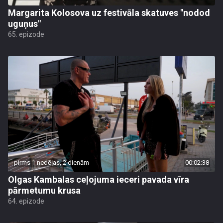
Margarita Kolosova uz festivāla skatuves "nodod
uguņus"
65. epizode
pirms 1 nedēļas, 2 dienām
00:02:38
Olgas Kambalas ceļojuma ieceri pavada vīra
pārmetumu krusa
64. epizode