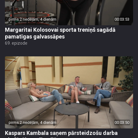
pirms 2 nedēļām, 4 dienām
00:03:53
Margaritai Kolosovai sporta treniņš sagādā
pamatīgas galvassāpes
69. epizode
pirms 2 nedēļām, 4 dienām
00:03:50
Kaspars Kambala saņem pārsteidzošu darba