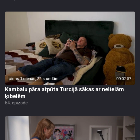
pirms 1 dienas, 22 stundām
00:02:57
Kambalu pāra atpūta Turcijā sākas ar nelielām
ķibelēm
54. epizode