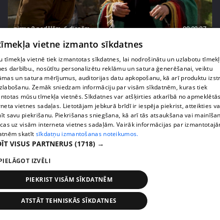
pirms 2 nedēļām, 6 dienām
00:02:27
 tīmekļa vietne izmanto sīkdatnes
Raivis Vidzis atklāj attiecību aizkulises
71. epizode
 tīmekļa vietnē tiek izmantotas sīkdatnes, lai nodrošinātu un uzlabotu tīmek
nes darbību., nosūtītu personalizētu reklāmu un satura ģenerēšanai, veiktu
āmas un satura mērījumus, auditorijas datu apkopošanu, kā arī produktu izst
zlabošanu. Zemāk sniedzam informāciju par visām sīkdatnēm, kuras tiek
ntotas mūsu tīmekļa vietnēs. Sīkdatnes var atšķirties atkarībā no apmeklētā
rneta vietnes sadaļas. Lietotājam jebkurā brīdī ir iespēja piekrist, atteikties va
īt savu piekrišanu. Piekrišanas sniegšana, kā arī tās atsaukšana vai mainīša
ecas uz visām interneta vietnes sadaļām. Vairāk informācijas par izmantotaj
atnēm skatīt
sīkdatņu izmantošanas noteikumos.
ĪT VISUS PARTNERUS
(1718) →
PIELĀGOT IZVĒLI
PIEKRIST VISĀM SĪKDATNĒM
pirms 2 nedēļām, 6 dienām
00:04:07
Magone sarūpē īpašu dāvanu savai draudzenei
ATSTĀT TEHNISKĀS SĪKDATNES
Evitai