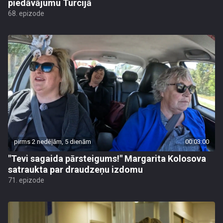
piedāvājumu Turcijā
68. epizode
pirms 2 nedēļām, 5 dienām
00:03:00
"Tevi sagaida pārsteigums!" Margarita Kolosova
satraukta par draudzeņu izdomu
71. epizode