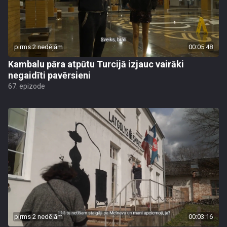
pirms 2 nedēļām
00:05:48
Kambalu pāra atpūtu Turcijā izjauc vairāki
negaidīti pavērsieni
67. epizode
pirms 2 nedēļām
00:03:16