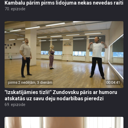
Kambalu pārim pirms lidojuma nekas nevedas raiti
70. epizode
pirms 2 nedēļām, 3 dienām
00:04:41
"Izskatījāmies tizli!" Zundovsku pāris ar humoru
atskatās uz savu deju nodarbības pieredzi
69. epizode