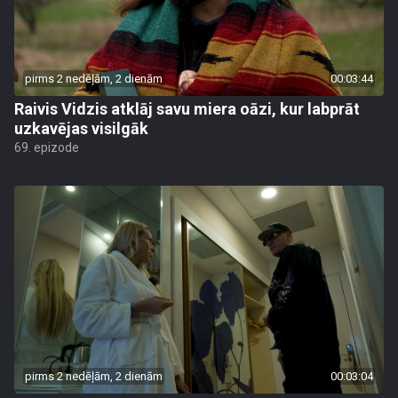
pirms 2 nedēļām, 2 dienām
00:03:44
Raivis Vidzis atklāj savu miera oāzi, kur labprāt
uzkavējas visilgāk
69. epizode
pirms 2 nedēļām, 2 dienām
00:03:04