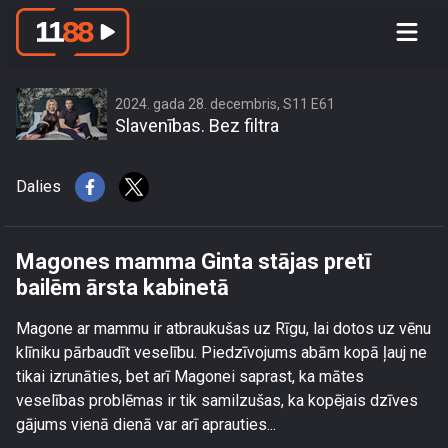
Magones mamma Ginta stājas pretī
bailēm ārsta kabinetā
2024. gada 28. decembris, S11 E61
Slavenības. Bez filtra
Dalies
Magones mamma Ginta stājas pretī
bailēm ārsta kabinetā
Magone ar mammu ir atbraukušas uz Rīgu, lai dotos uz vēnu
klīniku pārbaudīt veselību. Piedzīvojums abām kopā ļauj ne
tikai izrunāties, bet arī Magonei saprast, ka mātes
veselības problēmas ir tik samilzušas, ka kopējais dzīves
gājums vienā dienā var arī aprauties...