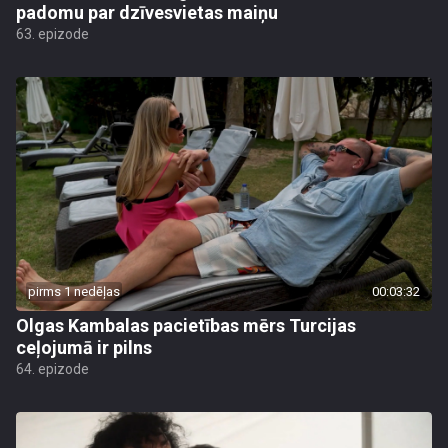
padomu par dzīvesvietas maiņu
63. epizode
pirms 1 nedēļas
00:03:32
Olgas Kambalas pacietības mērs Turcijas
ceļojumā ir pilns
64. epizode