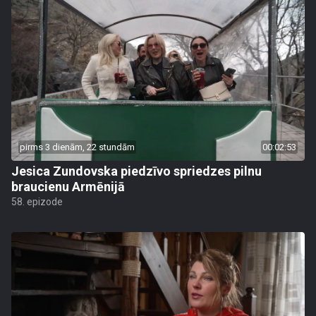
pirms 3 dienām, 22 stundām
00:02:53
Jesica Zundovska piedzīvo spriedzes pilnu
braucienu Armēnijā
58. epizode