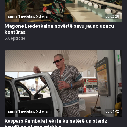
pirms 1 nedēļas, 5 dienām
00:02:28
Magone Liedeskalna novērtē savu jauno uzacu
kontūras
67. epizode
pirms 1 nedēļas, 5 dienām
00:04:42
Kaspars Kambala lieki laiku netērē un steidz