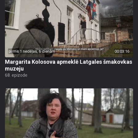
pirms 1 nedēļas, 6 dienām
00:03:16
Margarita Kolosova apmeklē Latgales šmakovkas
muzeju
68. epizode