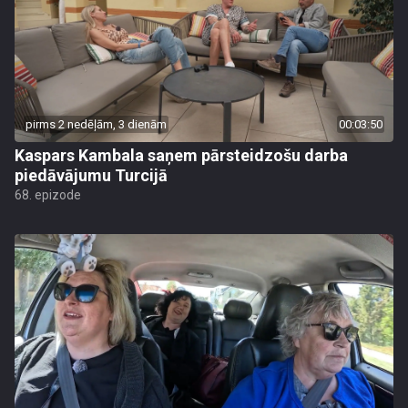
pirms 2 nedēļām, 3 dienām
00:03:50
Kaspars Kambala saņem pārsteidzošu darba
piedāvājumu Turcijā
68. epizode