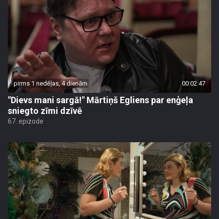
pirms 1 nedēļas, 4 dienām
00:02:47
"Dievs mani sargā!" Mārtiņš Egliens par enģeļa
sniegto zīmi dzīvē
67. epizode