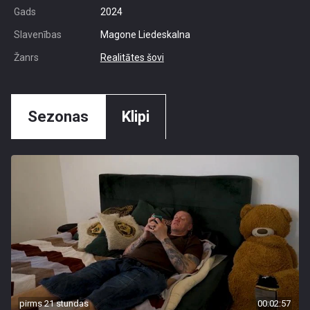
Gads
2024
Slavenības
Magone Liedeskalna
Žanrs
Realitātes šovi
Sezonas
Klipi
pirms 21 stundas
00:02:57