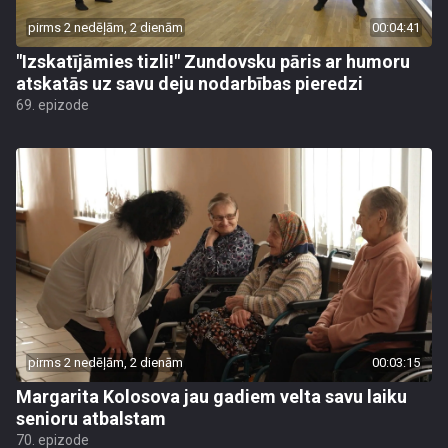
pirms 2 nedēļām, 2 dienām
00:04:41
"Izskatījāmies tizli!" Zundovsku pāris ar humoru
atskatās uz savu deju nodarbības pieredzi
69. epizode
pirms 2 nedēļām, 2 dienām
00:03:15
Margarita Kolosova jau gadiem velta savu laiku
senioru atbalstam
70. epizode