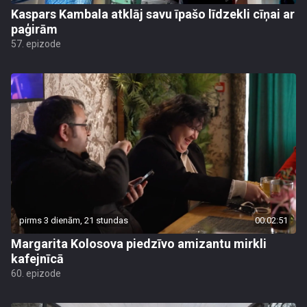
Kaspars Kambala atklāj savu īpašo līdzekli cīņai ar
paģirām
57. epizode
pirms 3 dienām, 21 stundas
00:02:51
Margarita Kolosova piedzīvo amizantu mirkli
kafejnīcā
60. epizode