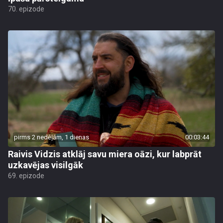
70. epizode
pirms 2 nedēļām, 1 dienas
00:03:44
Raivis Vidzis atklāj savu miera oāzi, kur labprāt
uzkavējas visilgāk
69. epizode