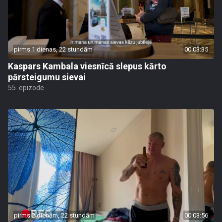
pirms 1 dienas, 22 stundām
00:03:35
Kaspars Kambala viesnīcā slepus kārto
pārsteigumu sievai
55. epizode
pirms 2 dienām, 22 stundām
00:03:56