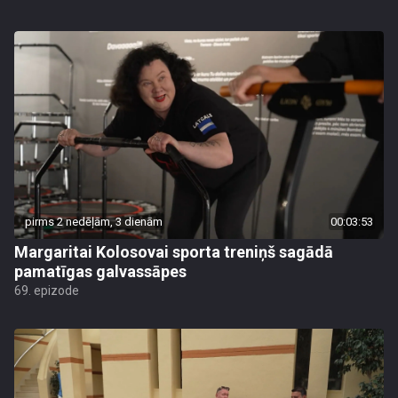
pirms 2 nedēļām, 3 dienām
00:03:53
Margaritai Kolosovai sporta treniņš sagādā
pamatīgas galvassāpes
69. epizode