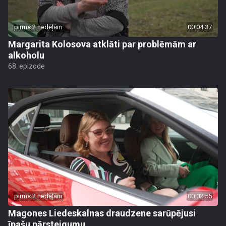
pirms 2 nedēļām
00:04:37
Margarita Kolosova atklāti par problēmām ar
alkoholu
68. epizode
pirms 2 nedēļām
00:02:55
Magones Liedeskalnas draudzene sarūpējusi
īpašu pārsteigumu