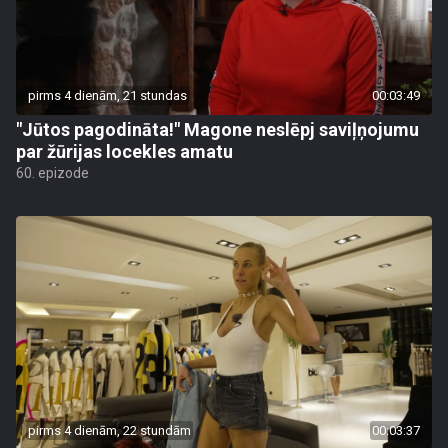
pirms 4 dienām, 21 stundas
00:03:49
"Jūtos pagodināta!" Magone neslēpj saviļņojumu
par žūrijas locekles amatu
60. epizode
pirms 4 dienām, 22 stundām
00:03:37