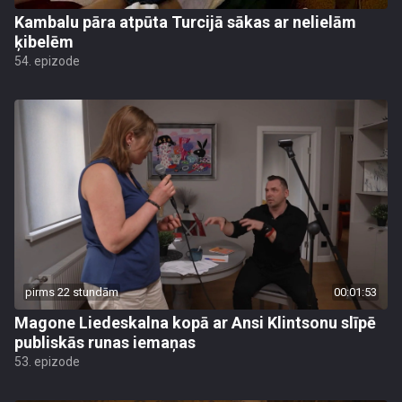
Kambalu pāra atpūta Turcijā sākas ar nelielām
ķibelēm
54. epizode
pirms 22 stundām
00:01:53
Magone Liedeskalna kopā ar Ansi Klintsonu slīpē
publiskās runas iemaņas
53. epizode