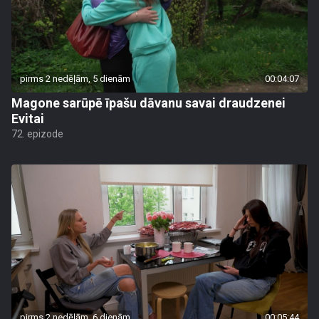
pirms 2 nedēļām, 5 dienām
00:04:07
Magone sarūpē īpašu dāvanu savai draudzenei
Evitai
72. epizode
pirms 2 nedēļām, 6 dienām
00:05:44