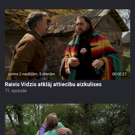
pirms 2 nedēļām, 5 dienām
00:02:27
Raivis Vidzis atklāj attiecību aizkulises
71. epizode