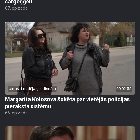
sargeņģeli
67. epizode
pirms 1 nedēļas, 4 dienām
00:02:55
Margarita Kolosova šokēta par vietējās policijas
pieraksta sistēmu
66. epizode