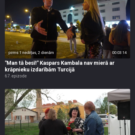
pirms 1 nedēļas, 2 dienām
00:03:14
"Man tā besī!" Kaspars Kambala nav mierā ar
krāpnieku izdarībām Turcijā
67. epizode