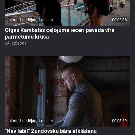
pirms 1 nedēļas, 1 dienas
00:02:38
Olgas Kambalas ceļojuma ieceri pavada vīra
pārmetumu krusa
64. epizode
pirms 1 nedēļas, 1 dienas
00:03:39
"Nav labi!" Zundovsku bāra atklāšanu