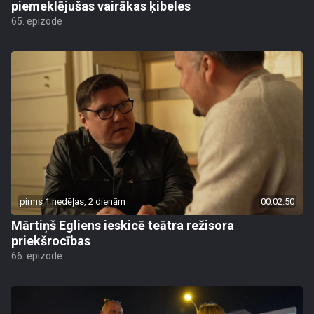
piemeklējušas vairākas ķibeles
65. epizode
pirms 1 nedēļas, 2 dienām
00:02:50
Mārtiņš Egliens ieskicē teātra režisora
priekšrocības
66. epizode