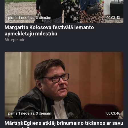
pirms 1 nedēļas, 3 dienām
00:03:43
Margarita Kolosova festivālā iemanto
apmeklētāju mīlestību
65. epizode
pirms 1 nedēļas, 3 dienām
00:03:46
Mārtiņš Egliens atklāj brīnumaino tikšanos ar savu