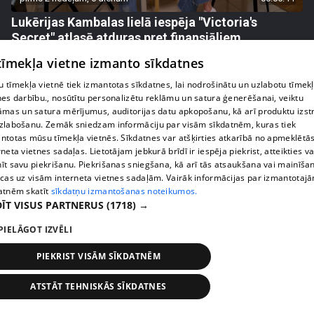
Lukērijas Kambalas lielā iespēja "Victoria's
Secret" atlasē atduras pret finansiāliem
sarežģījumiem
 tīmekļa vietne izmanto sīkdatnes
71. epizode
 tīmekļa vietnē tiek izmantotas sīkdatnes, lai nodrošinātu un uzlabotu tīmek
nes darbību., nosūtītu personalizētu reklāmu un satura ģenerēšanai, veiktu
āmas un satura mērījumus, auditorijas datu apkopošanu, kā arī produktu izst
zlabošanu. Zemāk sniedzam informāciju par visām sīkdatnēm, kuras tiek
ntotas mūsu tīmekļa vietnēs. Sīkdatnes var atšķirties atkarībā no apmeklētā
rneta vietnes sadaļas. Lietotājam jebkurā brīdī ir iespēja piekrist, atteikties va
īt savu piekrišanu. Piekrišanas sniegšana, kā arī tās atsaukšana vai mainīša
ecas uz visām interneta vietnes sadaļām. Vairāk informācijas par izmantotaj
atnēm skatīt
sīkdatņu izmantošanas noteikumos.
ĪT VISUS PARTNERUS
(1718) →
PIELĀGOT IZVĒLI
pirms 2 nedēļām, 6 dienām
00:03:18
PIEKRIST VISĀM SĪKDATNĒM
Margarita Kolosova atklāti par dronu radīto
nedrošības sajūtu Latgalē
ATSTĀT TEHNISKĀS SĪKDATNES
72. epizode