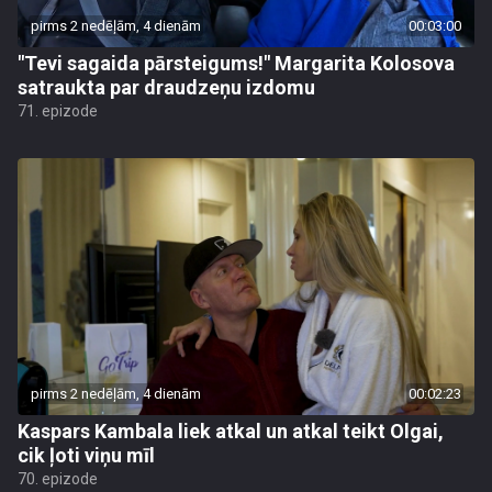
pirms 2 nedēļām, 4 dienām
00:03:00
"Tevi sagaida pārsteigums!" Margarita Kolosova
satraukta par draudzeņu izdomu
71. epizode
pirms 2 nedēļām, 4 dienām
00:02:23
Kaspars Kambala liek atkal un atkal teikt Olgai,
cik ļoti viņu mīl
70. epizode