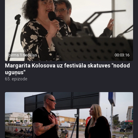
pirms 1 nedēļas
00:03:16
Margarita Kolosova uz festivāla skatuves "nodod
uguņus"
65. epizode