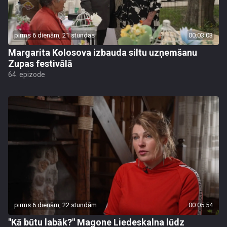
pirms 6 dienām, 21 stundas
00:03:03
Margarita Kolosova izbauda siltu uzņemšanu
Zupas festivālā
64. epizode
pirms 6 dienām, 22 stundām
00:05:54
"Kā būtu labāk?" Magone Liedeskalna lūdz