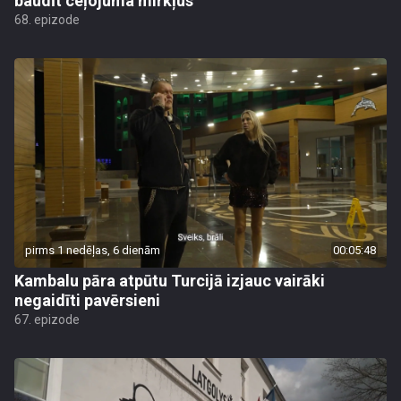
baudīt ceļojuma mirkļus
68. epizode
pirms 1 nedēļas, 6 dienām
00:05:48
Kambalu pāra atpūtu Turcijā izjauc vairāki
negaidīti pavērsieni
67. epizode