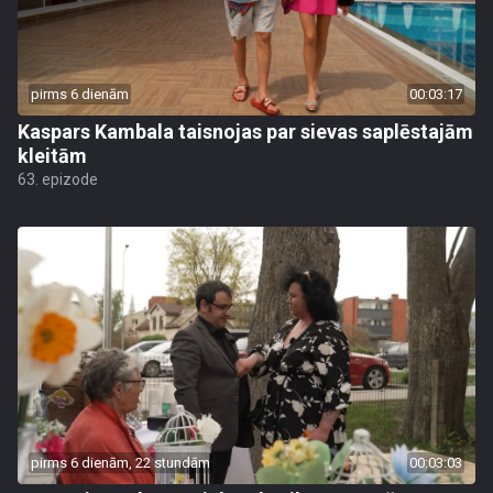
pirms 6 dienām
00:03:17
Kaspars Kambala taisnojas par sievas saplēstajām
kleitām
63. epizode
pirms 6 dienām, 22 stundām
00:03:03