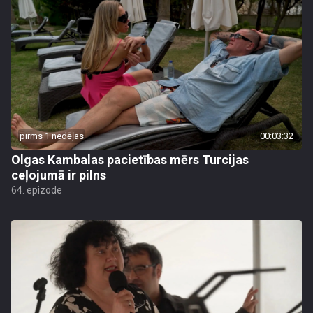
pirms 1 nedēļas
00:03:32
Olgas Kambalas pacietības mērs Turcijas
ceļojumā ir pilns
64. epizode