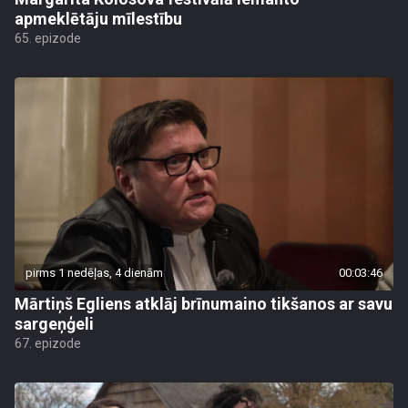
apmeklētāju mīlestību
65. epizode
pirms 1 nedēļas, 4 dienām
00:03:46
Mārtiņš Egliens atklāj brīnumaino tikšanos ar savu
sargeņģeli
67. epizode