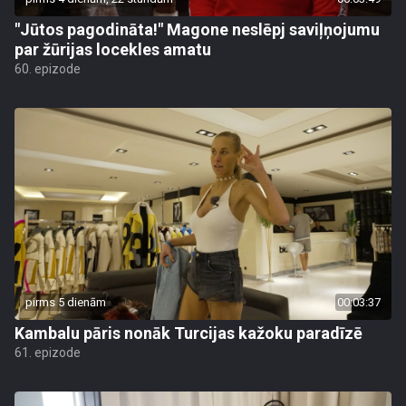
"Jūtos pagodināta!" Magone neslēpj saviļņojumu
par žūrijas locekles amatu
60. epizode
pirms 5 dienām
00:03:37
Kambalu pāris nonāk Turcijas kažoku paradīzē
61. epizode