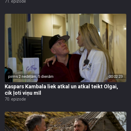
71. epizode
pirms 2 nedēļām, 5 dienām
00:02:23
Kaspars Kambala liek atkal un atkal teikt Olgai,
cik ļoti viņu mīl
70. epizode