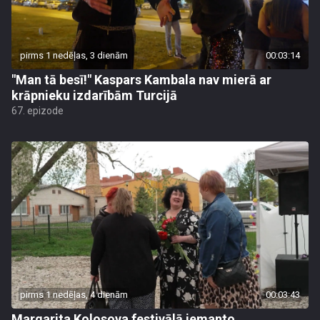
pirms 1 nedēļas, 3 dienām
00:03:14
"Man tā besī!" Kaspars Kambala nav mierā ar
krāpnieku izdarībām Turcijā
67. epizode
pirms 1 nedēļas, 4 dienām
00:03:43
Margarita Kolosova festivālā iemanto