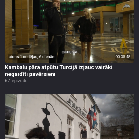
pirms 1 nedēļas, 6 dienām
00:05:48
Kambalu pāra atpūtu Turcijā izjauc vairāki
negaidīti pavērsieni
67. epizode