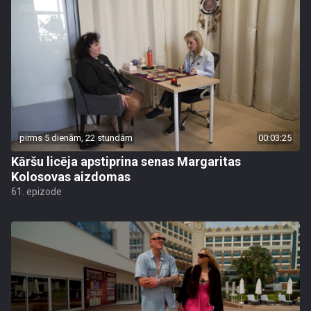
pirms 5 dienām, 22 stundām
00:03:25
Kāršu licēja apstiprina senas Margaritas
Kolosovas aizdomas
61. epizode