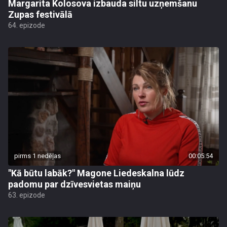
Margarita Kolosova izbauda siltu uzņemšanu
Zupas festivālā
64. epizode
pirms 1 nedēļas
00:05:54
"Kā būtu labāk?" Magone Liedeskalna lūdz
padomu par dzīvesvietas maiņu
63. epizode