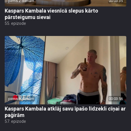
pirms 2 dienām
00:03:35
Kaspars Kambala viesnīcā slepus kārto
pārsteigumu sievai
55. epizode
pirms 3 dienām
00:03:56
Kaspars Kambala atklāj savu īpašo līdzekli cīņai ar
paģirām
57. epizode