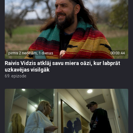
pirms 2 nedēļām, 1 dienas
00:03:44
Raivis Vidzis atklāj savu miera oāzi, kur labprāt
uzkavējas visilgāk
69. epizode