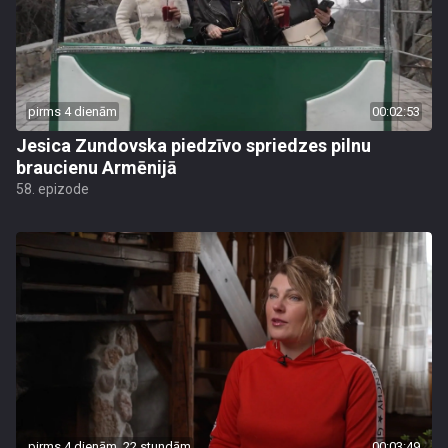
pirms 4 dienām
00:02:53
Jesica Zundovska piedzīvo spriedzes pilnu
braucienu Armēnijā
58. epizode
pirms 4 dienām, 22 stundām
00:03:49