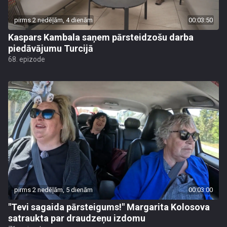
pirms 2 nedēļām, 4 dienām
00:03:50
Kaspars Kambala saņem pārsteidzošu darba
piedāvājumu Turcijā
68. epizode
pirms 2 nedēļām, 5 dienām
00:03:00
"Tevi sagaida pārsteigums!" Margarita Kolosova
satraukta par draudzeņu izdomu