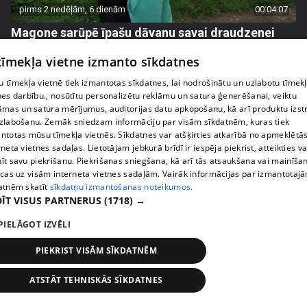
pirms 2 nedēļām, 6 dienām
00:04:07
Magone sarūpē īpašu dāvanu savai draudzenei
Evitai
 tīmekļa vietne izmanto sīkdatnes
72. epizode
 tīmekļa vietnē tiek izmantotas sīkdatnes, lai nodrošinātu un uzlabotu tīmek
nes darbību., nosūtītu personalizētu reklāmu un satura ģenerēšanai, veiktu
āmas un satura mērījumus, auditorijas datu apkopošanu, kā arī produktu izst
zlabošanu. Zemāk sniedzam informāciju par visām sīkdatnēm, kuras tiek
ntotas mūsu tīmekļa vietnēs. Sīkdatnes var atšķirties atkarībā no apmeklētā
rneta vietnes sadaļas. Lietotājam jebkurā brīdī ir iespēja piekrist, atteikties va
īt savu piekrišanu. Piekrišanas sniegšana, kā arī tās atsaukšana vai mainīša
ecas uz visām interneta vietnes sadaļām. Vairāk informācijas par izmantotaj
atnēm skatīt
sīkdatņu izmantošanas noteikumos.
ĪT VISUS PARTNERUS
(1718) →
PIELĀGOT IZVĒLI
pirms 2 nedēļām, 6 dienām
00:05:44
PIEKRIST VISĀM SĪKDATNĒM
Lukērijas Kambalas lielā iespēja "Victoria's
Secret" atlasē atduras pret finansiāliem
ATSTĀT TEHNISKĀS SĪKDATNES
sarežģījumiem