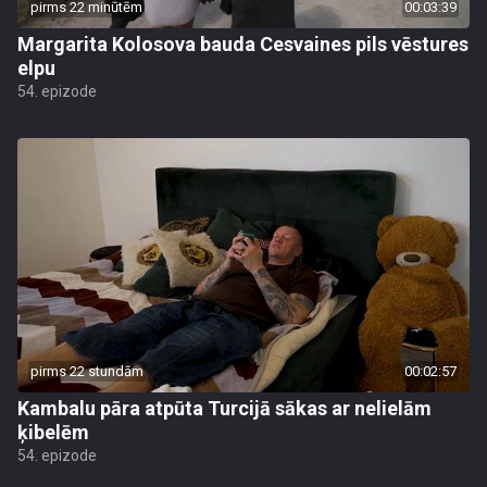
pirms 22 minūtēm
00:03:39
Margarita Kolosova bauda Cesvaines pils vēstures
elpu
54. epizode
pirms 22 stundām
00:02:57
Kambalu pāra atpūta Turcijā sākas ar nelielām
ķibelēm
54. epizode