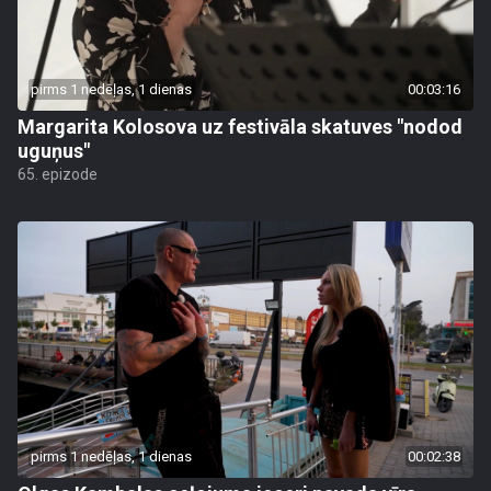
pirms 1 nedēļas, 1 dienas
00:03:16
Margarita Kolosova uz festivāla skatuves "nodod
uguņus"
65. epizode
pirms 1 nedēļas, 1 dienas
00:02:38