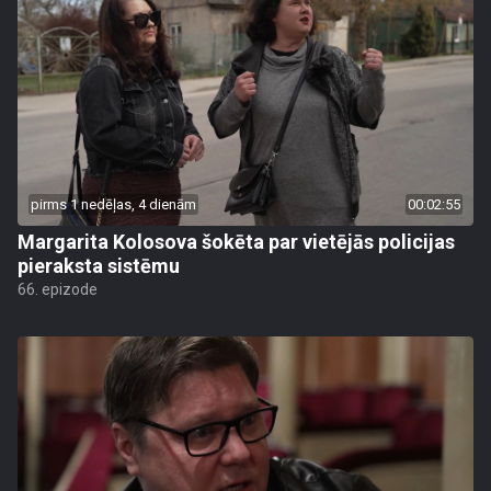
pirms 1 nedēļas, 4 dienām
00:02:55
Margarita Kolosova šokēta par vietējās policijas
pieraksta sistēmu
66. epizode