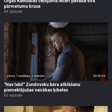
Olgas Kambalas ceļojuma ieceri pavada vīra
pārmetumu krusa
64. epizode
pirms 1 nedēļas, 2 dienām
00:03:39
"Nav labi!" Zundovsku bāra atklāšanu
piemeklējušas vairākas ķibeles
65. epizode