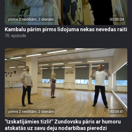
pirms 2 nedēļām, 2 dienām
00:03:04
Kambalu pārim pirms lidojuma nekas nevedas raiti
70. epizode
pirms 2 nedēļām, 2 dienām
00:04:41
"Izskatījāmies tizli!" Zundovsku pāris ar humoru
atskatās uz savu deju nodarbības pieredzi