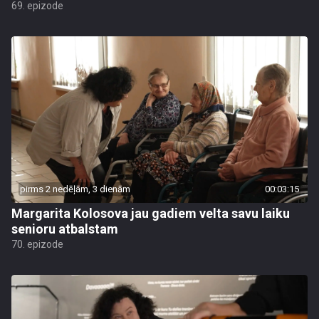
69. epizode
pirms 2 nedēļām, 3 dienām
00:03:15
Margarita Kolosova jau gadiem velta savu laiku
senioru atbalstam
70. epizode