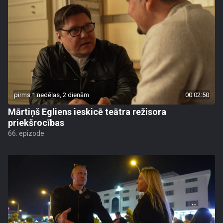
pirms 1 nedēļas, 2 dienām
00:02:50
Mārtiņš Egliens ieskicē teātra režisora
priekšrocības
66. epizode