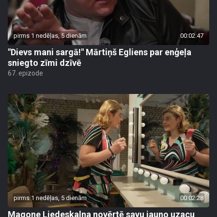
pirms 1 nedēļas, 5 dienām
00:02:47
"Dievs mani sargā!" Mārtiņš Egliens par enģeļa
sniegto zīmi dzīvē
67. epizode
pirms 1 nedēļas, 5 dienām
00:02:28
Magone Liedeskalna novērtē savu jauno uzacu