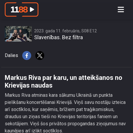
Markus Riva par karu, un atteikšanos
no Krievijas naudas
2023. gada 11. februāris, S08 E12
Slavenības. Bez filtra
Dalies
Markus Riva par karu, un atteikšanos no
Krievijas naudas
Markus Riva atminas kara sākumu Ukrainā un punkta
pielikšanu koncertēšanai Krievijā. Viņš savu nostāju izteica
arī soctīklos, kur saņēmis, brīžiem pat traģikomiskus,
draudus un ziņas tieši no Krievijas teritorijas faniem un
sekotājiem. Viņš šos privātos propogandas ziņojumus nav
kaunējies arī izlikt soctīklos.