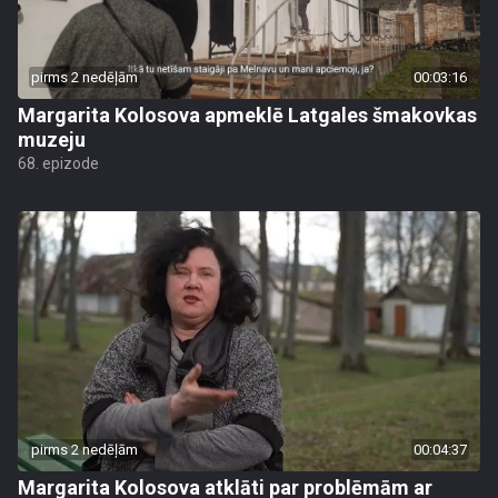
pirms 2 nedēļām
00:03:16
Margarita Kolosova apmeklē Latgales šmakovkas
muzeju
68. epizode
pirms 2 nedēļām
00:04:37
Margarita Kolosova atklāti par problēmām ar