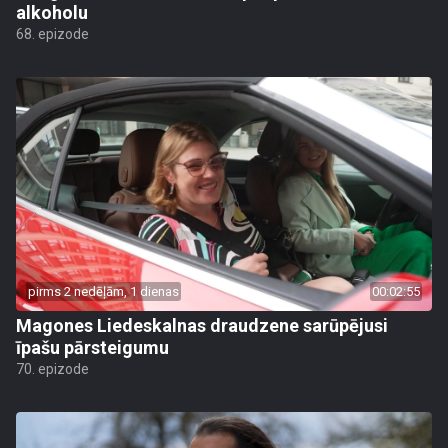
alkoholu
68. epizode
pirms 2 nedēļām, 1 dienas
00:02:55
Magones Liedeskalnas draudzene sarūpējusi
īpašu pārsteigumu
70. epizode