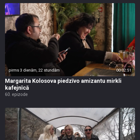
pirms 3 dienām, 22 stundām
00:02:51
Margarita Kolosova piedzīvo amizantu mirkli
kafejnīcā
60. epizode