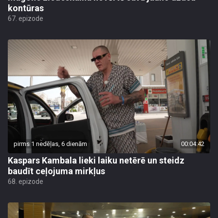
kontūras
67. epizode
pirms 1 nedēļas, 6 dienām
00:04:42
Kaspars Kambala lieki laiku netērē un steidz
baudīt ceļojuma mirkļus
68. epizode