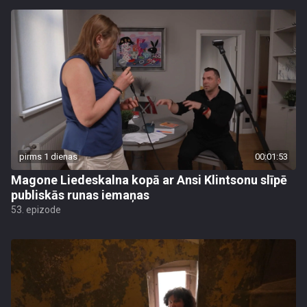
pirms 1 dienas
00:01:53
Magone Liedeskalna kopā ar Ansi Klintsonu slīpē
publiskās runas iemaņas
53. epizode