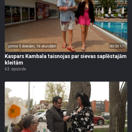
pirms 5 dienām, 16 stundām
00:03:17
Kaspars Kambala taisnojas par sievas saplēstajām
kleitām
63. epizode