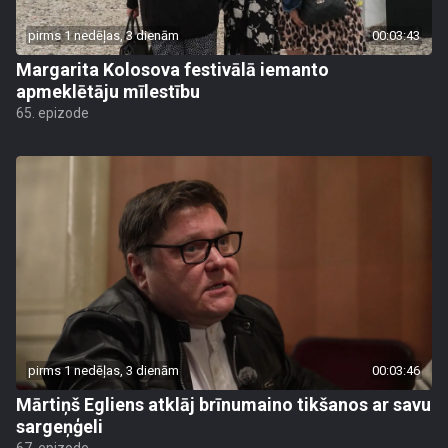
pirms 1 nedēļas, 3 dienām
00:03:43
Margarita Kolosova festivālā iemanto
apmeklētāju mīlestību
65. epizode
pirms 1 nedēļas, 3 dienām
00:03:46
Mārtiņš Egliens atklāj brīnumaino tikšanos ar savu
sargeņģeli