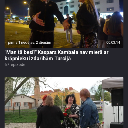
pirms 1 nedēļas, 2 dienām
00:03:14
"Man tā besī!" Kaspars Kambala nav mierā ar
krāpnieku izdarībām Turcijā
67. epizode