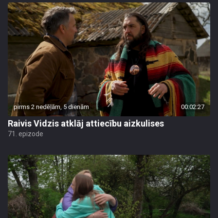
pirms 2 nedēļām, 5 dienām
00:02:27
Raivis Vidzis atklāj attiecību aizkulises
71. epizode