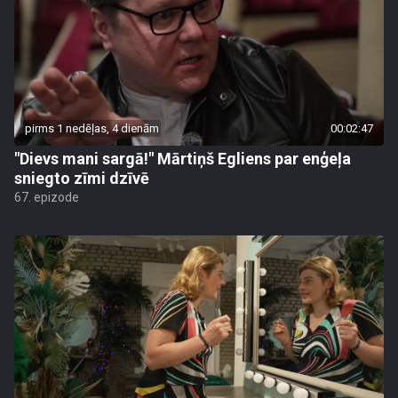
pirms 1 nedēļas, 4 dienām
00:02:47
"Dievs mani sargā!" Mārtiņš Egliens par enģeļa
sniegto zīmi dzīvē
67. epizode