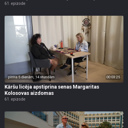
61. epizode
pirms 5 dienām, 14 stundām
00:03:25
Kāršu licēja apstiprina senas Margaritas
Kolosovas aizdomas
61. epizode