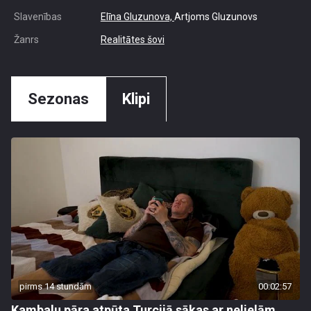
Slavenības
Elīna Gluzunova,
Artjoms Gluzunovs
Žanrs
Realitātes šovi
Sezonas
Klipi
pirms 14 stundām
00:02:57
Kambalu pāra atpūta Turcijā sākas ar nelielām