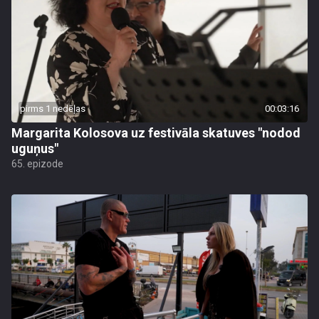
pirms 1 nedēļas
00:03:16
Margarita Kolosova uz festivāla skatuves "nodod
uguņus"
65. epizode