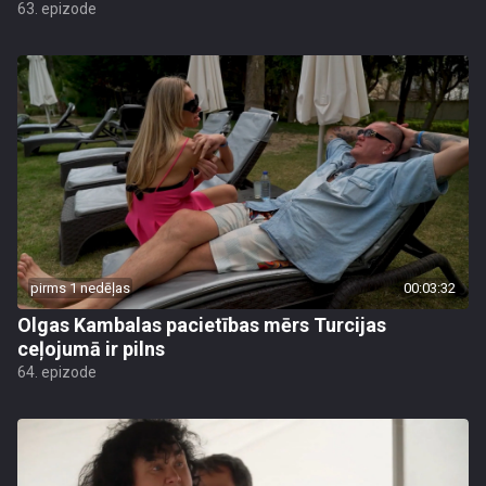
63. epizode
pirms 1 nedēļas
00:03:32
Olgas Kambalas pacietības mērs Turcijas
ceļojumā ir pilns
64. epizode