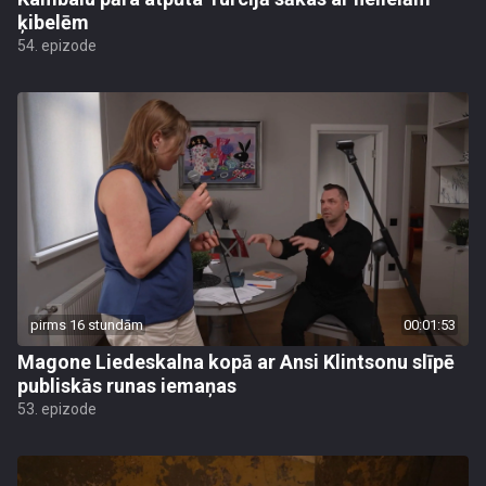
ķibelēm
54. epizode
pirms 16 stundām
00:01:53
Magone Liedeskalna kopā ar Ansi Klintsonu slīpē
publiskās runas iemaņas
53. epizode