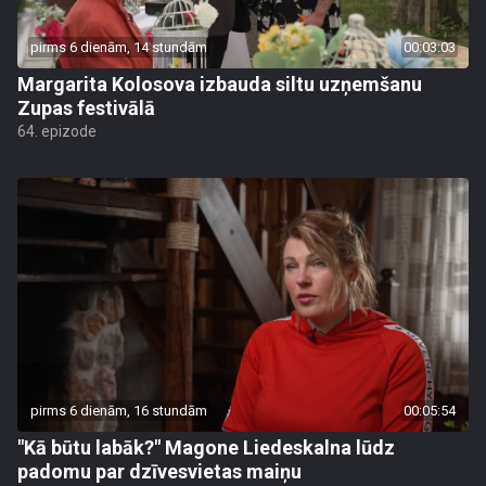
pirms 6 dienām, 14 stundām
00:03:03
Margarita Kolosova izbauda siltu uzņemšanu
Zupas festivālā
64. epizode
pirms 6 dienām, 16 stundām
00:05:54
"Kā būtu labāk?" Magone Liedeskalna lūdz
padomu par dzīvesvietas maiņu