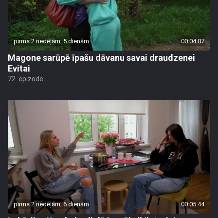
pirms 2 nedēļām, 5 dienām
00:04:07
Magone sarūpē īpašu dāvanu savai draudzenei
Evitai
72. epizode
pirms 2 nedēļām, 6 dienām
00:05:44