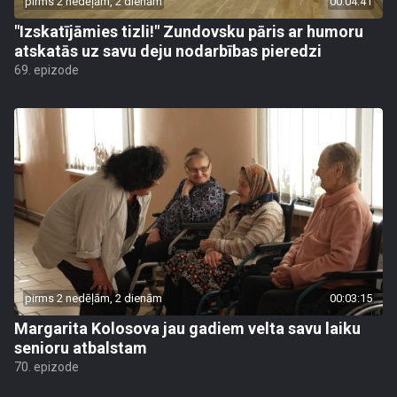
pirms 2 nedēļām, 2 dienām
00:04:41
"Izskatījāmies tizli!" Zundovsku pāris ar humoru
atskatās uz savu deju nodarbības pieredzi
69. epizode
pirms 2 nedēļām, 2 dienām
00:03:15
Margarita Kolosova jau gadiem velta savu laiku
senioru atbalstam
70. epizode