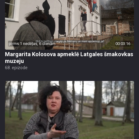
pirms 1 nedēļas, 6 dienām
00:03:16
Margarita Kolosova apmeklē Latgales šmakovkas
muzeju
68. epizode