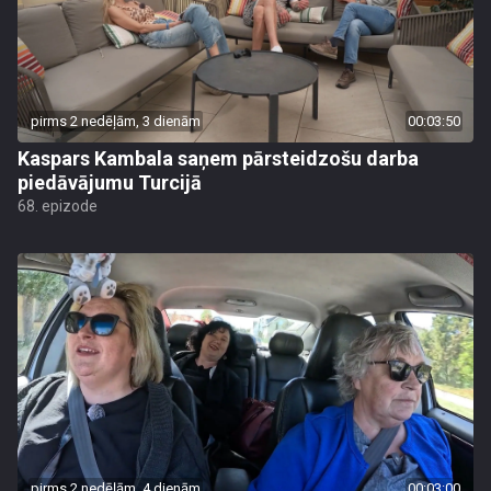
pirms 2 nedēļām, 3 dienām
00:03:50
Kaspars Kambala saņem pārsteidzošu darba
piedāvājumu Turcijā
68. epizode
pirms 2 nedēļām, 4 dienām
00:03:00