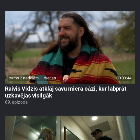
pirms 2 nedēļām, 1 dienas
00:03:44
Raivis Vidzis atklāj savu miera oāzi, kur labprāt
uzkavējas visilgāk
69. epizode