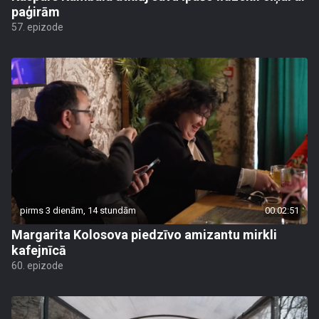
paģirām
57. epizode
pirms 3 dienām, 14 stundām
00:02:51
Margarita Kolosova piedzīvo amizantu mirkli
kafejnīcā
60. epizode