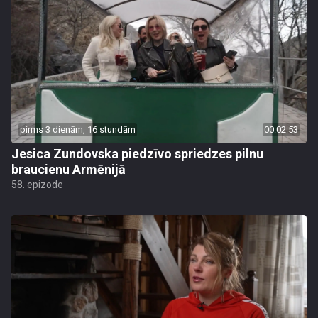
pirms 3 dienām, 16 stundām
00:02:53
Jesica Zundovska piedzīvo spriedzes pilnu
braucienu Armēnijā
58. epizode