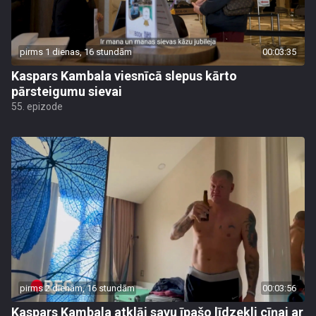
pirms 1 dienas, 16 stundām
00:03:35
Kaspars Kambala viesnīcā slepus kārto
pārsteigumu sievai
55. epizode
pirms 2 dienām, 16 stundām
00:03:56
Kaspars Kambala atklāj savu īpašo līdzekli cīņai ar