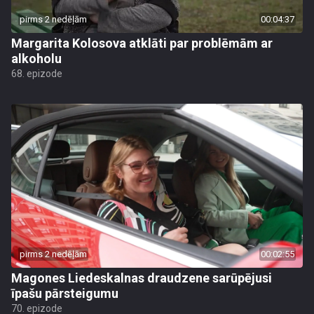
pirms 2 nedēļām
00:04:37
Margarita Kolosova atklāti par problēmām ar
alkoholu
68. epizode
pirms 2 nedēļām
00:02:55
Magones Liedeskalnas draudzene sarūpējusi
īpašu pārsteigumu
70. epizode