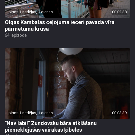
pirms 1 nedēļas, 1 dienas
00:02:38
Olgas Kambalas ceļojuma ieceri pavada vīra
pārmetumu krusa
64. epizode
pirms 1 nedēļas, 1 dienas
00:03:39
"Nav labi!" Zundovsku bāra atklāšanu
piemeklējušas vairākas ķibeles