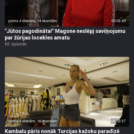
pirms 4 dienām, 14 stundām
00:03:49
"Jūtos pagodināta!" Magone neslēpj saviļņojumu
par žūrijas locekles amatu
60. epizode
pirms 4 dienām, 16 stundām
00:03:37
Kambalu pāris nonāk Turcijas kažoku paradīzē