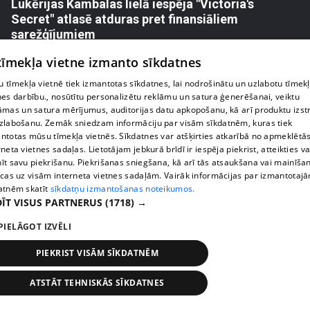
Lukērijas Kambalas lielā iespēja "Victoria's
Secret" atlasē atduras pret finansiāliem
sarežģījumiem
71. epizode
 tīmekļa vietne izmanto sīkdatnes
 tīmekļa vietnē tiek izmantotas sīkdatnes, lai nodrošinātu un uzlabotu tīmek
nes darbību., nosūtītu personalizētu reklāmu un satura ģenerēšanai, veiktu
āmas un satura mērījumus, auditorijas datu apkopošanu, kā arī produktu izst
zlabošanu. Zemāk sniedzam informāciju par visām sīkdatnēm, kuras tiek
ntotas mūsu tīmekļa vietnēs. Sīkdatnes var atšķirties atkarībā no apmeklētā
rneta vietnes sadaļas. Lietotājam jebkurā brīdī ir iespēja piekrist, atteikties va
īt savu piekrišanu. Piekrišanas sniegšana, kā arī tās atsaukšana vai mainīša
ecas uz visām interneta vietnes sadaļām. Vairāk informācijas par izmantotaj
atnēm skatīt
sīkdatņu izmantošanas noteikumos.
ĪT VISUS PARTNERUS
(1718) →
PIELĀGOT IZVĒLI
pirms 2 nedēļām, 6 dienām
00:03:18
Margarita Kolosova atklāti par dronu radīto
PIEKRIST VISĀM SĪKDATNĒM
nedrošības sajūtu Latgalē
72. epizode
ATSTĀT TEHNISKĀS SĪKDATNES