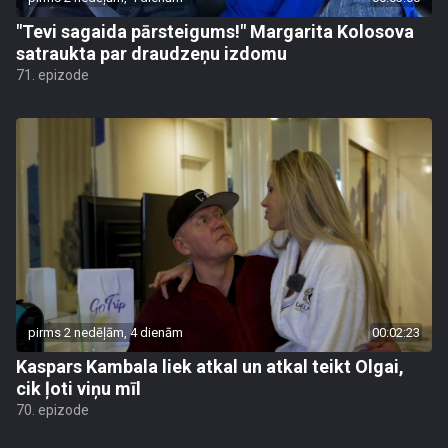
"Tevi sagaida pārsteigums!" Margarita Kolosova
satraukta par draudzeņu izdomu
71. epizode
pirms 2 nedēļām, 4 dienām
00:02:23
Kaspars Kambala liek atkal un atkal teikt Olgai,
cik ļoti viņu mīl
70. epizode