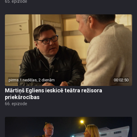
65. epizode
pirms 1 nedēļas, 2 dienām
00:02:50
Mārtiņš Egliens ieskicē teātra režisora
priekšrocības
66. epizode