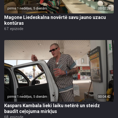
pirms 1 nedēļas, 5 dienām
00:02:28
Magone Liedeskalna novērtē savu jauno uzacu
kontūras
67. epizode
pirms 1 nedēļas, 5 dienām
00:04:42
Kaspars Kambala lieki laiku netērē un steidz
baudīt ceļojuma mirkļus
68. epizode