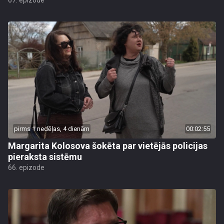
67. epizode
pirms 1 nedēļas, 4 dienām
00:02:55
Margarita Kolosova šokēta par vietējās policijas
pieraksta sistēmu
66. epizode