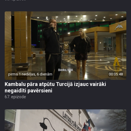
pirms 1 nedēļas, 6 dienām
00:05:48
Kambalu pāra atpūtu Turcijā izjauc vairāki
negaidīti pavērsieni
67. epizode