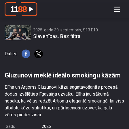
Gluzunovi meklē ideālo smokingu
kāzām
2025. gada 30. septembris, S13 E10
Slavenības. Bez filtra
Dalies
Gluzunovi meklē ideālo smokingu kāzām
Elīna un Artjoms Gluzunovi kāzu sagatavošanās procesā
dodas izvēlēties līgavaiņa uzvalku. Elīna jau sākumā
nosaka, ka vēlas redzēt Artjomu elegantā smokingā, lai viss
atbilstu kāzu stilistikai, un pārliecinoši uzsver, ka gala
vārds pieder viņai.
Gads
2025