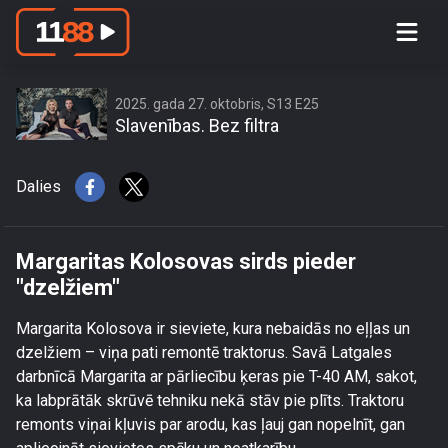
Margaritas Kolosovas sirds pieder
\"dzelžiem\"
2025. gada 27. oktobris, S13 E25
Slavenības. Bez filtra
Dalies
Margaritas Kolosovas sirds pieder
"dzelžiem"
Margarita Kolosova ir sieviete, kura nebaidās no eļļas un
dzelžiem – viņa pati remontē traktorus. Savā Latgales
darbnīcā Margarita ar pārliecību ķeras pie T-40 AM, sakot,
ka labprātāk skrūvē tehniku nekā stāv pie plīts. Traktoru
remonts viņai kļuvis par arodu, kas ļauj gan nopelnīt, gan