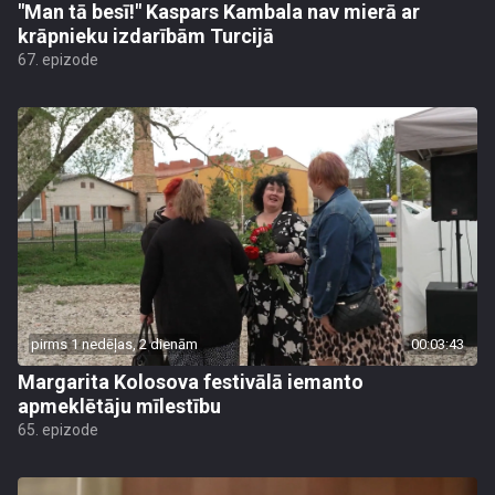
"Man tā besī!" Kaspars Kambala nav mierā ar
krāpnieku izdarībām Turcijā
67. epizode
pirms 1 nedēļas, 2 dienām
00:03:43
Margarita Kolosova festivālā iemanto
apmeklētāju mīlestību
65. epizode