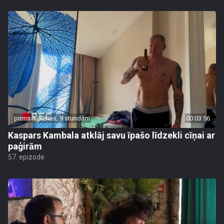
pirms 1 dienas, 9 stundām
00:03:56
Kaspars Kambala atklāj savu īpašo līdzekli cīņai ar
paģirām
57. epizode