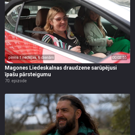
pirms 1 nedēļas, 6 dienām
00:02:55
Magones Liedeskalnas draudzene sarūpējusi
īpašu pārsteigumu
70. epizode