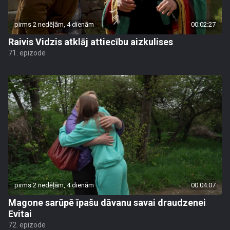
pirms 2 nedēļām, 4 dienām
00:02:27
Raivis Vidzis atklāj attiecību aizkulises
71. epizode
pirms 2 nedēļām, 4 dienām
00:04:07
Magone sarūpē īpašu dāvanu savai draudzenei
Evitai
72. epizode