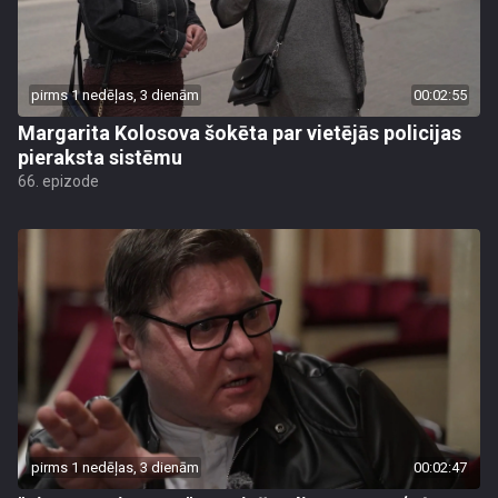
pirms 1 nedēļas, 3 dienām
00:02:55
Margarita Kolosova šokēta par vietējās policijas
pieraksta sistēmu
66. epizode
pirms 1 nedēļas, 3 dienām
00:02:47