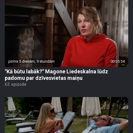
pirms 5 dienām, 9 stundām
00:05:54
"Kā būtu labāk?" Magone Liedeskalna lūdz
padomu par dzīvesvietas maiņu
63. epizode