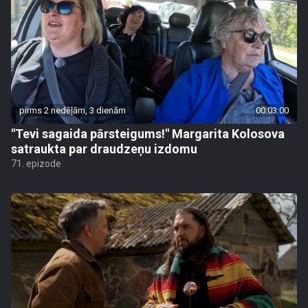
pirms 2 nedēļām, 3 dienām
00:03:00
"Tevi sagaida pārsteigums!" Margarita Kolosova
satraukta par draudzeņu izdomu
71. epizode