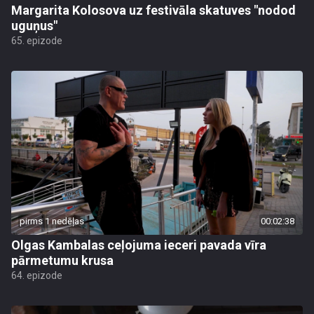
Margarita Kolosova uz festivāla skatuves "nodod
uguņus"
65. epizode
pirms 1 nedēļas
00:02:38
Olgas Kambalas ceļojuma ieceri pavada vīra
pārmetumu krusa
64. epizode