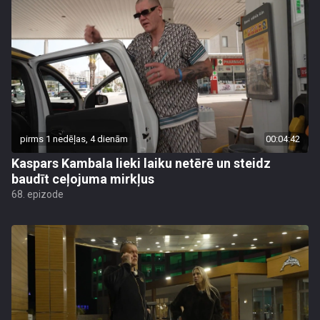
pirms 1 nedēļas, 4 dienām
00:04:42
Kaspars Kambala lieki laiku netērē un steidz
baudīt ceļojuma mirkļus
68. epizode