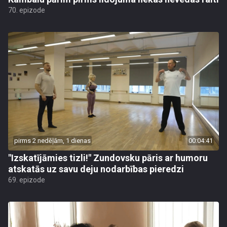
70. epizode
pirms 2 nedēļām, 1 dienas
00:04:41
"Izskatījāmies tizli!" Zundovsku pāris ar humoru
atskatās uz savu deju nodarbības pieredzi
69. epizode