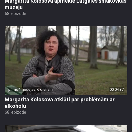
Margarita Kolosova apmeklē Latgales šmakovkas
muzeju
68. epizode
pirms 1 nedēļas, 6 dienām
00:04:37
Margarita Kolosova atklāti par problēmām ar
alkoholu
68. epizode