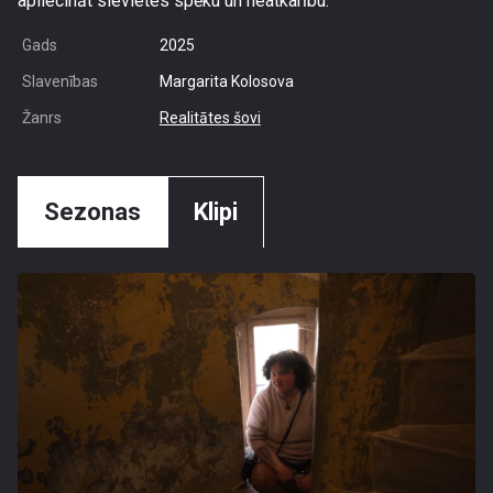
apliecināt sievietes spēku un neatkarību.
Gads
2025
Slavenības
Margarita Kolosova
Žanrs
Realitātes šovi
Sezonas
Klipi