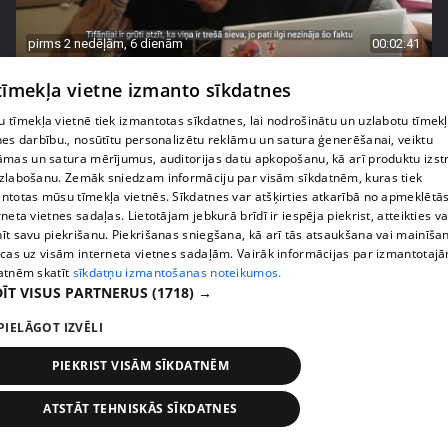
pirms 2 nedēļām, 6 dienām
00:02:41
Kaspars Kambala neslēpj vilšanos par bijušo sievu
 tīmekļa vietne izmanto sīkdatnes
Tifāniju
 tīmekļa vietnē tiek izmantotas sīkdatnes, lai nodrošinātu un uzlabotu tīmek
72. epizode
nes darbību., nosūtītu personalizētu reklāmu un satura ģenerēšanai, veiktu
āmas un satura mērījumus, auditorijas datu apkopošanu, kā arī produktu izst
zlabošanu. Zemāk sniedzam informāciju par visām sīkdatnēm, kuras tiek
ntotas mūsu tīmekļa vietnēs. Sīkdatnes var atšķirties atkarībā no apmeklētā
rneta vietnes sadaļas. Lietotājam jebkurā brīdī ir iespēja piekrist, atteikties va
īt savu piekrišanu. Piekrišanas sniegšana, kā arī tās atsaukšana vai mainīša
ecas uz visām interneta vietnes sadaļām. Vairāk informācijas par izmantotaj
atnēm skatīt
sīkdatņu izmantošanas noteikumos.
ĪT VISUS PARTNERUS
(1718) →
PIELĀGOT IZVĒLI
PIEKRIST VISĀM SĪKDATNĒM
pirms 2 nedēļām, 6 dienām
00:04:02
ATSTĀT TEHNISKĀS SĪKDATNES
Draudzene aicina pārvākties Magoni uz Kurzemes
pusi