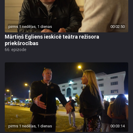
pirms 1 nedēļas, 1 dienas
00:02:50
Mārtiņš Egliens ieskicē teātra režisora
priekšrocības
66. epizode
pirms 1 nedēļas, 1 dienas
00:03:14