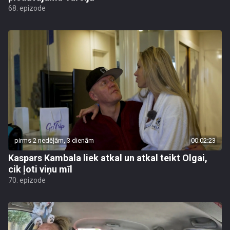
68. epizode
pirms 2 nedēļām, 3 dienām
00:02:23
Kaspars Kambala liek atkal un atkal teikt Olgai,
cik ļoti viņu mīl
70. epizode