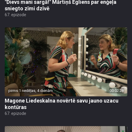
"Dievs mani sargā!" Mārtiņš Egliens par enģeļa
sniegto zīmi dzīvē
67. epizode
pirms 1 nedēļas, 4 dienām
00:02:28
Magone Liedeskalna novērtē savu jauno uzacu
kontūras
67. epizode