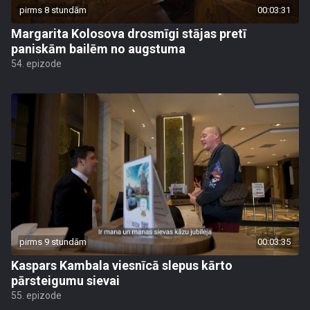
pirms 8 stundām
00:03:31
Margarita Kolosova drosmīgi stājas pretī
paniskām bailēm no augstuma
54. epizode
pirms 9 stundām
00:03:35
Kaspars Kambala viesnīcā slepus kārto
pārsteigumu sievai
55. epizode