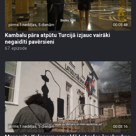
pirms 1 nedēļas, 5 dienām
00:05:48
Kambalu pāra atpūtu Turcijā izjauc vairāki
negaidīti pavērsieni
67. epizode
pirms 1 nedēļas, 5 dienām
00:03:16