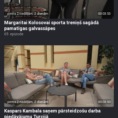
pirms 2 nedēļām, 2 dienām
00:03:53
Margaritai Kolosovai sporta treniņš sagādā
pamatīgas galvassāpes
69. epizode
pirms 2 nedēļām, 2 dienām
00:03:50
Kaspars Kambala saņem pārsteidzošu darba
piedāvājumu Turcijā