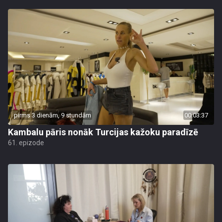
pirms 3 dienām, 9 stundām
00:03:37
Kambalu pāris nonāk Turcijas kažoku paradīzē
61. epizode