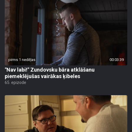
pirms 1 nedēļas
00:03:39
"Nav labi!" Zundovsku bāra atklāšanu
piemeklējušas vairākas ķibeles
65. epizode