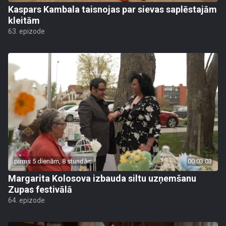
Kaspars Kambala taisnojas par sievas saplēstajām
kleitām
63. epizode
pirms 5 dienām, 8 stundām
00:03:03
Margarita Kolosova izbauda siltu uzņemšanu
Zupas festivālā
64. epizode