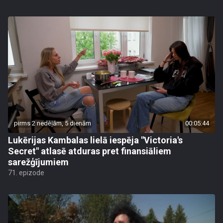
pirms 2 nedēļām, 5 dienām
00:05:44
Lukērijas Kambalas lielā iespēja "Victoria's
Secret" atlasē atduras pret finansiāliem
sarežģījumiem
71. epizode