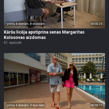
pirms 4 dienām, 8 stundām
00:03:25
Kāršu licēja apstiprina senas Margaritas
Kolosovas aizdomas
61. epizode
pirms 4 dienām, 9 stundām
00:03:17