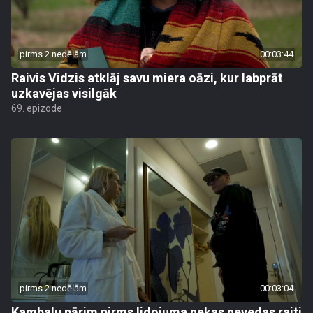
pirms 2 nedēļām
00:03:44
Raivis Vidzis atklāj savu miera oāzi, kur labprāt
uzkavējas visilgāk
69. epizode
pirms 2 nedēļām
00:03:04
Kambalu pārim pirms lidojuma nekas nevedas raiti