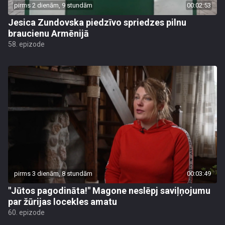
pirms 2 dienām, 9 stundām
00:02:53
Jesica Zundovska piedzīvo spriedzes pilnu
braucienu Armēnijā
58. epizode
pirms 3 dienām, 8 stundām
00:03:49
"Jūtos pagodināta!" Magone neslēpj saviļņojumu
par žūrijas locekles amatu
60. epizode