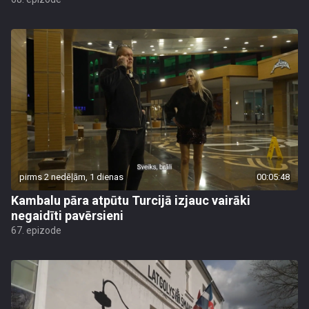
pirms 2 nedēļām, 1 dienas
00:05:48
Kambalu pāra atpūtu Turcijā izjauc vairāki
negaidīti pavērsieni
67. epizode