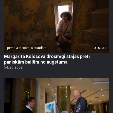
pirms 3 dienām, 5 stundām
00:03:31
Margarita Kolosova drosmīgi stājas pretī
paniskām bailēm no augstuma
54. epizode