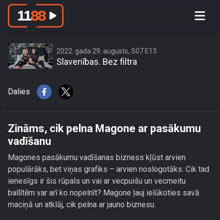
Zināms, cik pelna Magone ar
pasākumu vadīšanu
2022. gada 29. augusts, S07 E13
Slavenības. Bez filtra
Dalies
Zināms, cik pelna Magone ar pasākumu
vadīšanu
Magones pasākumu vadīšanas bizness kļūst arvien
populārāks, bet viņas grafiks – arvien noslogotāks. Cik tad
ienesīgs ir šis rūpals un vai ar vecpuišu un vecmeitu
ballītēm var arī ko nopelnīt? Magone ļauj ielūkoties savā
maciņā un atklāj, cik pelna ar jauno biznesu.