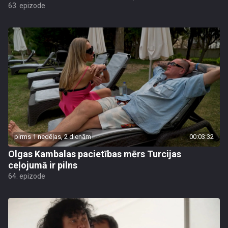
63. epizode
pirms 1 nedēļas, 2 dienām
00:03:32
Olgas Kambalas pacietības mērs Turcijas
ceļojumā ir pilns
64. epizode