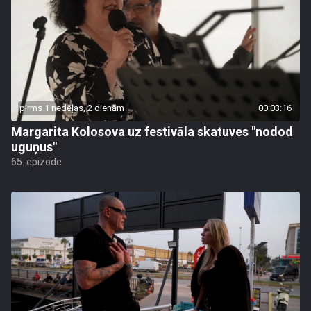
pirms 1 nedēļas, 2 dienām
00:03:16
Margarita Kolosova uz festivāla skatuves "nodod
uguņus"
65. epizode