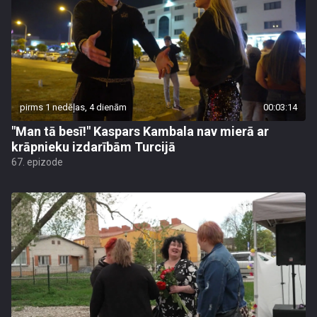
pirms 1 nedēļas, 4 dienām
00:03:14
"Man tā besī!" Kaspars Kambala nav mierā ar
krāpnieku izdarībām Turcijā
67. epizode