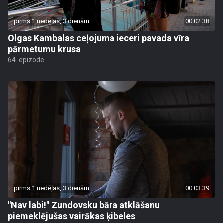
pirms 1 nedēļas, 3 dienām
00:02:38
Olgas Kambalas ceļojuma ieceri pavada vīra
pārmetumu krusa
64. epizode
pirms 1 nedēļas, 3 dienām
00:03:39
"Nav labi!" Zundovsku bāra atklāšanu
piemeklējušas vairākas ķibeles