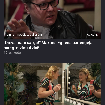
pirms 1 nedēļas, 6 dienām
00:02:47
"Dievs mani sargā!" Mārtiņš Egliens par enģeļa
sniegto zīmi dzīvē
67. epizode