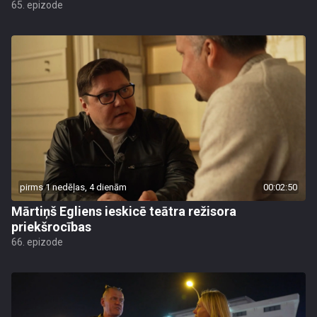
65. epizode
pirms 1 nedēļas, 4 dienām
00:02:50
Mārtiņš Egliens ieskicē teātra režisora
priekšrocības
66. epizode