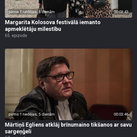
pirms 1 nedēļas, 5 dienām
00:03:43
Margarita Kolosova festivālā iemanto
apmeklētāju mīlestību
65. epizode
pirms 1 nedēļas, 5 dienām
00:03:46
Mārtiņš Egliens atklāj brīnumaino tikšanos ar savu
sargeņģeli