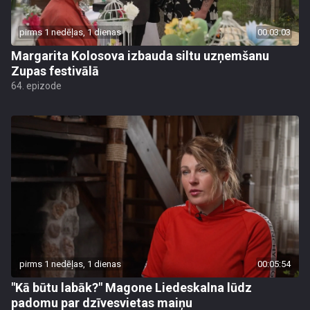
pirms 1 nedēļas, 1 dienas
00:03:03
Margarita Kolosova izbauda siltu uzņemšanu
Zupas festivālā
64. epizode
pirms 1 nedēļas, 1 dienas
00:05:54
"Kā būtu labāk?" Magone Liedeskalna lūdz
padomu par dzīvesvietas maiņu