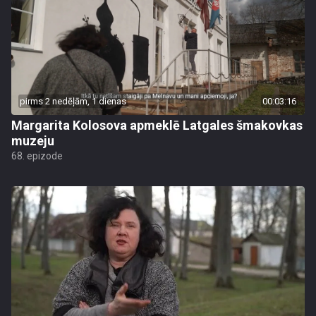
pirms 2 nedēļām, 1 dienas
00:03:16
Margarita Kolosova apmeklē Latgales šmakovkas
muzeju
68. epizode