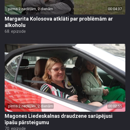
pirms 2 nedēļām, 2 dienām
00:04:37
Margarita Kolosova atklāti par problēmām ar
alkoholu
68. epizode
pirms 2 nedēļām, 2 dienām
00:02:55
Magones Liedeskalnas draudzene sarūpējusi
īpašu pārsteigumu
70. epizode