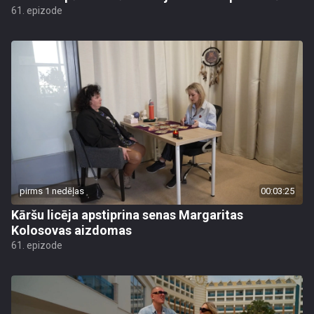
61. epizode
pirms 1 nedēļas
00:03:25
Kāršu licēja apstiprina senas Margaritas
Kolosovas aizdomas
61. epizode