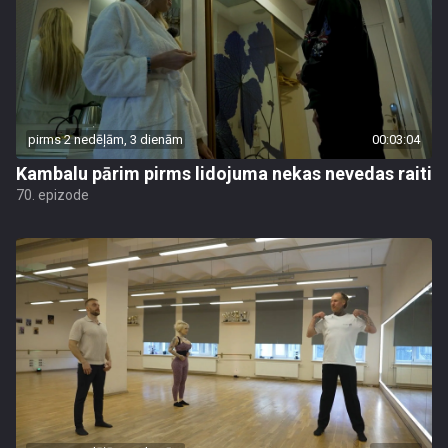
pirms 2 nedēļām, 3 dienām
00:03:04
Kambalu pārim pirms lidojuma nekas nevedas raiti
70. epizode