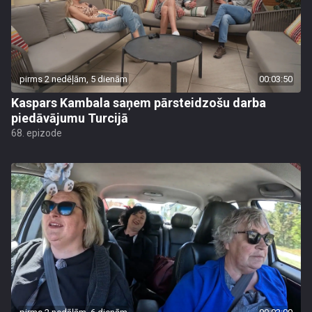
pirms 2 nedēļām, 5 dienām
00:03:50
Kaspars Kambala saņem pārsteidzošu darba
piedāvājumu Turcijā
68. epizode