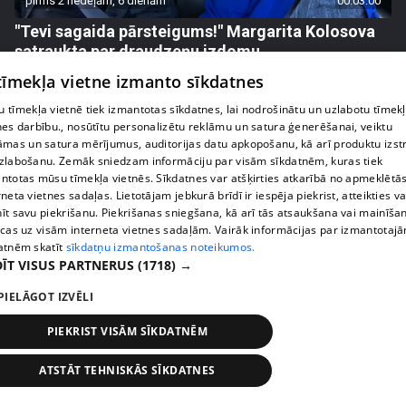
pirms 2 nedēļām, 6 dienām
00:03:00
"Tevi sagaida pārsteigums!" Margarita Kolosova
satraukta par draudzeņu izdomu
71. epizode
 tīmekļa vietne izmanto sīkdatnes
 tīmekļa vietnē tiek izmantotas sīkdatnes, lai nodrošinātu un uzlabotu tīmek
nes darbību., nosūtītu personalizētu reklāmu un satura ģenerēšanai, veiktu
āmas un satura mērījumus, auditorijas datu apkopošanu, kā arī produktu izst
zlabošanu. Zemāk sniedzam informāciju par visām sīkdatnēm, kuras tiek
ntotas mūsu tīmekļa vietnēs. Sīkdatnes var atšķirties atkarībā no apmeklētā
rneta vietnes sadaļas. Lietotājam jebkurā brīdī ir iespēja piekrist, atteikties va
īt savu piekrišanu. Piekrišanas sniegšana, kā arī tās atsaukšana vai mainīša
ecas uz visām interneta vietnes sadaļām. Vairāk informācijas par izmantotaj
atnēm skatīt
sīkdatņu izmantošanas noteikumos.
ĪT VISUS PARTNERUS
(1718) →
PIELĀGOT IZVĒLI
pirms 2 nedēļām, 6 dienām
00:02:23
PIEKRIST VISĀM SĪKDATNĒM
Kaspars Kambala liek atkal un atkal teikt Olgai,
cik ļoti viņu mīl
ATSTĀT TEHNISKĀS SĪKDATNES
70. epizode