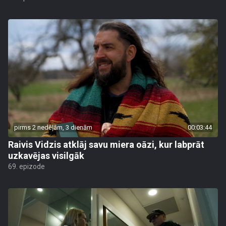
pirms 2 nedēļām, 3 dienām
00:03:44
Raivis Vidzis atklāj savu miera oāzi, kur labprāt
uzkavējas visilgāk
69. epizode