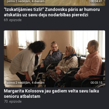
pirms 2 nedēļām, 4 dienām
00:04:41
"Izskatījāmies tizli!" Zundovsku pāris ar humoru
atskatās uz savu deju nodarbības pieredzi
69. epizode
pirms 2 nedēļām, 4 dienām
00:03:15
Margarita Kolosova jau gadiem velta savu laiku
senioru atbalstam
70. epizode