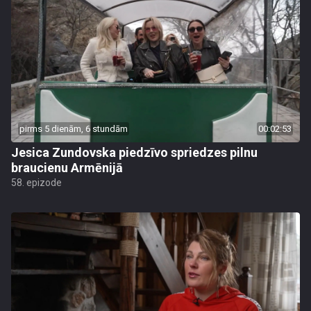
pirms 5 dienām, 6 stundām
00:02:53
Jesica Zundovska piedzīvo spriedzes pilnu
braucienu Armēnijā
58. epizode