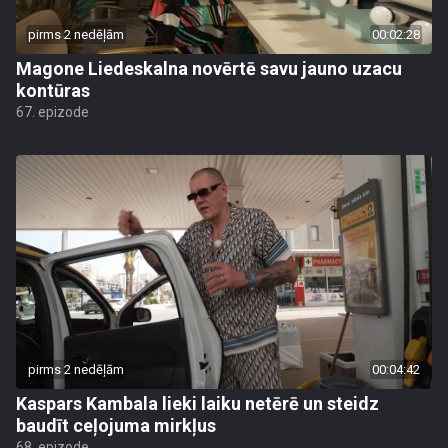
pirms 2 nedēļām
00:02:28
Magone Liedeskalna novērtē savu jauno uzacu
kontūras
67. epizode
pirms 2 nedēļām
00:04:42
Kaspars Kambala lieki laiku netērē un steidz
baudīt ceļojuma mirkļus
68. epizode