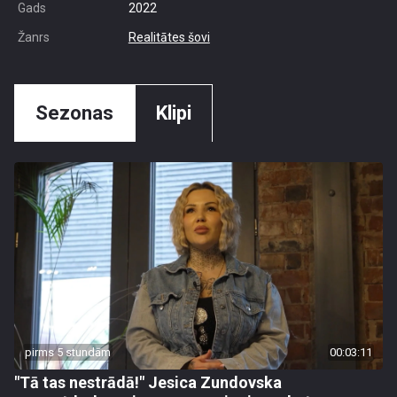
Gads
2022
Žanrs
Realitātes šovi
Sezonas
Klipi
pirms 5 stundām
00:03:11
"Tā tas nestrādā!" Jesica Zundovska