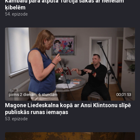
Kambalu pāra atpūta Turcijā sākas ar nelielām
ķibelēm
54. epizode
pirms 2 dienām, 6 stundām
00:01:53
Magone Liedeskalna kopā ar Ansi Klintsonu slīpē
publiskās runas iemaņas
53. epizode