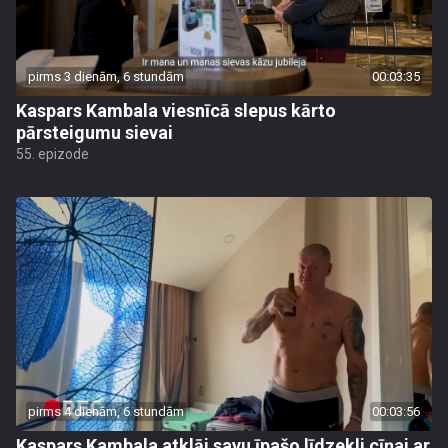
pirms 3 dienām, 6 stundām
00:03:35
Kaspars Kambala viesnīcā slepus kārto
pārsteigumu sievai
55. epizode
pirms 4 dienām, 6 stundām
00:03:56
Kaspars Kambala atklāj savu īpašo līdzekli cīņai ar