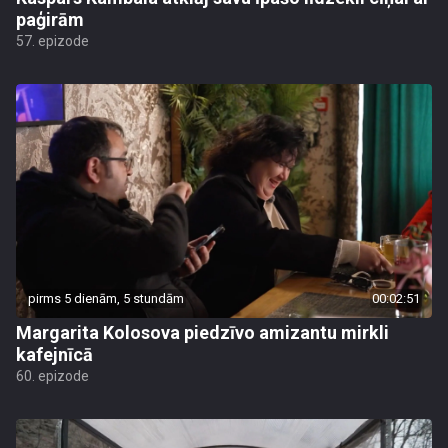
paģirām
57. epizode
pirms 5 dienām, 5 stundām
00:02:51
Margarita Kolosova piedzīvo amizantu mirkli
kafejnīcā
60. epizode