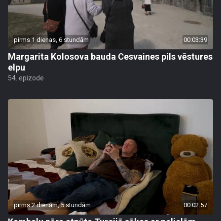
pirms 1 dienas, 6 stundām
00:03:39
Margarita Kolosova bauda Cesvaines pils vēstures
elpu
54. epizode
pirms 2 dienām, 5 stundām
00:02:57