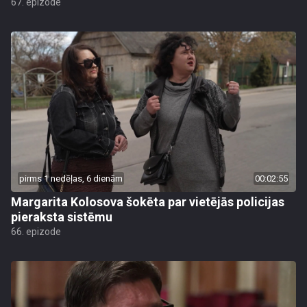
67. epizode
pirms 1 nedēļas, 6 dienām
00:02:55
Margarita Kolosova šokēta par vietējās policijas
pieraksta sistēmu
66. epizode