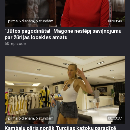
pirms 6 dienām, 5 stundām
00:03:49
"Jūtos pagodināta!" Magone neslēpj saviļņojumu
par žūrijas locekles amatu
60. epizode
pirms 6 dienām, 6 stundām
00:03:37
Kambalu pāris nonāk Turcijas kažoku paradīzē