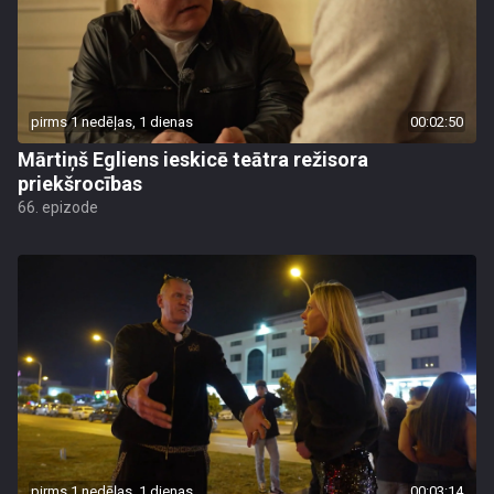
pirms 1 nedēļas, 1 dienas
00:02:50
Mārtiņš Egliens ieskicē teātra režisora
priekšrocības
66. epizode
pirms 1 nedēļas, 1 dienas
00:03:14