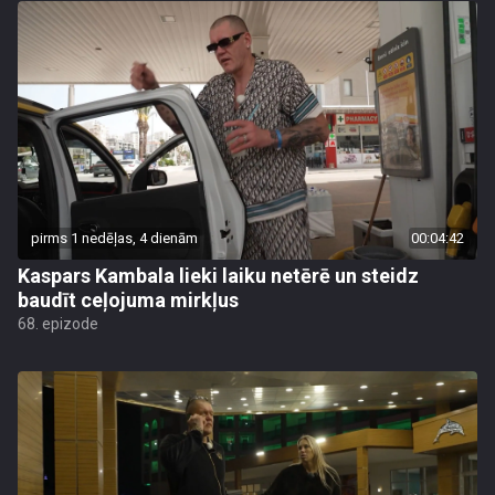
pirms 1 nedēļas, 4 dienām
00:04:42
Kaspars Kambala lieki laiku netērē un steidz
baudīt ceļojuma mirkļus
68. epizode