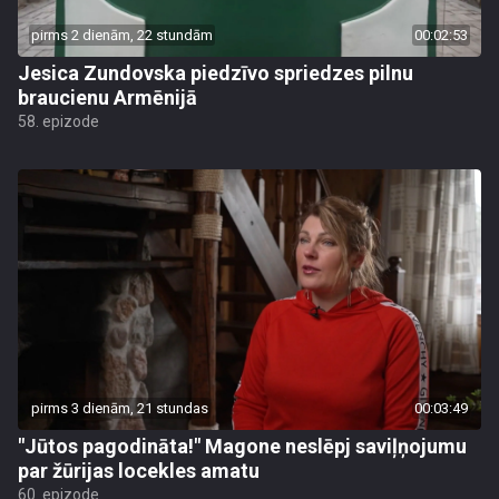
pirms 2 dienām, 22 stundām
00:02:53
Jesica Zundovska piedzīvo spriedzes pilnu
braucienu Armēnijā
58. epizode
pirms 3 dienām, 21 stundas
00:03:49
"Jūtos pagodināta!" Magone neslēpj saviļņojumu
par žūrijas locekles amatu
60. epizode