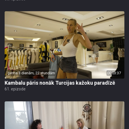
pirms 3 dienām, 22 stundām
00:03:37
Kambalu pāris nonāk Turcijas kažoku paradīzē
61. epizode