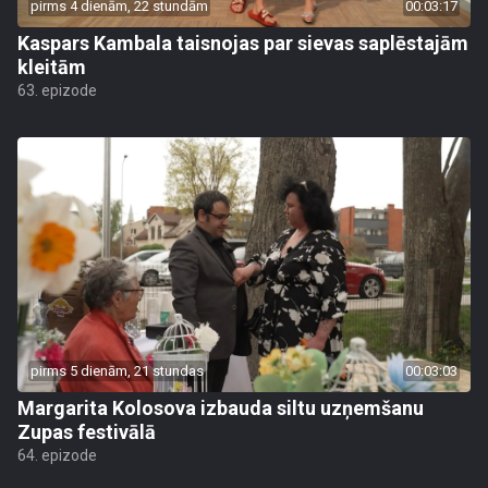
pirms 4 dienām, 22 stundām
00:03:17
Kaspars Kambala taisnojas par sievas saplēstajām
kleitām
63. epizode
pirms 5 dienām, 21 stundas
00:03:03
Margarita Kolosova izbauda siltu uzņemšanu
Zupas festivālā
64. epizode