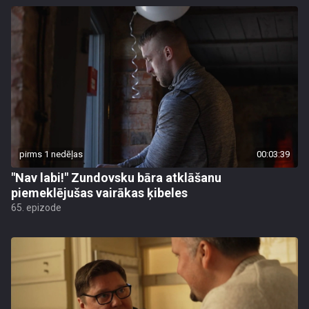
pirms 1 nedēļas
00:03:39
"Nav labi!" Zundovsku bāra atklāšanu
piemeklējušas vairākas ķibeles
65. epizode