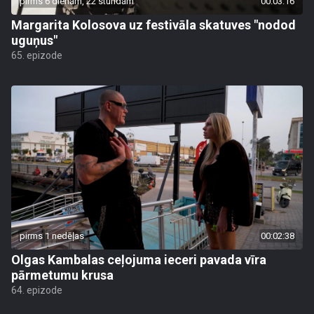
pirms 6 dienām, 22 stundām
00:03:16
Margarita Kolosova uz festivāla skatuves "nodod
uguņus"
65. epizode
pirms 1 nedēļas
00:02:38
Olgas Kambalas ceļojuma ieceri pavada vīra
pārmetumu krusa
64. epizode