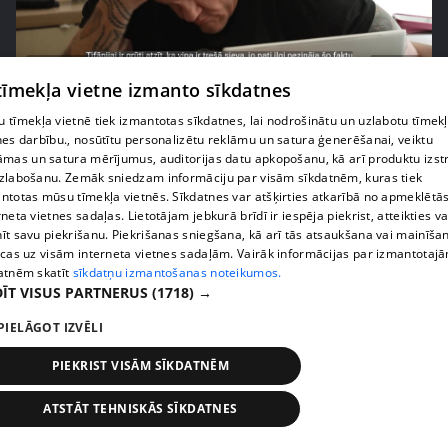
pirms 2 nedēļām, 6 dienām
00:02:41
 tīmekļa vietne izmanto sīkdatnes
Kaspars Kambala neslēpj vilšanos par bijušo sievu
Tifāniju
 tīmekļa vietnē tiek izmantotas sīkdatnes, lai nodrošinātu un uzlabotu tīmek
nes darbību., nosūtītu personalizētu reklāmu un satura ģenerēšanai, veiktu
72. epizode
āmas un satura mērījumus, auditorijas datu apkopošanu, kā arī produktu izst
zlabošanu. Zemāk sniedzam informāciju par visām sīkdatnēm, kuras tiek
ntotas mūsu tīmekļa vietnēs. Sīkdatnes var atšķirties atkarībā no apmeklētā
rneta vietnes sadaļas. Lietotājam jebkurā brīdī ir iespēja piekrist, atteikties va
īt savu piekrišanu. Piekrišanas sniegšana, kā arī tās atsaukšana vai mainīša
ecas uz visām interneta vietnes sadaļām. Vairāk informācijas par izmantotaj
atnēm skatīt
sīkdatņu izmantošanas noteikumos.
ĪT VISUS PARTNERUS
(1718) →
PIELĀGOT IZVĒLI
PIEKRIST VISĀM SĪKDATNĒM
pirms 2 nedēļām, 6 dienām
00:04:02
ATSTĀT TEHNISKĀS SĪKDATNES
Draudzene aicina pārvākties Magoni uz Kurzemes