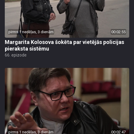
pirms 1 nedēļas, 3 dienām
00:02:55
Margarita Kolosova šokēta par vietējās policijas
pieraksta sistēmu
66. epizode
pirms 1 nedēļas, 3 dienām
00:02:47