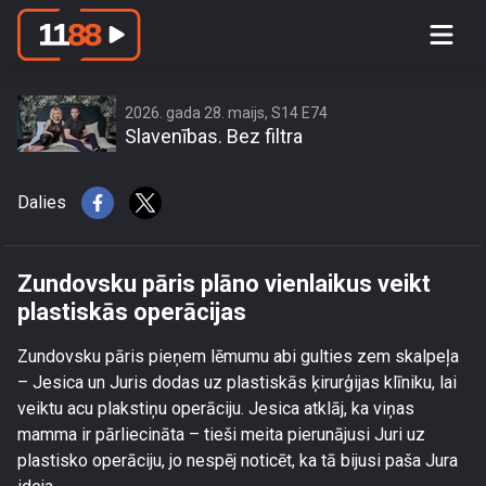
Zundovsku pāris plāno vienlaikus
veikt plastiskās operācijas
2026. gada 28. maijs, S14 E74
Slavenības. Bez filtra
Dalies
Zundovsku pāris plāno vienlaikus veikt
plastiskās operācijas
Zundovsku pāris pieņem lēmumu abi gulties zem skalpeļa
– Jesica un Juris dodas uz plastiskās ķirurģijas klīniku, lai
veiktu acu plakstiņu operāciju. Jesica atklāj, ka viņas
mamma ir pārliecināta – tieši meita pierunājusi Juri uz
plastisko operāciju, jo nespēj noticēt, ka tā bijusi paša Jura