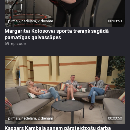
pirms 2 nedēļām, 2 dienām
00:03:53
Margaritai Kolosovai sporta treniņš sagādā
pamatīgas galvassāpes
69. epizode
pirms 2 nedēļām, 2 dienām
00:03:50
Kaspars Kambala saņem pārsteidzošu darba