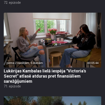
72. epizode
pirms 2 nedēļām, 5 dienām
00:05:44
Lukērijas Kambalas lielā iespēja "Victoria's
Secret" atlasē atduras pret finansiāliem
sarežģījumiem
71. epizode