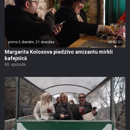
pirms 2 dienām, 21 stundas
00:02:51
Margarita Kolosova piedzīvo amizantu mirkli
kafejnīcā
60. epizode