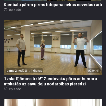
Kambalu pārim pirms lidojuma nekas nevedas raiti
70. epizode
pirms 2 nedēļām, 1 dienas
00:04:41
"Izskatījāmies tizli!" Zundovsku pāris ar humoru
atskatās uz savu deju nodarbības pieredzi
69. epizode