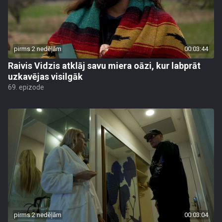
pirms 2 nedēļām
00:03:44
Raivis Vidzis atklāj savu miera oāzi, kur labprāt
uzkavējas visilgāk
69. epizode
pirms 2 nedēļām
00:03:04