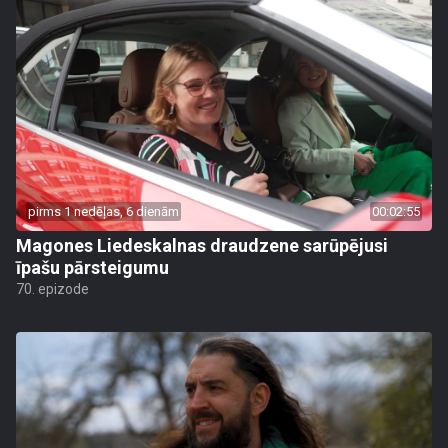
pirms 1 nedēļas, 6 dienām
00:02:55
Magones Liedeskalnas draudzene sarūpējusi
īpašu pārsteigumu
70. epizode