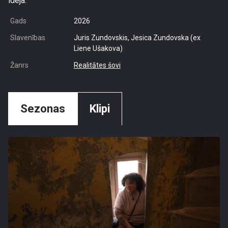
ideja.
Gads
2026
Slavenības
Juris Zundovskis, Jesica Zundovska (ex
Liene Ušakova)
Žanrs
Realitātes šovi
Sezonas
Klipi