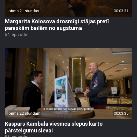
pirms 21 stundas
00:03:31
Margarita Kolosova drosmīgi stājas pretī
paniskām bailēm no augstuma
54. epizode
pirms 22 stundām
00:03:35
Kaspars Kambala viesnīcā slepus kārto
pārsteigumu sievai