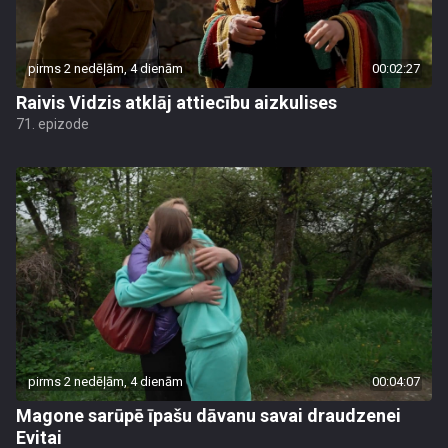
pirms 2 nedēļām, 4 dienām
00:02:27
Raivis Vidzis atklāj attiecību aizkulises
71. epizode
pirms 2 nedēļām, 4 dienām
00:04:07
Magone sarūpē īpašu dāvanu savai draudzenei
Evitai