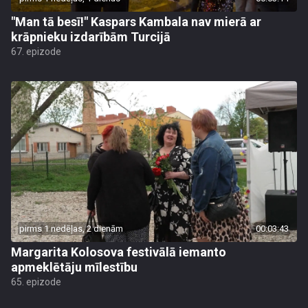
"Man tā besī!" Kaspars Kambala nav mierā ar
krāpnieku izdarībām Turcijā
67. epizode
pirms 1 nedēļas, 2 dienām
00:03:43
Margarita Kolosova festivālā iemanto
apmeklētāju mīlestību
65. epizode