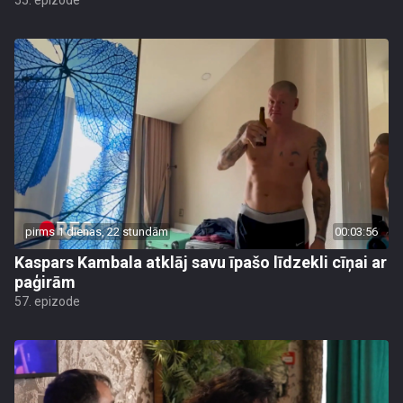
55. epizode
pirms 1 dienas, 22 stundām
00:03:56
Kaspars Kambala atklāj savu īpašo līdzekli cīņai ar
paģirām
57. epizode