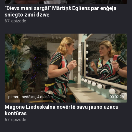
"Dievs mani sargā!" Mārtiņš Egliens par enģeļa
sniegto zīmi dzīvē
67. epizode
pirms 1 nedēļas, 4 dienām
00:02:28
Magone Liedeskalna novērtē savu jauno uzacu
kontūras
67. epizode