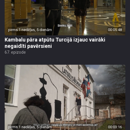
pirms 1 nedēļas, 5 dienām
00:05:48
Kambalu pāra atpūtu Turcijā izjauc vairāki
negaidīti pavērsieni
67. epizode
pirms 1 nedēļas, 5 dienām
00:03:16