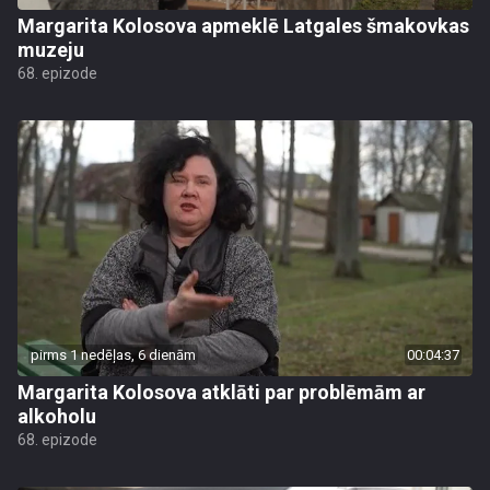
Margarita Kolosova apmeklē Latgales šmakovkas
muzeju
68. epizode
pirms 1 nedēļas, 6 dienām
00:04:37
Margarita Kolosova atklāti par problēmām ar
alkoholu
68. epizode