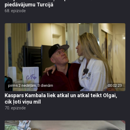
piedāvājumu Turcijā
68. epizode
pirms 2 nedēļām, 3 dienām
00:02:23
Kaspars Kambala liek atkal un atkal teikt Olgai,
cik ļoti viņu mīl
70. epizode