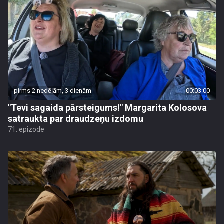
pirms 2 nedēļām, 3 dienām
00:03:00
"Tevi sagaida pārsteigums!" Margarita Kolosova
satraukta par draudzeņu izdomu
71. epizode