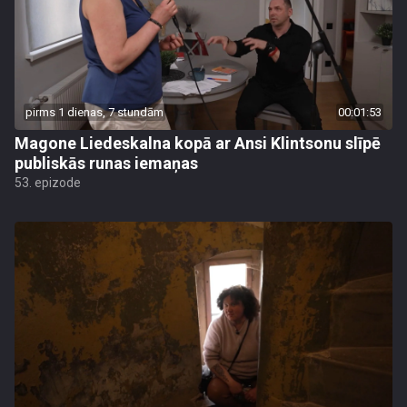
pirms 1 dienas, 7 stundām
00:01:53
Magone Liedeskalna kopā ar Ansi Klintsonu slīpē
publiskās runas iemaņas
53. epizode