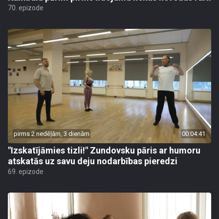
70. epizode
pirms 2 nedēļām, 3 dienām
00:04:41
"Izskatījāmies tizli!" Zundovsku pāris ar humoru
atskatās uz savu deju nodarbības pieredzi
69. epizode