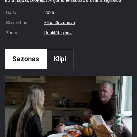
atrisinājusi, bloķējot Artjoma ienākošos zvana signālus.
Gads
2025
Slavenības
Elīna Gluzunova
Žanrs
Realitātes šovi
Sezonas
Klipi