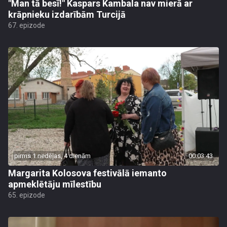
"Man tā besī!" Kaspars Kambala nav mierā ar
krāpnieku izdarībām Turcijā
67. epizode
pirms 1 nedēļas, 4 dienām
00:03:43
Margarita Kolosova festivālā iemanto
apmeklētāju mīlestību
65. epizode