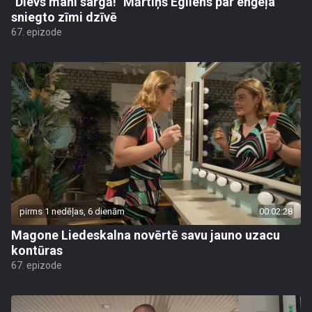
"Dievs mani sargā!" Mārtiņš Egliens par enģeļa
sniegto zīmi dzīvē
67. epizode
pirms 1 nedēļas, 6 dienām
00:02:28
Magone Liedeskalna novērtē savu jauno uzacu
kontūras
67. epizode