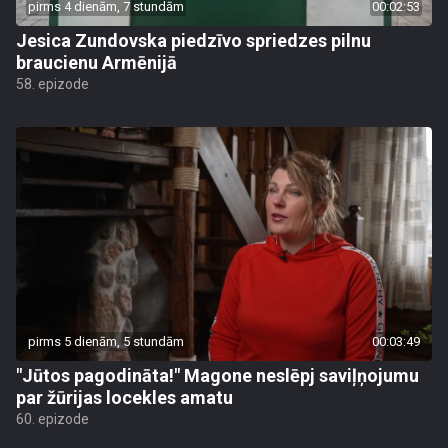
pirms 4 dienām, 7 stundām
00:02:53
Jesica Zundovska piedzīvo spriedzes pilnu
braucienu Armēnijā
58. epizode
pirms 5 dienām, 5 stundām
00:03:49
"Jūtos pagodināta!" Magone neslēpj saviļņojumu
par žūrijas locekles amatu
60. epizode