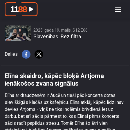
Elīna skaidro, kāpēc bloķē Artjoma
ienākošos zvana signālus
2025. gada 19. maijs, S12 E66
Slavenības. Bez filtra
Dalies
Elīna skaidro, kāpēc bloķē Artjoma
ienākošos zvana signālus
Elīna ar draudzenēm ir Aucē un tieši pēc koncerta dotas
sievišķīgās klačās uz kafejnīcu. Elīna atklāj, kāpēc līdzi nav
devies Artjoms - viņš ne tikai nolēmis brīvdienā iet uz
darbu, bet arī sācis pārmest to, kas Elīnai pirms koncerta
sācis radīt papildus stresu. Tomēr Elīna šo ātri vien