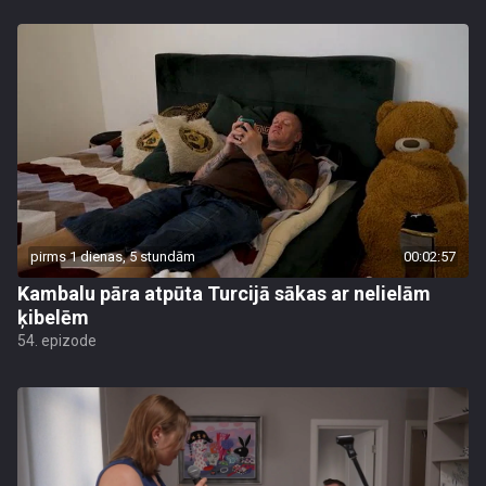
pirms 1 dienas, 5 stundām
00:02:57
Kambalu pāra atpūta Turcijā sākas ar nelielām
ķibelēm
54. epizode