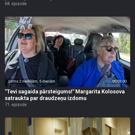
68. epizode
pirms 2 nedēļām, 5 dienām
00:03:00
"Tevi sagaida pārsteigums!" Margarita Kolosova
satraukta par draudzeņu izdomu
71. epizode