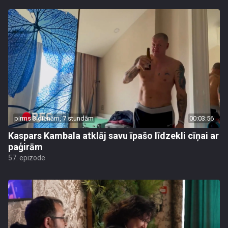
pirms 3 dienām, 7 stundām
00:03:56
Kaspars Kambala atklāj savu īpašo līdzekli cīņai ar
paģirām
57. epizode