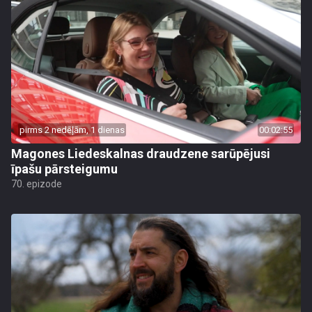
pirms 2 nedēļām, 1 dienas
00:02:55
Magones Liedeskalnas draudzene sarūpējusi
īpašu pārsteigumu
70. epizode