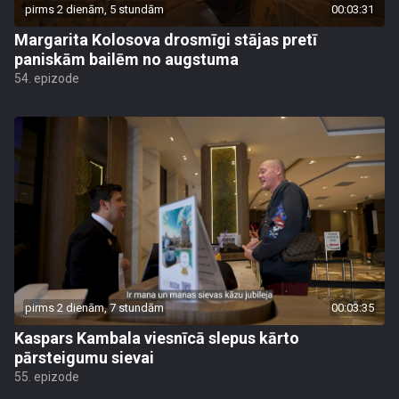
pirms 2 dienām, 5 stundām
00:03:31
Margarita Kolosova drosmīgi stājas pretī
paniskām bailēm no augstuma
54. epizode
pirms 2 dienām, 7 stundām
00:03:35
Kaspars Kambala viesnīcā slepus kārto
pārsteigumu sievai
55. epizode