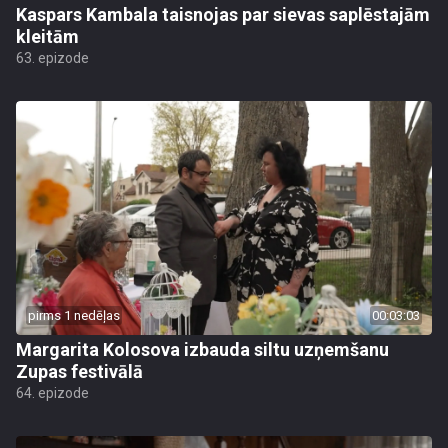
Kaspars Kambala taisnojas par sievas saplēstajām
kleitām
63. epizode
pirms 1 nedēļas
00:03:03
Margarita Kolosova izbauda siltu uzņemšanu
Zupas festivālā
64. epizode