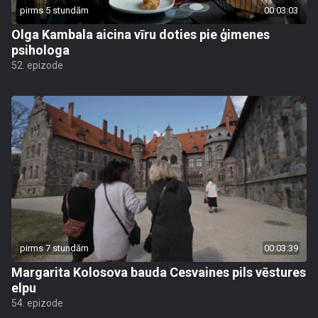
pirms 5 stundām
00:03:03
Olga Kambala aicina vīru doties pie ģimenes
psihologa
52. epizode
pirms 7 stundām
00:03:39
Margarita Kolosova bauda Cesvaines pils vēstures
elpu
54. epizode