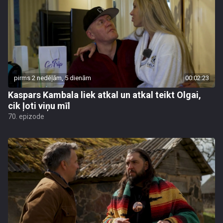
pirms 2 nedēļām, 5 dienām
00:02:23
Kaspars Kambala liek atkal un atkal teikt Olgai,
cik ļoti viņu mīl
70. epizode