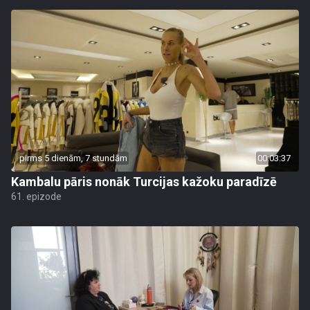
pirms 5 dienām, 7 stundām
00:03:37
Kambalu pāris nonāk Turcijas kažoku paradīzē
61. epizode