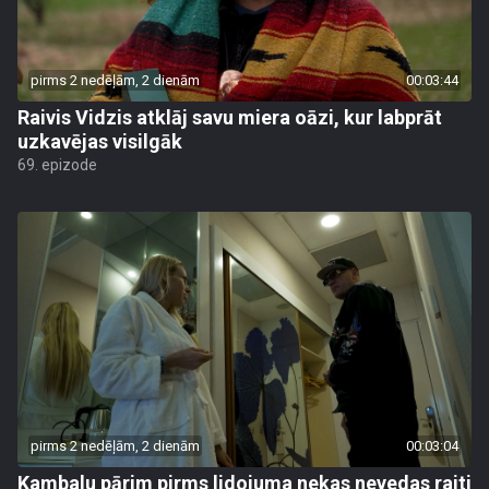
pirms 2 nedēļām, 2 dienām
00:03:44
Raivis Vidzis atklāj savu miera oāzi, kur labprāt
uzkavējas visilgāk
69. epizode
pirms 2 nedēļām, 2 dienām
00:03:04
Kambalu pārim pirms lidojuma nekas nevedas raiti