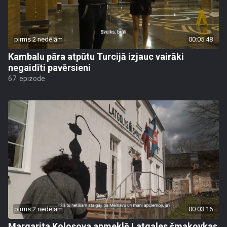
pirms 2 nedēļām
00:05:48
Kambalu pāra atpūtu Turcijā izjauc vairāki
negaidīti pavērsieni
67. epizode
pirms 2 nedēļām
00:03:16
Margarita Kolosova apmeklē Latgales šmakovkas