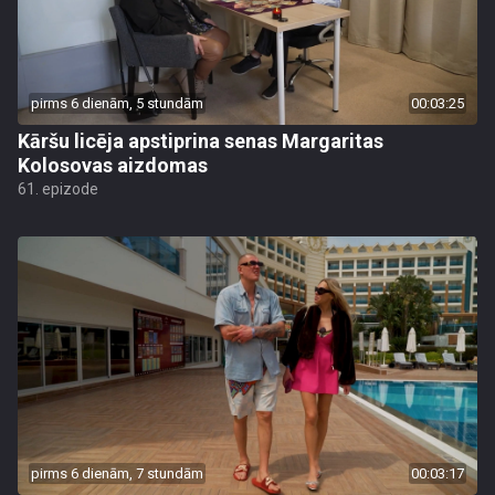
pirms 6 dienām, 5 stundām
00:03:25
Kāršu licēja apstiprina senas Margaritas
Kolosovas aizdomas
61. epizode
pirms 6 dienām, 7 stundām
00:03:17