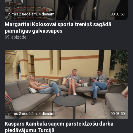
pirms 2 nedēļām, 4 dienām
00:03:53
Margaritai Kolosovai sporta treniņš sagādā
pamatīgas galvassāpes
69. epizode
pirms 2 nedēļām, 4 dienām
00:03:50
Kaspars Kambala saņem pārsteidzošu darba
piedāvājumu Turcijā