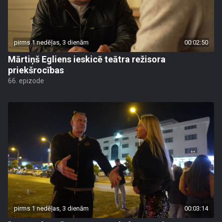
pirms 1 nedēļas, 3 dienām
00:02:50
Mārtiņš Egliens ieskicē teātra režisora
priekšrocības
66. epizode
pirms 1 nedēļas, 3 dienām
00:03:14