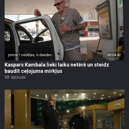
pirms 1 nedēļas, 6 dienām
00:04:42
Kaspars Kambala lieki laiku netērē un steidz
baudīt ceļojuma mirkļus
68. epizode