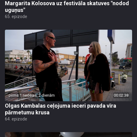
Margarita Kolosova uz festivāla skatuves "nodod
uguņus"
65. epizode
pirms 1 nedēļas, 2 dienām
00:02:38
Olgas Kambalas ceļojuma ieceri pavada vīra
pārmetumu krusa
64. epizode