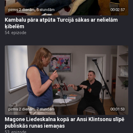
pirms 2 dienām, 5 stundām
00:02:57
Kambalu pāra atpūta Turcijā sākas ar nelielām
ķibelēm
54. epizode
pirms 2 dienām, 7 stundām
00:01:53
Magone Liedeskalna kopā ar Ansi Klintsonu slīpē
publiskās runas iemaņas
53. epizode