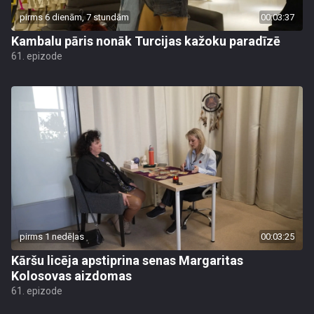
pirms 6 dienām, 7 stundām
00:03:37
Kambalu pāris nonāk Turcijas kažoku paradīzē
61. epizode
pirms 1 nedēļas
00:03:25
Kāršu licēja apstiprina senas Margaritas
Kolosovas aizdomas
61. epizode