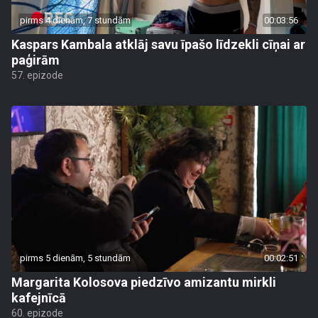
pirms 4 dienām, 7 stundām
00:03:56
Kaspars Kambala atklāj savu īpašo līdzekli cīņai ar
paģirām
57. epizode
pirms 5 dienām, 5 stundām
00:02:51
Margarita Kolosova piedzīvo amizantu mirkli
kafejnīcā
60. epizode