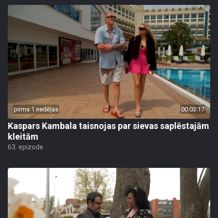
pirms 1 nedēļas
00:03:17
Kaspars Kambala taisnojas par sievas saplēstajām
kleitām
63. epizode