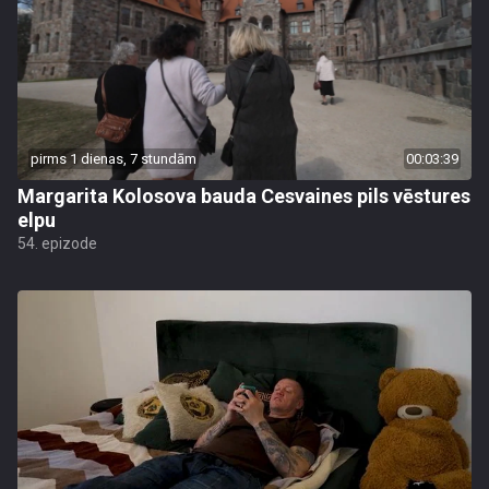
pirms 1 dienas, 7 stundām
00:03:39
Margarita Kolosova bauda Cesvaines pils vēstures
elpu
54. epizode