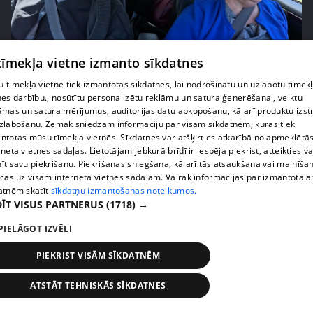
pirms 2 nedēļām, 6 dienām
00:03:00
 tīmekļa vietne izmanto sīkdatnes
"Tevi sagaida pārsteigums!" Margarita Kolosova
satraukta par draudzeņu izdomu
 tīmekļa vietnē tiek izmantotas sīkdatnes, lai nodrošinātu un uzlabotu tīmek
nes darbību., nosūtītu personalizētu reklāmu un satura ģenerēšanai, veiktu
71. epizode
āmas un satura mērījumus, auditorijas datu apkopošanu, kā arī produktu izst
zlabošanu. Zemāk sniedzam informāciju par visām sīkdatnēm, kuras tiek
ntotas mūsu tīmekļa vietnēs. Sīkdatnes var atšķirties atkarībā no apmeklētā
rneta vietnes sadaļas. Lietotājam jebkurā brīdī ir iespēja piekrist, atteikties va
īt savu piekrišanu. Piekrišanas sniegšana, kā arī tās atsaukšana vai mainīša
ecas uz visām interneta vietnes sadaļām. Vairāk informācijas par izmantotaj
atnēm skatīt
sīkdatņu izmantošanas noteikumos.
ĪT VISUS PARTNERUS
(1718) →
PIELĀGOT IZVĒLI
PIEKRIST VISĀM SĪKDATNĒM
pirms 2 nedēļām, 6 dienām
00:02:23
ATSTĀT TEHNISKĀS SĪKDATNES
Kaspars Kambala liek atkal un atkal teikt Olgai,