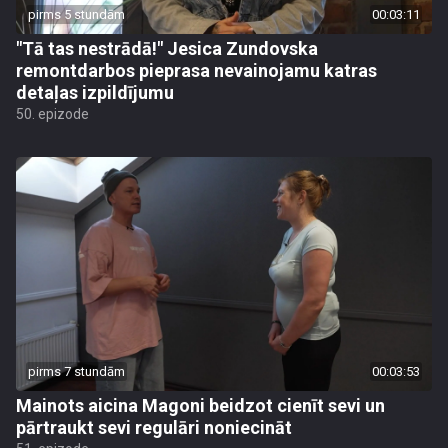
pirms 5 stundām
00:03:11
"Tā tas nestrādā!" Jesica Zundovska
remontdarbos pieprasa nevainojamu katras
detaļas izpildījumu
50. epizode
pirms 7 stundām
00:03:53
Mainots aicina Magoni beidzot cienīt sevi un
pārtraukt sevi regulāri noniecināt