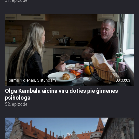
51. epizode
pirms 1 dienas, 5 stundām
00:03:03
Olga Kambala aicina vīru doties pie ģimenes
psihologa
52. epizode