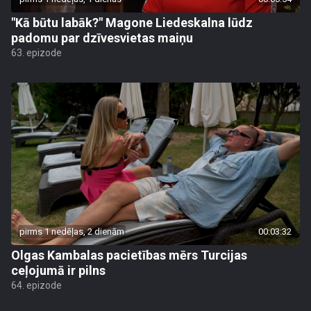
"Kā būtu labāk?" Magone Liedeskalna lūdz
padomu par dzīvesvietas maiņu
63. epizode
pirms 1 nedēļas, 2 dienām
00:03:32
Olgas Kambalas pacietības mērs Turcijas
ceļojumā ir pilns
64. epizode