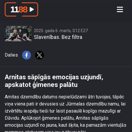
Arnitas sāpīgās emocijas uzjundī,
apskatot ģimenes palātu
2025. gada 6. marts, S12 E27
Slavenības. Bez filtra
Dalies
Arnitas sāpīgās emocijas uzjundī,
apskatot ģimenes palātu
Arnitas dzemdību datums nepielūdzami ātri tuvojas, tāpēc
viņa viena pati ir devusies uz Jūrmalas dzemdību namu, lai
izvērtētu iespēju tieši tur laist pasaulē kopīgo mazulīgi ar
Dāvidu. Aplūkojot ģimenes palātu, Arnitas sāpīgās
emocijas uzjundī no jauna, kaut šķita, ka pamazām vientuļās