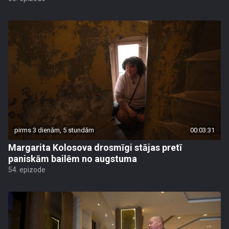
pirms 3 dienām, 5 stundām
00:03:31
Margarita Kolosova drosmīgi stājas pretī
paniskām bailēm no augstuma
54. epizode