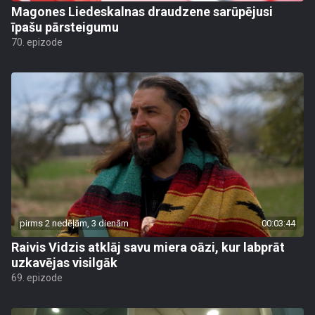
Magones Liedeskalnas draudzene sarūpējusi
īpašu pārsteigumu
70. epizode
pirms 2 nedēļām, 3 dienām
00:03:44
Raivis Vidzis atklāj savu miera oāzi, kur labprāt
uzkavējas visilgāk
69. epizode