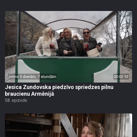
pirms 5 dienām, 7 stundām
00:02:53
Jesica Zundovska piedzīvo spriedzes pilnu
braucienu Armēnijā
58. epizode