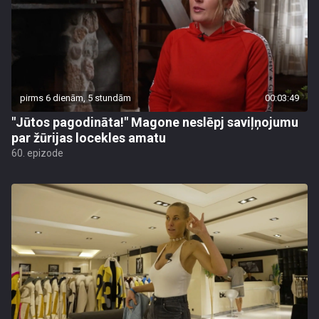
pirms 6 dienām, 5 stundām
00:03:49
"Jūtos pagodināta!" Magone neslēpj saviļņojumu
par žūrijas locekles amatu
60. epizode