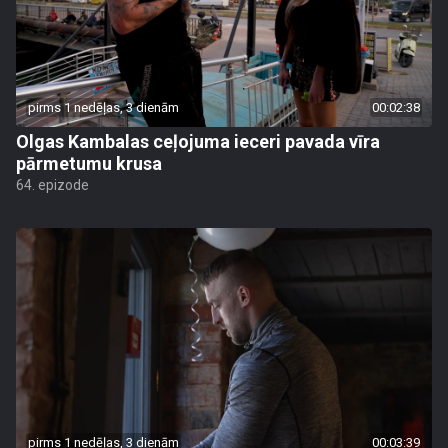
pirms 1 nedēļas, 3 dienām
00:02:38
Olgas Kambalas ceļojuma ieceri pavada vīra
pārmetumu krusa
64. epizode
pirms 1 nedēļas, 3 dienām
00:03:39