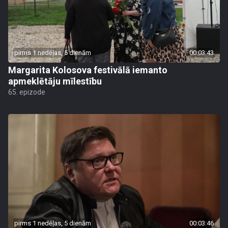
pirms 1 nedēļas, 5 dienām
00:03:43
Margarita Kolosova festivālā iemanto
apmeklētāju mīlestību
65. epizode
pirms 1 nedēļas, 5 dienām
00:03:46