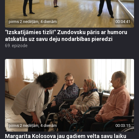
pirms 2 nedēļām, 4 dienām
00:04:41
"Izskatījāmies tizli!" Zundovsku pāris ar humoru
atskatās uz savu deju nodarbības pieredzi
69. epizode
pirms 2 nedēļām, 4 dienām
00:03:15
Margarita Kolosova jau gadiem velta savu laiku