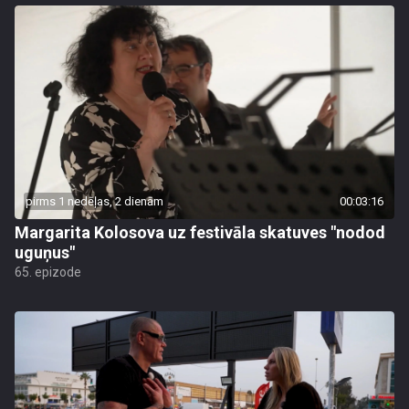
pirms 1 nedēļas, 2 dienām
00:03:16
Margarita Kolosova uz festivāla skatuves "nodod
uguņus"
65. epizode