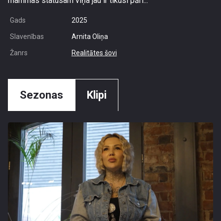
mammas statusam viņa jau ir tikusi pāri...
Gads
2025
Slavenības
Arnita Oliņa
Žanrs
Realitātes šovi
Sezonas
Klipi