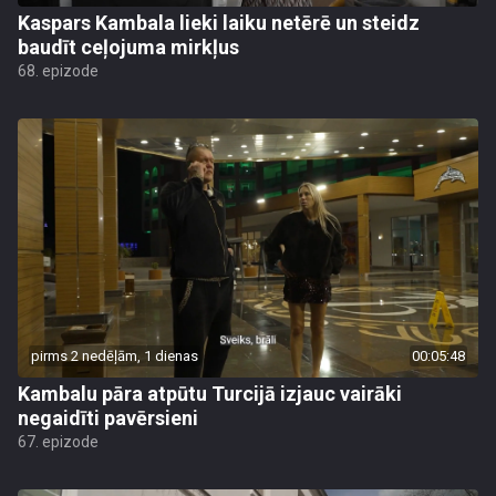
Kaspars Kambala lieki laiku netērē un steidz
baudīt ceļojuma mirkļus
68. epizode
pirms 2 nedēļām, 1 dienas
00:05:48
Kambalu pāra atpūtu Turcijā izjauc vairāki
negaidīti pavērsieni
67. epizode