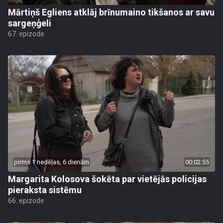
Mārtiņš Egliens atklāj brīnumaino tikšanos ar savu
sargeņģeli
67. epizode
pirms 1 nedēļas, 6 dienām
00:02:55
Margarita Kolosova šokēta par vietējās policijas
pieraksta sistēmu
66. epizode