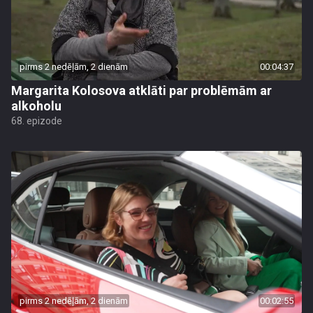
pirms 2 nedēļām, 2 dienām
00:04:37
Margarita Kolosova atklāti par problēmām ar
alkoholu
68. epizode
pirms 2 nedēļām, 2 dienām
00:02:55