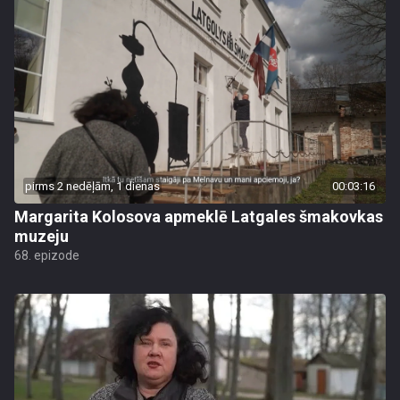
pirms 2 nedēļām, 1 dienas
00:03:16
Margarita Kolosova apmeklē Latgales šmakovkas
muzeju
68. epizode