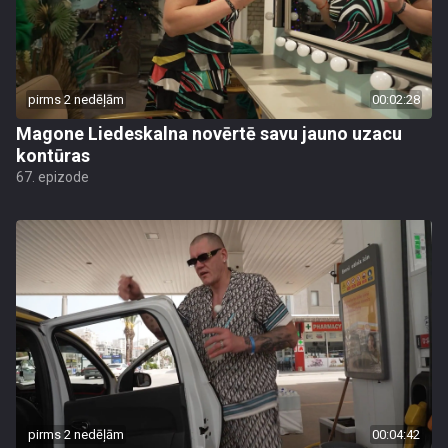
pirms 2 nedēļām
00:02:28
Magone Liedeskalna novērtē savu jauno uzacu
kontūras
67. epizode
pirms 2 nedēļām
00:04:42