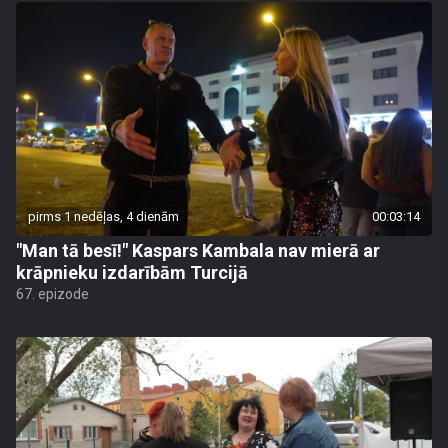
pirms 1 nedēļas, 4 dienām
00:03:14
"Man tā besī!" Kaspars Kambala nav mierā ar
krāpnieku izdarībām Turcijā
67. epizode