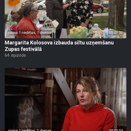
pirms 1 nedēļas, 1 dienas
00:03:03
Margarita Kolosova izbauda siltu uzņemšanu
Zupas festivālā
64. epizode
pirms 1 nedēļas, 1 dienas
00:05:54