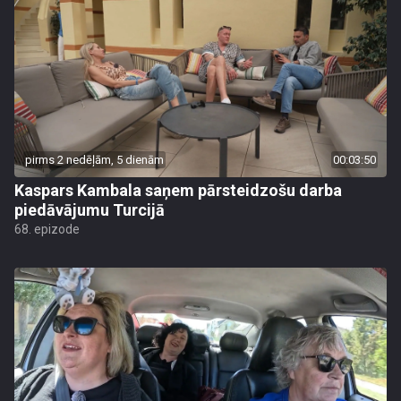
pirms 2 nedēļām, 5 dienām
00:03:50
Kaspars Kambala saņem pārsteidzošu darba
piedāvājumu Turcijā
68. epizode