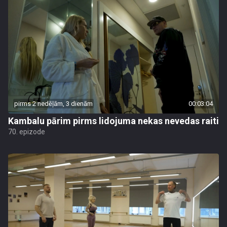
pirms 2 nedēļām, 3 dienām
00:03:04
Kambalu pārim pirms lidojuma nekas nevedas raiti
70. epizode