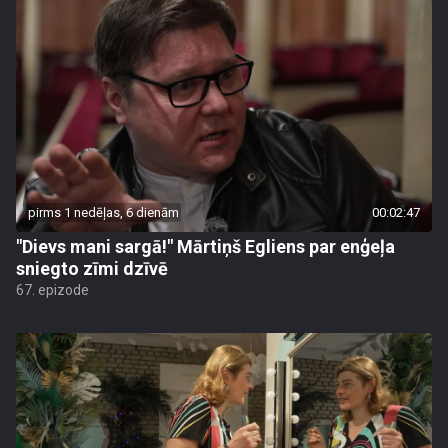
pirms 1 nedēļas, 6 dienām
00:02:47
"Dievs mani sargā!" Mārtiņš Egliens par enģeļa
sniegto zīmi dzīvē
67. epizode