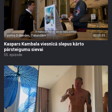
pirms 3 dienām, 7 stundām
00:03:35
Kaspars Kambala viesnīcā slepus kārto
pārsteigumu sievai
55. epizode