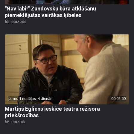
"Nav labi!" Zundovsku bāra atklāšanu
piemeklējušas vairākas ķibeles
65. epizode
pirms 1 nedēļas, 4 dienām
00:02:50
Mārtiņš Egliens ieskicē teātra režisora
priekšrocības
66. epizode