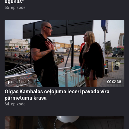
uguņus"
65. epizode
pirms 1 nedēļas
00:02:38
Olgas Kambalas ceļojuma ieceri pavada vīra
pārmetumu krusa
64. epizode