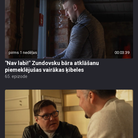
pirms 1 nedēļas
00:03:39
"Nav labi!" Zundovsku bāra atklāšanu
piemeklējušas vairākas ķibeles
65. epizode