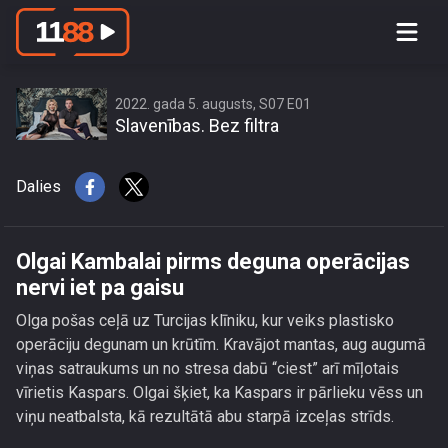
Olgai Kambalai pirms deguna
operācijas nervi iet pa gaisu
2022. gada 5. augusts, S07 E01
Slavenības. Bez filtra
Dalies
Olgai Kambalai pirms deguna operācijas
nervi iet pa gaisu
Olga pošas ceļā uz Turcijas klīniku, kur veiks plastisko
operāciju degunam un krūtīm. Kravājot mantas, aug augumā
viņas satraukums un no stresa dabū “ciest” arī mīļotais
vīrietis Kaspars. Olgai šķiet, ka Kaspars ir pārlieku vēss un
viņu neatbalsta, kā rezultātā abu starpā izceļas strīds.