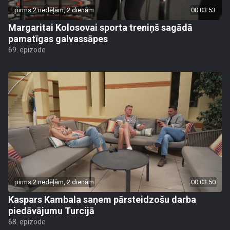
pirms 2 nedēļām, 2 dienām
00:03:53
Margaritai Kolosovai sporta treniņš sagādā
pamatīgas galvassāpes
69. epizode
pirms 2 nedēļām, 2 dienām
00:03:50
Kaspars Kambala saņem pārsteidzošu darba
piedāvājumu Turcijā
68. epizode