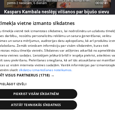
pirms 2 nedēļām, 6 dienām
00:02:41
Kaspars Kambala neslēpj vilšanos par bijušo sievu
Tifāniju
 tīmekļa vietne izmanto sīkdatnes
72. epizode
 tīmekļa vietnē tiek izmantotas sīkdatnes, lai nodrošinātu un uzlabotu tīmek
nes darbību., nosūtītu personalizētu reklāmu un satura ģenerēšanai, veiktu
āmas un satura mērījumus, auditorijas datu apkopošanu, kā arī produktu izst
zlabošanu. Zemāk sniedzam informāciju par visām sīkdatnēm, kuras tiek
ntotas mūsu tīmekļa vietnēs. Sīkdatnes var atšķirties atkarībā no apmeklētā
rneta vietnes sadaļas. Lietotājam jebkurā brīdī ir iespēja piekrist, atteikties va
īt savu piekrišanu. Piekrišanas sniegšana, kā arī tās atsaukšana vai mainīša
ecas uz visām interneta vietnes sadaļām. Vairāk informācijas par izmantotaj
atnēm skatīt
sīkdatņu izmantošanas noteikumos.
ĪT VISUS PARTNERUS
(1718) →
PIELĀGOT IZVĒLI
pirms 2 nedēļām, 6 dienām
00:04:02
PIEKRIST VISĀM SĪKDATNĒM
Draudzene aicina pārvākties Magoni uz Kurzemes
pusi
ATSTĀT TEHNISKĀS SĪKDATNES
73. epizode