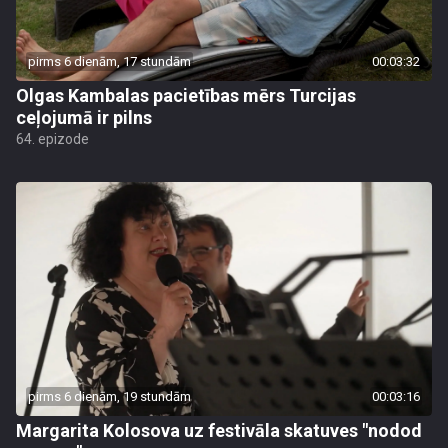
pirms 6 dienām, 17 stundām
00:03:32
Olgas Kambalas pacietības mērs Turcijas
ceļojumā ir pilns
64. epizode
pirms 6 dienām, 19 stundām
00:03:16
Margarita Kolosova uz festivāla skatuves "nodod