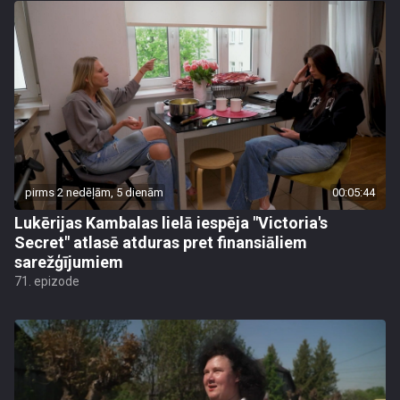
pirms 2 nedēļām, 5 dienām
00:05:44
Lukērijas Kambalas lielā iespēja "Victoria's
Secret" atlasē atduras pret finansiāliem
sarežģījumiem
71. epizode