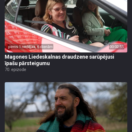
pirms 1 nedēļas, 6 dienām
00:02:55
Magones Liedeskalnas draudzene sarūpējusi
īpašu pārsteigumu
70. epizode