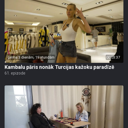
pirms 3 dienām, 19 stundām
00:03:37
Kambalu pāris nonāk Turcijas kažoku paradīzē
61. epizode