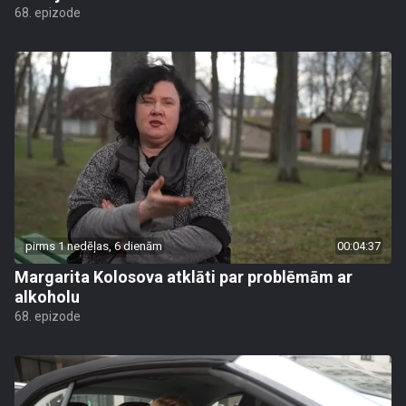
68. epizode
pirms 1 nedēļas, 6 dienām
00:04:37
Margarita Kolosova atklāti par problēmām ar
alkoholu
68. epizode