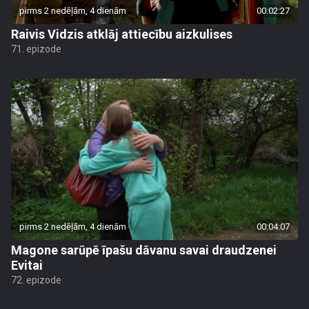
pirms 2 nedēļām, 4 dienām
00:02:27
Raivis Vidzis atklāj attiecību aizkulises
71. epizode
pirms 2 nedēļām, 4 dienām
00:04:07
Magone sarūpē īpašu dāvanu savai draudzenei
Evitai
72. epizode