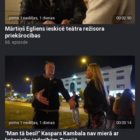
pirms 1 nedēļas, 1 dienas
00:02:50
Mārtiņš Egliens ieskicē teātra režisora
priekšrocības
66. epizode
pirms 1 nedēļas, 1 dienas
00:03:14
"Man tā besī!" Kaspars Kambala nav mierā ar