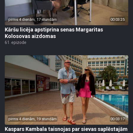
pirms 4 dienām, 17 stundām
00:03:25
Kāršu licēja apstiprina senas Margaritas
Kolosovas aizdomas
61. epizode
pirms 4 dienām, 19 stundām
00:03:17
Kaspars Kambala taisnojas par sievas saplēstajām