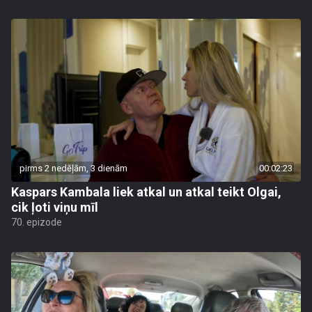
pirms 2 nedēļām, 3 dienām
00:02:23
Kaspars Kambala liek atkal un atkal teikt Olgai,
cik ļoti viņu mīl
70. epizode