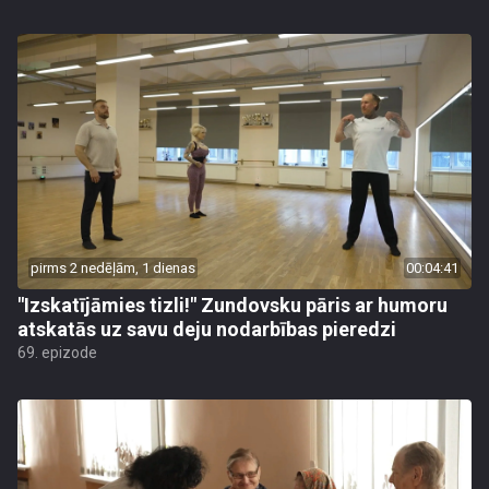
pirms 2 nedēļām, 1 dienas
00:04:41
"Izskatījāmies tizli!" Zundovsku pāris ar humoru
atskatās uz savu deju nodarbības pieredzi
69. epizode