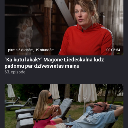
pirms 5 dienām, 19 stundām
00:05:54
"Kā būtu labāk?" Magone Liedeskalna lūdz
padomu par dzīvesvietas maiņu
63. epizode