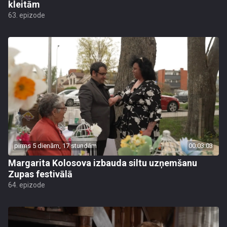
kleitām
63. epizode
pirms 5 dienām, 17 stundām
00:03:03
Margarita Kolosova izbauda siltu uzņemšanu
Zupas festivālā
64. epizode