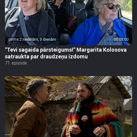
pirms 2 nedēļām, 3 dienām
00:03:00
"Tevi sagaida pārsteigums!" Margarita Kolosova
satraukta par draudzeņu izdomu
71. epizode