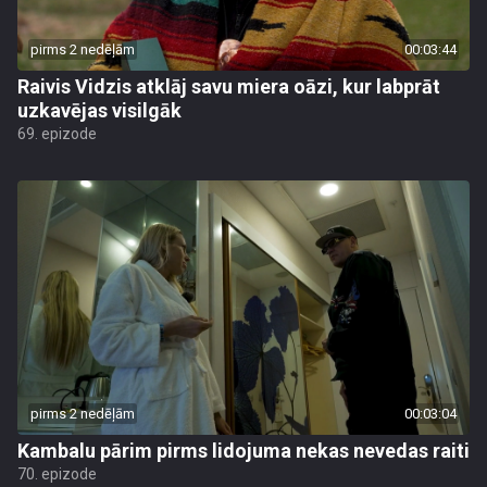
pirms 2 nedēļām
00:03:44
Raivis Vidzis atklāj savu miera oāzi, kur labprāt
uzkavējas visilgāk
69. epizode
pirms 2 nedēļām
00:03:04
Kambalu pārim pirms lidojuma nekas nevedas raiti
70. epizode