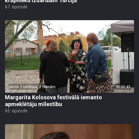
krāpnieku izdarībām Turcijā
67. epizode
pirms 1 nedēļas, 2 dienām
00:03:43
Margarita Kolosova festivālā iemanto
apmeklētāju mīlestību
65. epizode