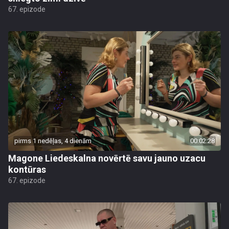
67. epizode
pirms 1 nedēļas, 4 dienām
00:02:28
Magone Liedeskalna novērtē savu jauno uzacu
kontūras
67. epizode