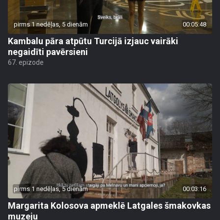
pirms 1 nedēļas, 5 dienām
00:05:48
Kambalu pāra atpūtu Turcijā izjauc vairāki
negaidīti pavērsieni
67. epizode
pirms 1 nedēļas, 5 dienām
00:03:16
Margarita Kolosova apmeklē Latgales šmakovkas
muzeju