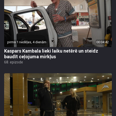
pirms 1 nedēļas, 4 dienām
00:04:42
Kaspars Kambala lieki laiku netērē un steidz
baudīt ceļojuma mirkļus
68. epizode