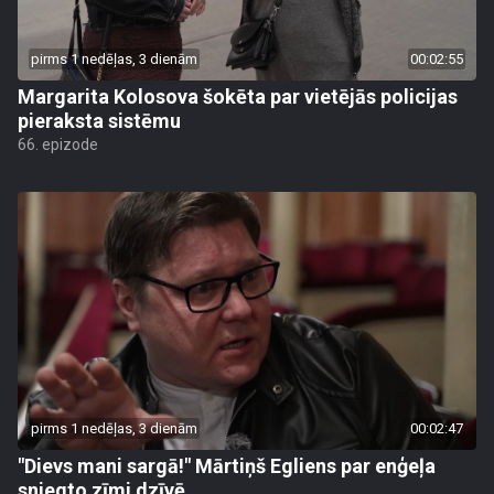
pirms 1 nedēļas, 3 dienām
00:02:55
Margarita Kolosova šokēta par vietējās policijas
pieraksta sistēmu
66. epizode
pirms 1 nedēļas, 3 dienām
00:02:47
"Dievs mani sargā!" Mārtiņš Egliens par enģeļa
sniegto zīmi dzīvē