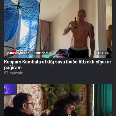
pirms 1 dienas, 19 stundām
00:03:56
Kaspars Kambala atklāj savu īpašo līdzekli cīņai ar
paģirām
57. epizode