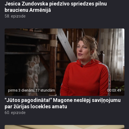
Jesica Zundovska piedzīvo spriedzes pilnu
braucienu Armēnijā
58. epizode
pirms 3 dienām, 17 stundām
00:03:49
"Jūtos pagodināta!" Magone neslēpj saviļņojumu
par žūrijas locekles amatu
60. epizode