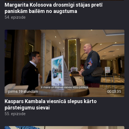
Margarita Kolosova drosmīgi stājas pretī
paniskām bailēm no augstuma
54. epizode
pirms 19 stundām
00:03:35
Kaspars Kambala viesnīcā slepus kārto
pārsteigumu sievai
55. epizode