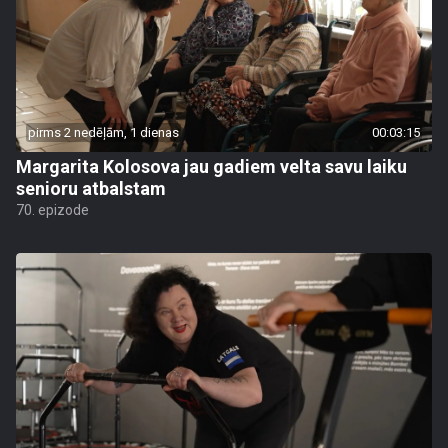
pirms 2 nedēļām, 1 dienas
00:03:15
Margarita Kolosova jau gadiem velta savu laiku
senioru atbalstam
70. epizode