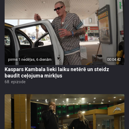
pirms 1 nedēļas, 6 dienām
00:04:42
Kaspars Kambala lieki laiku netērē un steidz
baudīt ceļojuma mirkļus
68. epizode