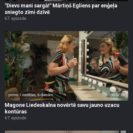
"Dievs mani sargā!" Mārtiņš Egliens par enģeļa
sniegto zīmi dzīvē
67. epizode
pirms 1 nedēļas, 6 dienām
00:02:28
Magone Liedeskalna novērtē savu jauno uzacu
kontūras
67. epizode