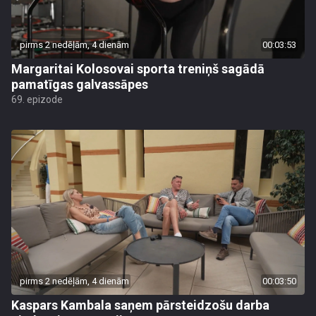
pirms 2 nedēļām, 4 dienām
00:03:53
Margaritai Kolosovai sporta treniņš sagādā
pamatīgas galvassāpes
69. epizode
pirms 2 nedēļām, 4 dienām
00:03:50
Kaspars Kambala saņem pārsteidzošu darba