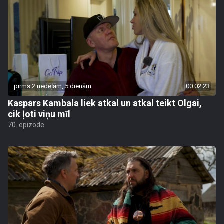
pirms 2 nedēļām, 5 dienām
00:02:23
Kaspars Kambala liek atkal un atkal teikt Olgai,
cik ļoti viņu mīl
70. epizode