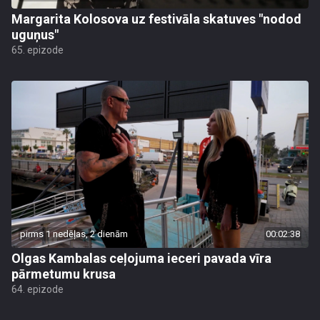
Margarita Kolosova uz festivāla skatuves "nodod
uguņus"
65. epizode
pirms 1 nedēļas, 2 dienām
00:02:38
Olgas Kambalas ceļojuma ieceri pavada vīra
pārmetumu krusa
64. epizode