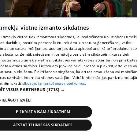
pirms 2 nedēļām, 6 dienām
00:02:27
 tīmekļa vietne izmanto sīkdatnes
Raivis Vidzis atklāj attiecību aizkulises
71. epizode
 tīmekļa vietnē tiek izmantotas sīkdatnes, lai nodrošinātu un uzlabotu tīmek
nes darbību., nosūtītu personalizētu reklāmu un satura ģenerēšanai, veiktu
āmas un satura mērījumus, auditorijas datu apkopošanu, kā arī produktu izst
zlabošanu. Zemāk sniedzam informāciju par visām sīkdatnēm, kuras tiek
ntotas mūsu tīmekļa vietnēs. Sīkdatnes var atšķirties atkarībā no apmeklētā
rneta vietnes sadaļas. Lietotājam jebkurā brīdī ir iespēja piekrist, atteikties va
īt savu piekrišanu. Piekrišanas sniegšana, kā arī tās atsaukšana vai mainīša
ecas uz visām interneta vietnes sadaļām. Vairāk informācijas par izmantotaj
atnēm skatīt
sīkdatņu izmantošanas noteikumos.
ĪT VISUS PARTNERUS
(1718) →
PIELĀGOT IZVĒLI
PIEKRIST VISĀM SĪKDATNĒM
pirms 2 nedēļām, 6 dienām
00:04:07
Magone sarūpē īpašu dāvanu savai draudzenei
ATSTĀT TEHNISKĀS SĪKDATNES
Evitai