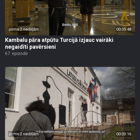
pirms 2 nedēļām
00:05:48
Kambalu pāra atpūtu Turcijā izjauc vairāki
negaidīti pavērsieni
67. epizode
pirms 2 nedēļām
00:03:16