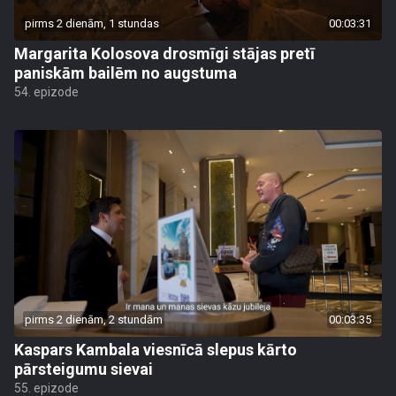
pirms 2 dienām, 1 stundas
00:03:31
Margarita Kolosova drosmīgi stājas pretī
paniskām bailēm no augstuma
54. epizode
pirms 2 dienām, 2 stundām
00:03:35
Kaspars Kambala viesnīcā slepus kārto
pārsteigumu sievai
55. epizode