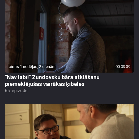
pirms 1 nedēļas, 2 dienām
00:03:39
"Nav labi!" Zundovsku bāra atklāšanu
piemeklējušas vairākas ķibeles
65. epizode