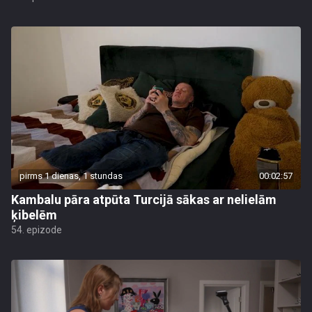
pirms 1 dienas, 1 stundas
00:02:57
Kambalu pāra atpūta Turcijā sākas ar nelielām
ķibelēm
54. epizode