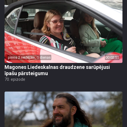
pirms 2 nedēļām, 1 dienas
00:02:55
Magones Liedeskalnas draudzene sarūpējusi
īpašu pārsteigumu
70. epizode