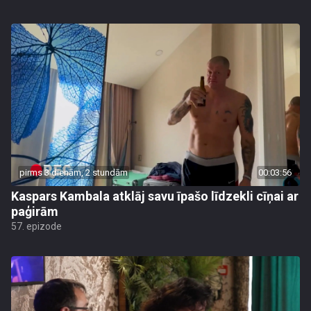
pirms 3 dienām, 2 stundām
00:03:56
Kaspars Kambala atklāj savu īpašo līdzekli cīņai ar
paģirām
57. epizode