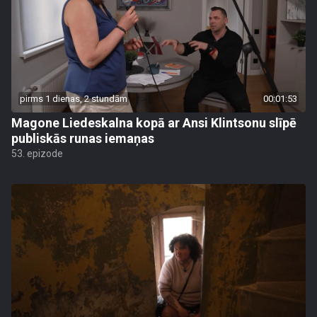
pirms 1 dienas, 2 stundām
00:01:53
Magone Liedeskalna kopā ar Ansi Klintsonu slīpē
publiskās runas iemaņas
53. epizode