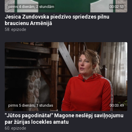
pirms 4 dienām, 2 stundām
00:02:53
Jesica Zundovska piedzīvo spriedzes pilnu
braucienu Armēnijā
58. epizode
pirms 5 dienām, 1 stundas
00:03:49
"Jūtos pagodināta!" Magone neslēpj saviļņojumu
par žūrijas locekles amatu
60. epizode