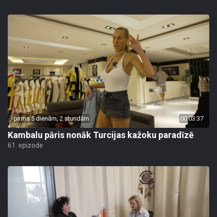
pirms 5 dienām, 2 stundām
00:03:37
Kambalu pāris nonāk Turcijas kažoku paradīzē
61. epizode