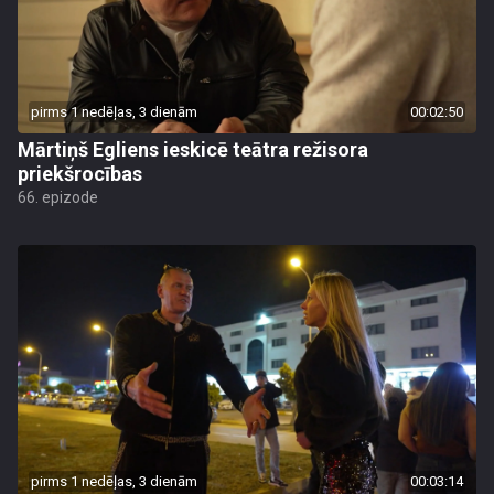
pirms 1 nedēļas, 3 dienām
00:02:50
Mārtiņš Egliens ieskicē teātra režisora
priekšrocības
66. epizode
pirms 1 nedēļas, 3 dienām
00:03:14