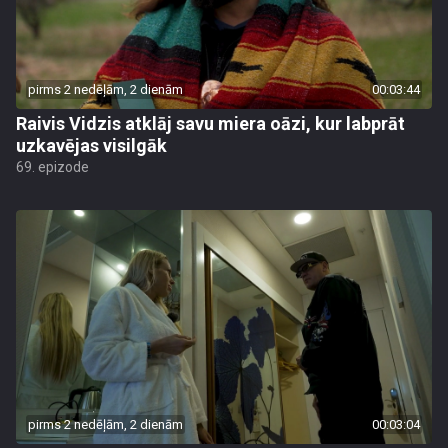
pirms 2 nedēļām, 2 dienām
00:03:44
Raivis Vidzis atklāj savu miera oāzi, kur labprāt
uzkavējas visilgāk
69. epizode
pirms 2 nedēļām, 2 dienām
00:03:04