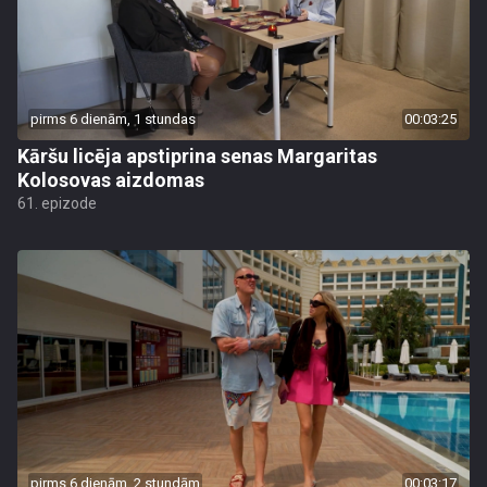
pirms 6 dienām, 1 stundas
00:03:25
Kāršu licēja apstiprina senas Margaritas
Kolosovas aizdomas
61. epizode
pirms 6 dienām, 2 stundām
00:03:17