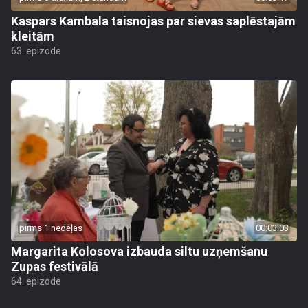
Kaspars Kambala taisnojas par sievas saplēstajām
kleitām
63. epizode
pirms 1 nedēļas
00:03:03
Margarita Kolosova izbauda siltu uzņemšanu
Zupas festivālā
64. epizode