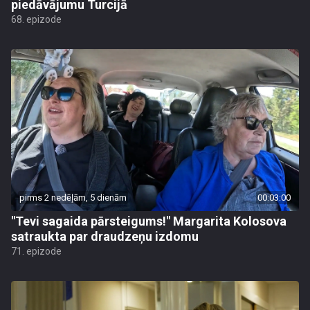
piedāvājumu Turcijā
68. epizode
pirms 2 nedēļām, 5 dienām
00:03:00
"Tevi sagaida pārsteigums!" Margarita Kolosova
satraukta par draudzeņu izdomu
71. epizode