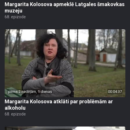
Margarita Kolosova apmeklē Latgales šmakovkas
muzeju
68. epizode
pirms 2 nedēļām, 1 dienas
00:04:37
Margarita Kolosova atklāti par problēmām ar
alkoholu
68. epizode