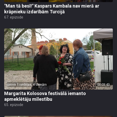
"Man tā besī!" Kaspars Kambala nav mierā ar
krāpnieku izdarībām Turcijā
67. epizode
pirms 1 nedēļas, 4 dienām
00:03:43
Margarita Kolosova festivālā iemanto
apmeklētāju mīlestību
65. epizode