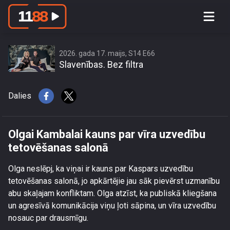
Olgai Kambalai kauns par vīra
uzvedību tetovēšanas salonā
2026. gada 17. maijs, S14 E66
Slavenības. Bez filtra
Dalies
Olgai Kambalai kauns par vīra uzvedību
tetovēšanas salonā
Olga neslēpj, ka viņai ir kauns par Kaspars uzvedību
tetovēšanas salonā, jo apkārtējie jau sāk pievērst uzmanību
abu skaļajam konfliktam. Olga atzīst, ka publiskā kliegšana
un agresīvā komunikācija viņu ļoti sāpina, un vīra uzvedību
nosauc par drausmīgu.