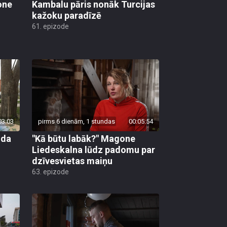
one
Kambalu pāris nonāk Turcijas
kažoku paradīzē
61. epizode
03:03
pirms 6 dienām, 1 stundas
00:05:54
uda
"Kā būtu labāk?" Magone
Liedeskalna lūdz padomu par
dzīvesvietas maiņu
63. epizode