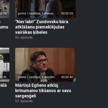
02:38
pirms 1 nedēļas, 1 dienas
00:03:39
a
"Nav labi!" Zundovsku bāra
tumu
atklāšanu piemeklējušas
vairākas ķibeles
65. epizode
03:43
pirms 1 nedēļas, 3 dienām
00:03:46
vālā
Mārtiņš Egliens atklāj
brīnumaino tikšanos ar savu
sargeņģeli
67. epizode