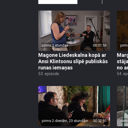
pirms 1 stundas
00:01:53
pirm
Magone Liedeskalna kopā ar
Marg
Ansi Klintsonu slīpē publiskās
stāj
runas iemaņas
no 
53. epizode
54. e
pirms 2 dienām, 23 stundām
00:02:51
pirm