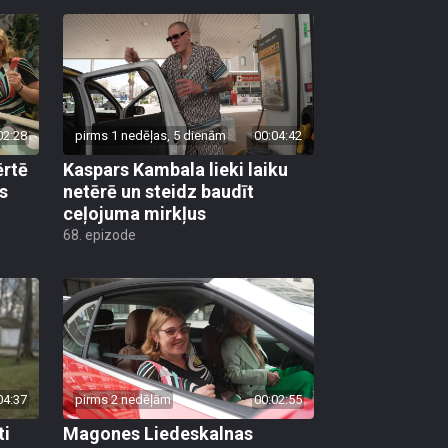
02:28
pirms 1 nedēļas, 5 dienām
00:04:42
ērtē
Kaspars Kambala lieki laiku
s
netērē un steidz baudīt
ceļojuma mirkļus
68. epizode
04:37
pirms 2 nedēļām
00:02:55
ti
Magones Liedeskalnas