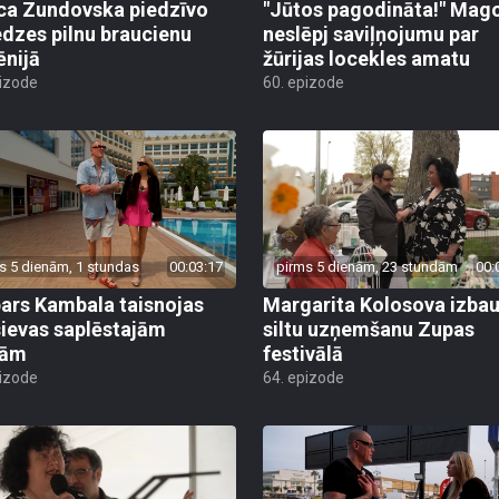
ca Zundovska piedzīvo
"Jūtos pagodināta!" Mag
edzes pilnu braucienu
neslēpj saviļņojumu par
nijā
žūrijas locekles amatu
pizode
60. epizode
s 5 dienām, 1 stundas
00:03:17
pirms 5 dienām, 23 stundām
00:
ars Kambala taisnojas
Margarita Kolosova izba
sievas saplēstajām
siltu uzņemšanu Zupas
tām
festivālā
pizode
64. epizode