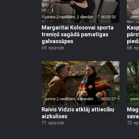
pirms 2 nedēļām, 2 dienām
00:03:53
pirm
Margaritai Kolosovai sporta
Kasp
treniņš sagādā pamatīgas
pārs
galvassāpes
pied
69. epizode
68. e
pirms 2 nedēļām, 4 dienām
00:02:27
pirm
Raivis Vidzis atklāj attiecību
Mago
aizkulises
sava
71. epizode
72. e