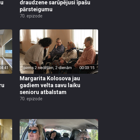
lu
draudzene sarūpējusi īpašu
pārsteigumu
70. epizode
04:41
pirms 2 nedēļām, 2 dienām
00:03:15
Margarita Kolosova jau
ru
gadiem velta savu laiku
senioru atbalstam
70. epizode