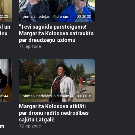
02:23
pirms 2 nedēļām, 4 dienām
00:03:00
al un
"Tevi sagaida pārsteigums!"
viņu
Margarita Kolosova satraukta
par draudzeņu izdomu
71. epizode
05:44
pirms 2 nedēļām, 6 dienām
00:03:18
Margarita Kolosova atklāti
"
par dronu radīto nedrošības
sajūtu Latgalē
em
72. epizode