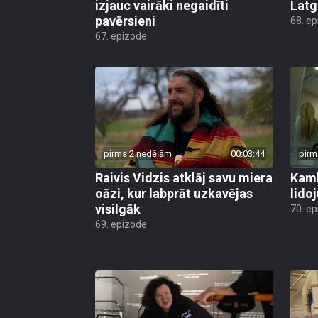
izjauc vairāki negaidīti
Latg
pavērsieni
68. e
67. epizode
pirms 2 nedēļām
00:03:44
pirm
Raivis Vidzis atklāj savu miera
Kamb
oāzi, kur labprāt uzkavējas
lido
visilgāk
70. e
69. epizode