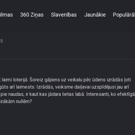
ilmas
360 Ziņas
Slavenības
Jaunākie
Populārā
Olga Kambala laimē loterijā
25
 laimi loterijā. Šoreiz gājiens uz veikalu pēc ūdens izrādās ļoti
 gūts arī laimests. Izrādās, veiksme daiļavai uzspīdējusi jau arī
t pie naudas, ir kaut kas jādara lietas labā. Interesanti, ko efektīgā
vairākām nullēm?