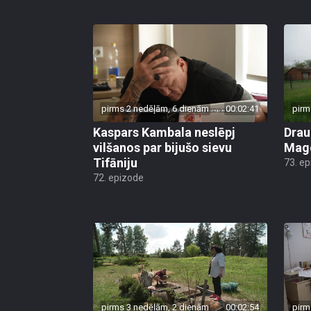
pirms 2 nedēļām, 6 dienām
00:02:41
pirm
Kaspars Kambala neslēpj
Drau
vilšanos par bijušo sievu
Mago
Tifāniju
73. e
72. epizode
pirms 3 nedēļām, 2 dienām
00:02:54
pirm