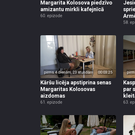
Margarita Kolosova piedzīvo
Jesi
amizantu mirkli kafejnīcā
spri
Armē
60. epizode
58. e
pirms 4 dienām, 23 stundām
00:03:25
pirm
Kāršu licēja apstiprina senas
Kasp
Margaritas Kolosovas
par 
aizdomas
klei
61. epizode
63. e