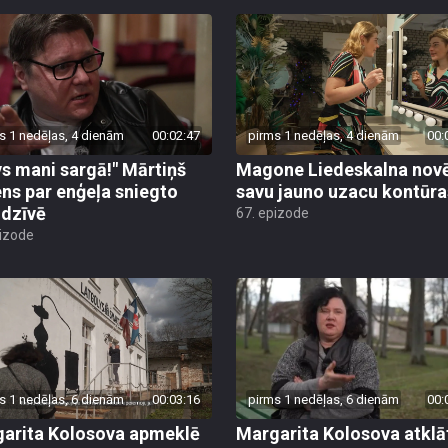
s 1 nedēļas, 4 dienām
00:02:47
pirms 1 nedēļas, 4 dienām
00:
vs mani sargā!" Mārtiņš
Magone Liedeskalna nov
ens par enģeļa sniegto
savu jauno uzacu kontūra
 dzīvē
67. epizode
pizode
s 1 nedēļas, 6 dienām
00:03:16
pirms 1 nedēļas, 6 dienām
00:
arita Kolosova apmeklē
Margarita Kolosova atklā