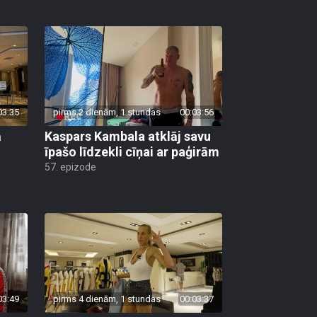
03:35
pirms 2 dienām, 1 stundas
00:03:56
ā
Kaspars Kambala atklāj savu
īpašo līdzekli cīņai ar paģirām
57. epizode
03:49
pirms 4 dienām, 1 stundas
00:03:37