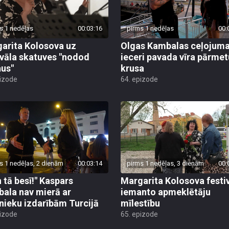
s 1 nedēļas
00:03:16
pirms 1 nedēļas
00:
arita Kolosova uz
Olgas Kambalas ceļojum
ivāla skatuves "nodod
ieceri pavada vīra pārme
us"
krusa
pizode
64. epizode
s 1 nedēļas, 2 dienām
00:03:14
pirms 1 nedēļas, 3 dienām
00:
 tā besī!" Kaspars
Margarita Kolosova festi
ala nav mierā ar
iemanto apmeklētāju
nieku izdarībām Turcijā
mīlestību
pizode
65. epizode