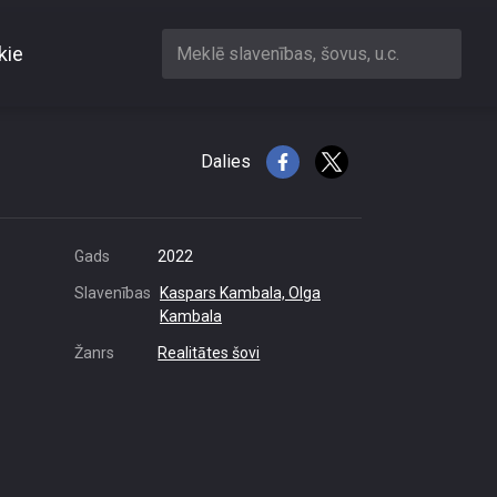
kie
Meklē slavenības, šovus, u.c.
Dalies
Gads
2022
Slavenības
Kaspars Kambala,
Olga
Kambala
Žanrs
Realitātes šovi