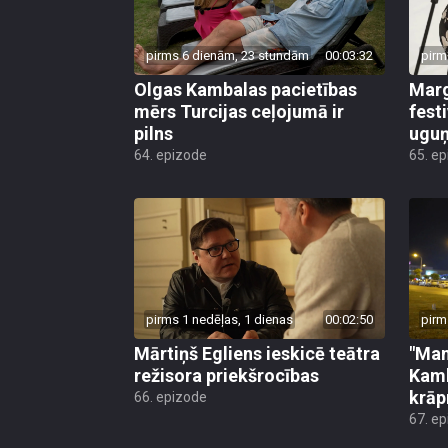
pirms 6 dienām, 23 stundām
00:03:32
pirm
Olgas Kambalas pacietības
Marg
mērs Turcijas ceļojumā ir
fest
pilns
uguņ
64. epizode
65. e
pirms 1 nedēļas, 1 dienas
00:02:50
pirm
Mārtiņš Egliens ieskicē teātra
"Man
režisora priekšrocības
Kamb
krāp
66. epizode
67. e