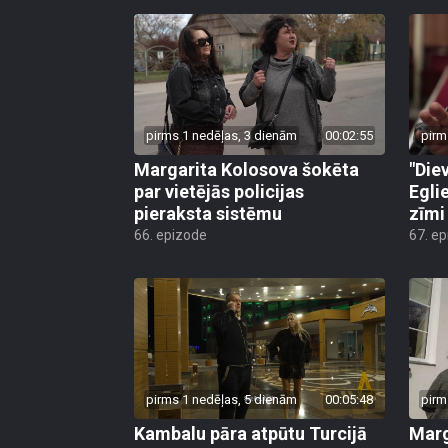
pirms 1 nedēļas, 3 dienām
00:02:55
pirm
Margarita Kolosova šokēta
"Die
par vietējās policijas
Egli
pieraksta sistēmu
zīmi
66. epizode
67. e
pirms 1 nedēļas, 5 dienām
00:05:48
pirm
Kambalu pāra atpūtu Turcijā
Marg