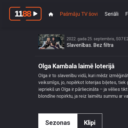
Pašmāju TV šovi
Seriāli
F
2022. gada 25. septembris, S07 E
Slavenības. Bez filtra
Olga Kambala laimē loterijā
Olga ir to slavenību vidū, kuri mēdz izmēģināt
veiksmīgs, jo, nopērkot loterijas biļetes, tiek
iepriekš un Olga ir pārliecināta – ja vēlies tik
blondīne nopirktu, ja reiz laimētu summu ar 
Sezonas
Klipi