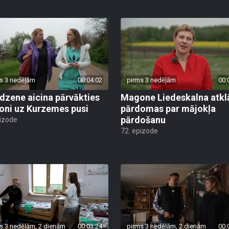
s 3 nedēļām
00:04:02
pirms 3 nedēļām
00:
dzene aicina pārvākties
Magone Liedeskalna atkl
ni uz Kurzemes pusi
pārdomas par mājokļa
pārdošanu
pizode
72. epizode
s 3 nedēļām, 2 dienām
00:03:24
pirms 3 nedēļām, 2 dienām
00: