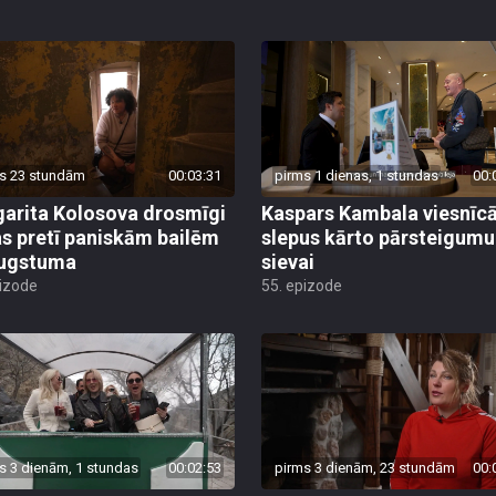
s 23 stundām
00:03:31
pirms 1 dienas, 1 stundas
00:
arita Kolosova drosmīgi
Kaspars Kambala viesnīc
as pretī paniskām bailēm
slepus kārto pārsteigumu
augstuma
sievai
pizode
55. epizode
s 3 dienām, 1 stundas
00:02:53
pirms 3 dienām, 23 stundām
00: