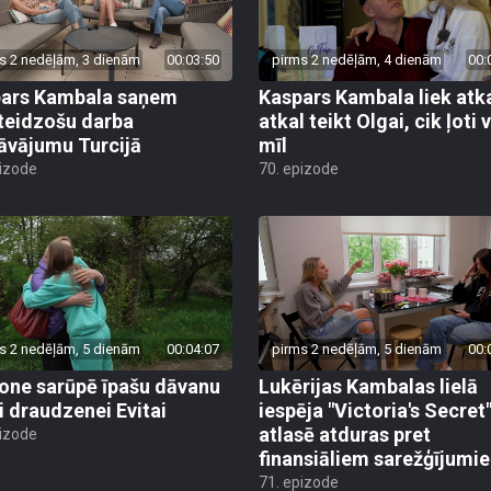
s 2 nedēļām, 3 dienām
00:03:50
pirms 2 nedēļām, 4 dienām
00:
ars Kambala saņem
Kaspars Kambala liek atk
teidzošu darba
atkal teikt Olgai, cik ļoti 
āvājumu Turcijā
mīl
pizode
70. epizode
s 2 nedēļām, 5 dienām
00:04:07
pirms 2 nedēļām, 5 dienām
00:
ne sarūpē īpašu dāvanu
Lukērijas Kambalas lielā
i draudzenei Evitai
iespēja "Victoria's Secret
atlasē atduras pret
pizode
finansiāliem sarežģījumi
71. epizode