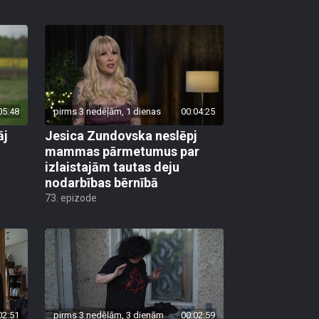
05:48
pirms 3 nedēļām, 1 dienas
00:04:25
āj
Jesica Zundovska neslēpj
mammas pārmetumus par
izlaistajām tautas deju
nodarbības bērnībā
73. epizode
02:51
pirms 3 nedēļām, 3 dienām
00:02:59