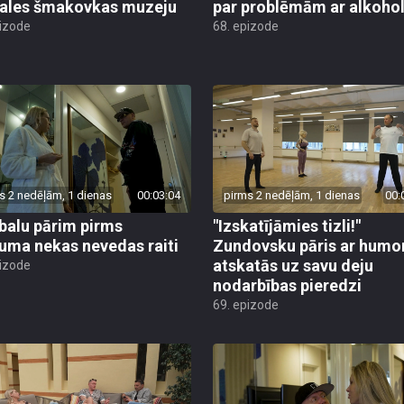
ales šmakovkas muzeju
par problēmām ar alkoho
pizode
68. epizode
s 2 nedēļām, 1 dienas
00:03:04
pirms 2 nedēļām, 1 dienas
00:
alu pārim pirms
"Izskatījāmies tizli!"
juma nekas nevedas raiti
Zundovsku pāris ar humo
atskatās uz savu deju
pizode
nodarbības pieredzi
69. epizode