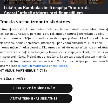
Lukērijas Kambalas lielā iespēja "Victoria's
Secret" atlasē atduras pret finansiāliem
sarežģījumiem
 tīmekļa vietne izmanto sīkdatnes
71. epizode
 tīmekļa vietnē tiek izmantotas sīkdatnes, lai nodrošinātu un uzlabotu tīmek
nes darbību., nosūtītu personalizētu reklāmu un satura ģenerēšanai, veiktu
āmas un satura mērījumus, auditorijas datu apkopošanu, kā arī produktu izst
zlabošanu. Zemāk sniedzam informāciju par visām sīkdatnēm, kuras tiek
ntotas mūsu tīmekļa vietnēs. Sīkdatnes var atšķirties atkarībā no apmeklētā
rneta vietnes sadaļas. Lietotājam jebkurā brīdī ir iespēja piekrist, atteikties va
īt savu piekrišanu. Piekrišanas sniegšana, kā arī tās atsaukšana vai mainīša
ecas uz visām interneta vietnes sadaļām. Vairāk informācijas par izmantotaj
atnēm skatīt
sīkdatņu izmantošanas noteikumos.
ĪT VISUS PARTNERUS
(1718) →
PIELĀGOT IZVĒLI
pirms 2 nedēļām, 6 dienām
00:03:18
PIEKRIST VISĀM SĪKDATNĒM
Margarita Kolosova atklāti par dronu radīto
nedrošības sajūtu Latgalē
ATSTĀT TEHNISKĀS SĪKDATNES
72. epizode