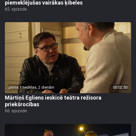
piemeklējušas vairākas ķibeles
65. epizode
pirms 1 nedēļas, 2 dienām
00:02:50
Mārtiņš Egliens ieskicē teātra režisora
priekšrocības
66. epizode