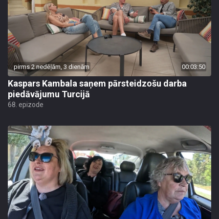
pirms 2 nedēļām, 3 dienām
00:03:50
Kaspars Kambala saņem pārsteidzošu darba
piedāvājumu Turcijā
68. epizode