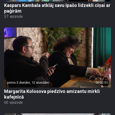
Kaspars Kambala atklāj savu īpašo līdzekli cīņai ar
paģirām
57. epizode
pirms 3 dienām, 12 stundām
00:02:51
Margarita Kolosova piedzīvo amizantu mirkli
kafejnīcā
60. epizode