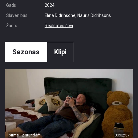
Gads
2024
Slavenības
Elīna Didrihsone, Nauris Didrihsons
Žanrs
Realitātes šovi
Sezonas
Klipi
pirms 12 stundām
00:02:57