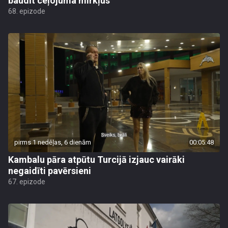
baudīt ceļojuma mirkļus
68. epizode
pirms 1 nedēļas, 6 dienām
00:05:48
Kambalu pāra atpūtu Turcijā izjauc vairāki
negaidīti pavērsieni
67. epizode