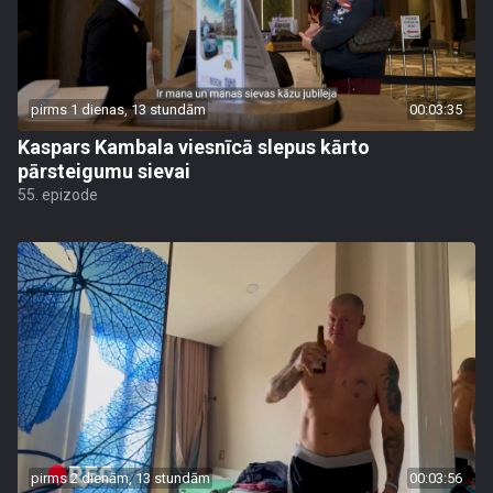
pirms 1 dienas, 13 stundām
00:03:35
Kaspars Kambala viesnīcā slepus kārto
pārsteigumu sievai
55. epizode
pirms 2 dienām, 13 stundām
00:03:56