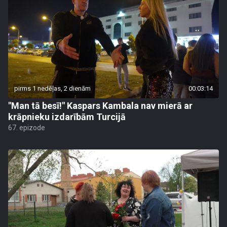
pirms 1 nedēļas, 2 dienām
00:03:14
"Man tā besī!" Kaspars Kambala nav mierā ar
krāpnieku izdarībām Turcijā
67. epizode