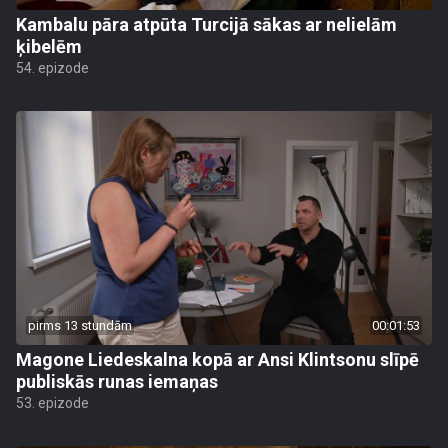
Kambalu pāra atpūta Turcijā sākas ar nelielām
ķibelēm
54. epizode
pirms 13 stundām
00:01:53
Magone Liedeskalna kopā ar Ansi Klintsonu slīpē
publiskās runas iemaņas
53. epizode