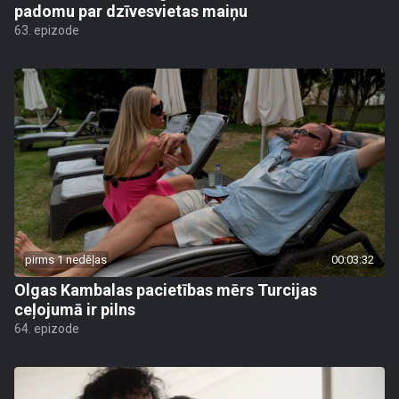
padomu par dzīvesvietas maiņu
63. epizode
pirms 1 nedēļas
00:03:32
Olgas Kambalas pacietības mērs Turcijas
ceļojumā ir pilns
64. epizode