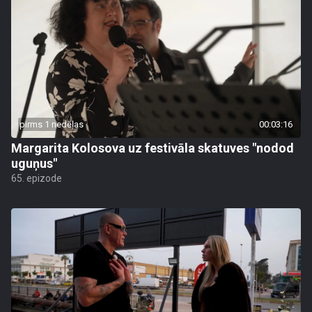
pirms 1 nedēļas
00:03:16
Margarita Kolosova uz festivāla skatuves "nodod
uguņus"
65. epizode