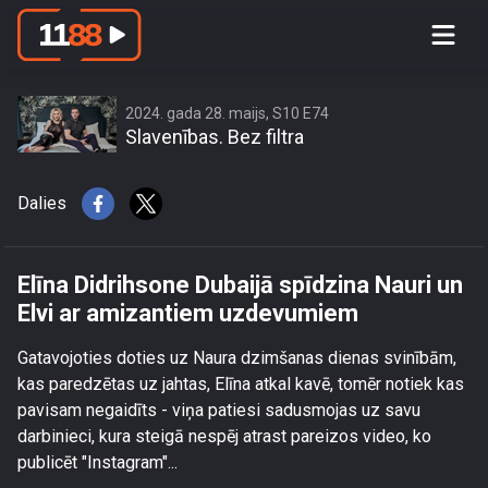
Elīna Didrihsone Dubaijā spīdzina
Nauri un Elvi ar amizantiem
uzdevumiem
2024. gada 28. maijs, S10 E74
Slavenības. Bez filtra
Dalies
Elīna Didrihsone Dubaijā spīdzina Nauri un
Elvi ar amizantiem uzdevumiem
Gatavojoties doties uz Naura dzimšanas dienas svinībām,
kas paredzētas uz jahtas, Elīna atkal kavē, tomēr notiek kas
pavisam negaidīts - viņa patiesi sadusmojas uz savu
darbinieci, kura steigā nespēj atrast pareizos video, ko
publicēt "Instagram"...