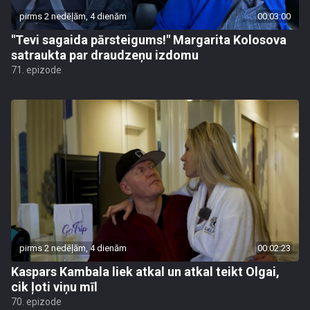
pirms 2 nedēļām, 4 dienām
00:03:00
"Tevi sagaida pārsteigums!" Margarita Kolosova
satraukta par draudzeņu izdomu
71. epizode
pirms 2 nedēļām, 4 dienām
00:02:23
Kaspars Kambala liek atkal un atkal teikt Olgai,
cik ļoti viņu mīl
70. epizode