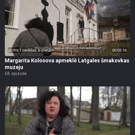
pirms 1 nedēļas, 6 dienām
00:03:16
Margarita Kolosova apmeklē Latgales šmakovkas
muzeju
68. epizode