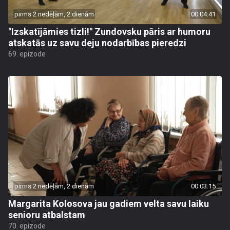
pirms 2 nedēļām, 2 dienām
00:04:41
"Izskatījāmies tizli!" Zundovsku pāris ar humoru
atskatās uz savu deju nodarbības pieredzi
69. epizode
pirms 2 nedēļām, 2 dienām
00:03:15
Margarita Kolosova jau gadiem velta savu laiku
senioru atbalstam
70. epizode