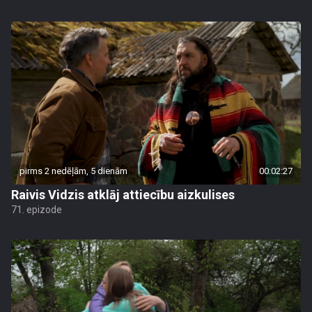
pirms 2 nedēļām, 5 dienām
00:02:27
Raivis Vidzis atklāj attiecību aizkulises
71. epizode