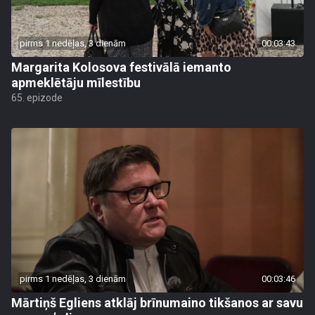
pirms 1 nedēļas, 3 dienām
00:03:43
Margarita Kolosova festivālā iemanto
apmeklētāju mīlestību
65. epizode
pirms 1 nedēļas, 3 dienām
00:03:46
Mārtiņš Egliens atklāj brīnumaino tikšanos ar savu