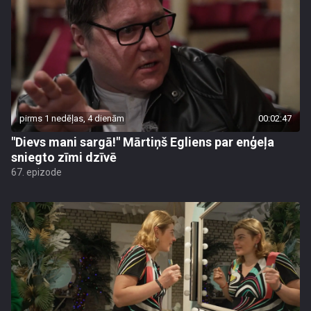
pirms 1 nedēļas, 4 dienām
00:02:47
"Dievs mani sargā!" Mārtiņš Egliens par enģeļa
sniegto zīmi dzīvē
67. epizode