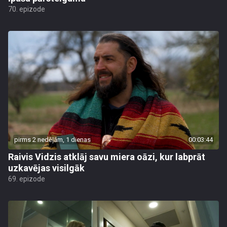
70. epizode
pirms 2 nedēļām, 1 dienas
00:03:44
Raivis Vidzis atklāj savu miera oāzi, kur labprāt
uzkavējas visilgāk
69. epizode