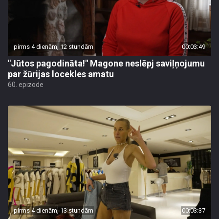
pirms 4 dienām, 12 stundām
00:03:49
"Jūtos pagodināta!" Magone neslēpj saviļņojumu
par žūrijas locekles amatu
60. epizode
pirms 4 dienām, 13 stundām
00:03:37