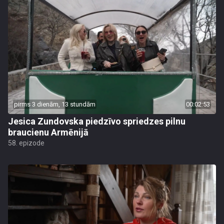
pirms 3 dienām, 13 stundām
00:02:53
Jesica Zundovska piedzīvo spriedzes pilnu
braucienu Armēnijā
58. epizode