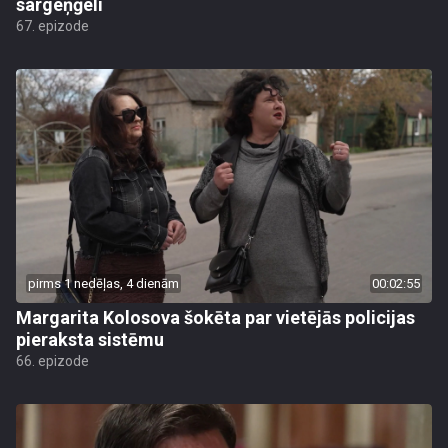
sargeņģeli
67. epizode
pirms 1 nedēļas, 4 dienām
00:02:55
Margarita Kolosova šokēta par vietējās policijas
pieraksta sistēmu
66. epizode