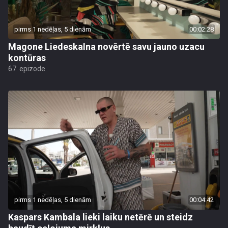
pirms 1 nedēļas, 5 dienām
00:02:28
Magone Liedeskalna novērtē savu jauno uzacu
kontūras
67. epizode
pirms 1 nedēļas, 5 dienām
00:04:42
Kaspars Kambala lieki laiku netērē un steidz