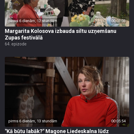
pirms 6 dienām, 12 stundām
00:03:03
Margarita Kolosova izbauda siltu uzņemšanu
Zupas festivālā
64. epizode
pirms 6 dienām, 13 stundām
00:05:54
"Kā būtu labāk?" Magone Liedeskalna lūdz