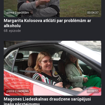
pirms 2 nedēļām
00:04:37
Margarita Kolosova atklāti par problēmām ar
alkoholu
68. epizode
pirms 2 nedēļām
00:02:55
Magones Liedeskalnas draudzene sarūpējusi
īpašu pārsteigumu