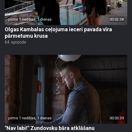
pirms 1 nedēļas, 1 dienas
00:02:38
Olgas Kambalas ceļojuma ieceri pavada vīra
pārmetumu krusa
64. epizode
pirms 1 nedēļas, 1 dienas
00:03:39
"Nav labi!" Zundovsku bāra atklāšanu