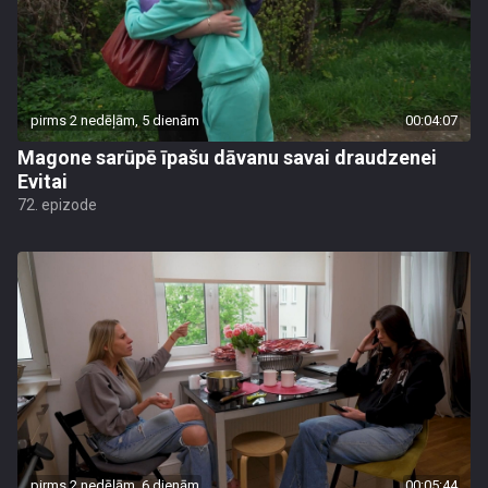
pirms 2 nedēļām, 5 dienām
00:04:07
Magone sarūpē īpašu dāvanu savai draudzenei
Evitai
72. epizode
pirms 2 nedēļām, 6 dienām
00:05:44