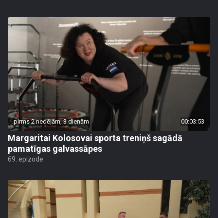
pirms 2 nedēļām, 3 dienām
00:03:53
Margaritai Kolosovai sporta treniņš sagādā
pamatīgas galvassāpes
69. epizode