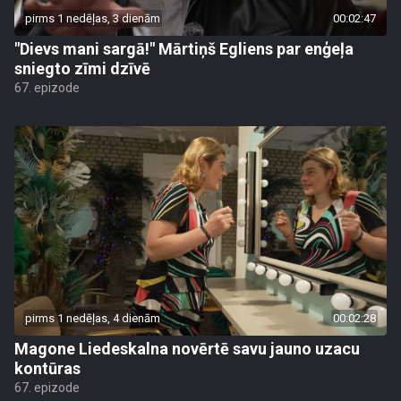
pirms 1 nedēļas, 3 dienām
00:02:47
"Dievs mani sargā!" Mārtiņš Egliens par enģeļa
sniegto zīmi dzīvē
67. epizode
pirms 1 nedēļas, 4 dienām
00:02:28
Magone Liedeskalna novērtē savu jauno uzacu
kontūras
67. epizode