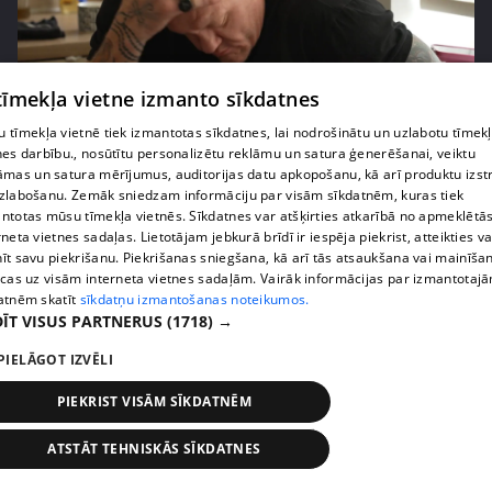
 tīmekļa vietne izmanto sīkdatnes
pirms 2 nedēļām, 6 dienām
00:02:41
 tīmekļa vietnē tiek izmantotas sīkdatnes, lai nodrošinātu un uzlabotu tīmek
Kaspars Kambala neslēpj vilšanos par bijušo sievu
nes darbību., nosūtītu personalizētu reklāmu un satura ģenerēšanai, veiktu
Tifāniju
āmas un satura mērījumus, auditorijas datu apkopošanu, kā arī produktu izst
72. epizode
zlabošanu. Zemāk sniedzam informāciju par visām sīkdatnēm, kuras tiek
ntotas mūsu tīmekļa vietnēs. Sīkdatnes var atšķirties atkarībā no apmeklētā
rneta vietnes sadaļas. Lietotājam jebkurā brīdī ir iespēja piekrist, atteikties va
īt savu piekrišanu. Piekrišanas sniegšana, kā arī tās atsaukšana vai mainīša
ecas uz visām interneta vietnes sadaļām. Vairāk informācijas par izmantotaj
atnēm skatīt
sīkdatņu izmantošanas noteikumos.
ĪT VISUS PARTNERUS
(1718) →
PIELĀGOT IZVĒLI
PIEKRIST VISĀM SĪKDATNĒM
ATSTĀT TEHNISKĀS SĪKDATNES
pirms 2 nedēļām, 6 dienām
00:04:02