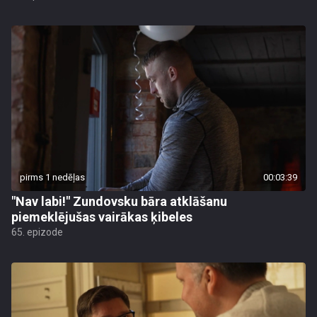
pirms 1 nedēļas
00:03:39
"Nav labi!" Zundovsku bāra atklāšanu
piemeklējušas vairākas ķibeles
65. epizode