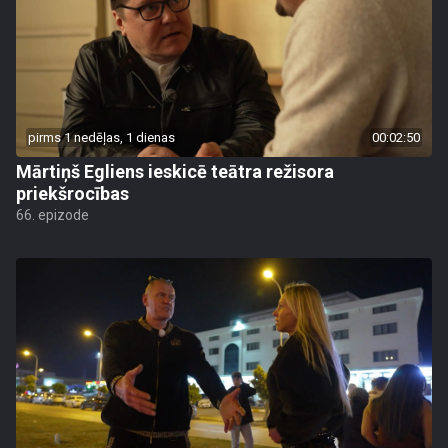
pirms 1 nedēļas, 1 dienas
00:02:50
Mārtiņš Egliens ieskicē teātra režisora
priekšrocības
66. epizode