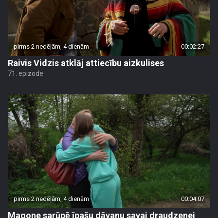
pirms 2 nedēļām, 4 dienām
00:02:27
Raivis Vidzis atklāj attiecību aizkulises
71. epizode
pirms 2 nedēļām, 4 dienām
00:04:07
Magone sarūpē īpašu dāvanu savai draudzenei