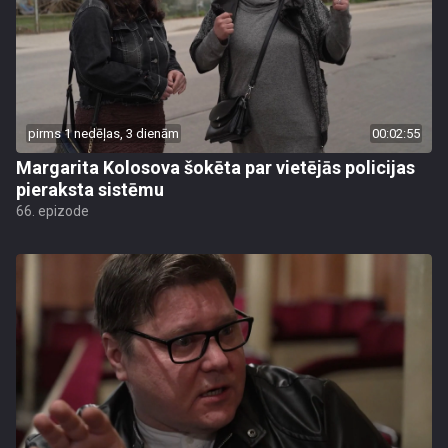
pirms 1 nedēļas, 3 dienām
00:02:55
Margarita Kolosova šokēta par vietējās policijas
pieraksta sistēmu
66. epizode