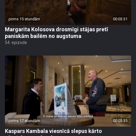
pirms 15 stundām
00:03:31
Margarita Kolosova drosmīgi stājas pretī
paniskām bailēm no augstuma
54. epizode
pirms 17 stundām
00:03:35
Kaspars Kambala viesnīcā slepus kārto