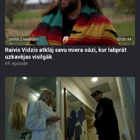
pirms 2 nedēļām
00:03:44
Raivis Vidzis atklāj savu miera oāzi, kur labprāt
uzkavējas visilgāk
69. epizode