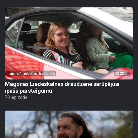
pirms 1 nedēļas, 6 dienām
00:02:55
Magones Liedeskalnas draudzene sarūpējusi
īpašu pārsteigumu
70. epizode