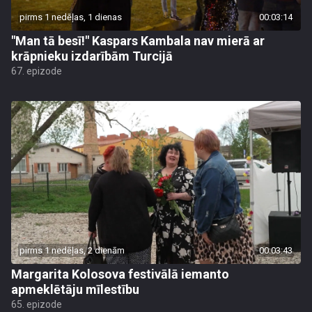
pirms 1 nedēļas, 1 dienas
00:03:14
"Man tā besī!" Kaspars Kambala nav mierā ar
krāpnieku izdarībām Turcijā
67. epizode
pirms 1 nedēļas, 2 dienām
00:03:43
Margarita Kolosova festivālā iemanto
apmeklētāju mīlestību
65. epizode