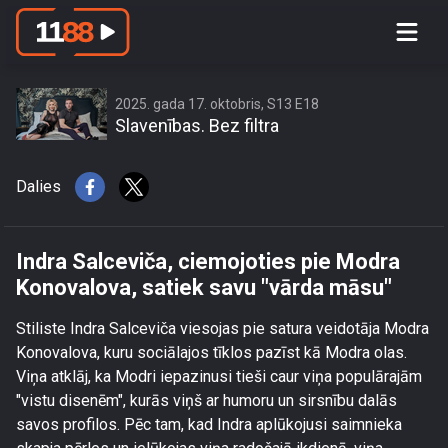
Indra Salceviča, ciemojoties pie Modra
Konovalova, satiek savu \"vārda
māsu\"
2025. gada 17. oktobris, S13 E18
Slavenības. Bez filtra
Dalies
Indra Salceviča, ciemojoties pie Modra
Konovalova, satiek savu "vārda māsu"
Stiliste Indra Salceviča viesojas pie satura veidotāja Modra
Konovalova, kuru sociālajos tīklos pazīst kā Modra olas.
Viņa atklāj, ka Modri iepazinusi tieši caur viņa populārajām
"vistu disenēm", kurās viņš ar humoru un sirsnību dalās
savos profilos. Pēc tam, kad Indra aplūkojusi saimnieka