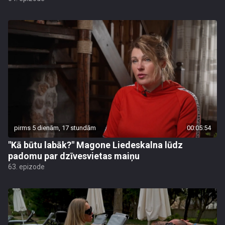
pirms 5 dienām, 17 stundām
00:05:54
"Kā būtu labāk?" Magone Liedeskalna lūdz
padomu par dzīvesvietas maiņu
63. epizode