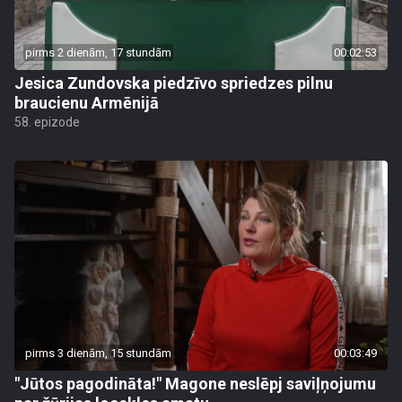
pirms 2 dienām, 17 stundām
00:02:53
Jesica Zundovska piedzīvo spriedzes pilnu
braucienu Armēnijā
58. epizode
pirms 3 dienām, 15 stundām
00:03:49
"Jūtos pagodināta!" Magone neslēpj saviļņojumu