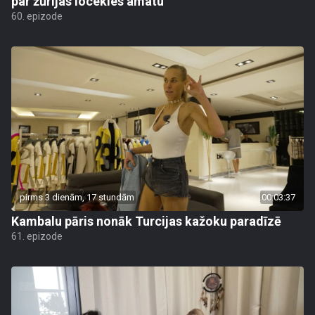
par žūrijas locekles amatu
60. epizode
pirms 3 dienām, 17 stundām
00:03:37
Kambalu pāris nonāk Turcijas kažoku paradīzē
61. epizode