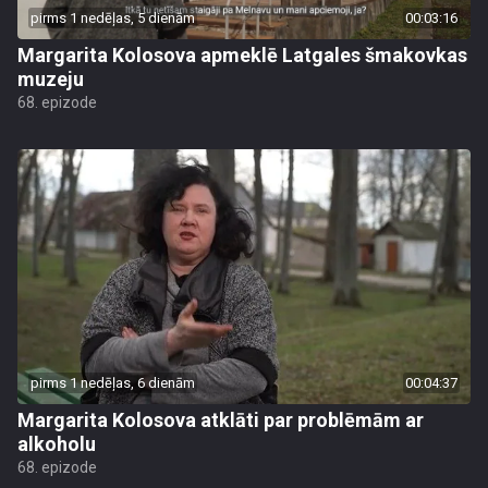
pirms 1 nedēļas, 5 dienām
00:03:16
Margarita Kolosova apmeklē Latgales šmakovkas
muzeju
68. epizode
pirms 1 nedēļas, 6 dienām
00:04:37
Margarita Kolosova atklāti par problēmām ar
alkoholu
68. epizode