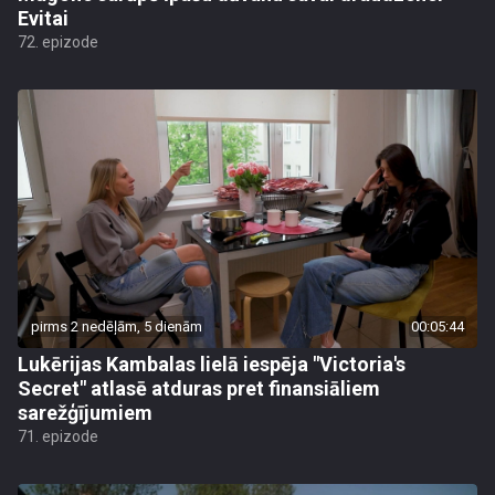
Evitai
72. epizode
pirms 2 nedēļām, 5 dienām
00:05:44
Lukērijas Kambalas lielā iespēja "Victoria's
Secret" atlasē atduras pret finansiāliem
sarežģījumiem
71. epizode