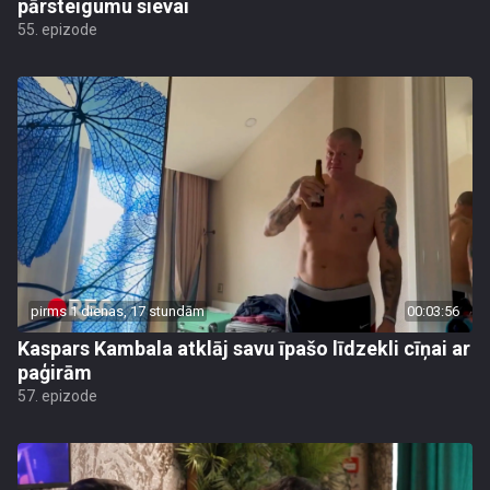
pārsteigumu sievai
55. epizode
pirms 1 dienas, 17 stundām
00:03:56
Kaspars Kambala atklāj savu īpašo līdzekli cīņai ar
paģirām
57. epizode