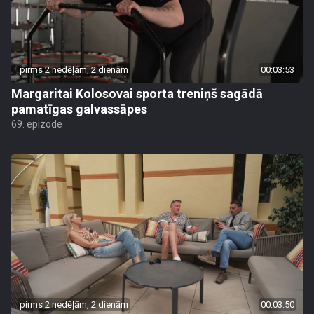
pirms 2 nedēļām, 2 dienām
00:03:53
Margaritai Kolosovai sporta treniņš sagādā
pamatīgas galvassāpes
69. epizode
pirms 2 nedēļām, 2 dienām
00:03:50