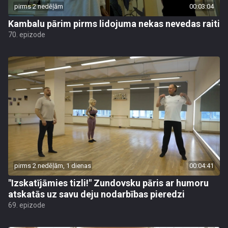
pirms 2 nedēļām
00:03:04
Kambalu pārim pirms lidojuma nekas nevedas raiti
70. epizode
pirms 2 nedēļām, 1 dienas
00:04:41
"Izskatījāmies tizli!" Zundovsku pāris ar humoru
atskatās uz savu deju nodarbības pieredzi
69. epizode