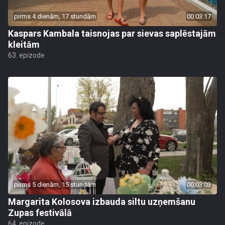
pirms 4 dienām, 17 stundām
00:03:17
Kaspars Kambala taisnojas par sievas saplēstajām
kleitām
63. epizode
pirms 5 dienām, 15 stundām
00:03:03
Margarita Kolosova izbauda siltu uzņemšanu
Zupas festivālā
64. epizode