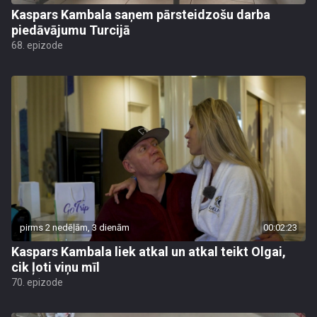
Kaspars Kambala saņem pārsteidzošu darba
piedāvājumu Turcijā
68. epizode
pirms 2 nedēļām, 3 dienām
00:02:23
Kaspars Kambala liek atkal un atkal teikt Olgai,
cik ļoti viņu mīl
70. epizode