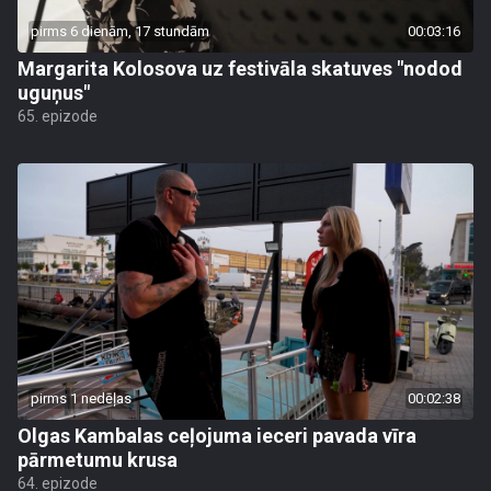
pirms 6 dienām, 17 stundām
00:03:16
Margarita Kolosova uz festivāla skatuves "nodod
uguņus"
65. epizode
pirms 1 nedēļas
00:02:38
Olgas Kambalas ceļojuma ieceri pavada vīra
pārmetumu krusa
64. epizode