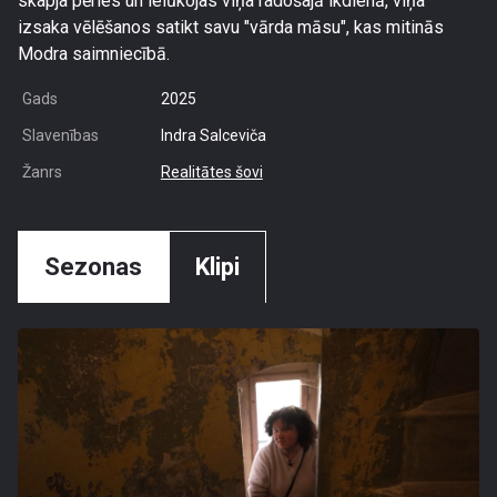
skapja pērles un ielūkojas viņa radošajā ikdienā, viņa
izsaka vēlēšanos satikt savu "vārda māsu", kas mitinās
Modra saimniecībā.
Gads
2025
Slavenības
Indra Salceviča
Žanrs
Realitātes šovi
Sezonas
Klipi