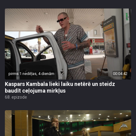
pirms 1 nedēļas, 4 dienām
00:04:42
Kaspars Kambala lieki laiku netērē un steidz
baudīt ceļojuma mirkļus
68. epizode