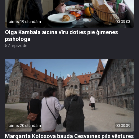
pirms 19 stundām
00:03:03
Olga Kambala aicina vīru doties pie ģimenes
psihologa
52. epizode
pirms 20 stundām
00:03:39
Margarita Kolosova bauda Cesvaines pils vēstures