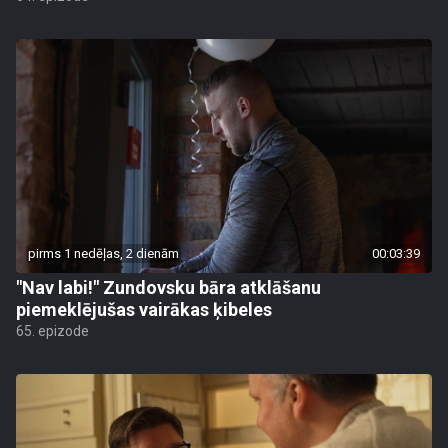
pirms 1 nedēļas, 2 dienām
00:03:39
"Nav labi!" Zundovsku bāra atklāšanu
piemeklējušas vairākas ķibeles
65. epizode