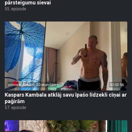
pārsteigumu sievai
55. epizode
pirms 3 dienām, 20 stundām
00:03:56
Kaspars Kambala atklāj savu īpašo līdzekli cīņai ar
paģirām
57. epizode