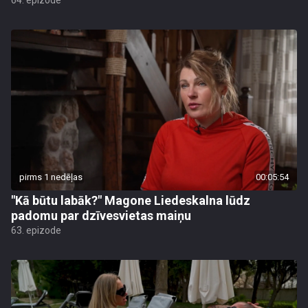
64. epizode
pirms 1 nedēļas
00:05:54
"Kā būtu labāk?" Magone Liedeskalna lūdz
padomu par dzīvesvietas maiņu
63. epizode