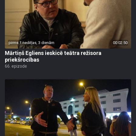
pirms 1 nedēļas, 3 dienām
00:02:50
Mārtiņš Egliens ieskicē teātra režisora
priekšrocības
66. epizode