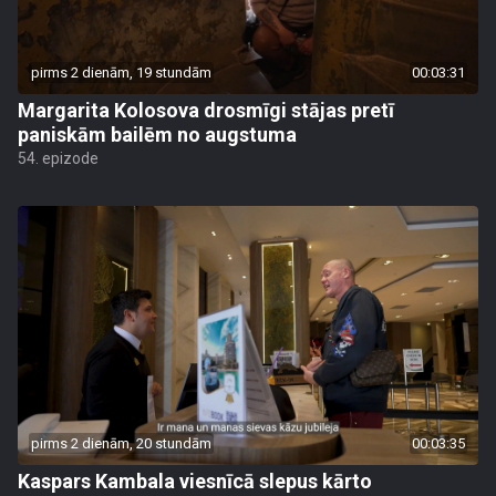
pirms 2 dienām, 19 stundām
00:03:31
Margarita Kolosova drosmīgi stājas pretī
paniskām bailēm no augstuma
54. epizode
pirms 2 dienām, 20 stundām
00:03:35
Kaspars Kambala viesnīcā slepus kārto