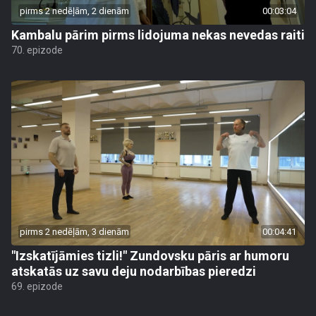
pirms 2 nedēļām, 2 dienām
00:03:04
Kambalu pārim pirms lidojuma nekas nevedas raiti
70. epizode
pirms 2 nedēļām, 3 dienām
00:04:41
"Izskatījāmies tizli!" Zundovsku pāris ar humoru
atskatās uz savu deju nodarbības pieredzi
69. epizode