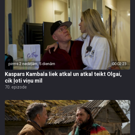
pirms 2 nedēļām, 5 dienām
00:02:23
Kaspars Kambala liek atkal un atkal teikt Olgai,
cik ļoti viņu mīl
70. epizode