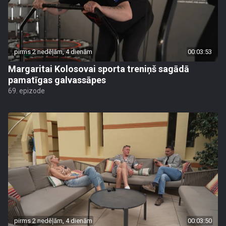
pirms 2 nedēļām, 4 dienām
00:03:53
Margaritai Kolosovai sporta treniņš sagādā
pamatīgas galvassāpes
69. epizode
pirms 2 nedēļām, 4 dienām
00:03:50