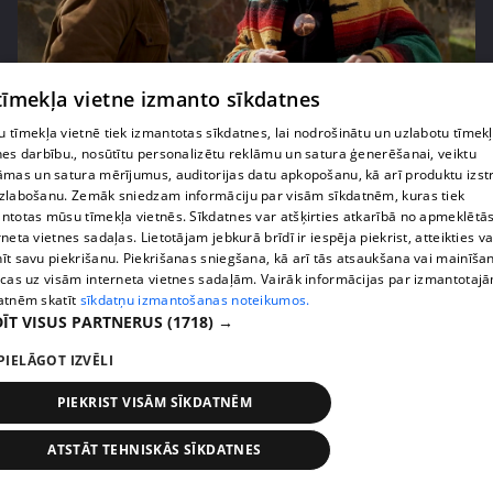
 tīmekļa vietne izmanto sīkdatnes
pirms 2 nedēļām, 6 dienām
00:02:27
 tīmekļa vietnē tiek izmantotas sīkdatnes, lai nodrošinātu un uzlabotu tīmek
Raivis Vidzis atklāj attiecību aizkulises
nes darbību., nosūtītu personalizētu reklāmu un satura ģenerēšanai, veiktu
71. epizode
āmas un satura mērījumus, auditorijas datu apkopošanu, kā arī produktu izst
zlabošanu. Zemāk sniedzam informāciju par visām sīkdatnēm, kuras tiek
ntotas mūsu tīmekļa vietnēs. Sīkdatnes var atšķirties atkarībā no apmeklētā
rneta vietnes sadaļas. Lietotājam jebkurā brīdī ir iespēja piekrist, atteikties va
īt savu piekrišanu. Piekrišanas sniegšana, kā arī tās atsaukšana vai mainīša
ecas uz visām interneta vietnes sadaļām. Vairāk informācijas par izmantotaj
atnēm skatīt
sīkdatņu izmantošanas noteikumos.
ĪT VISUS PARTNERUS
(1718) →
PIELĀGOT IZVĒLI
PIEKRIST VISĀM SĪKDATNĒM
ATSTĀT TEHNISKĀS SĪKDATNES
pirms 2 nedēļām, 6 dienām
00:04:07
Magone sarūpē īpašu dāvanu savai draudzenei