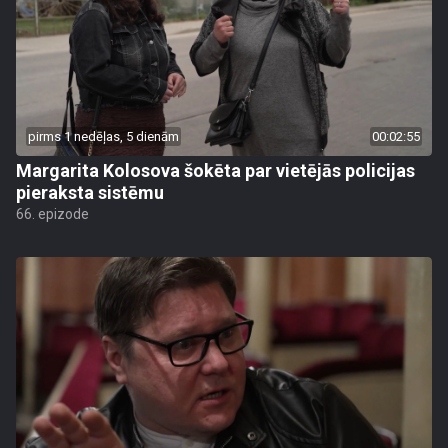
pirms 1 nedēļas, 5 dienām
00:02:55
Margarita Kolosova šokēta par vietējās policijas
pieraksta sistēmu
66. epizode