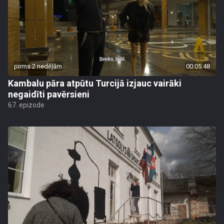
pirms 2 nedēļām
00:05:48
Kambalu pāra atpūtu Turcijā izjauc vairāki
negaidīti pavērsieni
67. epizode