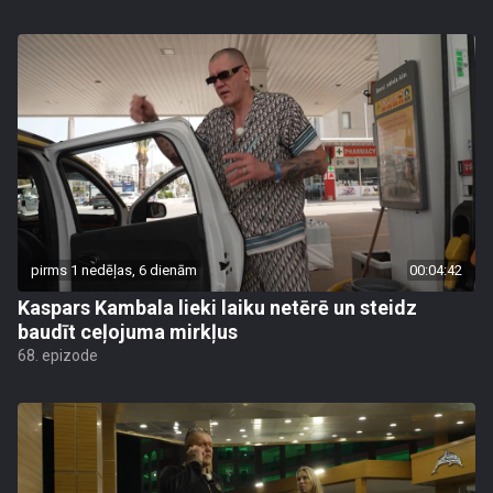
pirms 1 nedēļas, 6 dienām
00:04:42
Kaspars Kambala lieki laiku netērē un steidz
baudīt ceļojuma mirkļus
68. epizode