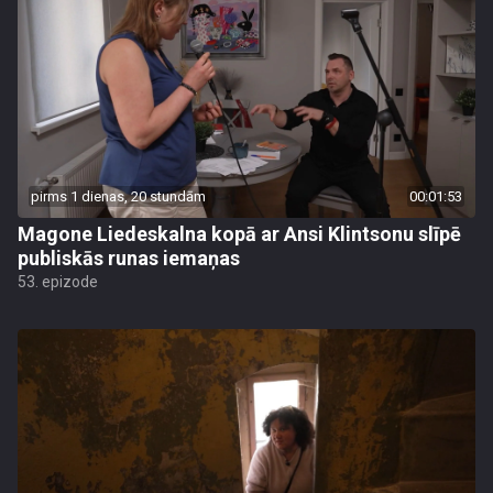
pirms 1 dienas, 20 stundām
00:01:53
Magone Liedeskalna kopā ar Ansi Klintsonu slīpē
publiskās runas iemaņas
53. epizode