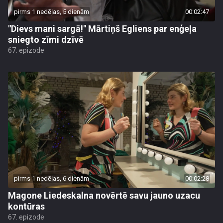
pirms 1 nedēļas, 5 dienām
00:02:47
"Dievs mani sargā!" Mārtiņš Egliens par enģeļa
sniegto zīmi dzīvē
67. epizode
pirms 1 nedēļas, 6 dienām
00:02:28
Magone Liedeskalna novērtē savu jauno uzacu
kontūras
67. epizode