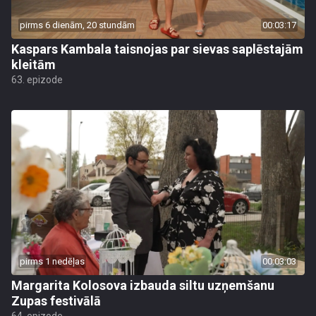
pirms 6 dienām, 20 stundām
00:03:17
Kaspars Kambala taisnojas par sievas saplēstajām
kleitām
63. epizode
pirms 1 nedēļas
00:03:03
Margarita Kolosova izbauda siltu uzņemšanu
Zupas festivālā