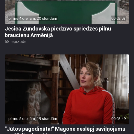
pirms 4 dienām, 20 stundām
00:02:53
Jesica Zundovska piedzīvo spriedzes pilnu
braucienu Armēnijā
58. epizode
pirms 5 dienām, 19 stundām
00:03:49
"Jūtos pagodināta!" Magone neslēpj saviļņojumu