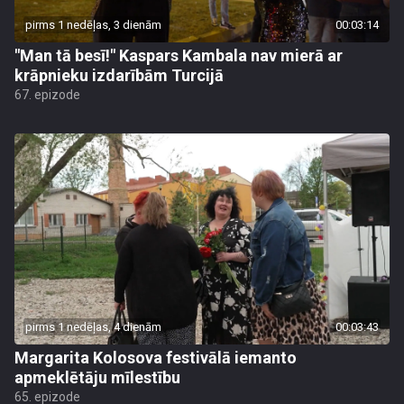
pirms 1 nedēļas, 3 dienām
00:03:14
"Man tā besī!" Kaspars Kambala nav mierā ar
krāpnieku izdarībām Turcijā
67. epizode
pirms 1 nedēļas, 4 dienām
00:03:43
Margarita Kolosova festivālā iemanto
apmeklētāju mīlestību
65. epizode