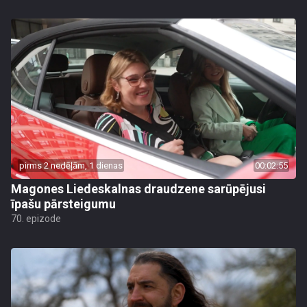
pirms 2 nedēļām, 1 dienas
00:02:55
Magones Liedeskalnas draudzene sarūpējusi
īpašu pārsteigumu
70. epizode