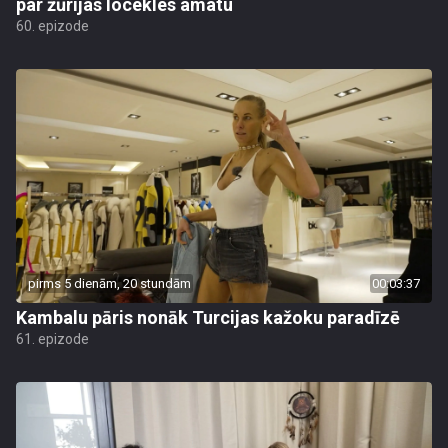
par žūrijas locekles amatu
60. epizode
pirms 5 dienām, 20 stundām
00:03:37
Kambalu pāris nonāk Turcijas kažoku paradīzē
61. epizode