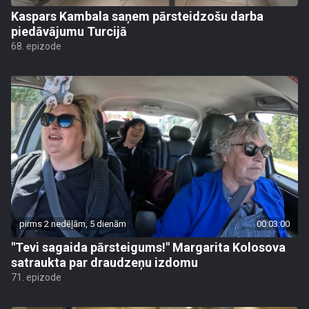
Kaspars Kambala saņem pārsteidzošu darba
piedāvājumu Turcijā
68. epizode
pirms 2 nedēļām, 5 dienām
00:03:00
"Tevi sagaida pārsteigums!" Margarita Kolosova
satraukta par draudzeņu izdomu
71. epizode