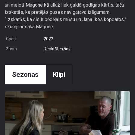
un melot! Magone kā allaž liek galdā godīgas kārtis, taču
izskatās, ka pretējās puses nav gatava izlīgumam.
“Izskatās, ka šis ir pēdējais mūsu un Jana Ikes kopdarbs,”
skumji nosaka Magone.
Gads
2022
Žanrs
Realitātes šovi
Sezonas
Klipi