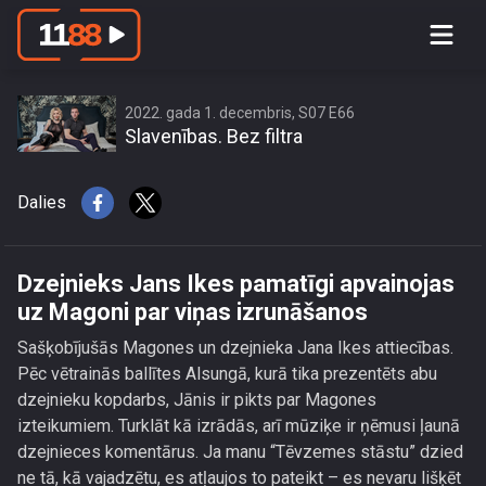
Dzejnieks Jans Ikes pamatīgi
apvainojas uz Magoni par viņas
izrunāšanos
2022. gada 1. decembris, S07 E66
Slavenības. Bez filtra
Dalies
Dzejnieks Jans Ikes pamatīgi apvainojas
uz Magoni par viņas izrunāšanos
Sašķobījušās Magones un dzejnieka Jana Ikes attiecības.
Pēc vētrainās ballītes Alsungā, kurā tika prezentēts abu
dzejnieku kopdarbs, Jānis ir pikts par Magones
izteikumiem. Turklāt kā izrādās, arī mūziķe ir ņēmusi ļaunā
dzejnieces komentārus. Ja manu “Tēvzemes stāstu” dzied
ne tā, kā vajadzētu, es atļaujos to pateikt – es nevaru lišķēt