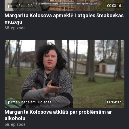
pirms 2 nedēļām
00:03:16
Margarita Kolosova apmeklē Latgales šmakovkas
muzeju
68. epizode
pirms 2 nedēļām, 1 dienas
00:04:37
Margarita Kolosova atklāti par problēmām ar
alkoholu
68. epizode