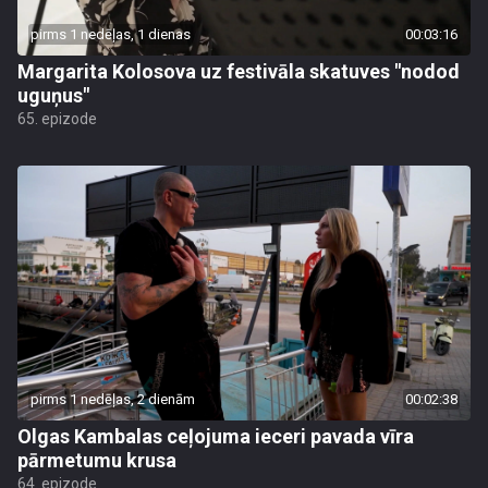
pirms 1 nedēļas, 1 dienas
00:03:16
Margarita Kolosova uz festivāla skatuves "nodod
uguņus"
65. epizode
pirms 1 nedēļas, 2 dienām
00:02:38
Olgas Kambalas ceļojuma ieceri pavada vīra
pārmetumu krusa
64. epizode