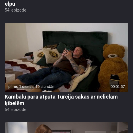
elpu
54. epizode
pirms 1 dienas, 19 stundām
00:02:57
Kambalu pāra atpūta Turcijā sākas ar nelielām
ķibelēm
54. epizode