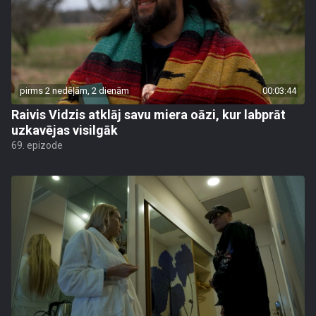
pirms 2 nedēļām, 2 dienām
00:03:44
Raivis Vidzis atklāj savu miera oāzi, kur labprāt
uzkavējas visilgāk
69. epizode