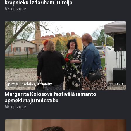
krāpnieku izdarībām Turcijā
67. epizode
pirms 1 nedēļas, 4 dienām
00:03:43
Margarita Kolosova festivālā iemanto
apmeklētāju mīlestību
65. epizode