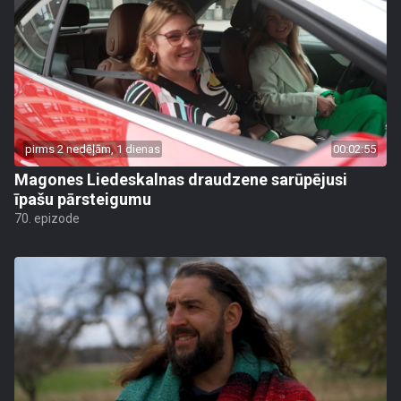
pirms 2 nedēļām, 1 dienas
00:02:55
Magones Liedeskalnas draudzene sarūpējusi
īpašu pārsteigumu
70. epizode