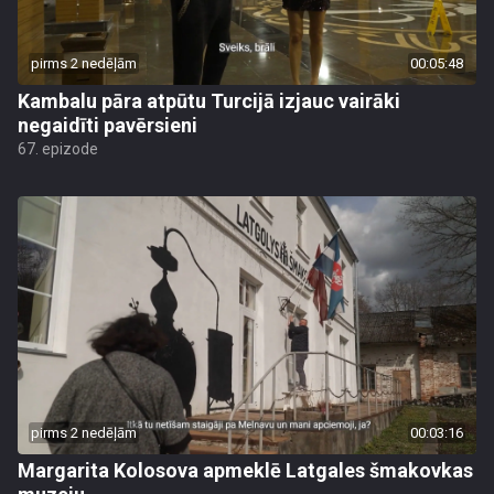
pirms 2 nedēļām
00:05:48
Kambalu pāra atpūtu Turcijā izjauc vairāki
negaidīti pavērsieni
67. epizode
pirms 2 nedēļām
00:03:16
Margarita Kolosova apmeklē Latgales šmakovkas