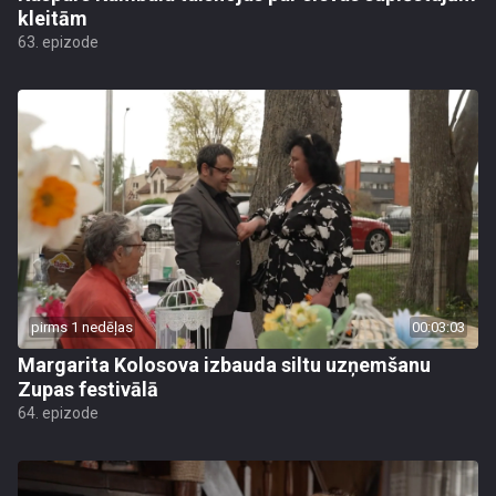
kleitām
63. epizode
pirms 1 nedēļas
00:03:03
Margarita Kolosova izbauda siltu uzņemšanu
Zupas festivālā
64. epizode