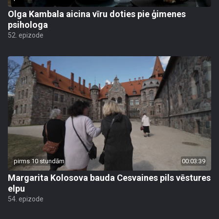
Olga Kambala aicina vīru doties pie ģimenes
psihologa
52. epizode
pirms 10 stundām
00:03:39
Margarita Kolosova bauda Cesvaines pils vēstures
elpu
54. epizode