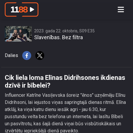
Cik liela loma Elīnas Didrihsones
ikdienas dzīvē ir bībelei?
2023. gada 22. oktobris, S09 E35
Slavenības. Bez filtra
Dalies
Cik liela loma Elīnas Didrihsones ikdienas
dzīvē ir bībelei?
Influencer Katrīne Vasiļevska šoreiz "ēnos" uzņēmēju Elīnu
Didrihsoni, lai iejustos viņas sapringtajā dienas ritmā. Elīna
atklāj, ka viņa katru dienu iesāk agri - jau 6:30, kur
pusstundu velta bez telefona un interneta, lai lasītu Bībeli
un pasvītrotu, kas šajā dienā viņai būs visbūtiskākais un
izvērtētu iepriekšējā dienā paveikto.