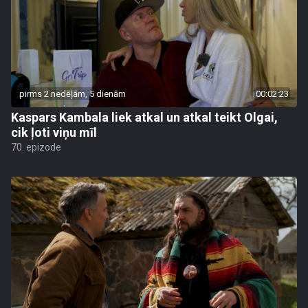
pirms 2 nedēļām, 5 dienām
00:02:23
Kaspars Kambala liek atkal un atkal teikt Olgai,
cik ļoti viņu mīl
70. epizode