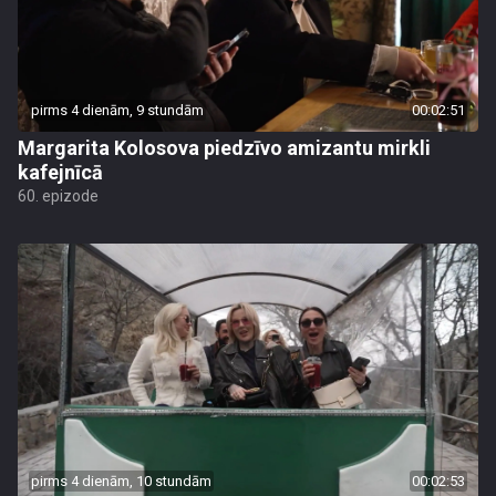
pirms 4 dienām, 9 stundām
00:02:51
Margarita Kolosova piedzīvo amizantu mirkli
kafejnīcā
60. epizode
pirms 4 dienām, 10 stundām
00:02:53