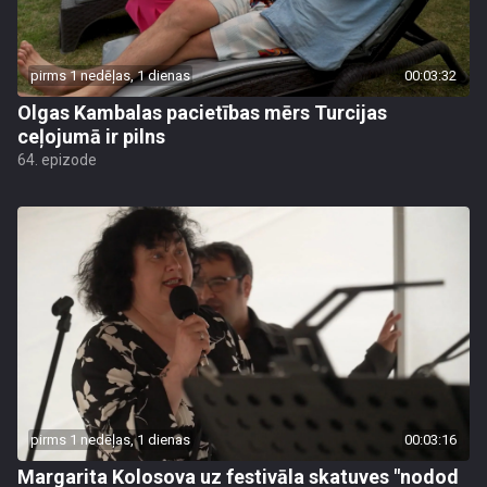
pirms 1 nedēļas, 1 dienas
00:03:32
Olgas Kambalas pacietības mērs Turcijas
ceļojumā ir pilns
64. epizode
pirms 1 nedēļas, 1 dienas
00:03:16
Margarita Kolosova uz festivāla skatuves "nodod