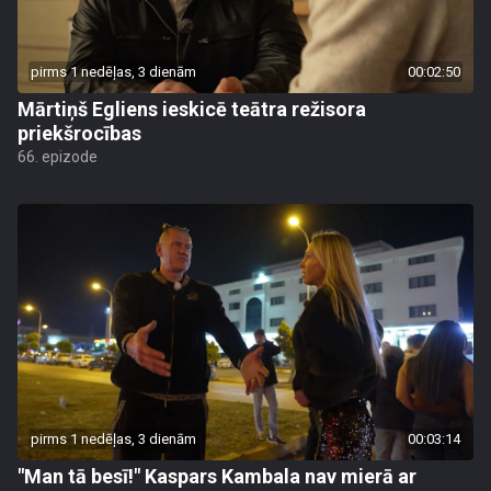
pirms 1 nedēļas, 3 dienām
00:02:50
Mārtiņš Egliens ieskicē teātra režisora
priekšrocības
66. epizode
pirms 1 nedēļas, 3 dienām
00:03:14
"Man tā besī!" Kaspars Kambala nav mierā ar