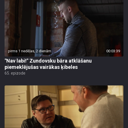
pirms 1 nedēļas, 2 dienām
00:03:39
"Nav labi!" Zundovsku bāra atklāšanu
piemeklējušas vairākas ķibeles
65. epizode