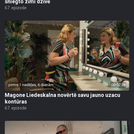
sniegto zīmi dzīvē
67. epizode
pirms 1 nedēļas, 6 dienām
00:02:28
Magone Liedeskalna novērtē savu jauno uzacu
kontūras
67. epizode