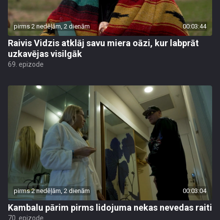
pirms 2 nedēļām, 2 dienām
00:03:44
Raivis Vidzis atklāj savu miera oāzi, kur labprāt
uzkavējas visilgāk
69. epizode
pirms 2 nedēļām, 2 dienām
00:03:04
Kambalu pārim pirms lidojuma nekas nevedas raiti
70. epizode