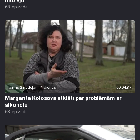
muzeju
68. epizode
pirms 2 nedēļām, 1 dienas
00:04:37
Margarita Kolosova atklāti par problēmām ar
alkoholu
68. epizode