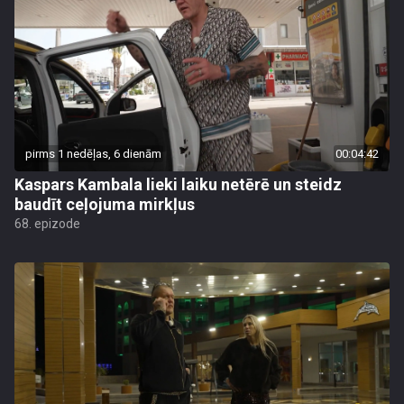
pirms 1 nedēļas, 6 dienām
00:04:42
Kaspars Kambala lieki laiku netērē un steidz
baudīt ceļojuma mirkļus
68. epizode