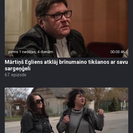
pirms 1 nedēļas, 4 dienām
00:03:46
Mārtiņš Egliens atklāj brīnumaino tikšanos ar savu
sargeņģeli
67. epizode