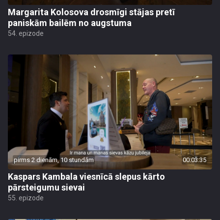
Margarita Kolosova drosmīgi stājas pretī
paniskām bailēm no augstuma
54. epizode
pirms 2 dienām, 10 stundām
00:03:35
Kaspars Kambala viesnīcā slepus kārto
pārsteigumu sievai
55. epizode