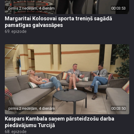
pirms 2 nedēļām, 4 dienām
00:03:53
Margaritai Kolosovai sporta treniņš sagādā
pamatīgas galvassāpes
69. epizode
pirms 2 nedēļām, 4 dienām
00:03:50
Kaspars Kambala saņem pārsteidzošu darba
piedāvājumu Turcijā
68. epizode