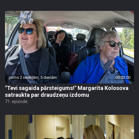
pirms 2 nedēļām, 5 dienām
00:03:00
"Tevi sagaida pārsteigums!" Margarita Kolosova
satraukta par draudzeņu izdomu
71. epizode