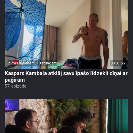
pirms 3 dienām, 10 stundām
00:03:56
Kaspars Kambala atklāj savu īpašo līdzekli cīņai ar
paģirām
57. epizode