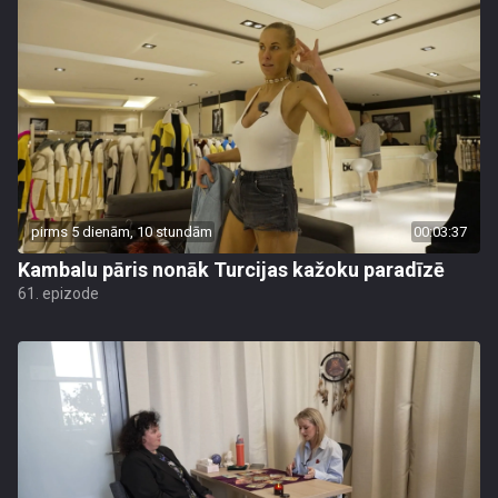
pirms 5 dienām, 10 stundām
00:03:37
Kambalu pāris nonāk Turcijas kažoku paradīzē
61. epizode