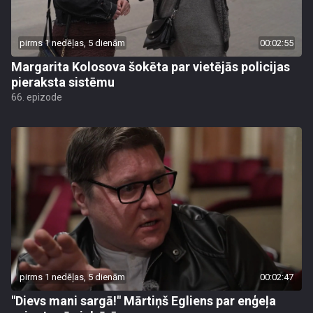
pirms 1 nedēļas, 5 dienām
00:02:55
Margarita Kolosova šokēta par vietējās policijas
pieraksta sistēmu
66. epizode
pirms 1 nedēļas, 5 dienām
00:02:47
"Dievs mani sargā!" Mārtiņš Egliens par enģeļa