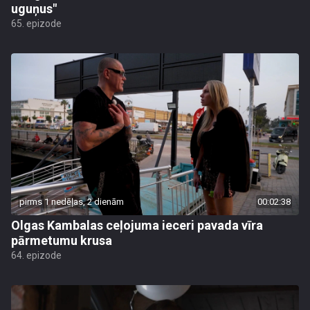
uguņus"
65. epizode
pirms 1 nedēļas, 2 dienām
00:02:38
Olgas Kambalas ceļojuma ieceri pavada vīra
pārmetumu krusa
64. epizode