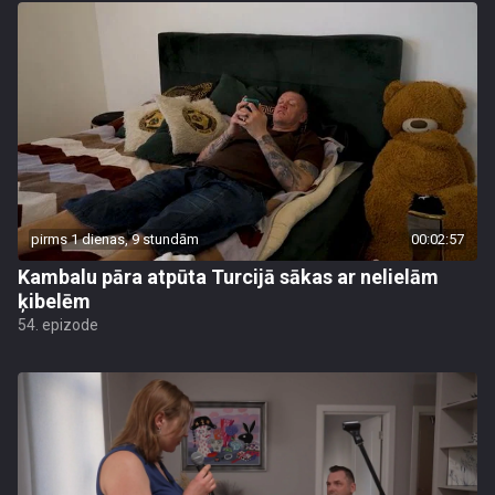
pirms 1 dienas, 9 stundām
00:02:57
Kambalu pāra atpūta Turcijā sākas ar nelielām
ķibelēm
54. epizode