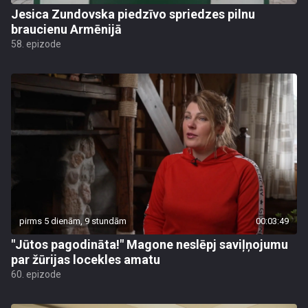
Jesica Zundovska piedzīvo spriedzes pilnu
braucienu Armēnijā
58. epizode
pirms 5 dienām, 9 stundām
00:03:49
"Jūtos pagodināta!" Magone neslēpj saviļņojumu
par žūrijas locekles amatu
60. epizode