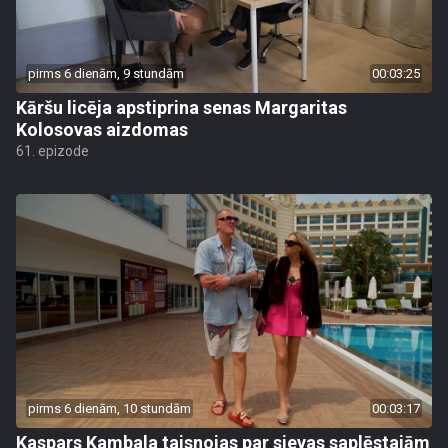
pirms 6 dienām, 9 stundām
00:03:25
Kāršu licēja apstiprina senas Margaritas
Kolosovas aizdomas
61. epizode
pirms 6 dienām, 10 stundām
00:03:17
Kaspars Kambala taisnojas par sievas saplēstajām