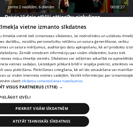
pirms 2 nedēļām, 6 dienām
00:02:27
Raivis Vidzis atklāj attiecību aizkulises
71. epizode
 tīmekļa vietne izmanto sīkdatnes
 tīmekļa vietnē tiek izmantotas sīkdatnes, lai nodrošinātu un uzlabotu tīmek
nes darbību., nosūtītu personalizētu reklāmu un satura ģenerēšanai, veiktu
āmas un satura mērījumus, auditorijas datu apkopošanu, kā arī produktu izst
zlabošanu. Zemāk sniedzam informāciju par visām sīkdatnēm, kuras tiek
ntotas mūsu tīmekļa vietnēs. Sīkdatnes var atšķirties atkarībā no apmeklētā
rneta vietnes sadaļas. Lietotājam jebkurā brīdī ir iespēja piekrist, atteikties va
īt savu piekrišanu. Piekrišanas sniegšana, kā arī tās atsaukšana vai mainīša
ecas uz visām interneta vietnes sadaļām. Vairāk informācijas par izmantotaj
atnēm skatīt
sīkdatņu izmantošanas noteikumos.
ĪT VISUS PARTNERUS
(1718) →
PIELĀGOT IZVĒLI
pirms 2 nedēļām, 6 dienām
00:04:07
PIEKRIST VISĀM SĪKDATNĒM
Magone sarūpē īpašu dāvanu savai draudzenei
Evitai
ATSTĀT TEHNISKĀS SĪKDATNES
72. epizode