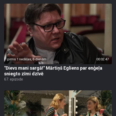
pirms 1 nedēļas, 6 dienām
00:02:47
"Dievs mani sargā!" Mārtiņš Egliens par enģeļa
sniegto zīmi dzīvē
67. epizode