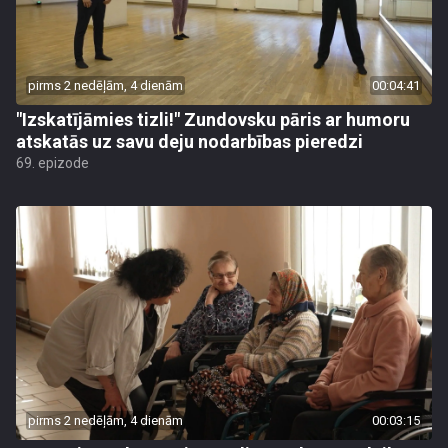
pirms 2 nedēļām, 4 dienām
00:04:41
"Izskatījāmies tizli!" Zundovsku pāris ar humoru
atskatās uz savu deju nodarbības pieredzi
69. epizode
pirms 2 nedēļām, 4 dienām
00:03:15