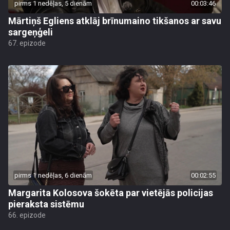
pirms 1 nedēļas, 5 dienām
00:03:46
Mārtiņš Egliens atklāj brīnumaino tikšanos ar savu
sargeņģeli
67. epizode
pirms 1 nedēļas, 6 dienām
00:02:55
Margarita Kolosova šokēta par vietējās policijas
pieraksta sistēmu
66. epizode