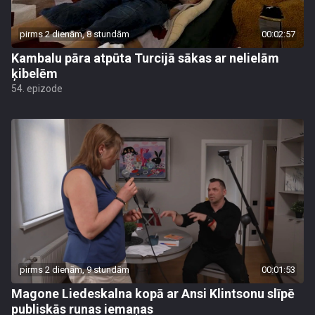
pirms 2 dienām, 8 stundām
00:02:57
Kambalu pāra atpūta Turcijā sākas ar nelielām
ķibelēm
54. epizode
pirms 2 dienām, 9 stundām
00:01:53
Magone Liedeskalna kopā ar Ansi Klintsonu slīpē
publiskās runas iemaņas