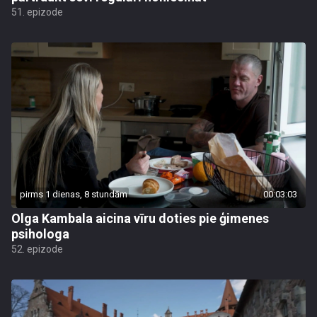
51. epizode
pirms 1 dienas, 8 stundām
00:03:03
Olga Kambala aicina vīru doties pie ģimenes
psihologa
52. epizode