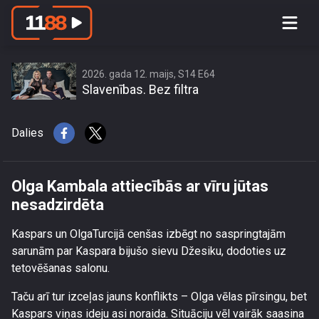
Olga Kambala attiecībās ar vīru jūtas
nesadzirdēta
2026. gada 12. maijs, S14 E64
Slavenības. Bez filtra
Dalies
Olga Kambala attiecībās ar vīru jūtas
nesadzirdēta
Kaspars un OlgaTurcijā cenšas izbēgt no saspringtajām
sarunām par Kaspara bijušo sievu Džesiku, dodoties uz
tetovēšanas salonu.
Taču arī tur izceļas jauns konflikts – Olga vēlas pīrsingu, bet
Kaspars viņas ideju asi noraida. Situāciju vēl vairāk saasina