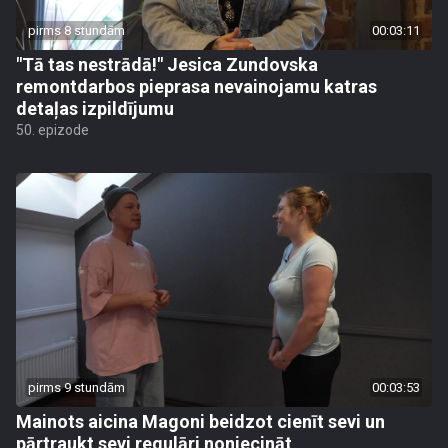
pirms 8 stundām
00:03:11
"Tā tas nestrādā!" Jesica Zundovska
remontdarbos pieprasa nevainojamu katras
detaļas izpildījumu
50. epizode
pirms 9 stundām
00:03:53
Mainots aicina Magoni beidzot cienīt sevi un
pārtraukt sevi regulāri noniecināt