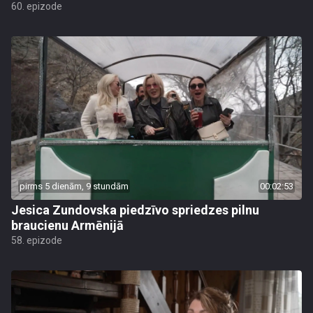
60. epizode
pirms 5 dienām, 9 stundām
00:02:53
Jesica Zundovska piedzīvo spriedzes pilnu
braucienu Armēnijā
58. epizode