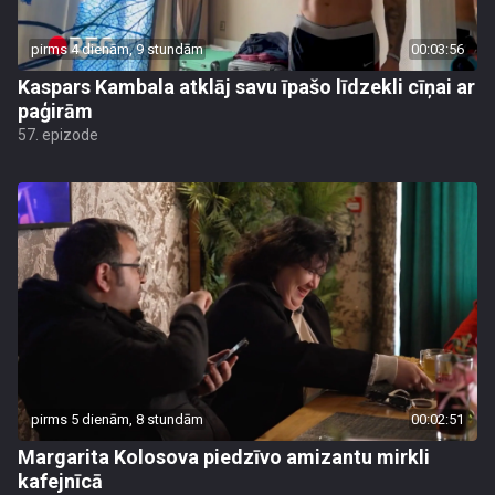
pirms 4 dienām, 9 stundām
00:03:56
Kaspars Kambala atklāj savu īpašo līdzekli cīņai ar
paģirām
57. epizode
pirms 5 dienām, 8 stundām
00:02:51
Margarita Kolosova piedzīvo amizantu mirkli
kafejnīcā