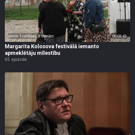
pirms 1 nedēļas, 5 dienām
00:03:43
Margarita Kolosova festivālā iemanto
apmeklētāju mīlestību
65. epizode