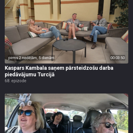
pirms 2 nedēļām, 5 dienām
00:03:50
Kaspars Kambala saņem pārsteidzošu darba
piedāvājumu Turcijā
68. epizode