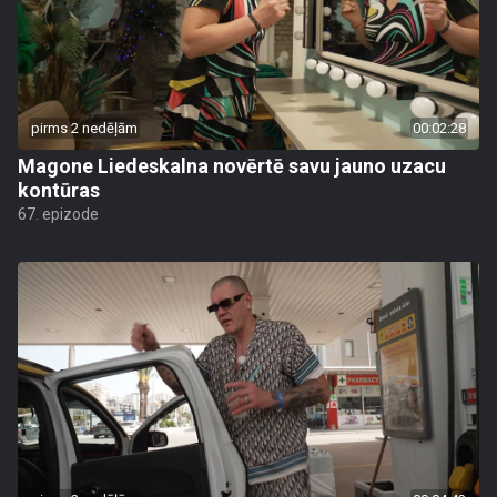
pirms 2 nedēļām
00:02:28
Magone Liedeskalna novērtē savu jauno uzacu
kontūras
67. epizode