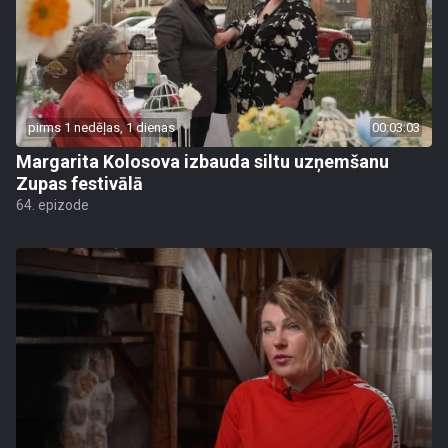
pirms 1 nedēļas, 1 dienas
00:03:03
Margarita Kolosova izbauda siltu uzņemšanu
Zupas festivālā
64. epizode