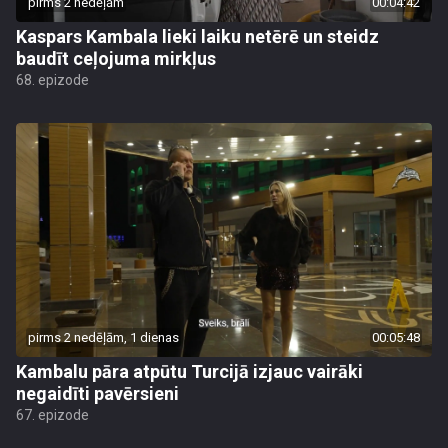
pirms 2 nedēļām
00:04:42
Kaspars Kambala lieki laiku netērē un steidz
baudīt ceļojuma mirkļus
68. epizode
pirms 2 nedēļām, 1 dienas
00:05:48
Kambalu pāra atpūtu Turcijā izjauc vairāki
negaidīti pavērsieni
67. epizode