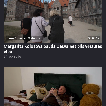
pirms 1 dienas, 9 stundām
00:03:39
Margarita Kolosova bauda Cesvaines pils vēstures
elpu
54. epizode