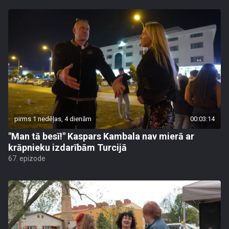
pirms 1 nedēļas, 4 dienām
00:03:14
"Man tā besī!" Kaspars Kambala nav mierā ar
krāpnieku izdarībām Turcijā
67. epizode