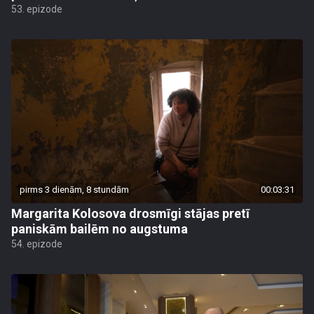
53. epizode
pirms 3 dienām, 8 stundām
00:03:31
Margarita Kolosova drosmīgi stājas pretī
paniskām bailēm no augstuma
54. epizode