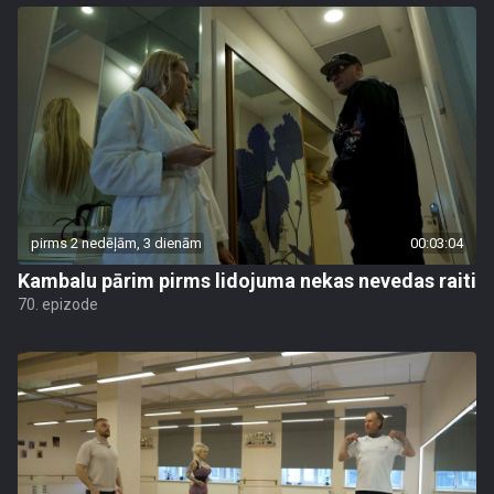
pirms 2 nedēļām, 3 dienām
00:03:04
Kambalu pārim pirms lidojuma nekas nevedas raiti
70. epizode