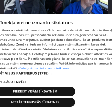
pirms 2 nedēļām, 6 dienām
00:03:00
 tīmekļa vietne izmanto sīkdatnes
"Tevi sagaida pārsteigums!" Margarita Kolosova
 tīmekļa vietnē tiek izmantotas sīkdatnes, lai nodrošinātu un uzlabotu tīmek
satraukta par draudzeņu izdomu
nes darbību., nosūtītu personalizētu reklāmu un satura ģenerēšanai, veiktu
āmas un satura mērījumus, auditorijas datu apkopošanu, kā arī produktu izst
71. epizode
zlabošanu. Zemāk sniedzam informāciju par visām sīkdatnēm, kuras tiek
ntotas mūsu tīmekļa vietnēs. Sīkdatnes var atšķirties atkarībā no apmeklētā
rneta vietnes sadaļas. Lietotājam jebkurā brīdī ir iespēja piekrist, atteikties va
īt savu piekrišanu. Piekrišanas sniegšana, kā arī tās atsaukšana vai mainīša
ecas uz visām interneta vietnes sadaļām. Vairāk informācijas par izmantotaj
atnēm skatīt
sīkdatņu izmantošanas noteikumos.
ĪT VISUS PARTNERUS
(1718) →
PIELĀGOT IZVĒLI
PIEKRIST VISĀM SĪKDATNĒM
ATSTĀT TEHNISKĀS SĪKDATNES
pirms 2 nedēļām, 6 dienām
00:02:23