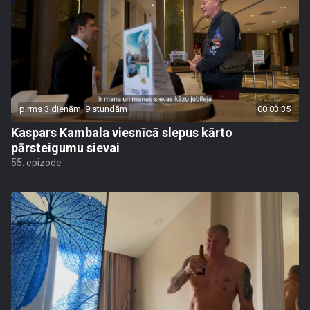
pirms 3 dienām, 9 stundām
00:03:35
Kaspars Kambala viesnīcā slepus kārto
pārsteigumu sievai
55. epizode