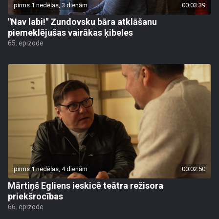
pirms 1 nedēļas, 3 dienām
00:03:39
"Nav labi!" Zundovsku bāra atklāšanu
piemeklējušas vairākas ķibeles
65. epizode
pirms 1 nedēļas, 4 dienām
00:02:50
Mārtiņš Egliens ieskicē teātra režisora
priekšrocības
66. epizode