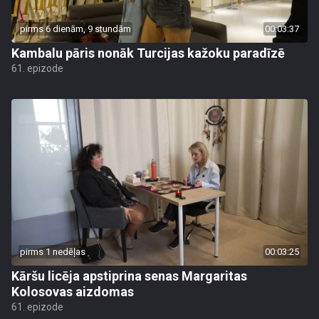
pirms 6 dienām, 9 stundām
00:03:37
Kambalu pāris nonāk Turcijas kažoku paradīzē
61. epizode
pirms 1 nedēļas
00:03:25
Kāršu licēja apstiprina senas Margaritas
Kolosovas aizdomas
61. epizode