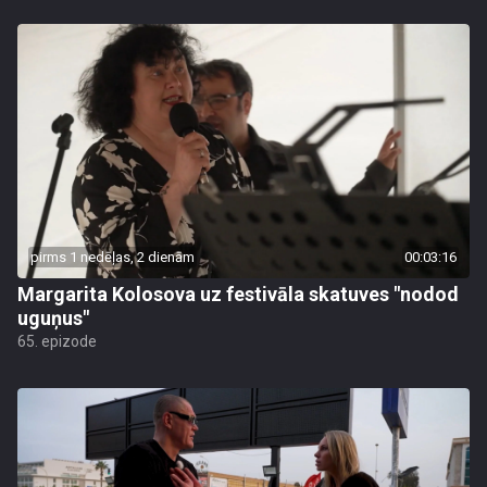
pirms 1 nedēļas, 2 dienām
00:03:16
Margarita Kolosova uz festivāla skatuves "nodod
uguņus"
65. epizode