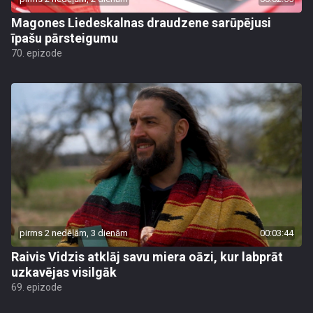
Magones Liedeskalnas draudzene sarūpējusi
īpašu pārsteigumu
70. epizode
pirms 2 nedēļām, 3 dienām
00:03:44
Raivis Vidzis atklāj savu miera oāzi, kur labprāt
uzkavējas visilgāk
69. epizode