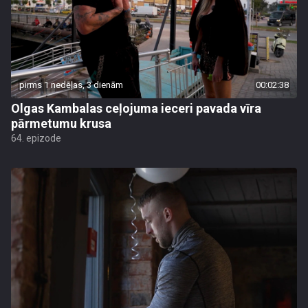
pirms 1 nedēļas, 3 dienām
00:02:38
Olgas Kambalas ceļojuma ieceri pavada vīra
pārmetumu krusa
64. epizode