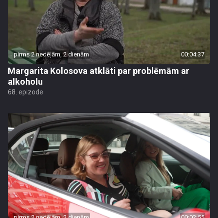
pirms 2 nedēļām, 2 dienām
00:04:37
Margarita Kolosova atklāti par problēmām ar
alkoholu
68. epizode
pirms 2 nedēļām, 2 dienām
00:02:55