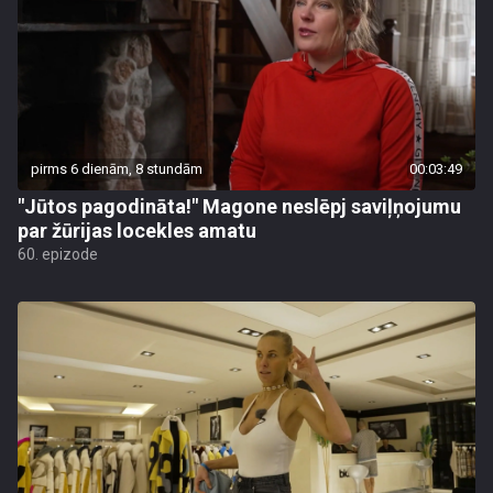
pirms 6 dienām, 8 stundām
00:03:49
"Jūtos pagodināta!" Magone neslēpj saviļņojumu
par žūrijas locekles amatu
60. epizode