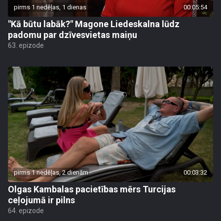
pirms 1 nedēļas, 1 dienas
00:05:54
"Kā būtu labāk?" Magone Liedeskalna lūdz
padomu par dzīvesvietas maiņu
63. epizode
pirms 1 nedēļas, 2 dienām
00:03:32
Olgas Kambalas pacietības mērs Turcijas
ceļojumā ir pilns
64. epizode