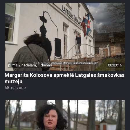
pirms 2 nedēļām, 1 dienas
00:03:16
Margarita Kolosova apmeklē Latgales šmakovkas
muzeju
68. epizode