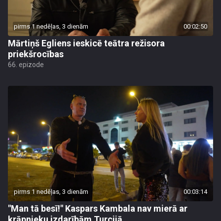
pirms 1 nedēļas, 3 dienām
00:02:50
Mārtiņš Egliens ieskicē teātra režisora
priekšrocības
66. epizode
pirms 1 nedēļas, 3 dienām
00:03:14
"Man tā besī!" Kaspars Kambala nav mierā ar
krāpnieku izdarībām Turcijā