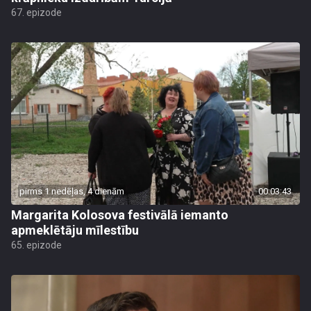
67. epizode
pirms 1 nedēļas, 4 dienām
00:03:43
Margarita Kolosova festivālā iemanto
apmeklētāju mīlestību
65. epizode