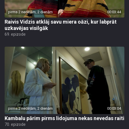
pirms 2 nedēļām, 2 dienām
00:03:44
Raivis Vidzis atklāj savu miera oāzi, kur labprāt
uzkavējas visilgāk
69. epizode
pirms 2 nedēļām, 2 dienām
00:03:04
Kambalu pārim pirms lidojuma nekas nevedas raiti
70. epizode