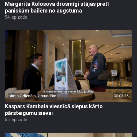
Margarita Kolosova drosmīgi stājas pretī
paniskām bailēm no augstuma
54. epizode
pirms 2 dienām, 2 stundām
00:03:35
Kaspars Kambala viesnīcā slepus kārto
pārsteigumu sievai
55. epizode