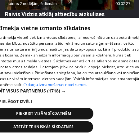
pirms 2 nedēļām, 6 dienām
00:02:27
Raivis Vidzis atklāj attiecību aizkulises
71. epizode
 tīmekļa vietne izmanto sīkdatnes
 tīmekļa vietnē tiek izmantotas sīkdatnes, lai nodrošinātu un uzlabotu tīmek
nes darbību., nosūtītu personalizētu reklāmu un satura ģenerēšanai, veiktu
āmas un satura mērījumus, auditorijas datu apkopošanu, kā arī produktu izst
zlabošanu. Zemāk sniedzam informāciju par visām sīkdatnēm, kuras tiek
ntotas mūsu tīmekļa vietnēs. Sīkdatnes var atšķirties atkarībā no apmeklētā
rneta vietnes sadaļas. Lietotājam jebkurā brīdī ir iespēja piekrist, atteikties va
īt savu piekrišanu. Piekrišanas sniegšana, kā arī tās atsaukšana vai mainīša
ecas uz visām interneta vietnes sadaļām. Vairāk informācijas par izmantotaj
atnēm skatīt
sīkdatņu izmantošanas noteikumos.
ĪT VISUS PARTNERUS
(1718) →
pirms 2 nedēļām, 6 dienām
00:04:07
PIELĀGOT IZVĒLI
Magone sarūpē īpašu dāvanu savai draudzenei
PIEKRIST VISĀM SĪKDATNĒM
Evitai
72. epizode
ATSTĀT TEHNISKĀS SĪKDATNES