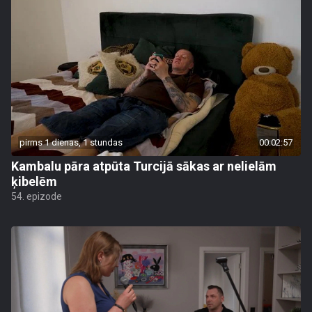
pirms 1 dienas, 1 stundas
00:02:57
Kambalu pāra atpūta Turcijā sākas ar nelielām
ķibelēm
54. epizode