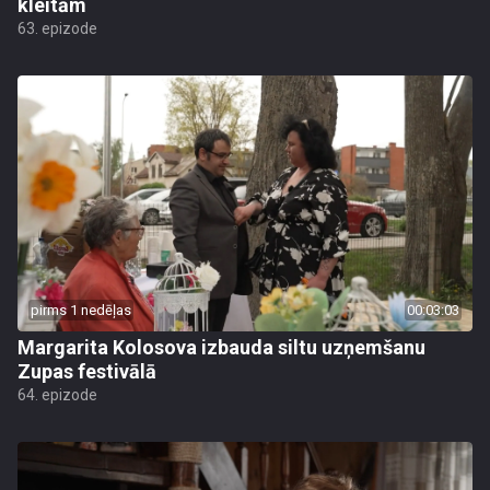
kleitām
63. epizode
pirms 1 nedēļas
00:03:03
Margarita Kolosova izbauda siltu uzņemšanu
Zupas festivālā
64. epizode