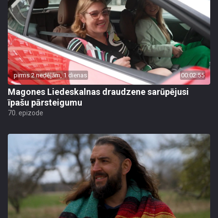
pirms 2 nedēļām, 1 dienas
00:02:55
Magones Liedeskalnas draudzene sarūpējusi
īpašu pārsteigumu
70. epizode