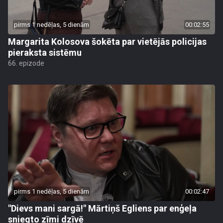
pirms 1 nedēļas, 5 dienām
00:02:55
Margarita Kolosova šokēta par vietējās policijas
pieraksta sistēmu
66. epizode
pirms 1 nedēļas, 5 dienām
00:02:47
"Dievs mani sargā!" Mārtiņš Egliens par enģeļa
sniegto zīmi dzīvē