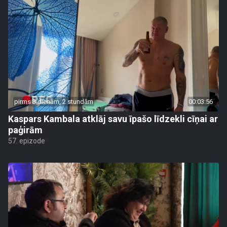
pirms 3 dienām, 2 stundām
00:03:56
Kaspars Kambala atklāj savu īpašo līdzekli cīņai ar
paģirām
57. epizode