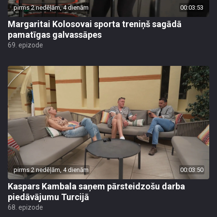
pirms 2 nedēļām, 4 dienām
00:03:53
Margaritai Kolosovai sporta treniņš sagādā
pamatīgas galvassāpes
69. epizode
pirms 2 nedēļām, 4 dienām
00:03:50
Kaspars Kambala saņem pārsteidzošu darba
piedāvājumu Turcijā
68. epizode