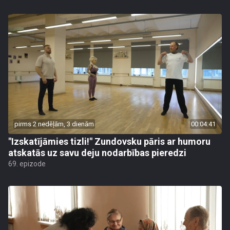
pirms 2 nedēļām, 3 dienām
00:04:41
"Izskatījāmies tizli!" Zundovsku pāris ar humoru
atskatās uz savu deju nodarbības pieredzi
69. epizode