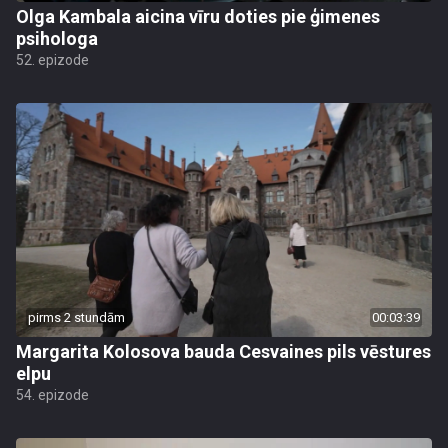
Olga Kambala aicina vīru doties pie ģimenes
psihologa
52. epizode
pirms 2 stundām
00:03:39
Margarita Kolosova bauda Cesvaines pils vēstures
elpu
54. epizode