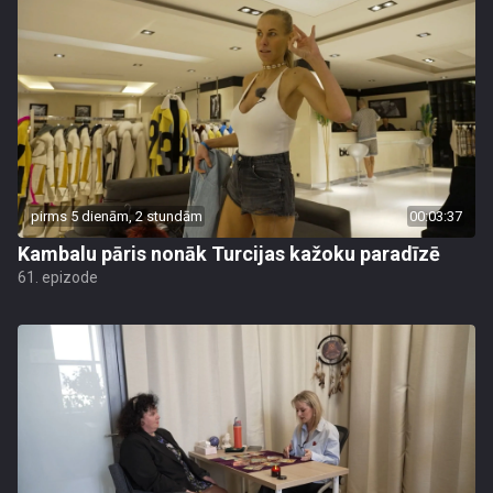
pirms 5 dienām, 2 stundām
00:03:37
Kambalu pāris nonāk Turcijas kažoku paradīzē
61. epizode