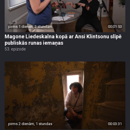
pirms 1 dienas, 2 stundām
00:01:53
Magone Liedeskalna kopā ar Ansi Klintsonu slīpē
publiskās runas iemaņas
53. epizode
pirms 2 dienām, 1 stundas
00:03:31