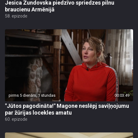
Jesica Zundovska piedzīvo spriedzes pilnu
braucienu Armēnijā
58. epizode
pirms 5 dienām, 1 stundas
00:03:49
"Jūtos pagodināta!" Magone neslēpj saviļņojumu
par žūrijas locekles amatu
60. epizode