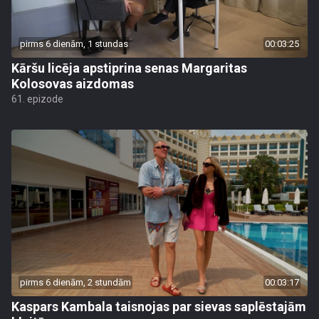
pirms 6 dienām, 1 stundas
00:03:25
Kāršu licēja apstiprina senas Margaritas
Kolosovas aizdomas
61. epizode
pirms 6 dienām, 2 stundām
00:03:17
Kaspars Kambala taisnojas par sievas saplēstajām