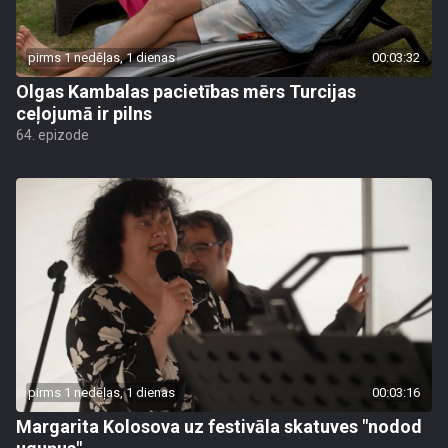
pirms 1 nedēļas, 1 dienas
00:03:32
Olgas Kambalas pacietības mērs Turcijas
ceļojumā ir pilns
64. epizode
pirms 1 nedēļas, 1 dienas
00:03:16
Margarita Kolosova uz festivāla skatuves "nodod