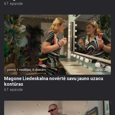
67. epizode
pirms 1 nedēļas, 6 dienām
00:02:28
Magone Liedeskalna novērtē savu jauno uzacu
kontūras
67. epizode