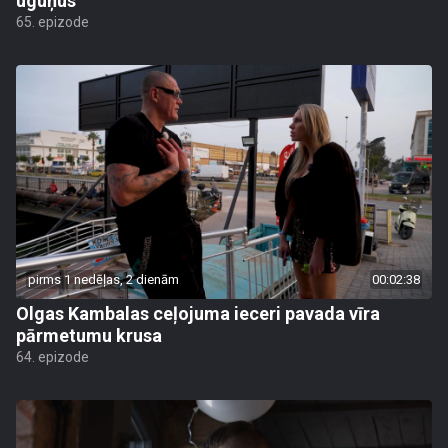
uguņus"
65. epizode
pirms 1 nedēļas, 2 dienām
00:02:38
Olgas Kambalas ceļojuma ieceri pavada vīra
pārmetumu krusa
64. epizode