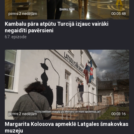
pirms 2 nedēļām
00:05:48
Kambalu pāra atpūtu Turcijā izjauc vairāki
negaidīti pavērsieni
67. epizode
pirms 2 nedēļām
00:03:16
Margarita Kolosova apmeklē Latgales šmakovkas
muzeju