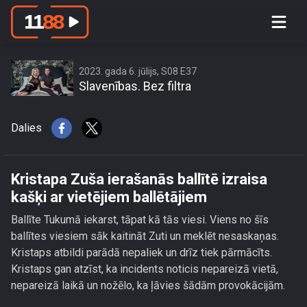
Kristapa Zuša ierašanās ballītē izraisa
kašķi ar vietējiem ballētājiem
2023. gada 6. jūlijs, S08 E37
Slavenības. Bez filtra
Dalies
Kristapa Zuša ierašanās ballītē izraisa
kašķi ar vietējiem ballētājiem
Ballīte Tukumā iekarst, tāpat kā tās viesi. Viens no šīs
ballītes viesiem sāk kaitināt Zuti un meklēt nesaskaņas.
Kristaps atbildi parādā nepaliek un drīz tiek pārmācīts.
Kristaps gan atzīst, ka incidents noticis nepareizā vietā,
nepareizā laikā un nožēlo, ka ļāvies šādām provokācijām.