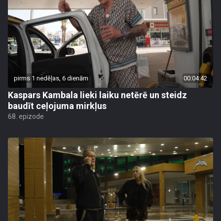
pirms 1 nedēļas, 6 dienām
00:04:42
Kaspars Kambala lieki laiku netērē un steidz
baudīt ceļojuma mirkļus
68. epizode