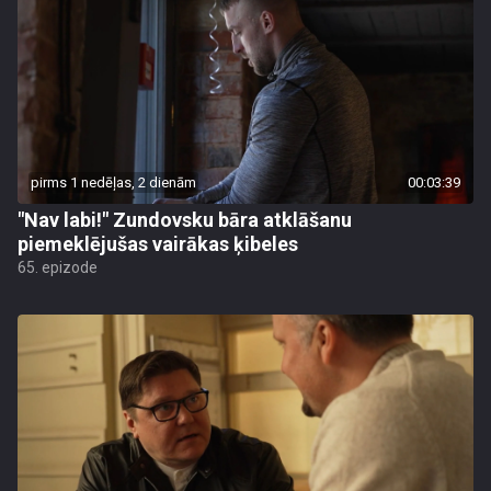
pirms 1 nedēļas, 2 dienām
00:03:39
"Nav labi!" Zundovsku bāra atklāšanu
piemeklējušas vairākas ķibeles
65. epizode