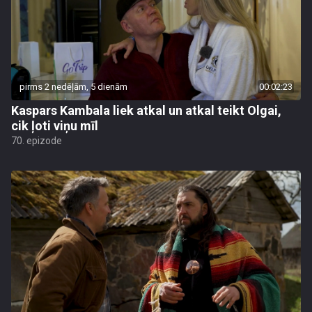
pirms 2 nedēļām, 5 dienām
00:02:23
Kaspars Kambala liek atkal un atkal teikt Olgai,
cik ļoti viņu mīl
70. epizode