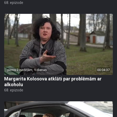
68. epizode
pirms 2 nedēļām, 1 dienas
00:04:37
Margarita Kolosova atklāti par problēmām ar
alkoholu
68. epizode