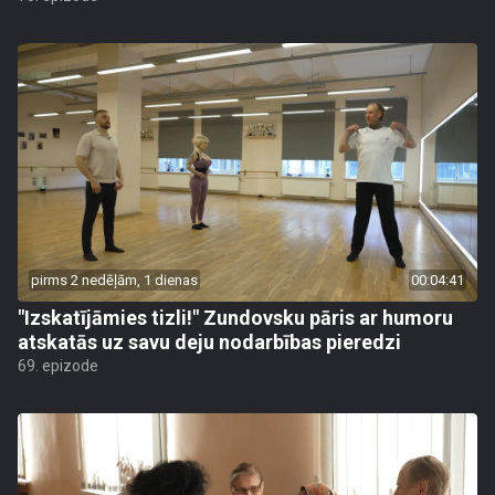
pirms 2 nedēļām, 1 dienas
00:04:41
"Izskatījāmies tizli!" Zundovsku pāris ar humoru
atskatās uz savu deju nodarbības pieredzi
69. epizode