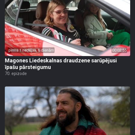
pirms 1 nedēļas, 6 dienām
00:02:55
Magones Liedeskalnas draudzene sarūpējusi
īpašu pārsteigumu
70. epizode