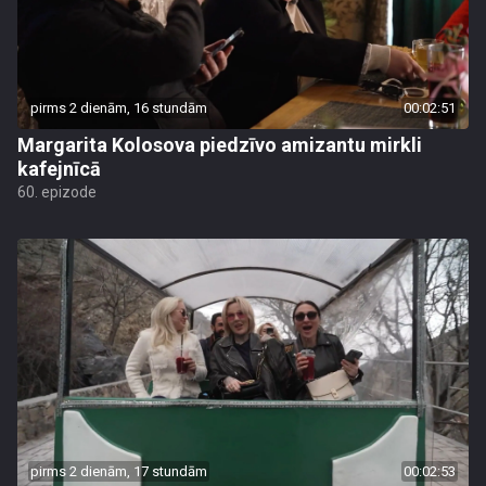
pirms 2 dienām, 16 stundām
00:02:51
Margarita Kolosova piedzīvo amizantu mirkli
kafejnīcā
60. epizode
pirms 2 dienām, 17 stundām
00:02:53