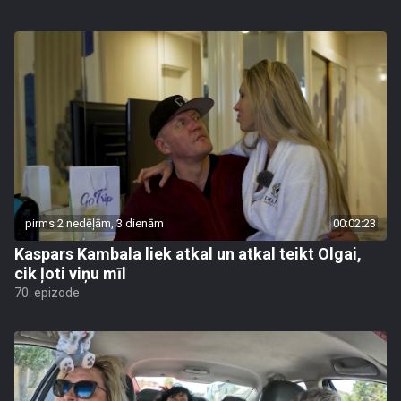
pirms 2 nedēļām, 3 dienām
00:02:23
Kaspars Kambala liek atkal un atkal teikt Olgai,
cik ļoti viņu mīl
70. epizode