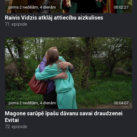
pirms 2 nedēļām, 4 dienām
00:02:27
Raivis Vidzis atklāj attiecību aizkulises
71. epizode
pirms 2 nedēļām, 4 dienām
00:04:07
Magone sarūpē īpašu dāvanu savai draudzenei
Evitai
72. epizode