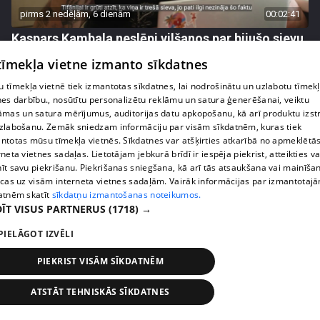
pirms 2 nedēļām, 6 dienām
00:02:41
Kaspars Kambala neslēpj vilšanos par bijušo sievu
Tifāniju
 tīmekļa vietne izmanto sīkdatnes
72. epizode
 tīmekļa vietnē tiek izmantotas sīkdatnes, lai nodrošinātu un uzlabotu tīmek
nes darbību., nosūtītu personalizētu reklāmu un satura ģenerēšanai, veiktu
āmas un satura mērījumus, auditorijas datu apkopošanu, kā arī produktu izst
zlabošanu. Zemāk sniedzam informāciju par visām sīkdatnēm, kuras tiek
ntotas mūsu tīmekļa vietnēs. Sīkdatnes var atšķirties atkarībā no apmeklētā
rneta vietnes sadaļas. Lietotājam jebkurā brīdī ir iespēja piekrist, atteikties va
īt savu piekrišanu. Piekrišanas sniegšana, kā arī tās atsaukšana vai mainīša
ecas uz visām interneta vietnes sadaļām. Vairāk informācijas par izmantotaj
atnēm skatīt
sīkdatņu izmantošanas noteikumos.
ĪT VISUS PARTNERUS
(1718) →
PIELĀGOT IZVĒLI
pirms 2 nedēļām, 6 dienām
00:04:02
PIEKRIST VISĀM SĪKDATNĒM
Draudzene aicina pārvākties Magoni uz Kurzemes
pusi
ATSTĀT TEHNISKĀS SĪKDATNES
73. epizode