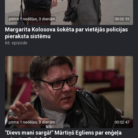
pirms 1 nedēļas, 3 dienām
00:02:55
Margarita Kolosova šokēta par vietējās policijas
pieraksta sistēmu
66. epizode
pirms 1 nedēļas, 3 dienām
00:02:47
"Dievs mani sargā!" Mārtiņš Egliens par enģeļa