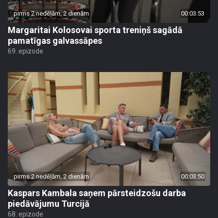
pirms 2 nedēļām, 2 dienām
00:03:53
Margaritai Kolosovai sporta treniņš sagādā
pamatīgas galvassāpes
69. epizode
pirms 2 nedēļām, 2 dienām
00:03:50
Kaspars Kambala saņem pārsteidzošu darba
piedāvājumu Turcijā
68. epizode