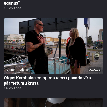
uguņus"
65. epizode
pirms 1 nedēļas
00:02:38
Olgas Kambalas ceļojuma ieceri pavada vīra
pārmetumu krusa
64. epizode