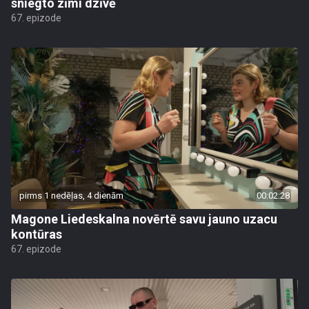
sniegto zīmi dzīvē
67. epizode
pirms 1 nedēļas, 4 dienām
00:02:28
Magone Liedeskalna novērtē savu jauno uzacu
kontūras
67. epizode