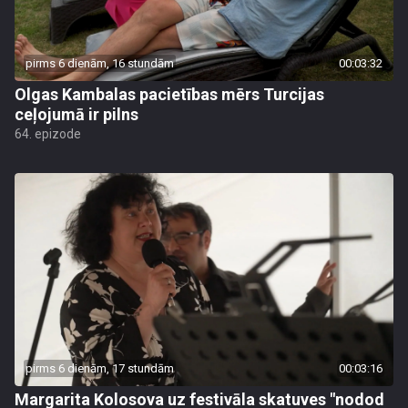
pirms 6 dienām, 16 stundām
00:03:32
Olgas Kambalas pacietības mērs Turcijas
ceļojumā ir pilns
64. epizode
pirms 6 dienām, 17 stundām
00:03:16
Margarita Kolosova uz festivāla skatuves "nodod