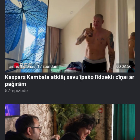
pirms 1 dienas, 17 stundām
00:03:56
Kaspars Kambala atklāj savu īpašo līdzekli cīņai ar
paģirām
57. epizode