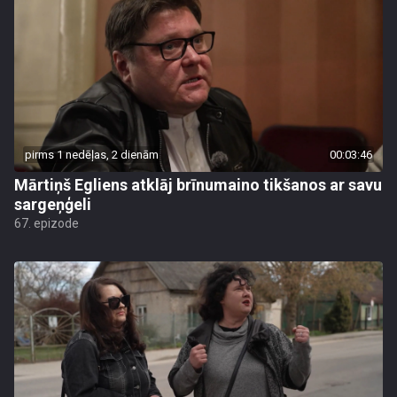
pirms 1 nedēļas, 2 dienām
00:03:46
Mārtiņš Egliens atklāj brīnumaino tikšanos ar savu
sargeņģeli
67. epizode