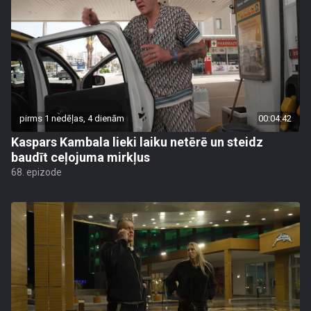
pirms 1 nedēļas, 4 dienām
00:04:42
Kaspars Kambala lieki laiku netērē un steidz
baudīt ceļojuma mirkļus
68. epizode