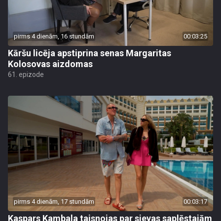
pirms 4 dienām, 16 stundām
00:03:25
Kāršu licēja apstiprina senas Margaritas
Kolosovas aizdomas
61. epizode
pirms 4 dienām, 17 stundām
00:03:17
Kaspars Kambala taisnojas par sievas saplēstajām