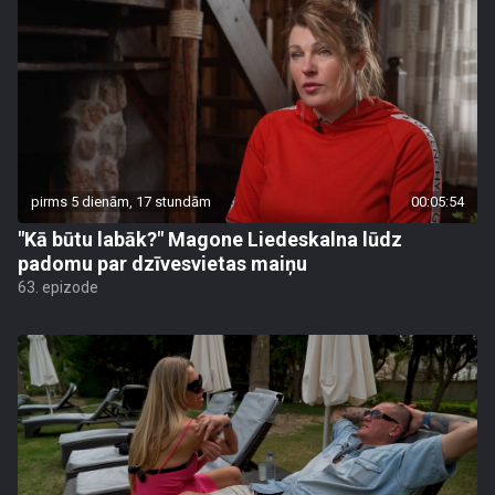
pirms 5 dienām, 17 stundām
00:05:54
"Kā būtu labāk?" Magone Liedeskalna lūdz
padomu par dzīvesvietas maiņu
63. epizode