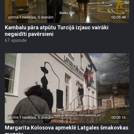
pirms 1 nedēļas, 5 dienām
00:05:48
Kambalu pāra atpūtu Turcijā izjauc vairāki
negaidīti pavērsieni
67. epizode
pirms 1 nedēļas, 5 dienām
00:03:16
Margarita Kolosova apmeklē Latgales šmakovkas