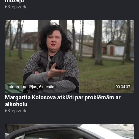
muzeju
68. epizode
pirms 1 nedēļas, 6 dienām
00:04:37
Margarita Kolosova atklāti par problēmām ar
alkoholu
68. epizode