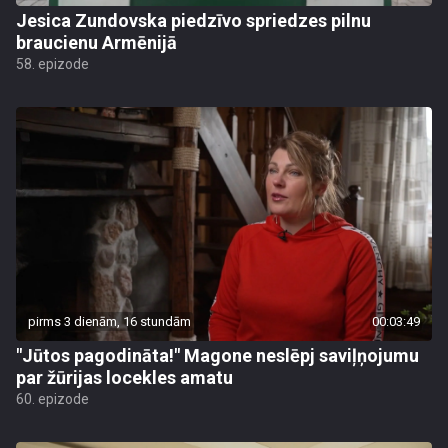
Jesica Zundovska piedzīvo spriedzes pilnu
braucienu Armēnijā
58. epizode
pirms 3 dienām, 16 stundām
00:03:49
"Jūtos pagodināta!" Magone neslēpj saviļņojumu
par žūrijas locekles amatu
60. epizode