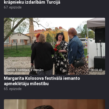
krāpnieku izdarībām Turcijā
67. epizode
pirms 1 nedēļas, 2 dienām
00:03:43
Margarita Kolosova festivālā iemanto
apmeklētāju mīlestību
65. epizode