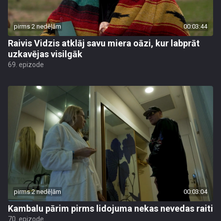
pirms 2 nedēļām
00:03:44
Raivis Vidzis atklāj savu miera oāzi, kur labprāt
uzkavējas visilgāk
69. epizode
pirms 2 nedēļām
00:03:04
Kambalu pārim pirms lidojuma nekas nevedas raiti
70. epizode