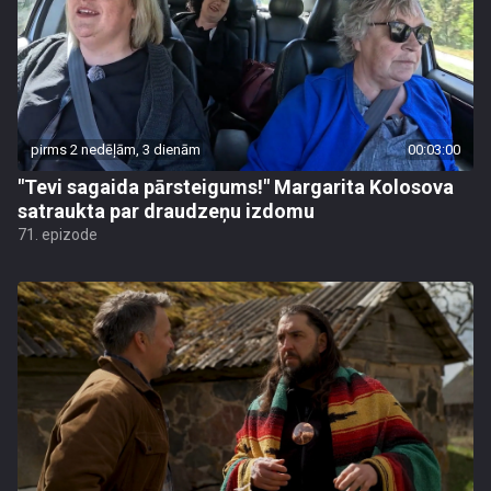
pirms 2 nedēļām, 3 dienām
00:03:00
"Tevi sagaida pārsteigums!" Margarita Kolosova
satraukta par draudzeņu izdomu
71. epizode