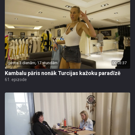
pirms 3 dienām, 17 stundām
00:03:37
Kambalu pāris nonāk Turcijas kažoku paradīzē
61. epizode