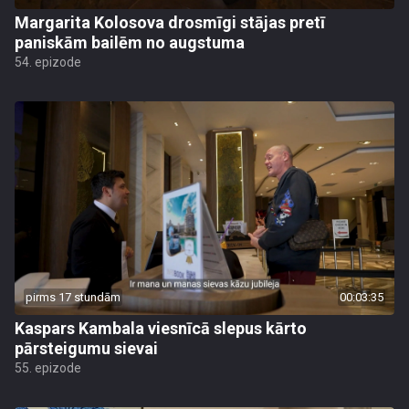
Margarita Kolosova drosmīgi stājas pretī
paniskām bailēm no augstuma
54. epizode
pirms 17 stundām
00:03:35
Kaspars Kambala viesnīcā slepus kārto
pārsteigumu sievai
55. epizode