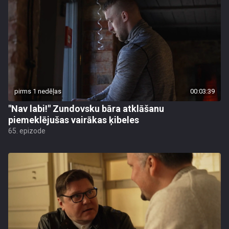
pirms 1 nedēļas
00:03:39
"Nav labi!" Zundovsku bāra atklāšanu
piemeklējušas vairākas ķibeles
65. epizode