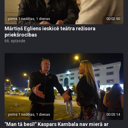
pirms 1 nedēļas, 1 dienas
00:02:50
Mārtiņš Egliens ieskicē teātra režisora
priekšrocības
66. epizode
pirms 1 nedēļas, 1 dienas
00:03:14
"Man tā besī!" Kaspars Kambala nav mierā ar