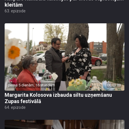
kleitām
63. epizode
pirms 5 dienām, 16 stundām
00:03:03
Margarita Kolosova izbauda siltu uzņemšanu
Zupas festivālā
64. epizode