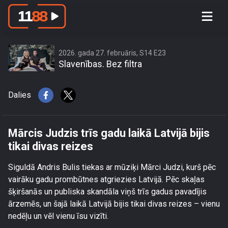
Mārcis Judzis trīs gadu laikā Latvijā
bijis tikai divas reizes
2026. gada 27. februāris, S14 E23
Slavenības. Bez filtra
Dalies
Mārcis Judzis trīs gadu laikā Latvijā bijis
tikai divas reizes
Siguldā Andris Bulis tiekas ar mūziķi Mārci Judzi, kurš pēc
vairāku gadu prombūtnes atgriezies Latvijā. Pēc skaļas
šķiršanās un publiska skandāla viņš trīs gadus pavadījis
ārzemēs, un šajā laikā Latvijā bijis tikai divas reizes – vienu
nedēļu un vēl vienu īsu vizīti.