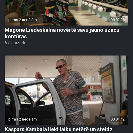
pirms 2 nedēļām
00:02:28
Magone Liedeskalna novērtē savu jauno uzacu
kontūras
67. epizode
pirms 2 nedēļām
00:04:42
Kaspars Kambala lieki laiku netērē un steidz