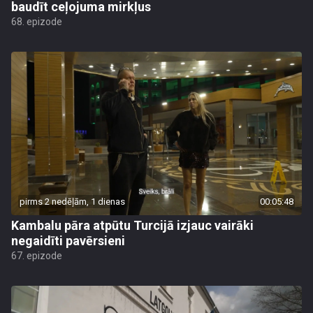
baudīt ceļojuma mirkļus
68. epizode
pirms 2 nedēļām, 1 dienas
00:05:48
Kambalu pāra atpūtu Turcijā izjauc vairāki
negaidīti pavērsieni
67. epizode