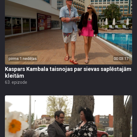
pirms 1 nedēļas
00:03:17
Kaspars Kambala taisnojas par sievas saplēstajām
kleitām
63. epizode