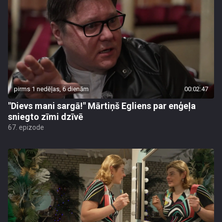
pirms 1 nedēļas, 6 dienām
00:02:47
"Dievs mani sargā!" Mārtiņš Egliens par enģeļa
sniegto zīmi dzīvē
67. epizode