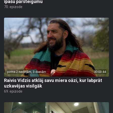
īpašu pārsteigumu
70. epizode
pirms 2 nedēļām, 3 dienām
00:03:44
Raivis Vidzis atklāj savu miera oāzi, kur labprāt
uzkavējas visilgāk
69. epizode