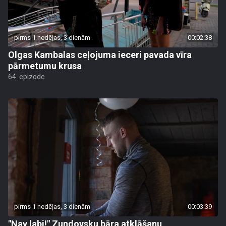
pirms 1 nedēļas, 3 dienām
00:02:38
Olgas Kambalas ceļojuma ieceri pavada vīra
pārmetumu krusa
64. epizode
pirms 1 nedēļas, 3 dienām
00:03:39
"Nav labi!" Zundovsku bāra atklāšanu