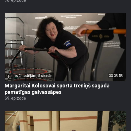
70. epizode
pirms 2 nedēļām, 5 dienām
00:03:53
Margaritai Kolosovai sporta treniņš sagādā
pamatīgas galvassāpes
69. epizode