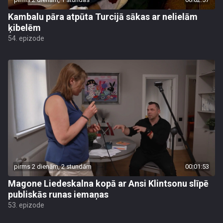
Kambalu pāra atpūta Turcijā sākas ar nelielām
ķibelēm
54. epizode
pirms 2 dienām, 2 stundām
00:01:53
Magone Liedeskalna kopā ar Ansi Klintsonu slīpē
publiskās runas iemaņas
53. epizode