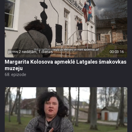
pirms 2 nedēļām, 1 dienas
00:03:16
Margarita Kolosova apmeklē Latgales šmakovkas
muzeju
68. epizode