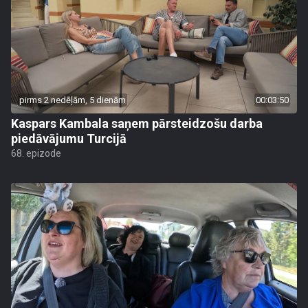
pirms 2 nedēļām, 5 dienām
00:03:50
Kaspars Kambala saņem pārsteidzošu darba
piedāvājumu Turcijā
68. epizode