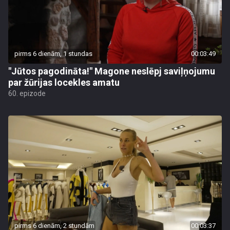
pirms 6 dienām, 1 stundas
00:03:49
"Jūtos pagodināta!" Magone neslēpj saviļņojumu
par žūrijas locekles amatu
60. epizode
pirms 6 dienām, 2 stundām
00:03:37