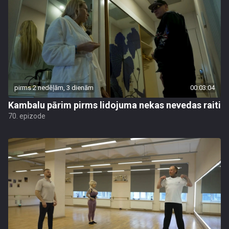
pirms 2 nedēļām, 3 dienām
00:03:04
Kambalu pārim pirms lidojuma nekas nevedas raiti
70. epizode