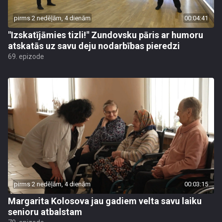
pirms 2 nedēļām, 4 dienām
00:04:41
"Izskatījāmies tizli!" Zundovsku pāris ar humoru
atskatās uz savu deju nodarbības pieredzi
69. epizode
pirms 2 nedēļām, 4 dienām
00:03:15
Margarita Kolosova jau gadiem velta savu laiku
senioru atbalstam