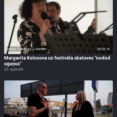
pirms 1 nedēļas, 2 dienām
00:03:16
Margarita Kolosova uz festivāla skatuves "nodod
uguņus"
65. epizode