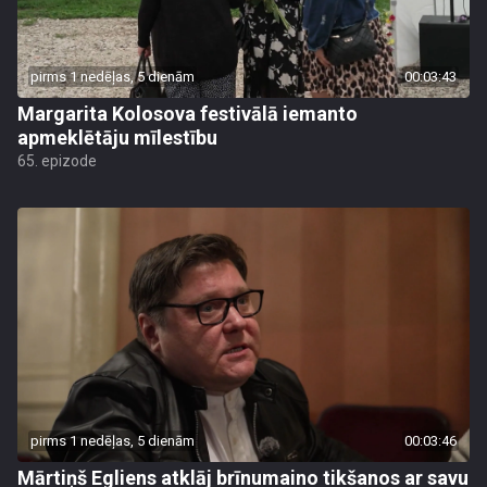
pirms 1 nedēļas, 5 dienām
00:03:43
Margarita Kolosova festivālā iemanto
apmeklētāju mīlestību
65. epizode
pirms 1 nedēļas, 5 dienām
00:03:46
Mārtiņš Egliens atklāj brīnumaino tikšanos ar savu