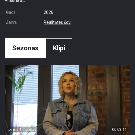
vilšanās...
Gads
2026
Žanrs
Realitātes šovi
Sezonas
Klipi
pirms 1 stundas
00:03:11