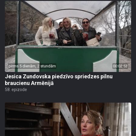
pirms 5 dienām, 2 stundām
00:02:53
Jesica Zundovska piedzīvo spriedzes pilnu
braucienu Armēnijā
58. epizode