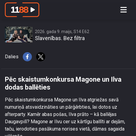
Pēc skaistumkonkursa Magone un
Ilva dodas ballēties
2026. gada 9. maijs, S14 E62
Slavenības. Bez filtra
Dalies
Pēc skaistumkonkursa Magone un Ilva
dodas ballēties
Pēc skaistumkonkursa Magone un Ilva atgriežas savā
numuriņā atsvaidzināties un pārģērbties, lai dotos uz
afterparty. Kamēr abas pošas, Ilva prāto – kā ballējas
Daugavpilī? Magone ar Ilvu cer uz kārtīgu ballīti ar dejām,
taču, ierodoties pasākuma norises vietā, dāmas sagaida