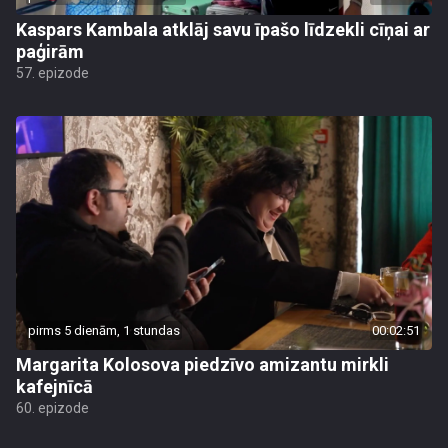
Kaspars Kambala atklāj savu īpašo līdzekli cīņai ar
paģirām
57. epizode
pirms 5 dienām, 1 stundas
00:02:51
Margarita Kolosova piedzīvo amizantu mirkli
kafejnīcā
60. epizode