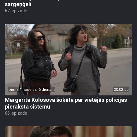
sargeņģeli
67. epizode
pirms 1 nedēļas, 6 dienām
00:02:55
Margarita Kolosova šokēta par vietējās policijas
pieraksta sistēmu
66. epizode