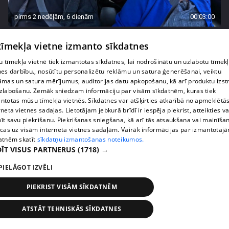
pirms 2 nedēļām, 6 dienām
00:03:00
"Tevi sagaida pārsteigums!" Margarita Kolosova
 tīmekļa vietne izmanto sīkdatnes
satraukta par draudzeņu izdomu
71. epizode
 tīmekļa vietnē tiek izmantotas sīkdatnes, lai nodrošinātu un uzlabotu tīmek
nes darbību., nosūtītu personalizētu reklāmu un satura ģenerēšanai, veiktu
āmas un satura mērījumus, auditorijas datu apkopošanu, kā arī produktu izst
zlabošanu. Zemāk sniedzam informāciju par visām sīkdatnēm, kuras tiek
ntotas mūsu tīmekļa vietnēs. Sīkdatnes var atšķirties atkarībā no apmeklētā
rneta vietnes sadaļas. Lietotājam jebkurā brīdī ir iespēja piekrist, atteikties va
īt savu piekrišanu. Piekrišanas sniegšana, kā arī tās atsaukšana vai mainīša
ecas uz visām interneta vietnes sadaļām. Vairāk informācijas par izmantotaj
atnēm skatīt
sīkdatņu izmantošanas noteikumos.
ĪT VISUS PARTNERUS
(1718) →
PIELĀGOT IZVĒLI
PIEKRIST VISĀM SĪKDATNĒM
pirms 2 nedēļām, 6 dienām
00:02:23
Kaspars Kambala liek atkal un atkal teikt Olgai,
ATSTĀT TEHNISKĀS SĪKDATNES
cik ļoti viņu mīl
70. epizode