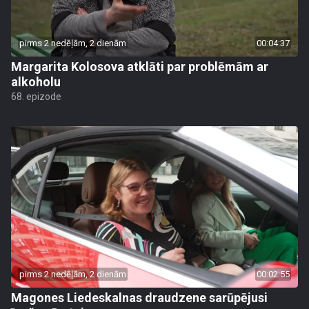
pirms 2 nedēļām, 2 dienām
00:04:37
Margarita Kolosova atklāti par problēmām ar
alkoholu
68. epizode
pirms 2 nedēļām, 2 dienām
00:02:55
Magones Liedeskalnas draudzene sarūpējusi