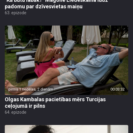
padomu par dzīvesvietas maiņu
63. epizode
pirms 1 nedēļas, 2 dienām
00:03:32
Olgas Kambalas pacietības mērs Turcijas
ceļojumā ir pilns
64. epizode