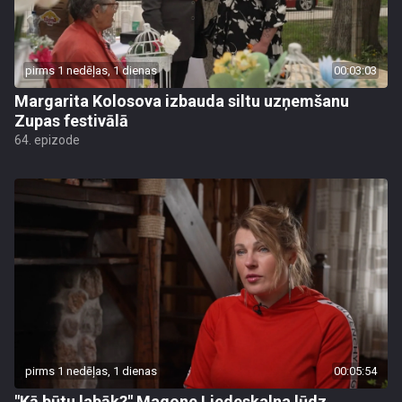
pirms 1 nedēļas, 1 dienas
00:03:03
Margarita Kolosova izbauda siltu uzņemšanu
Zupas festivālā
64. epizode
pirms 1 nedēļas, 1 dienas
00:05:54
"Kā būtu labāk?" Magone Liedeskalna lūdz