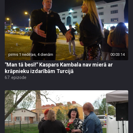
pirms 1 nedēļas, 4 dienām
00:03:14
"Man tā besī!" Kaspars Kambala nav mierā ar
krāpnieku izdarībām Turcijā
67. epizode