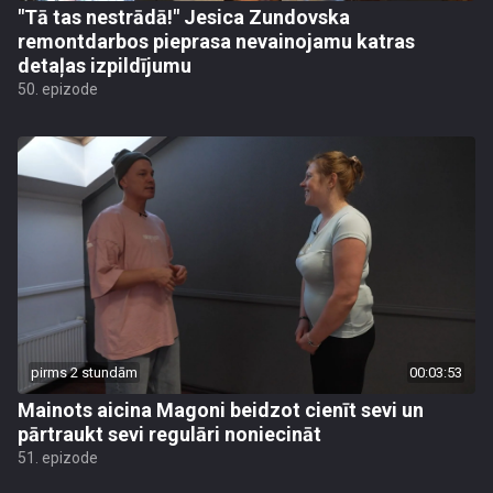
"Tā tas nestrādā!" Jesica Zundovska
remontdarbos pieprasa nevainojamu katras
detaļas izpildījumu
50. epizode
pirms 2 stundām
00:03:53
Mainots aicina Magoni beidzot cienīt sevi un
pārtraukt sevi regulāri noniecināt
51. epizode