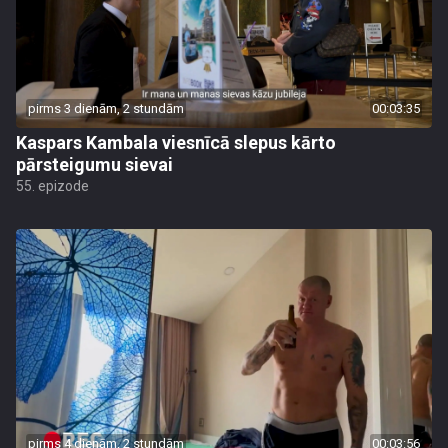
pirms 3 dienām, 2 stundām
00:03:35
Kaspars Kambala viesnīcā slepus kārto
pārsteigumu sievai
55. epizode
pirms 4 dienām, 2 stundām
00:03:56