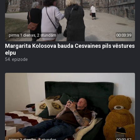
pirms 1 dienas, 2 stundām
00:03:39
Margarita Kolosova bauda Cesvaines pils vēstures
elpu
54. epizode
pirms 2 dienām, 1 stundas
00:02:57