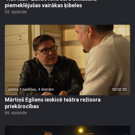
piemeklējušas vairākas ķibeles
65. epizode
pirms 1 nedēļas, 4 dienām
00:02:50
Mārtiņš Egliens ieskicē teātra režisora
priekšrocības
66. epizode