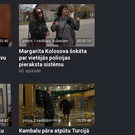
03:46
pirms 1 nedēļas, 5 dienām
00:02:55
Margarita Kolosova šokēta
avu
par vietējās policijas
pieraksta sistēmu
66. epizode
04:42
pirms 2 nedēļām
00:05:48
ku
Kambalu pāra atpūtu Turcijā