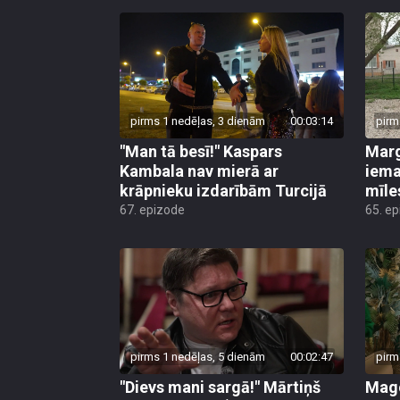
pirms 1 nedēļas, 3 dienām
00:03:14
pirm
"Man tā besī!" Kaspars
Marg
Kambala nav mierā ar
iema
krāpnieku izdarībām Turcijā
mīle
67. epizode
65. e
pirms 1 nedēļas, 5 dienām
00:02:47
pirm
"Dievs mani sargā!" Mārtiņš
Mago