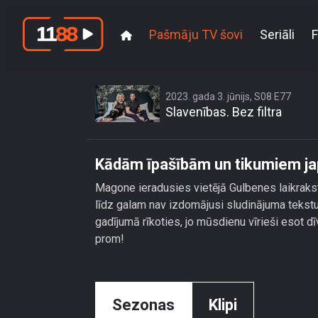
Pašmāju TV šovi
Seriāli
F
Kādām īpaš
2023. gada 3. jūnijs, S08 E77
Slavenības. Bez filtra
Kādām īpašībām un tikumiem ja
Magone ieradusies vietējā Gulbenes laikrakst
līdz galam nav izdomājusi sludinājuma tekstu,
gadījumā rīkoties, jo mūsdienu vīrieši esot dī
prom!
Sezonas
Klipi