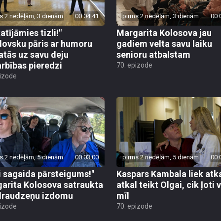
s 2 nedēļām, 3 dienām
00:04:41
pirms 2 nedēļām, 3 dienām
00:
atījāmies tizli!"
Margarita Kolosova jau
ovsku pāris ar humoru
gadiem velta savu laiku
atās uz savu deju
senioru atbalstam
rbības pieredzi
70. epizode
pizode
s 2 nedēļām, 5 dienām
00:03:00
pirms 2 nedēļām, 5 dienām
00:
i sagaida pārsteigums!"
Kaspars Kambala liek atk
arita Kolosova satraukta
atkal teikt Olgai, cik ļoti 
draudzeņu izdomu
mīl
pizode
70. epizode