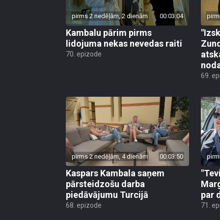
pirms 2 nedēļām, 2 dienām
00:03:04
pirm
Kambalu pārim pirms
"Izsk
lidojuma nekas nevedas raiti
Zund
atsk
70. epizode
noda
69. e
pirms 2 nedēļām, 4 dienām
00:03:50
pirm
Kaspars Kambala saņem
"Tev
pārsteidzošu darba
Marg
piedāvājumu Turcijā
par 
68. epizode
71. e