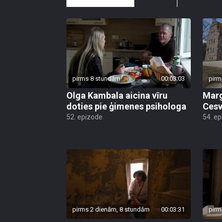
pirms 8 stundām
00:03:03
pirm
Olga Kambala aicina vīru
Marg
doties pie ģimenes psihologa
Cesv
52. epizode
54. e
pirms 2 dienām, 8 stundām
00:03:31
pirm