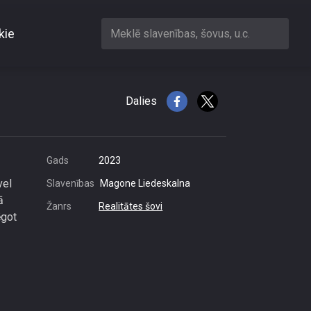
kie
Meklē slavenības, šovus, u.c.
\"gulbim\"?
Dalies
Gads
2023
vel
Slavenības
Magone Liedeskalna
ā
Žanrs
Realitātes šovi
ēgot