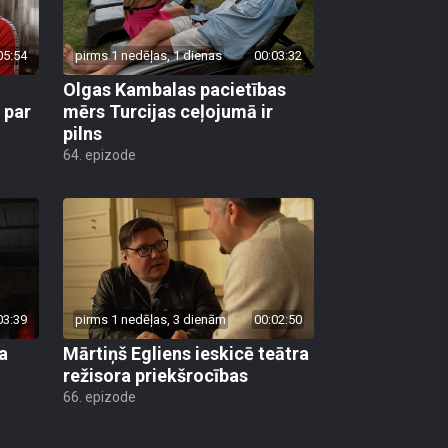
05:54
pirms 1 nedēļas, 1 dienas
00:03:32
Olgas Kambalas pacietības
 par
mērs Turcijas ceļojumā ir
pilns
64. epizode
03:39
pirms 1 nedēļas, 3 dienām
00:02:50
a
Mārtiņš Egliens ieskicē teātra
režisora priekšrocības
66. epizode