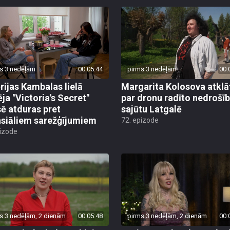
s 3 nedēļām
00:05:44
pirms 3 nedēļām
00:
rijas Kambalas lielā
Margarita Kolosova atklā
ēja "Victoria's Secret"
par dronu radīto nedrošī
sē atduras pret
sajūtu Latgalē
nsiāliem sarežģījumiem
72. epizode
pizode
s 3 nedēļām, 2 dienām
00:05:48
pirms 3 nedēļām, 2 dienām
00: