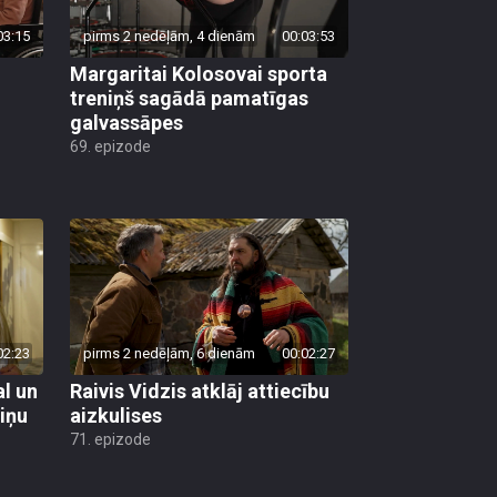
03:15
pirms 2 nedēļām, 4 dienām
00:03:53
Margaritai Kolosovai sporta
treniņš sagādā pamatīgas
galvassāpes
69. epizode
02:23
pirms 2 nedēļām, 6 dienām
00:02:27
al un
Raivis Vidzis atklāj attiecību
viņu
aizkulises
71. epizode