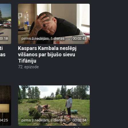
03:18
pirms 3 nedēļām, 1 dienas
00:02:41
ti
Kaspars Kambala neslēpj
bas
vilšanos par bijušo sievu
Tifāniju
72. epizode
04:25
pirms 3 nedēļām, 3 dienām
00:02:54