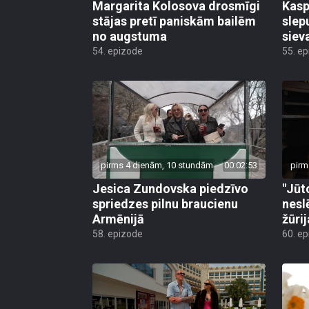
Margarita Kolosova drosmīgi
Kasp
stājas pretī paniskām bailēm
slep
no augstuma
siev
54. epizode
55. e
pirms 4 dienām, 10 stundām
00:02:53
pirm
Jesica Zundovska piedzīvo
"Jūt
spriedzes pilnu braucienu
nesl
Armēnijā
žūri
58. epizode
60. e