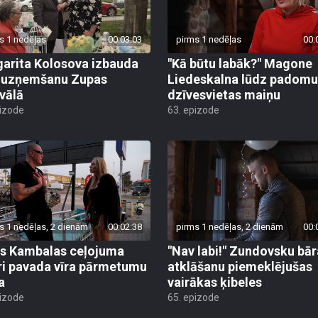
s 1 nedēļas
00:03:03
pirms 1 nedēļas
00:
arita Kolosova izbauda
"Kā būtu labāk?" Magone
u uzņemšanu Zupas
Liedeskalna lūdz padomu
ivālā
dzīvesvietas maiņu
pizode
63. epizode
s 1 nedēļas, 2 dienām
00:02:38
pirms 1 nedēļas, 2 dienām
00:
s Kambalas ceļojuma
"Nav labi!" Zundovsku bār
ri pavada vīra pārmetumu
atklāšanu piemeklējušas
a
vairākas ķibeles
pizode
65. epizode