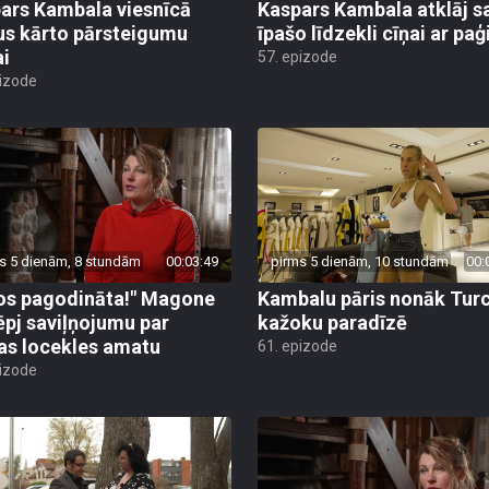
ars Kambala viesnīcā
Kaspars Kambala atklāj s
us kārto pārsteigumu
īpašo līdzekli cīņai ar pa
ai
57. epizode
pizode
s 5 dienām, 8 stundām
00:03:49
pirms 5 dienām, 10 stundām
00:
os pagodināta!" Magone
Kambalu pāris nonāk Turc
ēpj saviļņojumu par
kažoku paradīzē
jas locekles amatu
61. epizode
pizode