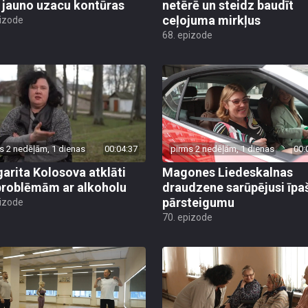
 jauno uzacu kontūras
netērē un steidz baudīt
ceļojuma mirkļus
pizode
68. epizode
s 2 nedēļām, 1 dienas
00:04:37
pirms 2 nedēļām, 1 dienas
00:
arita Kolosova atklāti
Magones Liedeskalnas
problēmām ar alkoholu
draudzene sarūpējusi īpa
pārsteigumu
pizode
70. epizode