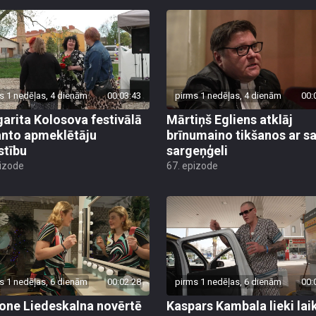
s 1 nedēļas, 4 dienām
00:03:43
pirms 1 nedēļas, 4 dienām
00:
arita Kolosova festivālā
Mārtiņš Egliens atklāj
nto apmeklētāju
brīnumaino tikšanos ar s
stību
sargeņģeli
pizode
67. epizode
s 1 nedēļas, 6 dienām
00:02:28
pirms 1 nedēļas, 6 dienām
00:
ne Liedeskalna novērtē
Kaspars Kambala lieki lai