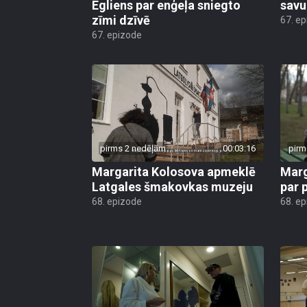
Egliens par enģeļa sniegto
savu
zīmi dzīvē
67. e
67. epizode
pirms 2 nedēļām
00:03:16
pirm
Margarita Kolosova apmeklē
Marg
Latgales šmakovkas muzeju
par 
68. epizode
68. e