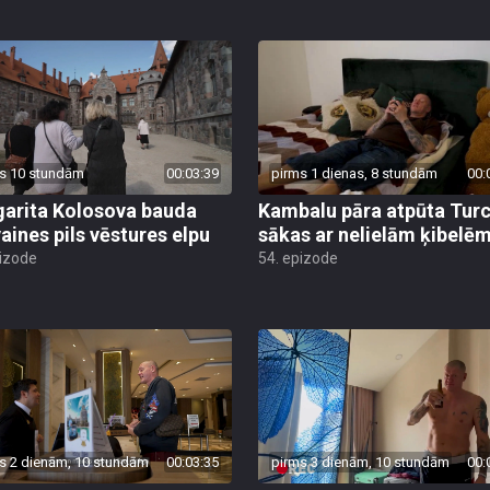
s 10 stundām
00:03:39
pirms 1 dienas, 8 stundām
00:
arita Kolosova bauda
Kambalu pāra atpūta Turc
aines pils vēstures elpu
sākas ar nelielām ķibelē
pizode
54. epizode
s 2 dienām, 10 stundām
00:03:35
pirms 3 dienām, 10 stundām
00: