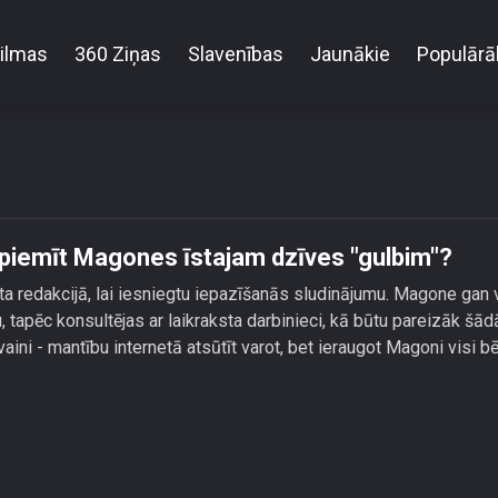
ilmas
360 Ziņas
Slavenības
Jaunākie
Populārā
ībām un tikumiem japiemīt Magones īstajam dzīves 
piemīt Magones īstajam dzīves "gulbim"?
a redakcijā, lai iesniegtu iepazīšanās sludinājumu. Magone gan 
 tapēc konsultējas ar laikraksta darbinieci, kā būtu pareizāk šād
vaini - mantību internetā atsūtīt varot, bet ieraugot Magoni visi b