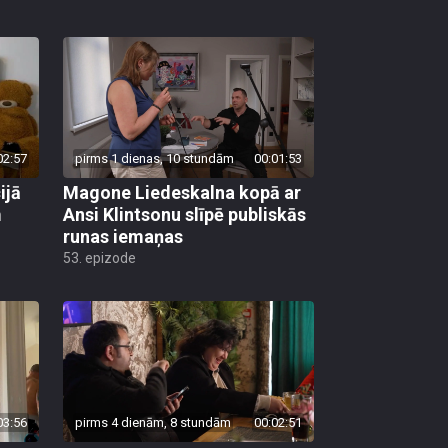
02:57
pirms 1 dienas, 10 stundām
00:01:53
ijā
Magone Liedeskalna kopā ar
m
Ansi Klintsonu slīpē publiskās
runas iemaņas
53. epizode
03:56
pirms 4 dienām, 8 stundām
00:02:51