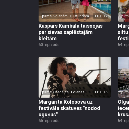
pirms 6 dienām, 10 stundām
00:03:17
pirm
Kaspars Kambala taisnojas
Marg
par sievas saplēstajām
silt
kleitām
fest
63. epizode
64. e
pirms 1 nedēļas, 1 dienas
00:03:16
pirm
Margarita Kolosova uz
Olga
festivāla skatuves "nodod
iece
uguņus"
krus
65. epizode
64. e