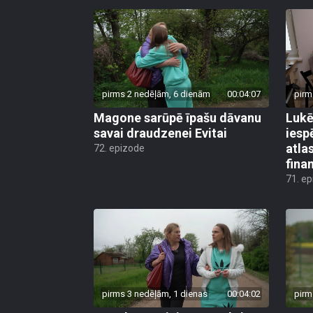
pirms 2 nedēļām, 6 dienām
00:04:07
pirm
Magone sarūpē īpašu dāvanu
Lukē
savai draudzenei Evitai
iesp
atla
72. epizode
fina
71. e
pirms 3 nedēļām, 1 dienas
00:04:02
pirm