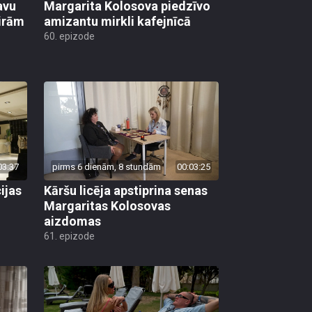
avu
Margarita Kolosova piedzīvo
ģirām
amizantu mirkli kafejnīcā
60. epizode
03:37
pirms 6 dienām, 8 stundām
00:03:25
ijas
Kāršu licēja apstiprina senas
Margaritas Kolosovas
aizdomas
61. epizode