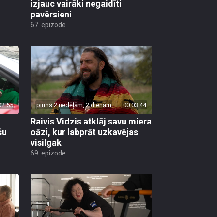
izjauc vairāki negaidīti
pavērsieni
67. epizode
02:55
pirms 2 nedēļām, 2 dienām
00:03:44
Raivis Vidzis atklāj savu miera
šu
oāzi, kur labprāt uzkavējas
visilgāk
69. epizode