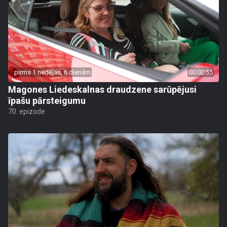
pirms 1 nedēļas, 6 dienām
00:02:55
Magones Liedeskalnas draudzene sarūpējusi
īpašu pārsteigumu
70. epizode