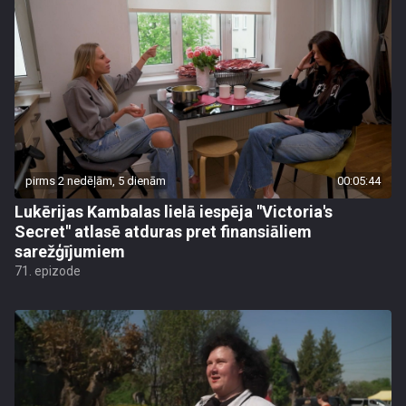
pirms 2 nedēļām, 5 dienām
00:05:44
Lukērijas Kambalas lielā iespēja "Victoria's
Secret" atlasē atduras pret finansiāliem
sarežģījumiem
71. epizode