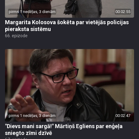
pirms 1 nedēļas, 3 dienām
00:02:55
Margarita Kolosova šokēta par vietējās policijas
pieraksta sistēmu
66. epizode
pirms 1 nedēļas, 3 dienām
00:02:47
"Dievs mani sargā!" Mārtiņš Egliens par enģeļa
sniegto zīmi dzīvē