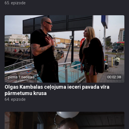
65. epizode
pirms 1 nedēļas
00:02:38
Olgas Kambalas ceļojuma ieceri pavada vīra
pārmetumu krusa
64. epizode