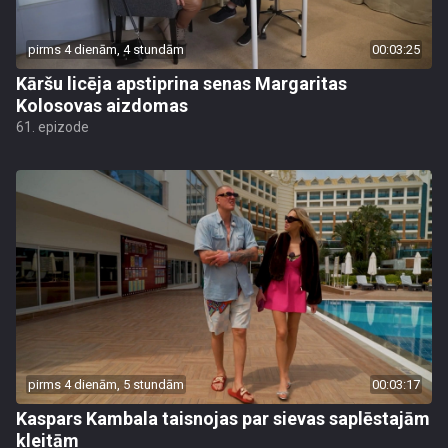
pirms 4 dienām, 4 stundām
00:03:25
Kāršu licēja apstiprina senas Margaritas
Kolosovas aizdomas
61. epizode
pirms 4 dienām, 5 stundām
00:03:17
Kaspars Kambala taisnojas par sievas saplēstajām
kleitām