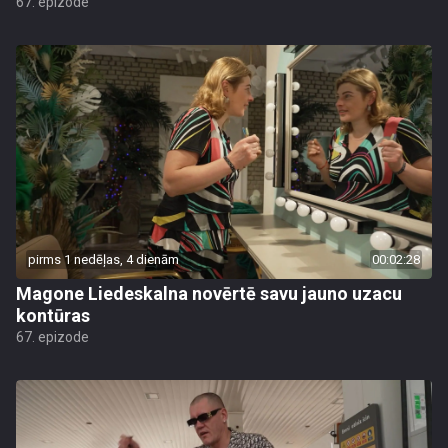
67. epizode
pirms 1 nedēļas, 4 dienām
00:02:28
Magone Liedeskalna novērtē savu jauno uzacu
kontūras
67. epizode