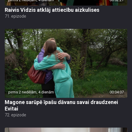
Raivis Vidzis atklāj attiecību aizkulises
71. epizode
pirms 2 nedēļām, 4 dienām
00:04:07
Magone sarūpē īpašu dāvanu savai draudzenei
Evitai
72. epizode