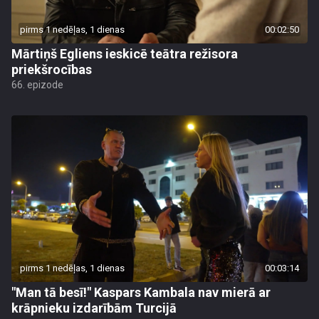
pirms 1 nedēļas, 1 dienas
00:02:50
Mārtiņš Egliens ieskicē teātra režisora
priekšrocības
66. epizode
pirms 1 nedēļas, 1 dienas
00:03:14
"Man tā besī!" Kaspars Kambala nav mierā ar
krāpnieku izdarībām Turcijā