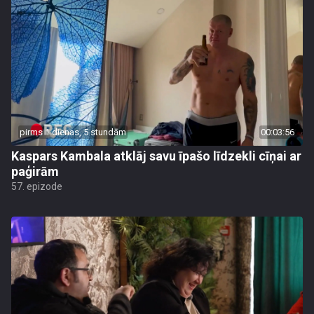
pirms 1 dienas, 5 stundām
00:03:56
Kaspars Kambala atklāj savu īpašo līdzekli cīņai ar
paģirām
57. epizode