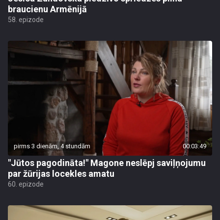
braucienu Armēnijā
58. epizode
pirms 3 dienām, 4 stundām
00:03:49
"Jūtos pagodināta!" Magone neslēpj saviļņojumu
par žūrijas locekles amatu
60. epizode