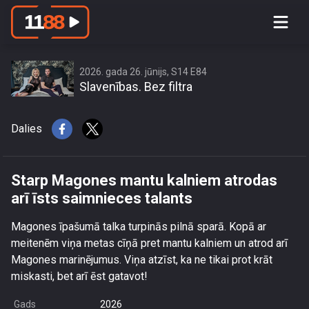
Starp Magones mantu kalniem
atrodas arī īsts saimnieces talants
2026. gada 26. jūnijs, S14 E84
Slavenības. Bez filtra
Dalies
Starp Magones mantu kalniem atrodas
arī īsts saimnieces talants
Magones īpašumā talka turpinās pilnā sparā. Kopā ar
meitenēm viņa metas cīņā pret mantu kalniem un atrod arī
Magones marinējumus. Viņa atzīst, ka ne tikai prot krāt
miskasti, bet arī ēst gatavot!
Gads
2026