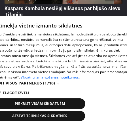
Kaspars Kambala neslēpj vilšanos par bijušo sievu
Tifāniju
72. epizode
 tīmekļa vietne izmanto sīkdatnes
 tīmekļa vietnē tiek izmantotas sīkdatnes, lai nodrošinātu un uzlabotu tīmek
nes darbību., nosūtītu personalizētu reklāmu un satura ģenerēšanai, veiktu
āmas un satura mērījumus, auditorijas datu apkopošanu, kā arī produktu izst
zlabošanu. Zemāk sniedzam informāciju par visām sīkdatnēm, kuras tiek
ntotas mūsu tīmekļa vietnēs. Sīkdatnes var atšķirties atkarībā no apmeklētā
rneta vietnes sadaļas. Lietotājam jebkurā brīdī ir iespēja piekrist, atteikties va
īt savu piekrišanu. Piekrišanas sniegšana, kā arī tās atsaukšana vai mainīša
ecas uz visām interneta vietnes sadaļām. Vairāk informācijas par izmantotaj
atnēm skatīt
sīkdatņu izmantošanas noteikumos.
ĪT VISUS PARTNERUS
(1718) →
PIELĀGOT IZVĒLI
pirms 2 nedēļām, 6 dienām
00:04:02
Draudzene aicina pārvākties Magoni uz Kurzemes
PIEKRIST VISĀM SĪKDATNĒM
pusi
73. epizode
ATSTĀT TEHNISKĀS SĪKDATNES