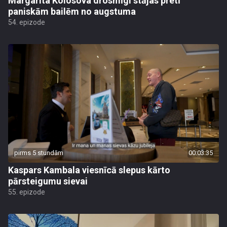
Margarita Kolosova drosmīgi stājas pretī
paniskām bailēm no augstuma
54. epizode
pirms 5 stundām
00:03:35
Kaspars Kambala viesnīcā slepus kārto
pārsteigumu sievai
55. epizode