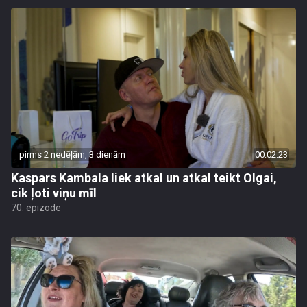
pirms 2 nedēļām, 3 dienām
00:02:23
Kaspars Kambala liek atkal un atkal teikt Olgai,
cik ļoti viņu mīl
70. epizode