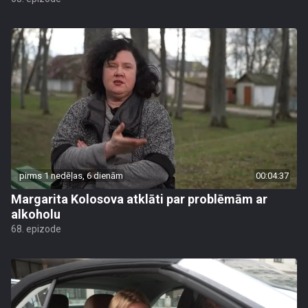
pirms 1 nedēļas, 6 dienām
00:04:37
Margarita Kolosova atklāti par problēmām ar
alkoholu
68. epizode