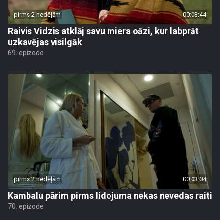
pirms 2 nedēļām
00:03:44
Raivis Vidzis atklāj savu miera oāzi, kur labprāt
uzkavējas visilgāk
69. epizode
pirms 2 nedēļām
00:03:04
Kambalu pārim pirms lidojuma nekas nevedas raiti
70. epizode