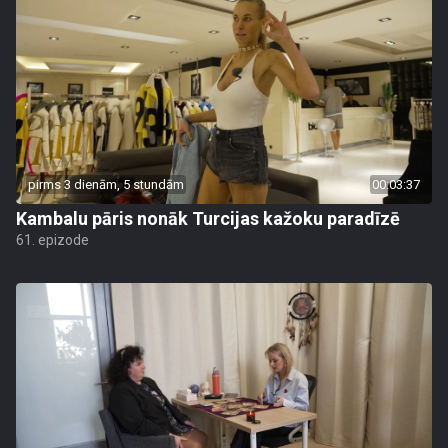
pirms 3 dienām, 5 stundām
00:03:37
Kambalu pāris nonāk Turcijas kažoku paradīzē
61. epizode