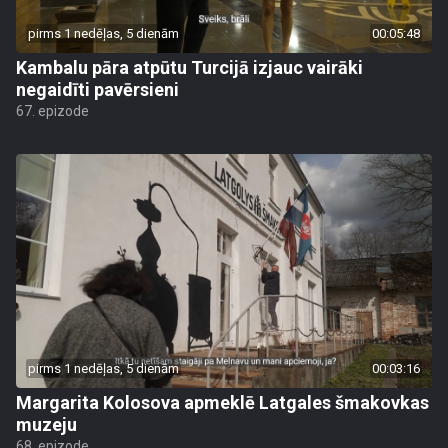
pirms 1 nedēļas, 5 dienām
00:05:48
Kambalu pāra atpūtu Turcijā izjauc vairāki
negaidīti pavērsieni
67. epizode
pirms 1 nedēļas, 5 dienām
00:03:16
Margarita Kolosova apmeklē Latgales šmakovkas
muzeju
68. epizode