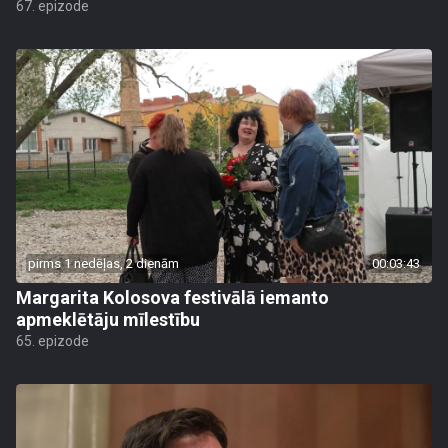
67. epizode
pirms 1 nedēļas, 2 dienām
00:03:43
Margarita Kolosova festivālā iemanto
apmeklētāju mīlestību
65. epizode