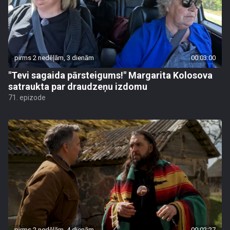
pirms 2 nedēļām, 3 dienām
00:03:00
"Tevi sagaida pārsteigums!" Margarita Kolosova
satraukta par draudzeņu izdomu
71. epizode
pirms 2 nedēļām, 4 dienām
00:02:27