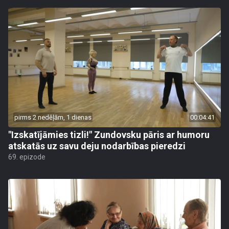
pirms 2 nedēļām, 1 dienas
00:04:41
"Izskatījāmies tizli!" Zundovsku pāris ar humoru
atskatās uz savu deju nodarbības pieredzi
69. epizode