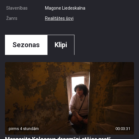
Slavenības
Magone Liedeskalna
Žanrs
Realitātes šovi
Sezonas
Klipi
pirms 4 stundām
00:03:31