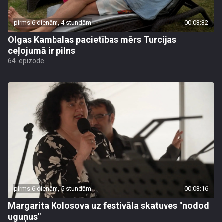
pirms 6 dienām, 4 stundām
00:03:32
Olgas Kambalas pacietības mērs Turcijas
ceļojumā ir pilns
64. epizode
pirms 6 dienām, 5 stundām
00:03:16
Margarita Kolosova uz festivāla skatuves "nodod
uguņus"