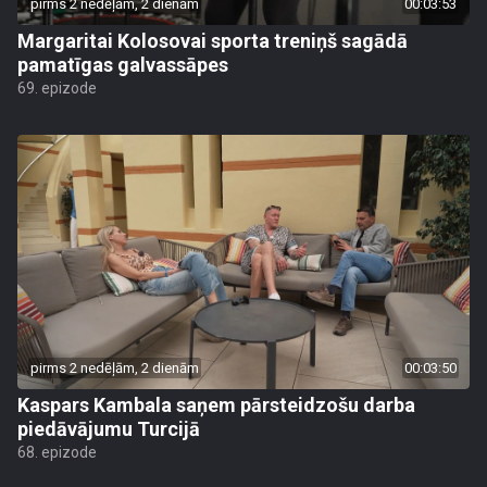
pirms 2 nedēļām, 2 dienām
00:03:53
Margaritai Kolosovai sporta treniņš sagādā
pamatīgas galvassāpes
69. epizode
pirms 2 nedēļām, 2 dienām
00:03:50
Kaspars Kambala saņem pārsteidzošu darba
piedāvājumu Turcijā
68. epizode