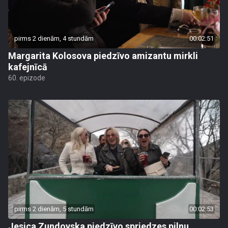
pirms 2 dienām, 4 stundām
00:02:51
Margarita Kolosova piedzīvo amizantu mirkli
kafejnīcā
60. epizode
pirms 2 dienām, 5 stundām
00:02:53
Jesica Zundovska piedzīvo spriedzes pilnu