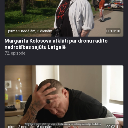
pirms 2 nedēļām, 5 dienām
00:03:18
Margarita Kolosova atklāti par dronu radīto
nedrošības sajūtu Latgalē
72. epizode
pirms 2 nedēļām, 6 dienām
00:02:41