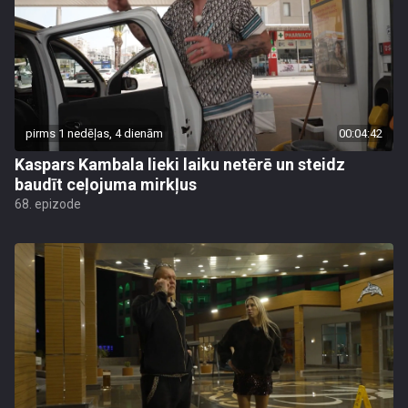
pirms 1 nedēļas, 4 dienām
00:04:42
Kaspars Kambala lieki laiku netērē un steidz
baudīt ceļojuma mirkļus
68. epizode