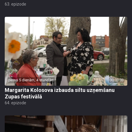
63. epizode
pirms 5 dienām, 4 stundām
00:03:03
Margarita Kolosova izbauda siltu uzņemšanu
Zupas festivālā
64. epizode