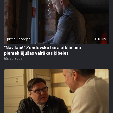
pirms 1 nedēļas
00:03:39
"Nav labi!" Zundovsku bāra atklāšanu
piemeklējušas vairākas ķibeles
65. epizode