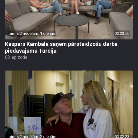
pirms 2 nedēļām, 1 dienas
00:03:50
Kaspars Kambala saņem pārsteidzošu darba
piedāvājumu Turcijā
68. epizode
pirms 2 nedēļām, 2 dienām
00:02:23