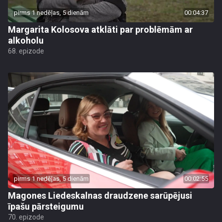
pirms 1 nedēļas, 5 dienām
00:04:37
Margarita Kolosova atklāti par problēmām ar
alkoholu
68. epizode
pirms 1 nedēļas, 5 dienām
00:02:55
Magones Liedeskalnas draudzene sarūpējusi
īpašu pārsteigumu
70. epizode