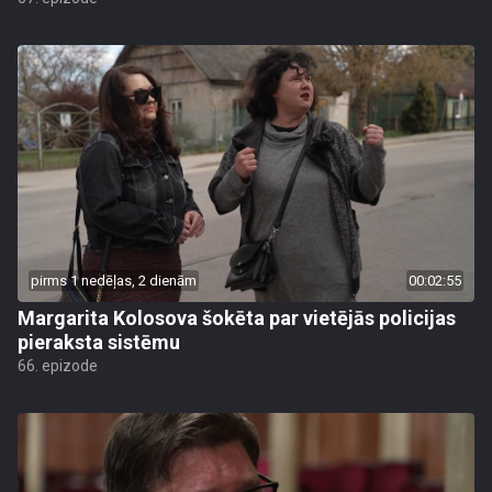
pirms 1 nedēļas, 2 dienām
00:02:55
Margarita Kolosova šokēta par vietējās policijas
pieraksta sistēmu
66. epizode