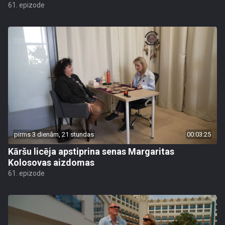
61. epizode
pirms 3 dienām, 21 stundas
00:03:25
Kāršu licēja apstiprina senas Margaritas
Kolosovas aizdomas
61. epizode