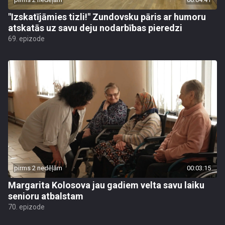
"Izskatījāmies tizli!" Zundovsku pāris ar humoru
atskatās uz savu deju nodarbības pieredzi
69. epizode
pirms 2 nedēļām
00:03:15
Margarita Kolosova jau gadiem velta savu laiku
senioru atbalstam
70. epizode