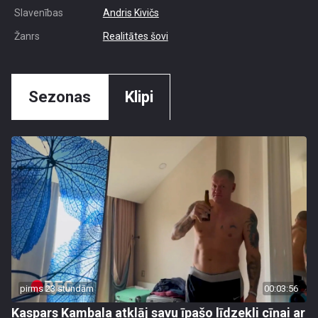
Slavenības
Andris Kivičs
Žanrs
Realitātes šovi
Sezonas
Klipi
pirms 23 stundām
00:03:56
Kaspars Kambala atklāj savu īpašo līdzekli cīņai ar