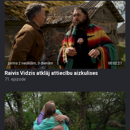
pirms 2 nedēļām, 3 dienām
00:02:27
Raivis Vidzis atklāj attiecību aizkulises
71. epizode