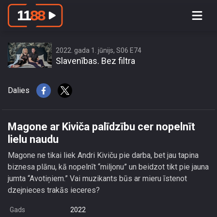
Magone ar Kiviča palīdzību cer
nopelnīt lielu naudu
2022. gada 1. jūnijs, S06 E74
Slavenības. Bez filtra
Dalies
Magone ar Kiviča palīdzību cer nopelnīt
lielu naudu
Magone ne tikai liek Andri Kiviču pie darba, bet jau tapina
biznesa plānu, kā nopelnīt “miljonu” un beidzot tikt pie jauna
jumta “Avotiņiem.” Vai muzikants būs ar mieru īstenot
dzejnieces trakās ieceres?
Gads
2022