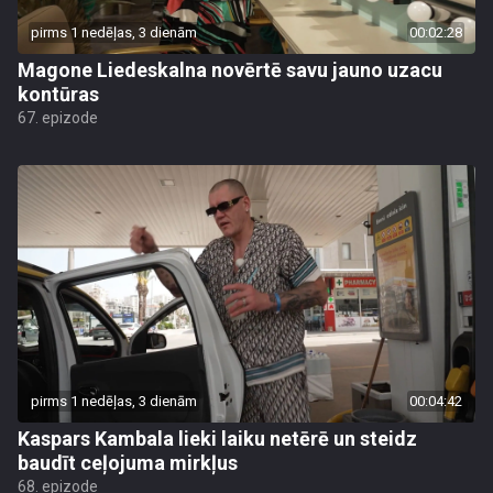
pirms 1 nedēļas, 3 dienām
00:02:28
Magone Liedeskalna novērtē savu jauno uzacu
kontūras
67. epizode
pirms 1 nedēļas, 3 dienām
00:04:42
Kaspars Kambala lieki laiku netērē un steidz
baudīt ceļojuma mirkļus
68. epizode