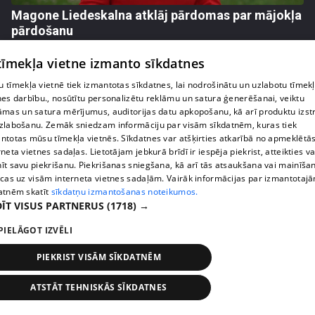
Magone Liedeskalna atklāj pārdomas par mājokļa
pārdošanu
72. epizode
 tīmekļa vietne izmanto sīkdatnes
 tīmekļa vietnē tiek izmantotas sīkdatnes, lai nodrošinātu un uzlabotu tīmek
nes darbību., nosūtītu personalizētu reklāmu un satura ģenerēšanai, veiktu
āmas un satura mērījumus, auditorijas datu apkopošanu, kā arī produktu izst
zlabošanu. Zemāk sniedzam informāciju par visām sīkdatnēm, kuras tiek
ntotas mūsu tīmekļa vietnēs. Sīkdatnes var atšķirties atkarībā no apmeklētā
rneta vietnes sadaļas. Lietotājam jebkurā brīdī ir iespēja piekrist, atteikties va
īt savu piekrišanu. Piekrišanas sniegšana, kā arī tās atsaukšana vai mainīša
ecas uz visām interneta vietnes sadaļām. Vairāk informācijas par izmantotaj
atnēm skatīt
sīkdatņu izmantošanas noteikumos.
ĪT VISUS PARTNERUS
(1718) →
pirms 2 nedēļām, 6 dienām
00:04:25
PIELĀGOT IZVĒLI
Jesica Zundovska neslēpj mammas pārmetumus
PIEKRIST VISĀM SĪKDATNĒM
par izlaistajām tautas deju nodarbības bērnībā
73. epizode
ATSTĀT TEHNISKĀS SĪKDATNES