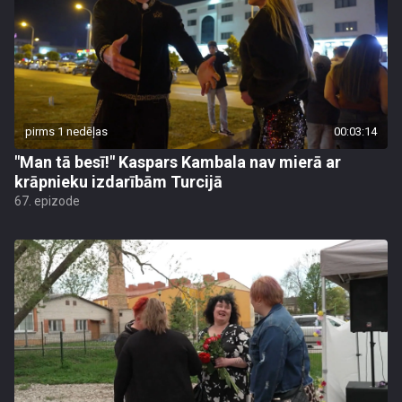
pirms 1 nedēļas
00:03:14
"Man tā besī!" Kaspars Kambala nav mierā ar
krāpnieku izdarībām Turcijā
67. epizode