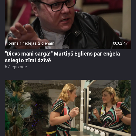
pirms 1 nedēļas, 2 dienām
00:02:47
"Dievs mani sargā!" Mārtiņš Egliens par enģeļa
sniegto zīmi dzīvē
67. epizode