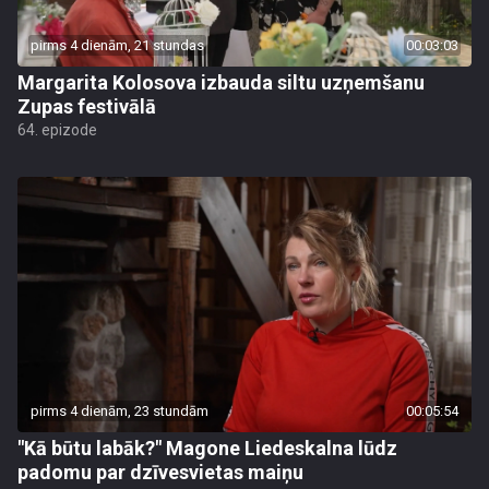
pirms 4 dienām, 21 stundas
00:03:03
Margarita Kolosova izbauda siltu uzņemšanu
Zupas festivālā
64. epizode
pirms 4 dienām, 23 stundām
00:05:54
"Kā būtu labāk?" Magone Liedeskalna lūdz
padomu par dzīvesvietas maiņu