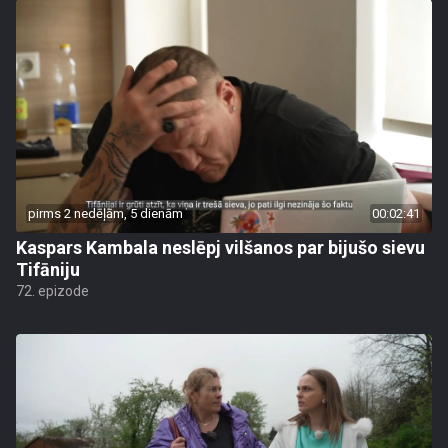
pirms 2 nedēļām, 5 dienām
00:02:41
Kaspars Kambala neslēpj vilšanos par bijušo sievu
Tifāniju
72. epizode