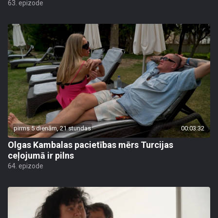
63. epizode
pirms 5 dienām, 21 stundas
00:03:32
Olgas Kambalas pacietības mērs Turcijas
ceļojumā ir pilns
64. epizode