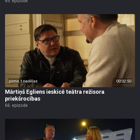
65. epizode
pirms 1 nedēļas
00:02:50
Mārtiņš Egliens ieskicē teātra režisora
priekšrocības
66. epizode