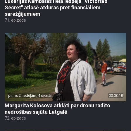
Lukērijas Kambalas lielā iespēja "Victoria's
Secret" atlasē atduras pret finansiāliem
sarežģījumiem
71. epizode
pirms 2 nedēļām, 4 dienām
00:03:18
Margarita Kolosova atklāti par dronu radīto
nedrošības sajūtu Latgalē
72. epizode