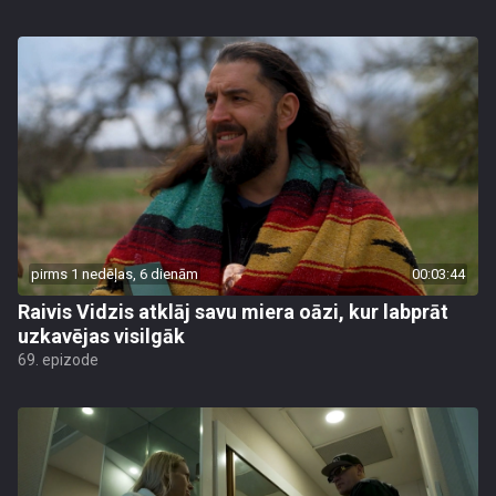
pirms 1 nedēļas, 6 dienām
00:03:44
Raivis Vidzis atklāj savu miera oāzi, kur labprāt
uzkavējas visilgāk
69. epizode