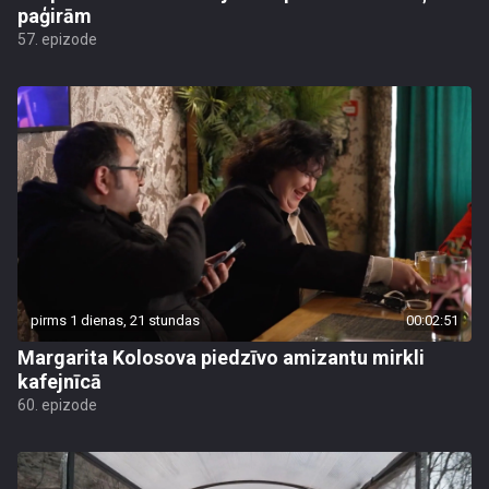
paģirām
57. epizode
pirms 1 dienas, 21 stundas
00:02:51
Margarita Kolosova piedzīvo amizantu mirkli
kafejnīcā
60. epizode