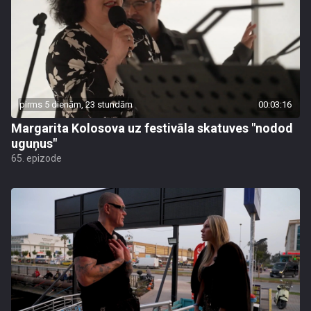
pirms 5 dienām, 23 stundām
00:03:16
Margarita Kolosova uz festivāla skatuves "nodod
uguņus"
65. epizode