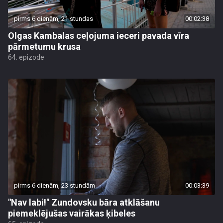
pirms 6 dienām, 21 stundas
00:02:38
Olgas Kambalas ceļojuma ieceri pavada vīra
pārmetumu krusa
64. epizode
pirms 6 dienām, 23 stundām
00:03:39
"Nav labi!" Zundovsku bāra atklāšanu
piemeklējušas vairākas ķibeles