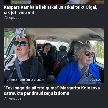
Kaspars Kambala liek atkal un atkal teikt Olgai,
cik ļoti viņu mīl
70. epizode
pirms 2 nedēļām, 2 dienām
00:03:00
"Tevi sagaida pārsteigums!" Margarita Kolosova
satraukta par draudzeņu izdomu
71. epizode