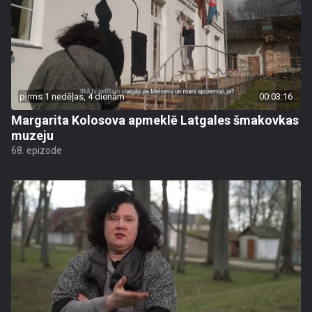
pirms 1 nedēļas, 4 dienām
00:03:16
Margarita Kolosova apmeklē Latgales šmakovkas
muzeju
68. epizode