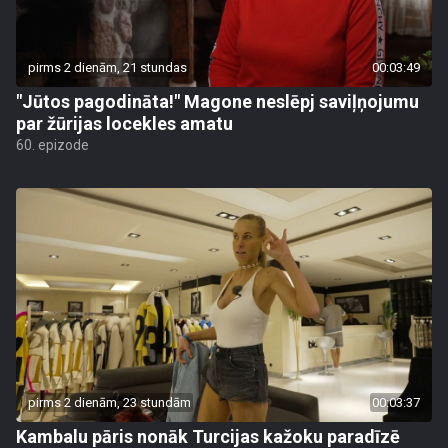
pirms 2 dienām, 21 stundas
00:03:49
"Jūtos pagodināta!" Magone neslēpj saviļņojumu
par žūrijas locekles amatu
60. epizode
pirms 2 dienām, 23 stundām
00:03:37
Kambalu pāris nonāk Turcijas kažoku paradīzē