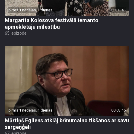
pirms 1 nedēļas, 1 dienas
00:03:43
Margarita Kolosova festivālā iemanto
apmeklētāju mīlestību
65. epizode
pirms 1 nedēļas, 1 dienas
00:03:46
Mārtiņš Egliens atklāj brīnumaino tikšanos ar savu
sargeņģeli
67. epizode