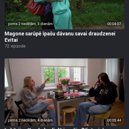
pirms 2 nedēļām, 3 dienām
00:04:07
Magone sarūpē īpašu dāvanu savai draudzenei
Evitai
72. epizode
pirms 2 nedēļām, 4 dienām
00:05:44