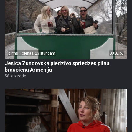
pirms 1 dienas, 23 stundām
00:02:53
Jesica Zundovska piedzīvo spriedzes pilnu
braucienu Armēnijā
58. epizode