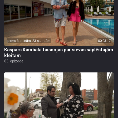
pirms 3 dienām, 23 stundām
00:03:17
Kaspars Kambala taisnojas par sievas saplēstajām
kleitām
63. epizode