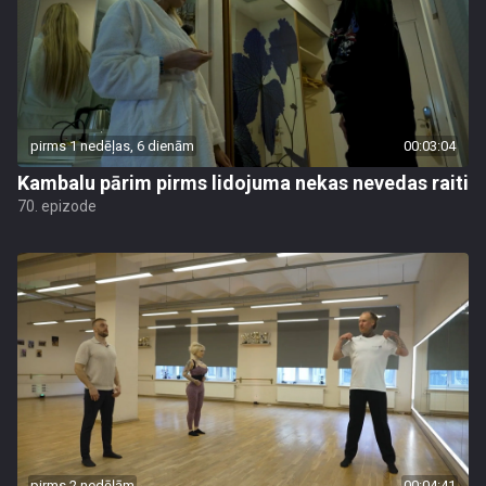
pirms 1 nedēļas, 6 dienām
00:03:04
Kambalu pārim pirms lidojuma nekas nevedas raiti
70. epizode
pirms 2 nedēļām
00:04:41