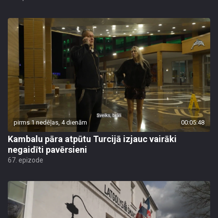
pirms 1 nedēļas, 4 dienām
00:05:48
Kambalu pāra atpūtu Turcijā izjauc vairāki
negaidīti pavērsieni
67. epizode