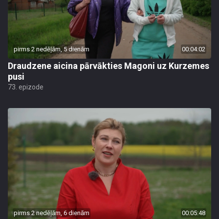
pirms 2 nedēļām, 5 dienām
00:04:02
Draudzene aicina pārvākties Magoni uz Kurzemes
pusi
73. epizode
pirms 2 nedēļām, 6 dienām
00:05:48