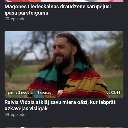
Magones Liedeskalnas draudzene sarūpējusi
īpašu pārsteigumu
70. epizode
pirms 2 nedēļām, 1 dienas
00:03:44
Raivis Vidzis atklāj savu miera oāzi, kur labprāt
uzkavējas visilgāk
69. epizode