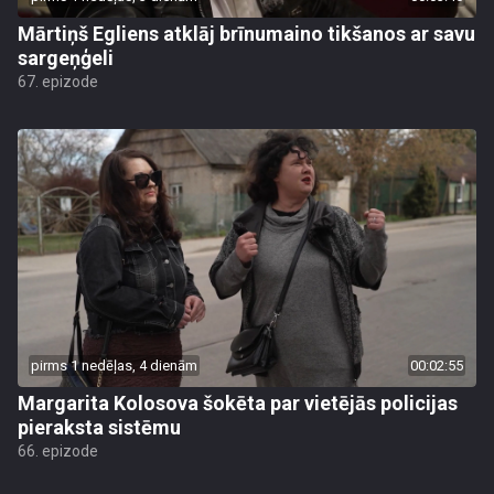
Mārtiņš Egliens atklāj brīnumaino tikšanos ar savu
sargeņģeli
67. epizode
pirms 1 nedēļas, 4 dienām
00:02:55
Margarita Kolosova šokēta par vietējās policijas
pieraksta sistēmu
66. epizode