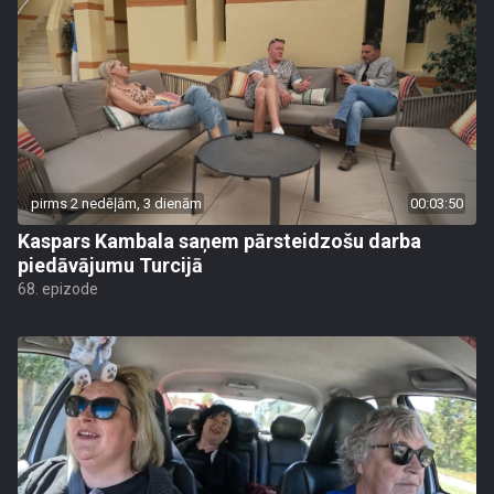
pirms 2 nedēļām, 3 dienām
00:03:50
Kaspars Kambala saņem pārsteidzošu darba
piedāvājumu Turcijā
68. epizode