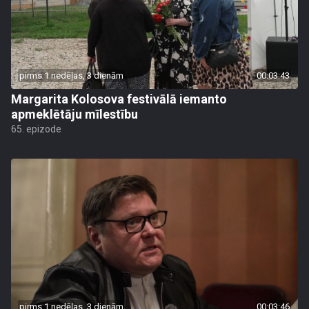
pirms 1 nedēļas, 3 dienām
00:03:43
Margarita Kolosova festivālā iemanto
apmeklētāju mīlestību
65. epizode
pirms 1 nedēļas, 3 dienām
00:03:46