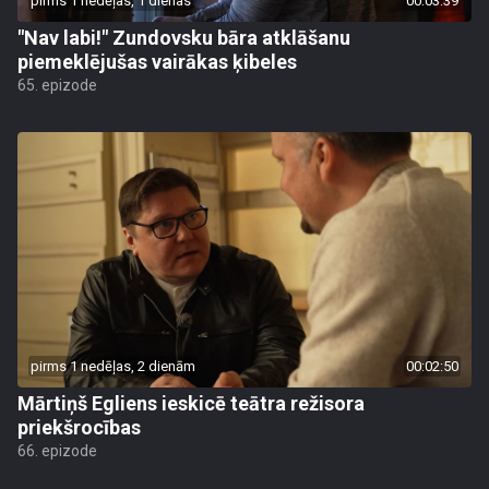
pirms 1 nedēļas, 1 dienas
00:03:39
"Nav labi!" Zundovsku bāra atklāšanu
piemeklējušas vairākas ķibeles
65. epizode
pirms 1 nedēļas, 2 dienām
00:02:50
Mārtiņš Egliens ieskicē teātra režisora
priekšrocības
66. epizode