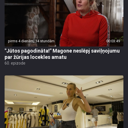
pirms 4 dienām, 14 stundām
00:03:49
"Jūtos pagodināta!" Magone neslēpj saviļņojumu
par žūrijas locekles amatu
60. epizode