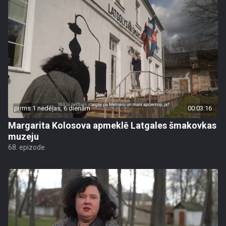
pirms 1 nedēļas, 6 dienām
00:03:16
Margarita Kolosova apmeklē Latgales šmakovkas
muzeju
68. epizode