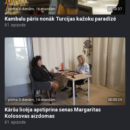
pirms 4 dienām, 16 stundām
00:03:37
Kambalu pāris nonāk Turcijas kažoku paradīzē
61. epizode
pirms 5 dienām, 14 stundām
00:03:25
Kāršu licēja apstiprina senas Margaritas
Kolosovas aizdomas
61. epizode