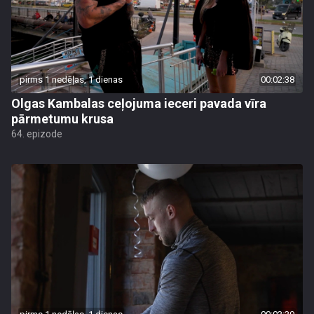
pirms 1 nedēļas, 1 dienas
00:02:38
Olgas Kambalas ceļojuma ieceri pavada vīra
pārmetumu krusa
64. epizode