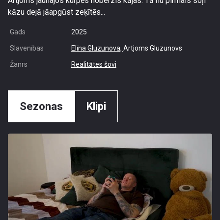
Artjoms jaunajos kurpēs noberzis kājas. Tā nu pirmais soļi
kāzu dejā jāapgūst zeķītēs...
Gads
2025
Slavenības
Elīna Gluzunova,
Artjoms Gluzunovs
Žanrs
Realitātes šovi
Sezonas
Klipi