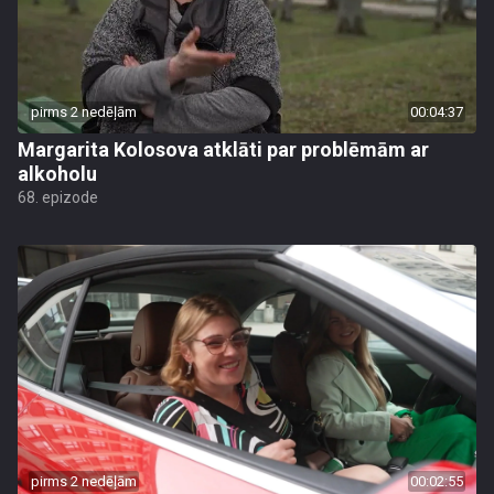
pirms 2 nedēļām
00:04:37
Margarita Kolosova atklāti par problēmām ar
alkoholu
68. epizode
pirms 2 nedēļām
00:02:55