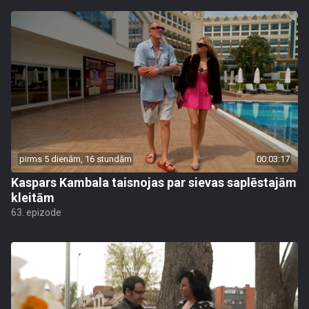
pirms 5 dienām, 16 stundām
00:03:17
Kaspars Kambala taisnojas par sievas saplēstajām
kleitām
63. epizode