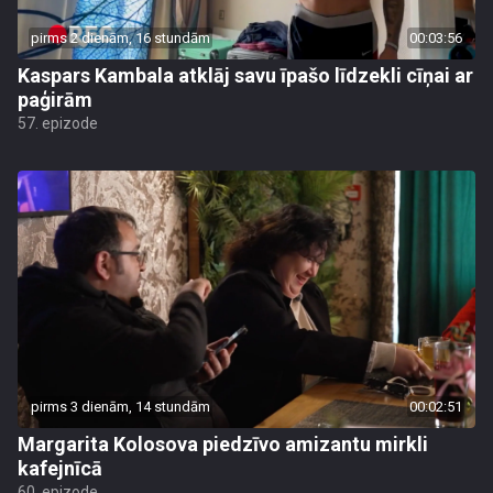
pirms 2 dienām, 16 stundām
00:03:56
Kaspars Kambala atklāj savu īpašo līdzekli cīņai ar
paģirām
57. epizode
pirms 3 dienām, 14 stundām
00:02:51
Margarita Kolosova piedzīvo amizantu mirkli
kafejnīcā
60. epizode