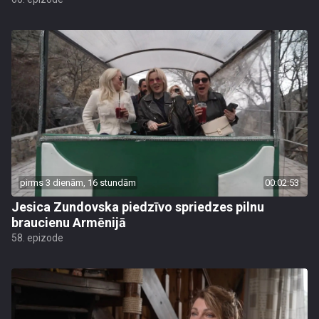
pirms 3 dienām, 16 stundām
00:02:53
Jesica Zundovska piedzīvo spriedzes pilnu
braucienu Armēnijā
58. epizode