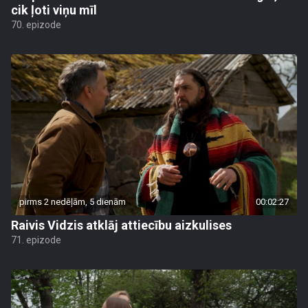
cik ļoti viņu mīl
70. epizode
pirms 2 nedēļām, 5 dienām
00:02:27
Raivis Vidzis atklāj attiecību aizkulises
71. epizode