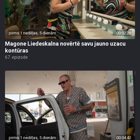
pirms 1 nedēļas, 5 dienām
00:02:28
Magone Liedeskalna novērtē savu jauno uzacu
kontūras
67. epizode
pirms 1 nedēļas, 5 dienām
00:04:42