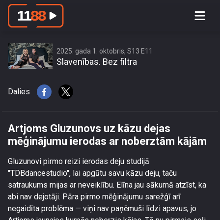
Artjoms Gluzunovs uz kāzu dejas
mēģinājumu ierodas ar noberztām
kājām
2025. gada 1. oktobris, S13 E11
Slavenības. Bez filtra
Dalies
Artjoms Gluzunovs uz kāzu dejas
mēģinājumu ierodas ar noberztām kājām
Gluzunovi pirmo reizi ierodas deju studijā
"TDBdancestudio", lai apgūtu savu kāzu deju, taču
satraukums mijas ar neveiklību. Elīna jau sākumā atzīst, ka
abi nav dejotāji. Pāra pirmo mēģinājumu sarežģī arī
negaidīta problēma — viņi nav paņēmuši līdzi apavus, jo