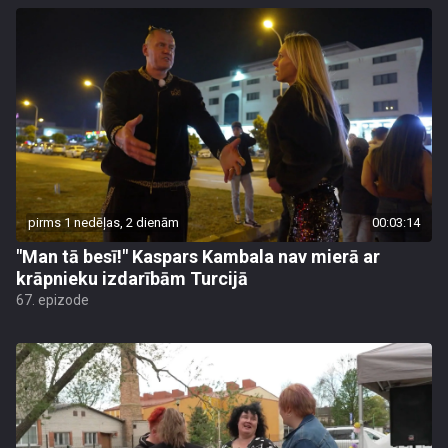
pirms 1 nedēļas, 2 dienām
00:03:14
"Man tā besī!" Kaspars Kambala nav mierā ar
krāpnieku izdarībām Turcijā
67. epizode