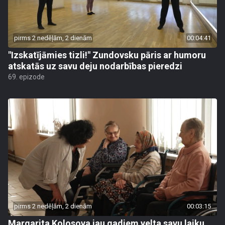
pirms 2 nedēļām, 2 dienām
00:04:41
"Izskatījāmies tizli!" Zundovsku pāris ar humoru
atskatās uz savu deju nodarbības pieredzi
69. epizode
pirms 2 nedēļām, 2 dienām
00:03:15
Margarita Kolosova jau gadiem velta savu laiku