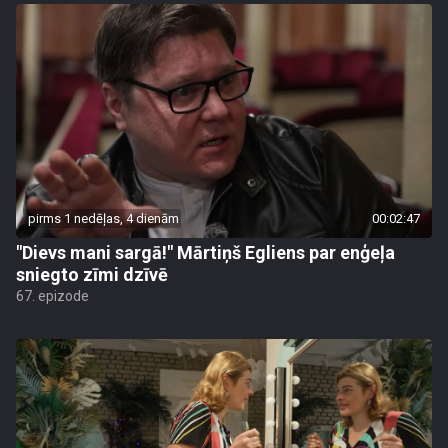
pirms 1 nedēļas, 4 dienām
00:02:47
"Dievs mani sargā!" Mārtiņš Egliens par enģeļa
sniegto zīmi dzīvē
67. epizode