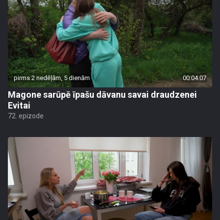
pirms 2 nedēļām, 5 dienām
00:04:07
Magone sarūpē īpašu dāvanu savai draudzenei
Evitai
72. epizode