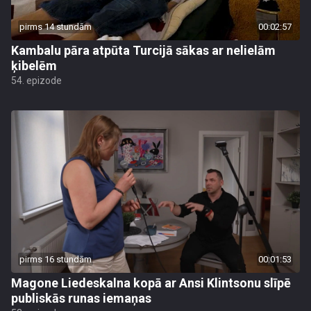
pirms 14 stundām
00:02:57
Kambalu pāra atpūta Turcijā sākas ar nelielām
ķibelēm
54. epizode
pirms 16 stundām
00:01:53
Magone Liedeskalna kopā ar Ansi Klintsonu slīpē
publiskās runas iemaņas