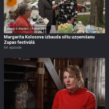
pirms 6 dienām, 14 stundām
00:03:03
Margarita Kolosova izbauda siltu uzņemšanu
Zupas festivālā
64. epizode