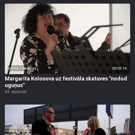
pirms 1 nedēļas
00:03:16
Margarita Kolosova uz festivāla skatuves "nodod
uguņus"
65. epizode