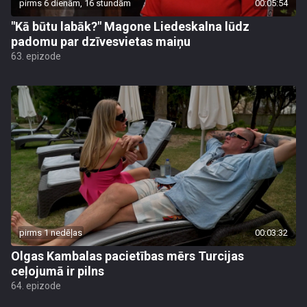
pirms 6 dienām, 16 stundām
00:05:54
"Kā būtu labāk?" Magone Liedeskalna lūdz
padomu par dzīvesvietas maiņu
63. epizode
pirms 1 nedēļas
00:03:32
Olgas Kambalas pacietības mērs Turcijas
ceļojumā ir pilns
64. epizode