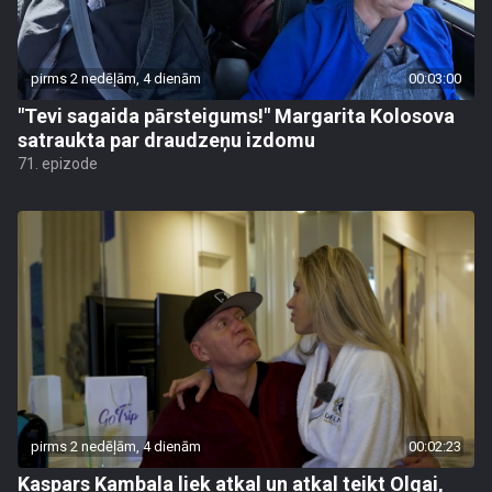
pirms 2 nedēļām, 4 dienām
00:03:00
"Tevi sagaida pārsteigums!" Margarita Kolosova
satraukta par draudzeņu izdomu
71. epizode
pirms 2 nedēļām, 4 dienām
00:02:23
Kaspars Kambala liek atkal un atkal teikt Olgai,