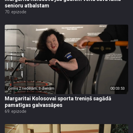
senioru atbalstam
70. epizode
pirms 2 nedēļām, 3 dienām
00:03:53
Margaritai Kolosovai sporta treniņš sagādā
pamatīgas galvassāpes
69. epizode