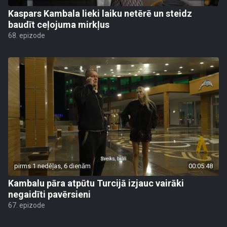
Kaspars Kambala lieki laiku netērē un steidz
baudīt ceļojuma mirkļus
68. epizode
pirms 1 nedēļas, 6 dienām
00:05:48
Kambalu pāra atpūtu Turcijā izjauc vairāki
negaidīti pavērsieni
67. epizode