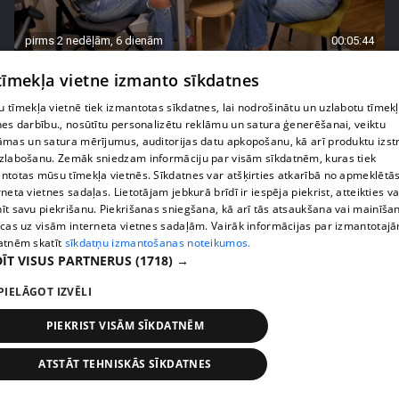
pirms 2 nedēļām, 6 dienām
00:05:44
Lukērijas Kambalas lielā iespēja "Victoria's
 tīmekļa vietne izmanto sīkdatnes
Secret" atlasē atduras pret finansiāliem
 tīmekļa vietnē tiek izmantotas sīkdatnes, lai nodrošinātu un uzlabotu tīmek
sarežģījumiem
nes darbību., nosūtītu personalizētu reklāmu un satura ģenerēšanai, veiktu
71. epizode
āmas un satura mērījumus, auditorijas datu apkopošanu, kā arī produktu izst
zlabošanu. Zemāk sniedzam informāciju par visām sīkdatnēm, kuras tiek
ntotas mūsu tīmekļa vietnēs. Sīkdatnes var atšķirties atkarībā no apmeklētā
rneta vietnes sadaļas. Lietotājam jebkurā brīdī ir iespēja piekrist, atteikties va
īt savu piekrišanu. Piekrišanas sniegšana, kā arī tās atsaukšana vai mainīša
ecas uz visām interneta vietnes sadaļām. Vairāk informācijas par izmantotaj
atnēm skatīt
sīkdatņu izmantošanas noteikumos.
ĪT VISUS PARTNERUS
(1718) →
PIELĀGOT IZVĒLI
PIEKRIST VISĀM SĪKDATNĒM
pirms 2 nedēļām, 6 dienām
00:03:18
ATSTĀT TEHNISKĀS SĪKDATNES
Margarita Kolosova atklāti par dronu radīto