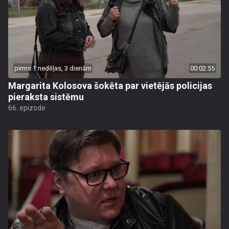
pirms 1 nedēļas, 3 dienām
00:02:55
Margarita Kolosova šokēta par vietējās policijas
pieraksta sistēmu
66. epizode