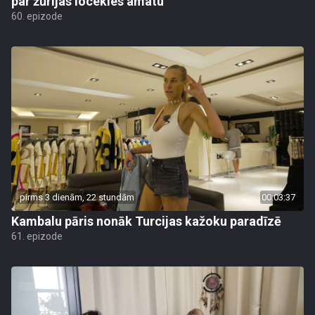
par žūrijas locekles amatu
60. epizode
pirms 3 dienām, 22 stundām
00:03:37
Kambalu pāris nonāk Turcijas kažoku paradīzē
61. epizode