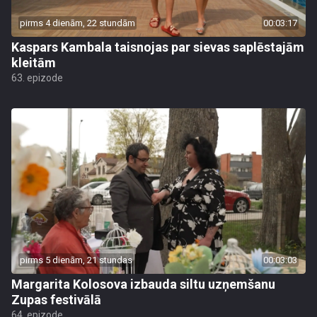
pirms 4 dienām, 22 stundām
00:03:17
Kaspars Kambala taisnojas par sievas saplēstajām
kleitām
63. epizode
pirms 5 dienām, 21 stundas
00:03:03
Margarita Kolosova izbauda siltu uzņemšanu
Zupas festivālā
64. epizode