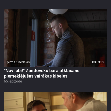
pirms 1 nedēļas
00:03:39
"Nav labi!" Zundovsku bāra atklāšanu
piemeklējušas vairākas ķibeles
65. epizode