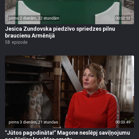
pirms 2 dienām, 22 stundām
00:02:53
Jesica Zundovska piedzīvo spriedzes pilnu
braucienu Armēnijā
58. epizode
pirms 3 dienām, 21 stundas
00:03:49
"Jūtos pagodināta!" Magone neslēpj saviļņojumu