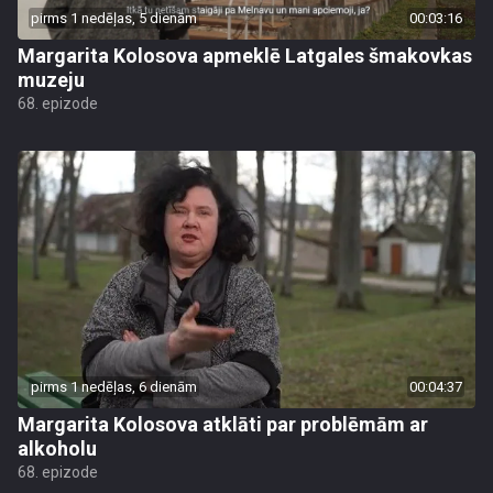
pirms 1 nedēļas, 5 dienām
00:03:16
Margarita Kolosova apmeklē Latgales šmakovkas
muzeju
68. epizode
pirms 1 nedēļas, 6 dienām
00:04:37
Margarita Kolosova atklāti par problēmām ar
alkoholu
68. epizode