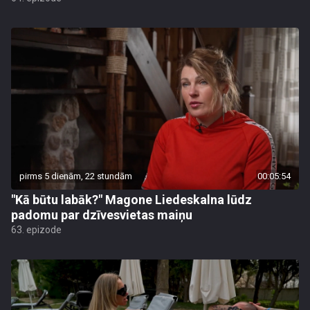
pirms 5 dienām, 22 stundām
00:05:54
"Kā būtu labāk?" Magone Liedeskalna lūdz
padomu par dzīvesvietas maiņu
63. epizode