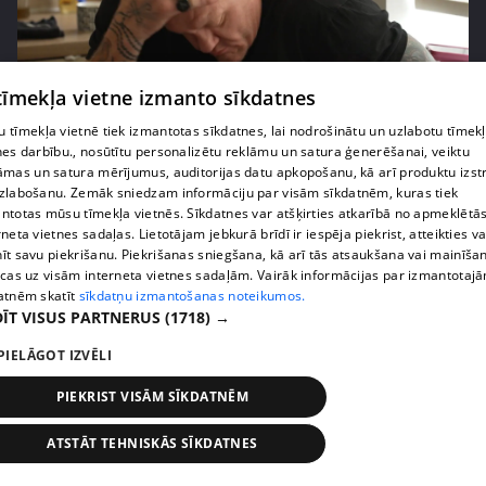
 tīmekļa vietne izmanto sīkdatnes
pirms 2 nedēļām, 6 dienām
00:02:41
 tīmekļa vietnē tiek izmantotas sīkdatnes, lai nodrošinātu un uzlabotu tīmek
Kaspars Kambala neslēpj vilšanos par bijušo sievu
nes darbību., nosūtītu personalizētu reklāmu un satura ģenerēšanai, veiktu
Tifāniju
āmas un satura mērījumus, auditorijas datu apkopošanu, kā arī produktu izst
72. epizode
zlabošanu. Zemāk sniedzam informāciju par visām sīkdatnēm, kuras tiek
ntotas mūsu tīmekļa vietnēs. Sīkdatnes var atšķirties atkarībā no apmeklētā
rneta vietnes sadaļas. Lietotājam jebkurā brīdī ir iespēja piekrist, atteikties va
īt savu piekrišanu. Piekrišanas sniegšana, kā arī tās atsaukšana vai mainīša
ecas uz visām interneta vietnes sadaļām. Vairāk informācijas par izmantotaj
atnēm skatīt
sīkdatņu izmantošanas noteikumos.
ĪT VISUS PARTNERUS
(1718) →
PIELĀGOT IZVĒLI
PIEKRIST VISĀM SĪKDATNĒM
ATSTĀT TEHNISKĀS SĪKDATNES
pirms 2 nedēļām, 6 dienām
00:04:02