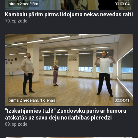
pirms 2 nedēļām
00:03:04
Kambalu pārim pirms lidojuma nekas nevedas raiti
70. epizode
pirms 2 nedēļām, 1 dienas
00:04:41
"Izskatījāmies tizli!" Zundovsku pāris ar humoru
atskatās uz savu deju nodarbības pieredzi
69. epizode