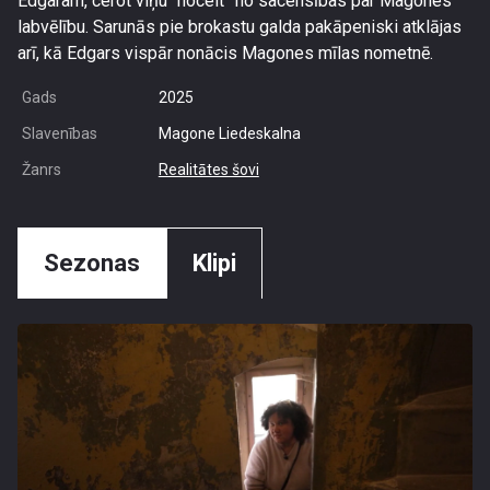
Edgaram, cerot viņu “nocelt” no sacensības par Magones
labvēlību. Sarunās pie brokastu galda pakāpeniski atklājas
arī, kā Edgars vispār nonācis Magones mīlas nometnē.
Gads
2025
Slavenības
Magone Liedeskalna
Žanrs
Realitātes šovi
Sezonas
Klipi