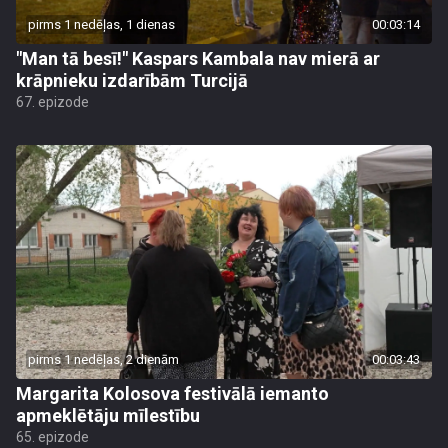
pirms 1 nedēļas, 1 dienas
00:03:14
"Man tā besī!" Kaspars Kambala nav mierā ar
krāpnieku izdarībām Turcijā
67. epizode
pirms 1 nedēļas, 2 dienām
00:03:43
Margarita Kolosova festivālā iemanto
apmeklētāju mīlestību
65. epizode