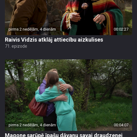
pirms 2 nedēļām, 4 dienām
00:02:27
Raivis Vidzis atklāj attiecību aizkulises
71. epizode
pirms 2 nedēļām, 4 dienām
00:04:07
Magone sarūpē īpašu dāvanu savai draudzenei