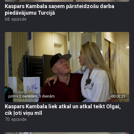
Kaspars Kambala saņem pārsteidzošu darba
piedāvājumu Turcijā
68. epizode
pirms 2 nedēļām, 3 dienām
00:02:23
Kaspars Kambala liek atkal un atkal teikt Olgai,
cik ļoti viņu mīl
70. epizode