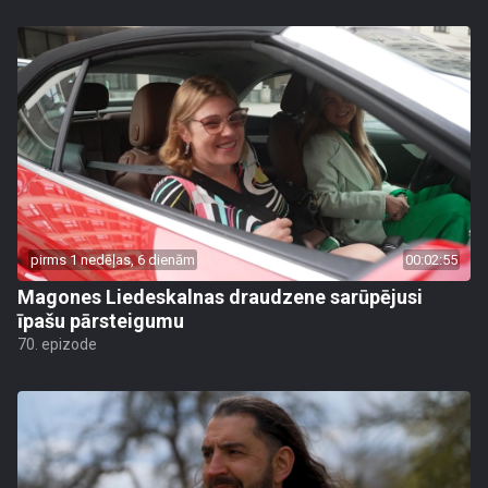
pirms 1 nedēļas, 6 dienām
00:02:55
Magones Liedeskalnas draudzene sarūpējusi
īpašu pārsteigumu
70. epizode