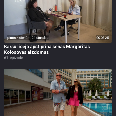
pirms 4 dienām, 21 stundas
00:03:25
Kāršu licēja apstiprina senas Margaritas
Kolosovas aizdomas
61. epizode