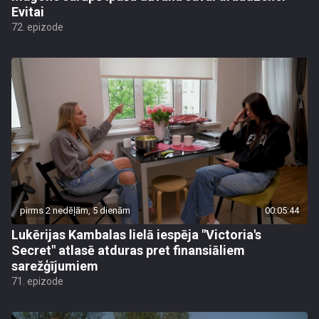
Evitai
72. epizode
pirms 2 nedēļām, 5 dienām
00:05:44
Lukērijas Kambalas lielā iespēja "Victoria's
Secret" atlasē atduras pret finansiāliem
sarežģījumiem
71. epizode