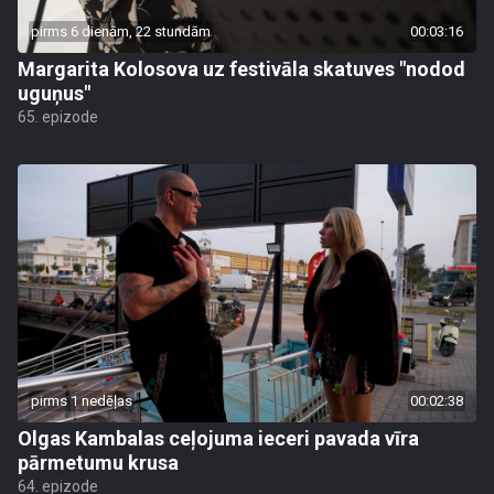
pirms 6 dienām, 22 stundām
00:03:16
Margarita Kolosova uz festivāla skatuves "nodod
uguņus"
65. epizode
pirms 1 nedēļas
00:02:38
Olgas Kambalas ceļojuma ieceri pavada vīra
pārmetumu krusa
64. epizode