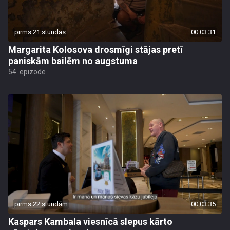
pirms 21 stundas
00:03:31
Margarita Kolosova drosmīgi stājas pretī
paniskām bailēm no augstuma
54. epizode
pirms 22 stundām
00:03:35
Kaspars Kambala viesnīcā slepus kārto