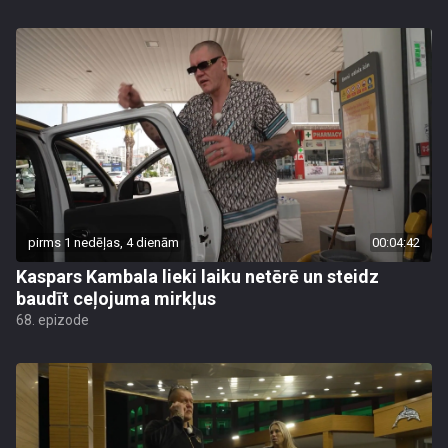
pirms 1 nedēļas, 4 dienām
00:04:42
Kaspars Kambala lieki laiku netērē un steidz
baudīt ceļojuma mirkļus
68. epizode