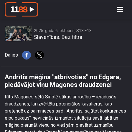
Andrītis mēģina \"atbrīvoties\" no
Edgara, piedāvājot viņu Magones
draudzenei
2025. gada 6. oktobris, S13 E13
Slavenības. Bez filtra
Dalies
Andrītis mēģina "atbrīvoties" no Edgara,
piedāvājot viņu Magones draudzenei
Rīts Magones sētā Sinolē sākas ar rosību – ieradušās
draudzenes, lai izvērtētu potenciālos kavalierus, kas
pretendē uz saimnieces sirdi. Andrītis, sajūtot konkurences
elpu pakausī, nevilcinās izmantot situāciju savā labā un
mēģina pierunāt vienu no viešņām pievērst uzmanību