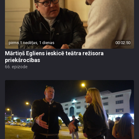
pirms 1 nedēļas, 1 dienas
00:02:50
Mārtiņš Egliens ieskicē teātra režisora
priekšrocības
66. epizode