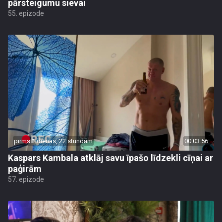
pārsteigumu sievai
55. epizode
pirms 1 dienas, 22 stundām
00:03:56
Kaspars Kambala atklāj savu īpašo līdzekli cīņai ar
paģirām
57. epizode