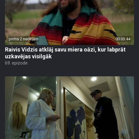
pirms 2 nedēļām
00:03:44
Raivis Vidzis atklāj savu miera oāzi, kur labprāt
uzkavējas visilgāk
69. epizode