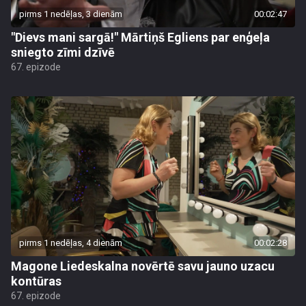
pirms 1 nedēļas, 3 dienām
00:02:47
"Dievs mani sargā!" Mārtiņš Egliens par enģeļa
sniegto zīmi dzīvē
67. epizode
pirms 1 nedēļas, 4 dienām
00:02:28
Magone Liedeskalna novērtē savu jauno uzacu
kontūras
67. epizode