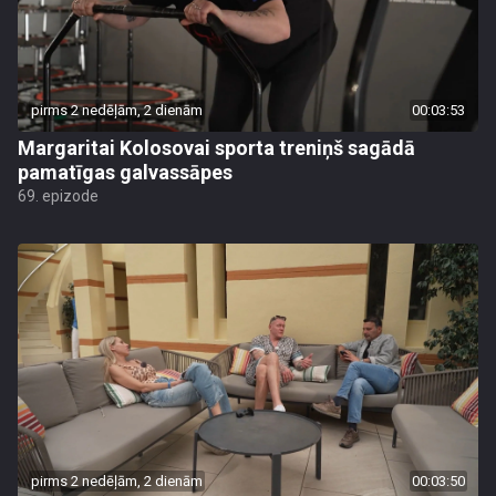
pirms 2 nedēļām, 2 dienām
00:03:53
Margaritai Kolosovai sporta treniņš sagādā
pamatīgas galvassāpes
69. epizode
pirms 2 nedēļām, 2 dienām
00:03:50