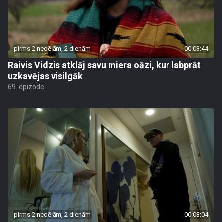
pirms 2 nedēļām, 2 dienām
00:03:44
Raivis Vidzis atklāj savu miera oāzi, kur labprāt
uzkavējas visilgāk
69. epizode
pirms 2 nedēļām, 2 dienām
00:03:04