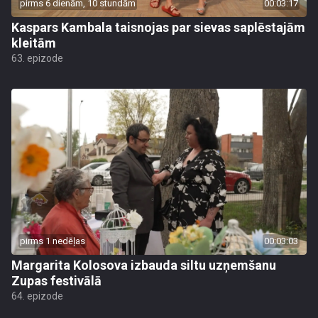
pirms 6 dienām, 10 stundām
00:03:17
Kaspars Kambala taisnojas par sievas saplēstajām
kleitām
63. epizode
pirms 1 nedēļas
00:03:03
Margarita Kolosova izbauda siltu uzņemšanu
Zupas festivālā
64. epizode