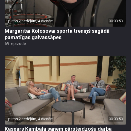
pirms 2 nedēļām, 4 dienām
00:03:53
Margaritai Kolosovai sporta treniņš sagādā
pamatīgas galvassāpes
69. epizode
pirms 2 nedēļām, 4 dienām
00:03:50
Kaspars Kambala saņem pārsteidzošu darba