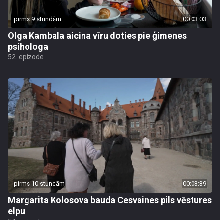
pirms 9 stundām
00:03:03
Olga Kambala aicina vīru doties pie ģimenes
psihologa
52. epizode
pirms 10 stundām
00:03:39
Margarita Kolosova bauda Cesvaines pils vēstures
elpu