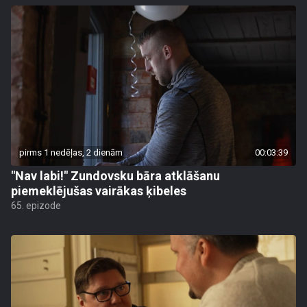
pirms 1 nedēļas, 2 dienām
00:03:39
"Nav labi!" Zundovsku bāra atklāšanu
piemeklējušas vairākas ķibeles
65. epizode