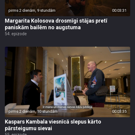
pirms 2 dienām, 9 stundām
00:03:31
Margarita Kolosova drosmīgi stājas pretī
paniskām bailēm no augstuma
54. epizode
pirms 2 dienām, 10 stundām
00:03:35
Kaspars Kambala viesnīcā slepus kārto
pārsteigumu sievai
55. epizode