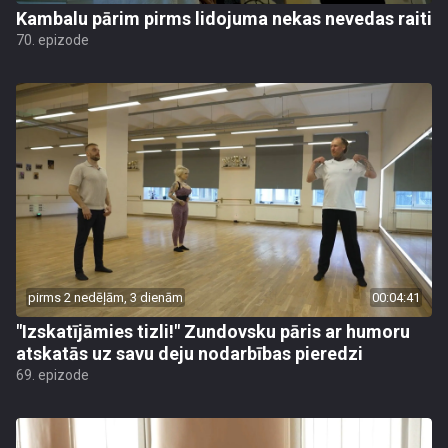
Kambalu pārim pirms lidojuma nekas nevedas raiti
70. epizode
pirms 2 nedēļām, 3 dienām
00:04:41
"Izskatījāmies tizli!" Zundovsku pāris ar humoru
atskatās uz savu deju nodarbības pieredzi
69. epizode