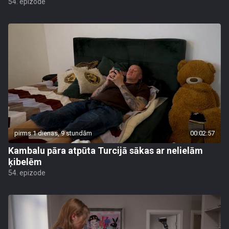
54. epizode
pirms 1 dienas, 9 stundām
00:02:57
Kambalu pāra atpūta Turcijā sākas ar nelielām
ķibelēm
54. epizode