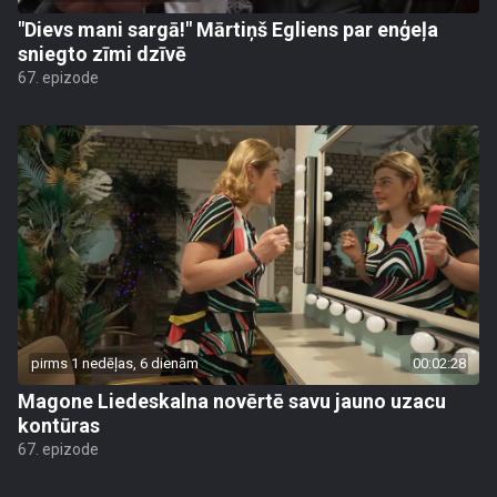
"Dievs mani sargā!" Mārtiņš Egliens par enģeļa
sniegto zīmi dzīvē
67. epizode
pirms 1 nedēļas, 6 dienām
00:02:28
Magone Liedeskalna novērtē savu jauno uzacu
kontūras
67. epizode