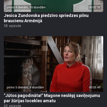
pirms 4 dienām, 10 stundām
00:02:53
Jesica Zundovska piedzīvo spriedzes pilnu
braucienu Armēnijā
58. epizode
pirms 5 dienām, 9 stundām
00:03:49
"Jūtos pagodināta!" Magone neslēpj saviļņojumu
par žūrijas locekles amatu
60. epizode