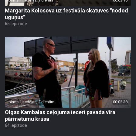
pirms 1 nedēļas, 1 dienas
00:03:16
Margarita Kolosova uz festivāla skatuves "nodod
uguņus"
65. epizode
pirms 1 nedēļas, 2 dienām
00:02:38
Olgas Kambalas ceļojuma ieceri pavada vīra
pārmetumu krusa
64. epizode