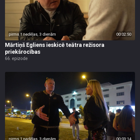
pirms 1 nedēļas, 3 dienām
00:02:50
Mārtiņš Egliens ieskicē teātra režisora
priekšrocības
66. epizode
pirms 1 nedēļas, 3 dienām
00:03:14