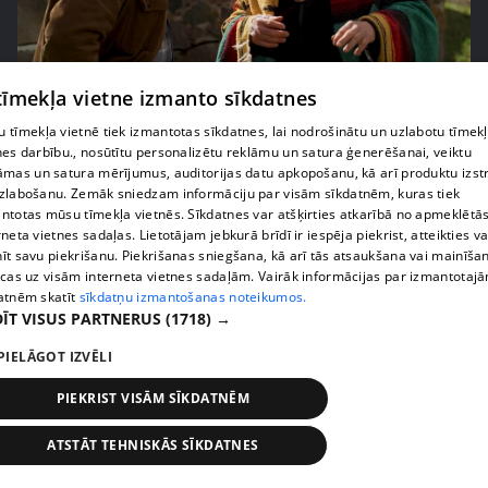
pirms 2 nedēļām, 6 dienām
00:02:27
 tīmekļa vietne izmanto sīkdatnes
Raivis Vidzis atklāj attiecību aizkulises
 tīmekļa vietnē tiek izmantotas sīkdatnes, lai nodrošinātu un uzlabotu tīmek
71. epizode
nes darbību., nosūtītu personalizētu reklāmu un satura ģenerēšanai, veiktu
āmas un satura mērījumus, auditorijas datu apkopošanu, kā arī produktu izst
zlabošanu. Zemāk sniedzam informāciju par visām sīkdatnēm, kuras tiek
ntotas mūsu tīmekļa vietnēs. Sīkdatnes var atšķirties atkarībā no apmeklētā
rneta vietnes sadaļas. Lietotājam jebkurā brīdī ir iespēja piekrist, atteikties va
īt savu piekrišanu. Piekrišanas sniegšana, kā arī tās atsaukšana vai mainīša
ecas uz visām interneta vietnes sadaļām. Vairāk informācijas par izmantotaj
atnēm skatīt
sīkdatņu izmantošanas noteikumos.
ĪT VISUS PARTNERUS
(1718) →
PIELĀGOT IZVĒLI
PIEKRIST VISĀM SĪKDATNĒM
pirms 2 nedēļām, 6 dienām
00:04:07
ATSTĀT TEHNISKĀS SĪKDATNES
Magone sarūpē īpašu dāvanu savai draudzenei
Evitai