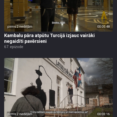
pirms 2 nedēļām
00:05:48
Kambalu pāra atpūtu Turcijā izjauc vairāki
negaidīti pavērsieni
67. epizode
pirms 2 nedēļām
00:03:16