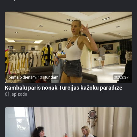
pirms 5 dienām, 10 stundām
00:03:37
Kambalu pāris nonāk Turcijas kažoku paradīzē
61. epizode