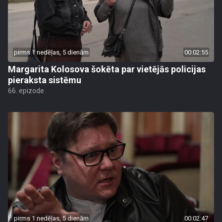
pirms 1 nedēļas, 5 dienām
00:02:55
Margarita Kolosova šokēta par vietējās policijas
pieraksta sistēmu
66. epizode
pirms 1 nedēļas, 5 dienām
00:02:47