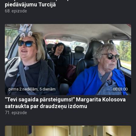
piedāvājumu Turcijā
68. epizode
pirms 2 nedēļām, 5 dienām
00:03:00
"Tevi sagaida pārsteigums!" Margarita Kolosova
satraukta par draudzeņu izdomu
71. epizode