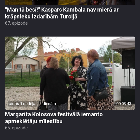
"Man tā besī!" Kaspars Kambala nav mierā ar
krāpnieku izdarībām Turcijā
67. epizode
pirms 1 nedēļas, 4 dienām
00:03:43
Margarita Kolosova festivālā iemanto
apmeklētāju mīlestību
65. epizode