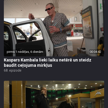
pirms 1 nedēļas, 6 dienām
00:04:42
Kaspars Kambala lieki laiku netērē un steidz
baudīt ceļojuma mirkļus
68. epizode