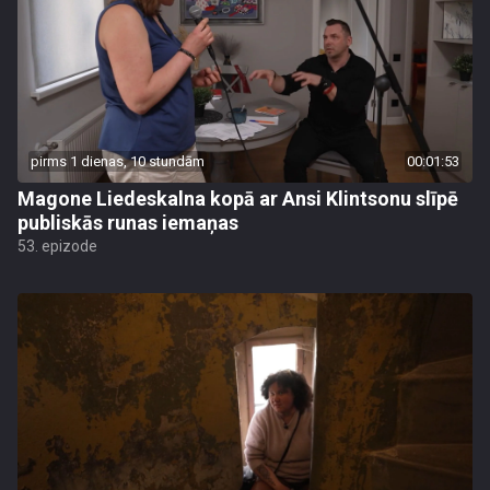
pirms 1 dienas, 10 stundām
00:01:53
Magone Liedeskalna kopā ar Ansi Klintsonu slīpē
publiskās runas iemaņas
53. epizode