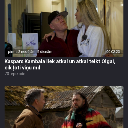
pirms 2 nedēļām, 5 dienām
00:02:23
Kaspars Kambala liek atkal un atkal teikt Olgai,
cik ļoti viņu mīl
70. epizode