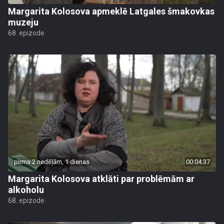
Margarita Kolosova apmeklē Latgales šmakovkas
muzeju
68. epizode
pirms 2 nedēļām, 1 dienas
00:04:37
Margarita Kolosova atklāti par problēmām ar
alkoholu
68. epizode