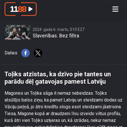
Toļiks atzīstas, ka dzīvo pie tantes un
parādu dēļ gatavojas pamest Latviju
2024. gada 6. marts, S10 E27
Slavenības. Bez filtra
Dalies
Toļiks atzīstas, ka dzīvo pie tantes un
parādu dēļ gatavojas pamest Latviju
Magones un Toļika sāga it nemaz nebeidzas. Toļiks
atsūtījis balss ziņu, ka pamet Latviju un steidzami dodas uz
Vāciju peļņā, jo ātro kredītu slogs esot steidzami jāatrisina.
Tiesa, Magone kopā ar draudzeni Ilvu izveido viltus profilu,
kurā ātri vien Toļiks uzķeras un, kā izrādas, nekur nemaz