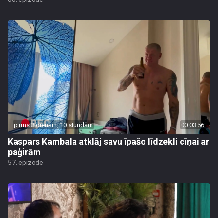
pirms 3 dienām, 10 stundām
00:03:56
Kaspars Kambala atklāj savu īpašo līdzekli cīņai ar
paģirām
57. epizode