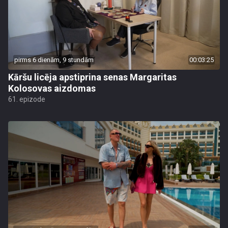
pirms 6 dienām, 9 stundām
00:03:25
Kāršu licēja apstiprina senas Margaritas
Kolosovas aizdomas
61. epizode