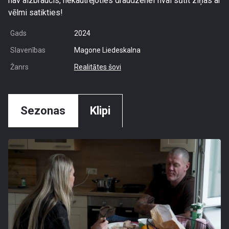
nav aizbraucis, nekautrējoties draudzenei Ilvai sūtīt ziņas ar
vēlmi satikties!
Gads
2024
Slavenības
Magone Liedeskalna
Žanrs
Realitātes šovi
Sezonas
Klipi