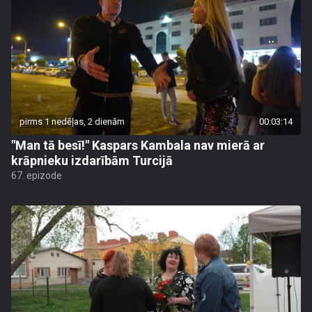
pirms 1 nedēļas, 2 dienām
00:03:14
"Man tā besī!" Kaspars Kambala nav mierā ar
krāpnieku izdarībām Turcijā
67. epizode