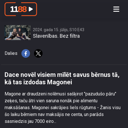
Dace novēl visiem mīlēt savus bērnus
tā, kā tas izdodas Magonei
2024. gada 15. jūlijs, S10 E43
Slavenības. Bez filtra
Dalies
Dace novēl visiem mīlēt savus bērnus tā,
kā tas izdodas Magonei
Magone ar draudzeni nolēmusi sašķirot "pazudušo pāru"
zeķes, taču ātri vien saruna nonāk pie alimentu
maksāšanas. Magonei sakrājies liels rūgtums - Žanis visu
šo laiku bērniem nav maksājis ne centa, un parāds
sasniedzis jau 7000 eiro...