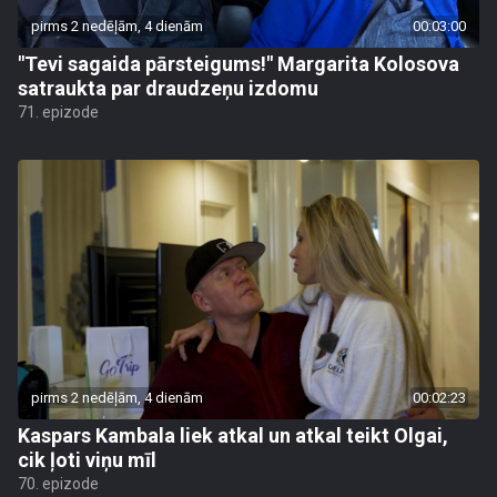
pirms 2 nedēļām, 4 dienām
00:03:00
"Tevi sagaida pārsteigums!" Margarita Kolosova
satraukta par draudzeņu izdomu
71. epizode
pirms 2 nedēļām, 4 dienām
00:02:23
Kaspars Kambala liek atkal un atkal teikt Olgai,
cik ļoti viņu mīl
70. epizode