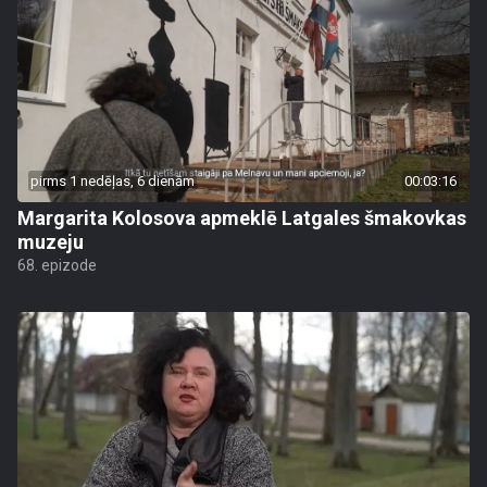
pirms 1 nedēļas, 6 dienām
00:03:16
Margarita Kolosova apmeklē Latgales šmakovkas
muzeju
68. epizode