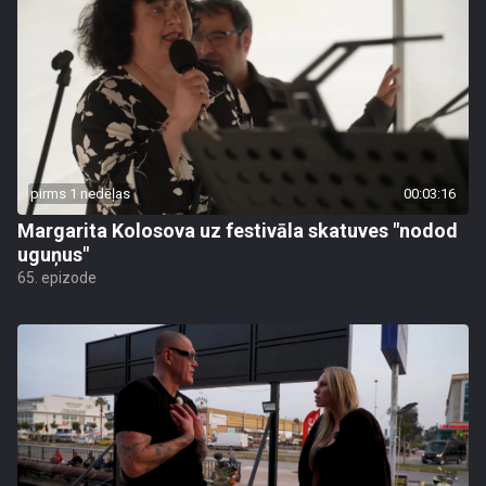
pirms 1 nedēļas
00:03:16
Margarita Kolosova uz festivāla skatuves "nodod
uguņus"
65. epizode