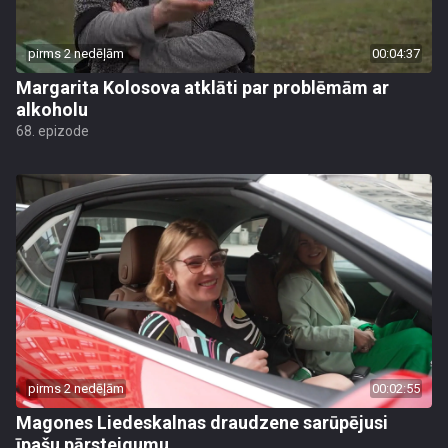
pirms 2 nedēļām
00:04:37
Margarita Kolosova atklāti par problēmām ar
alkoholu
68. epizode
pirms 2 nedēļām
00:02:55
Magones Liedeskalnas draudzene sarūpējusi
īpašu pārsteigumu