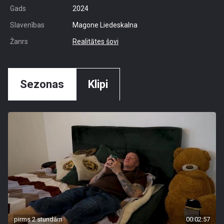
Gads
2024
Slavenības
Magone Liedeskalna
Žanrs
Realitātes šovi
Sezonas
Klipi
pirms 2 stundām
00:02:57