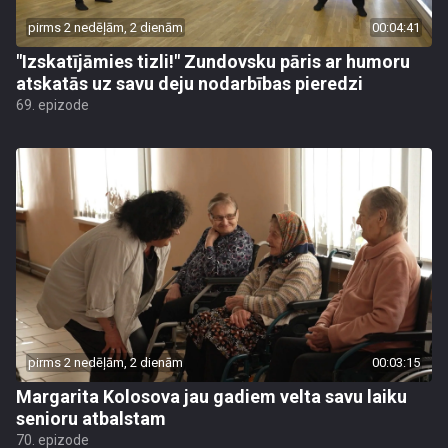
pirms 2 nedēļām, 2 dienām
00:04:41
"Izskatījāmies tizli!" Zundovsku pāris ar humoru
atskatās uz savu deju nodarbības pieredzi
69. epizode
pirms 2 nedēļām, 2 dienām
00:03:15
Margarita Kolosova jau gadiem velta savu laiku
senioru atbalstam
70. epizode