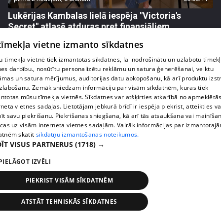
Lukērijas Kambalas lielā iespēja "Victoria's
Secret" atlasē atduras pret finansiāliem
sarežģījumiem
 tīmekļa vietne izmanto sīkdatnes
71. epizode
 tīmekļa vietnē tiek izmantotas sīkdatnes, lai nodrošinātu un uzlabotu tīmek
nes darbību., nosūtītu personalizētu reklāmu un satura ģenerēšanai, veiktu
āmas un satura mērījumus, auditorijas datu apkopošanu, kā arī produktu izst
zlabošanu. Zemāk sniedzam informāciju par visām sīkdatnēm, kuras tiek
ntotas mūsu tīmekļa vietnēs. Sīkdatnes var atšķirties atkarībā no apmeklētā
rneta vietnes sadaļas. Lietotājam jebkurā brīdī ir iespēja piekrist, atteikties va
īt savu piekrišanu. Piekrišanas sniegšana, kā arī tās atsaukšana vai mainīša
ecas uz visām interneta vietnes sadaļām. Vairāk informācijas par izmantotaj
atnēm skatīt
sīkdatņu izmantošanas noteikumos.
ĪT VISUS PARTNERUS
(1718) →
PIELĀGOT IZVĒLI
pirms 2 nedēļām, 6 dienām
00:03:18
PIEKRIST VISĀM SĪKDATNĒM
Margarita Kolosova atklāti par dronu radīto
nedrošības sajūtu Latgalē
ATSTĀT TEHNISKĀS SĪKDATNES
72. epizode