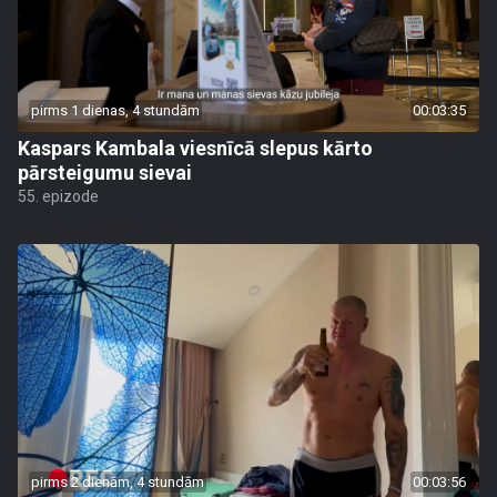
pirms 1 dienas, 4 stundām
00:03:35
Kaspars Kambala viesnīcā slepus kārto
pārsteigumu sievai
55. epizode
pirms 2 dienām, 4 stundām
00:03:56