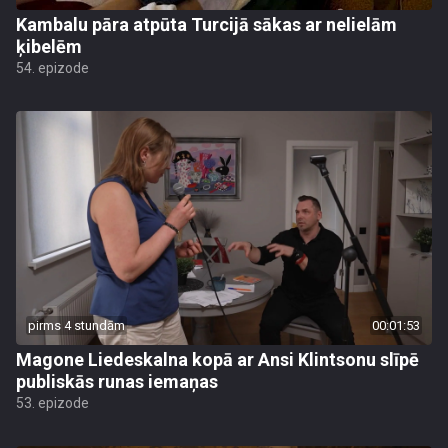
Kambalu pāra atpūta Turcijā sākas ar nelielām
ķibelēm
54. epizode
pirms 4 stundām
00:01:53
Magone Liedeskalna kopā ar Ansi Klintsonu slīpē
publiskās runas iemaņas
53. epizode