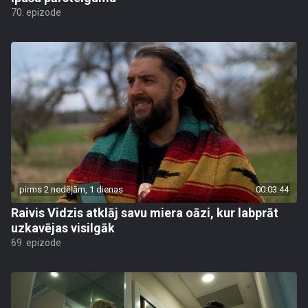
70. epizode
pirms 2 nedēļām, 1 dienas
00:03:44
Raivis Vidzis atklāj savu miera oāzi, kur labprāt
uzkavējas visilgāk
69. epizode