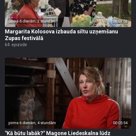
pirms 6 dienām, 2 stundām
00:03:03
Margarita Kolosova izbauda siltu uzņemšanu
Zupas festivālā
64. epizode
pirms 6 dienām, 4 stundām
00:05:54
"Kā būtu labāk?" Magone Liedeskalna lūdz