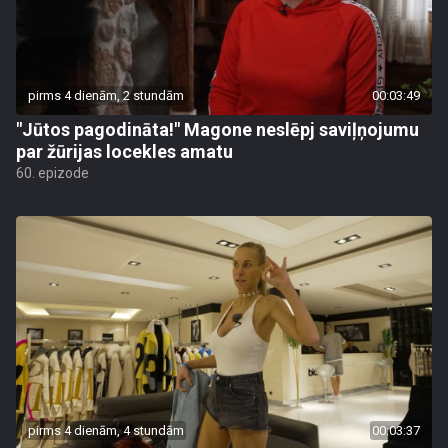
pirms 4 dienām, 2 stundām
00:03:49
"Jūtos pagodināta!" Magone neslēpj saviļņojumu
par žūrijas locekles amatu
60. epizode
pirms 4 dienām, 4 stundām
00:03:37