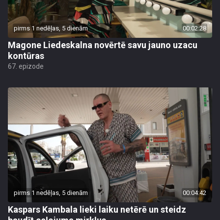
pirms 1 nedēļas, 5 dienām
00:02:28
Magone Liedeskalna novērtē savu jauno uzacu
kontūras
67. epizode
pirms 1 nedēļas, 5 dienām
00:04:42
Kaspars Kambala lieki laiku netērē un steidz