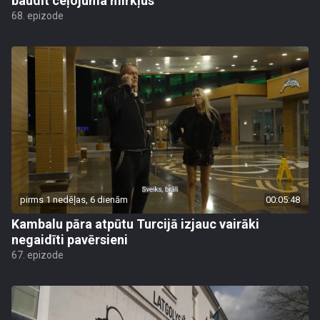
baudīt ceļojuma mirkļus
68. epizode
pirms 1 nedēļas, 6 dienām
00:05:48
Kambalu pāra atpūtu Turcijā izjauc vairāki
negaidīti pavērsieni
67. epizode