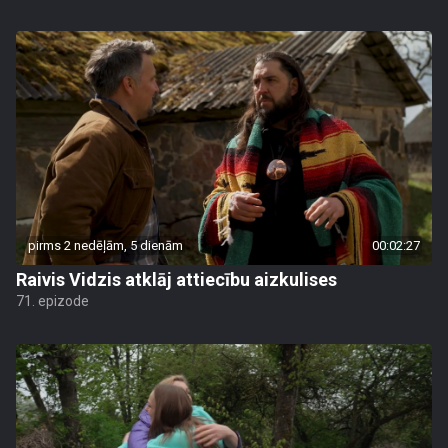
pirms 2 nedēļām, 5 dienām
00:02:27
Raivis Vidzis atklāj attiecību aizkulises
71. epizode