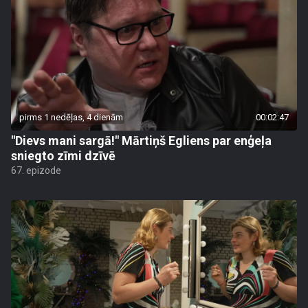
pirms 1 nedēļas, 4 dienām
00:02:47
"Dievs mani sargā!" Mārtiņš Egliens par enģeļa
sniegto zīmi dzīvē
67. epizode