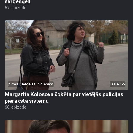
sargeņģeli
67. epizode
pirms 1 nedēļas, 4 dienām
00:02:55
Margarita Kolosova šokēta par vietējās policijas
pieraksta sistēmu
66. epizode