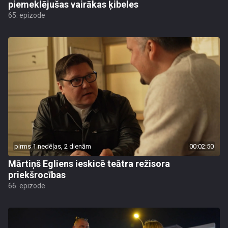
piemeklējušas vairākas ķibeles
65. epizode
pirms 1 nedēļas, 2 dienām
00:02:50
Mārtiņš Egliens ieskicē teātra režisora
priekšrocības
66. epizode