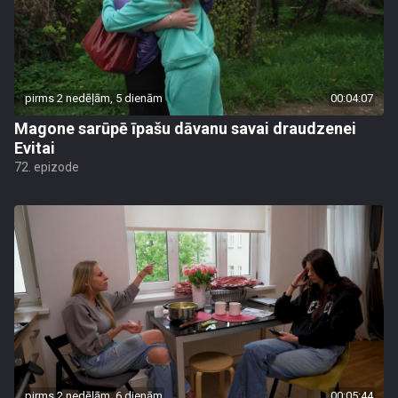
pirms 2 nedēļām, 5 dienām
00:04:07
Magone sarūpē īpašu dāvanu savai draudzenei
Evitai
72. epizode
pirms 2 nedēļām, 6 dienām
00:05:44