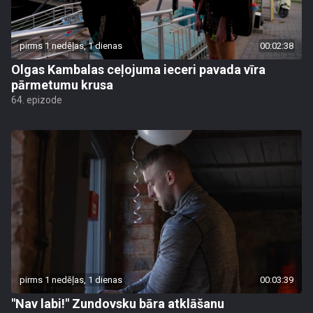
pirms 1 nedēļas, 1 dienas
00:02:38
Olgas Kambalas ceļojuma ieceri pavada vīra
pārmetumu krusa
64. epizode
pirms 1 nedēļas, 1 dienas
00:03:39
"Nav labi!" Zundovsku bāra atklāšanu