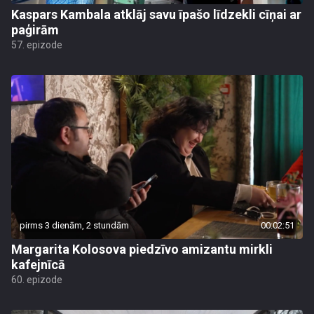
Kaspars Kambala atklāj savu īpašo līdzekli cīņai ar
paģirām
57. epizode
pirms 3 dienām, 2 stundām
00:02:51
Margarita Kolosova piedzīvo amizantu mirkli
kafejnīcā
60. epizode