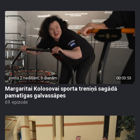
pirms 2 nedēļām, 3 dienām
00:03:53
Margaritai Kolosovai sporta treniņš sagādā
pamatīgas galvassāpes
69. epizode