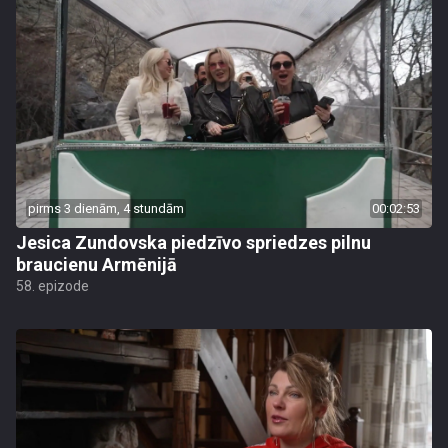
pirms 3 dienām, 4 stundām
00:02:53
Jesica Zundovska piedzīvo spriedzes pilnu
braucienu Armēnijā
58. epizode