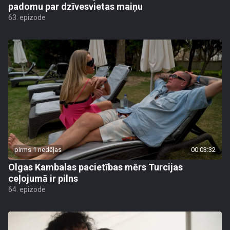
padomu par dzīvesvietas maiņu
63. epizode
pirms 1 nedēļas
00:03:32
Olgas Kambalas pacietības mērs Turcijas
ceļojumā ir pilns
64. epizode