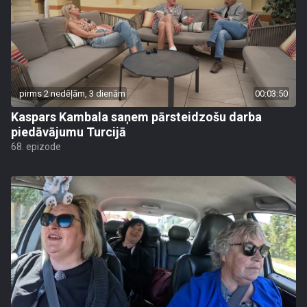
pirms 2 nedēļām, 3 dienām
00:03:50
Kaspars Kambala saņem pārsteidzošu darba
piedāvājumu Turcijā
68. epizode