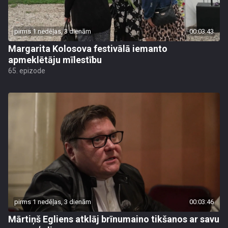
pirms 1 nedēļas, 3 dienām
00:03:43
Margarita Kolosova festivālā iemanto
apmeklētāju mīlestību
65. epizode
pirms 1 nedēļas, 3 dienām
00:03:46
Mārtiņš Egliens atklāj brīnumaino tikšanos ar savu