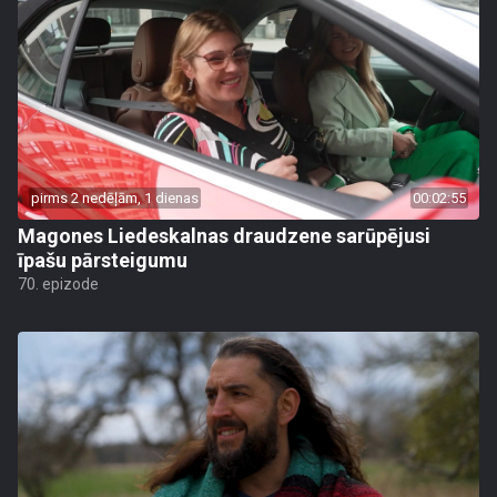
pirms 2 nedēļām, 1 dienas
00:02:55
Magones Liedeskalnas draudzene sarūpējusi
īpašu pārsteigumu
70. epizode