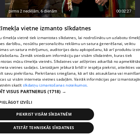
pirms 2 nedēļām, 6 dienām
00:02:27
Raivis Vidzis atklāj attiecību aizkulises
 tīmekļa vietne izmanto sīkdatnes
71. epizode
 tīmekļa vietnē tiek izmantotas sīkdatnes, lai nodrošinātu un uzlabotu tīmek
nes darbību., nosūtītu personalizētu reklāmu un satura ģenerēšanai, veiktu
āmas un satura mērījumus, auditorijas datu apkopošanu, kā arī produktu izst
zlabošanu. Zemāk sniedzam informāciju par visām sīkdatnēm, kuras tiek
ntotas mūsu tīmekļa vietnēs. Sīkdatnes var atšķirties atkarībā no apmeklētā
rneta vietnes sadaļas. Lietotājam jebkurā brīdī ir iespēja piekrist, atteikties va
īt savu piekrišanu. Piekrišanas sniegšana, kā arī tās atsaukšana vai mainīša
ecas uz visām interneta vietnes sadaļām. Vairāk informācijas par izmantotaj
atnēm skatīt
sīkdatņu izmantošanas noteikumos.
ĪT VISUS PARTNERUS
(1718) →
PIELĀGOT IZVĒLI
pirms 2 nedēļām, 6 dienām
00:04:07
PIEKRIST VISĀM SĪKDATNĒM
Magone sarūpē īpašu dāvanu savai draudzenei
Evitai
ATSTĀT TEHNISKĀS SĪKDATNES
72. epizode