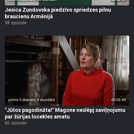
Jesica Zundovska piedzīvo spriedzes pilnu
braucienu Armēnijā
58. epizode
pirms 5 dienām, 9 stundām
00:03:49
"Jūtos pagodināta!" Magone neslēpj saviļņojumu
par žūrijas locekles amatu
60. epizode