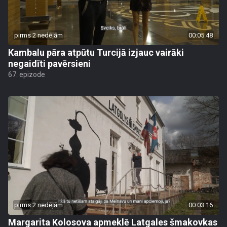
pirms 2 nedēļām
00:05:48
Kambalu pāra atpūtu Turcijā izjauc vairāki
negaidīti pavērsieni
67. epizode
pirms 2 nedēļām
00:03:16
Margarita Kolosova apmeklē Latgales šmakovkas