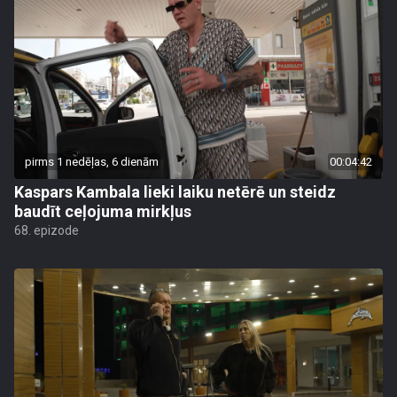
pirms 1 nedēļas, 6 dienām
00:04:42
Kaspars Kambala lieki laiku netērē un steidz
baudīt ceļojuma mirkļus
68. epizode