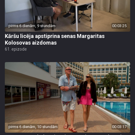
pirms 6 dienām, 9 stundām
00:03:25
Kāršu licēja apstiprina senas Margaritas
Kolosovas aizdomas
61. epizode
pirms 6 dienām, 10 stundām
00:03:17