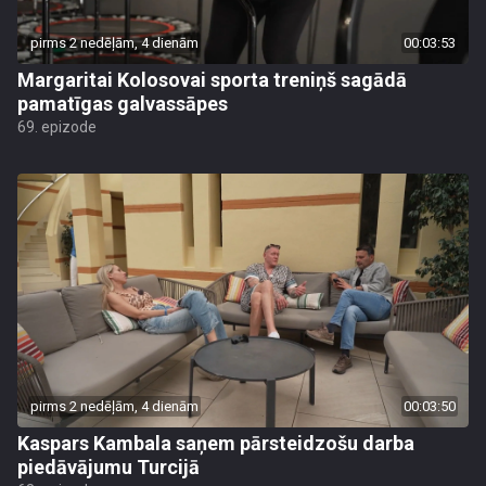
pirms 2 nedēļām, 4 dienām
00:03:53
Margaritai Kolosovai sporta treniņš sagādā
pamatīgas galvassāpes
69. epizode
pirms 2 nedēļām, 4 dienām
00:03:50
Kaspars Kambala saņem pārsteidzošu darba
piedāvājumu Turcijā