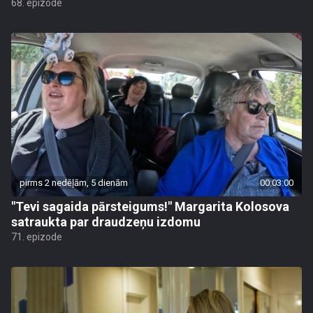
68. epizode
pirms 2 nedēļām, 5 dienām
00:03:00
"Tevi sagaida pārsteigums!" Margarita Kolosova
satraukta par draudzeņu izdomu
71. epizode