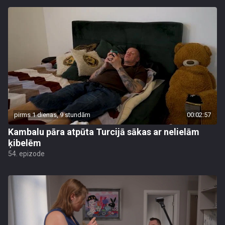
pirms 1 dienas, 9 stundām
00:02:57
Kambalu pāra atpūta Turcijā sākas ar nelielām
ķibelēm
54. epizode