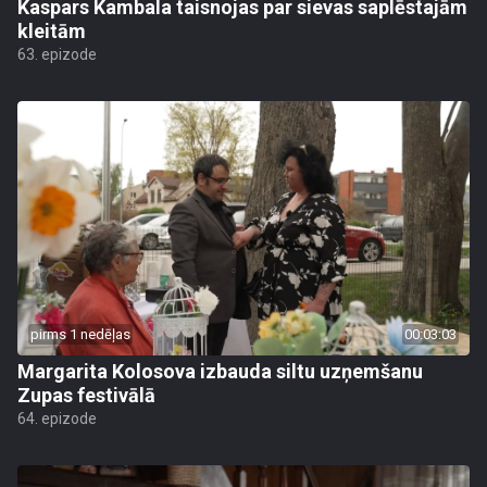
Kaspars Kambala taisnojas par sievas saplēstajām
kleitām
63. epizode
pirms 1 nedēļas
00:03:03
Margarita Kolosova izbauda siltu uzņemšanu
Zupas festivālā
64. epizode