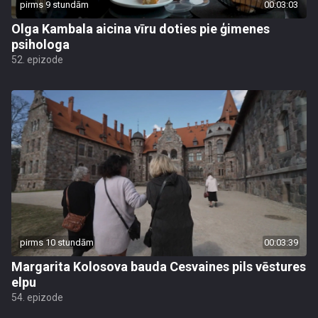
pirms 9 stundām
00:03:03
Olga Kambala aicina vīru doties pie ģimenes
psihologa
52. epizode
pirms 10 stundām
00:03:39
Margarita Kolosova bauda Cesvaines pils vēstures
elpu
54. epizode