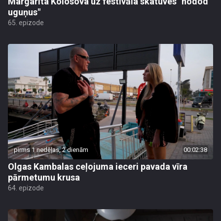
Margarita Kolosova uz festivāla skatuves "nodod
uguņus"
65. epizode
pirms 1 nedēļas, 2 dienām
00:02:38
Olgas Kambalas ceļojuma ieceri pavada vīra
pārmetumu krusa
64. epizode