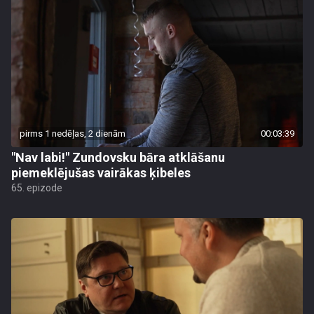
pirms 1 nedēļas, 2 dienām
00:03:39
"Nav labi!" Zundovsku bāra atklāšanu
piemeklējušas vairākas ķibeles
65. epizode