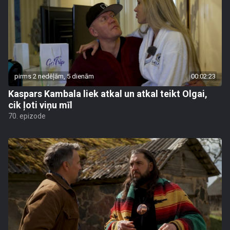
pirms 2 nedēļām, 5 dienām
00:02:23
Kaspars Kambala liek atkal un atkal teikt Olgai,
cik ļoti viņu mīl
70. epizode