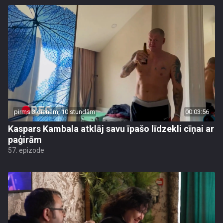
pirms 3 dienām, 10 stundām
00:03:56
Kaspars Kambala atklāj savu īpašo līdzekli cīņai ar
paģirām
57. epizode