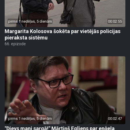
pirms 1 nedēļas, 5 dienām
00:02:55
Margarita Kolosova šokēta par vietējās policijas
pieraksta sistēmu
66. epizode
pirms 1 nedēļas, 5 dienām
00:02:47
"Dievs mani sargā!" Mārtiņš Egliens par enģeļa