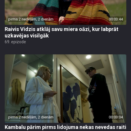
pirms 2 nedēļām, 2 dienām
00:03:44
Raivis Vidzis atklāj savu miera oāzi, kur labprāt
uzkavējas visilgāk
69. epizode
pirms 2 nedēļām, 2 dienām
00:03:04
Kambalu pārim pirms lidojuma nekas nevedas raiti