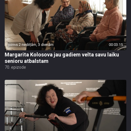
pirms 2 nedēļām, 3 dienām
00:03:15
Margarita Kolosova jau gadiem velta savu laiku
senioru atbalstam
70. epizode