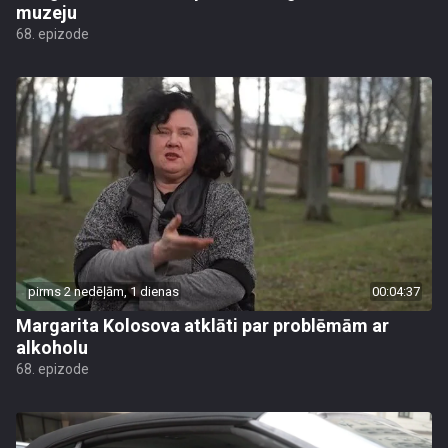
muzeju
68. epizode
pirms 2 nedēļām, 1 dienas
00:04:37
Margarita Kolosova atklāti par problēmām ar
alkoholu
68. epizode