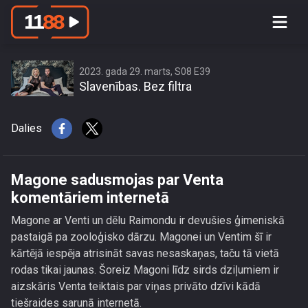
Magone sadusmojas par Venta
komentāriem internetā
2023. gada 29. marts, S08 E39
Slavenības. Bez filtra
Dalies
Magone sadusmojas par Venta
komentāriem internetā
Magone ar Venti un dēlu Raimondu ir devušies ģimeniskā
pastaigā pa zooloģisko dārzu. Magonei un Ventim šī ir
kārtējā iespēja atrisināt savas nesaskaņas, taču tā vietā
rodas tikai jaunas. Šoreiz Magoni līdz sirds dziļumiem ir
aizskāris Venta teiktais par viņas privāto dzīvi kādā
tiešraides sarunā internetā.