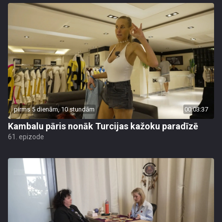
pirms 5 dienām, 10 stundām
00:03:37
Kambalu pāris nonāk Turcijas kažoku paradīzē
61. epizode