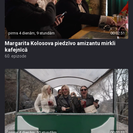
pirms 4 dienām, 9 stundām
00:02:51
Margarita Kolosova piedzīvo amizantu mirkli
kafejnīcā
60. epizode
pirms 4 dienām, 10 stundām
00:02:53