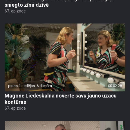
sniegto zīmi dzīvē
67. epizode
pirms 1 nedēļas, 6 dienām
00:02:28
Magone Liedeskalna novērtē savu jauno uzacu
kontūras
67. epizode