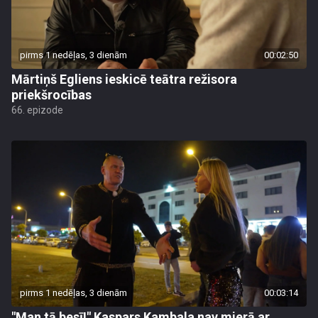
pirms 1 nedēļas, 3 dienām
00:02:50
Mārtiņš Egliens ieskicē teātra režisora
priekšrocības
66. epizode
pirms 1 nedēļas, 3 dienām
00:03:14
"Man tā besī!" Kaspars Kambala nav mierā ar