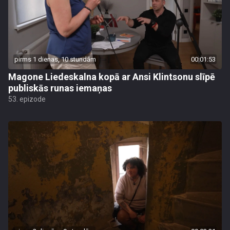
pirms 1 dienas, 10 stundām
00:01:53
Magone Liedeskalna kopā ar Ansi Klintsonu slīpē
publiskās runas iemaņas
53. epizode