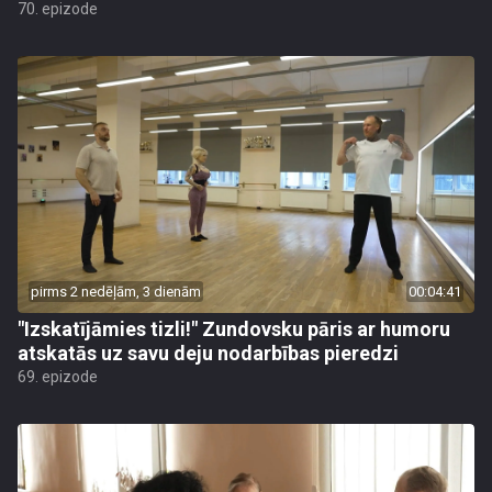
70. epizode
pirms 2 nedēļām, 3 dienām
00:04:41
"Izskatījāmies tizli!" Zundovsku pāris ar humoru
atskatās uz savu deju nodarbības pieredzi
69. epizode