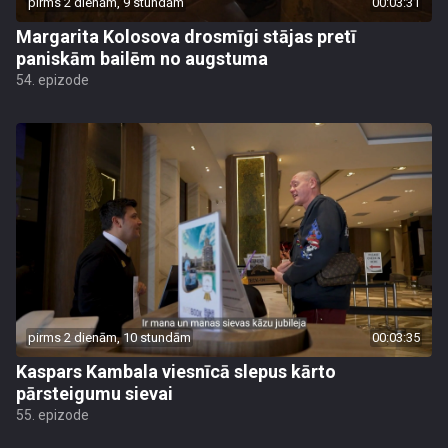
pirms 2 dienām, 9 stundām
00:03:31
Margarita Kolosova drosmīgi stājas pretī
paniskām bailēm no augstuma
54. epizode
pirms 2 dienām, 10 stundām
00:03:35
Kaspars Kambala viesnīcā slepus kārto
pārsteigumu sievai
55. epizode