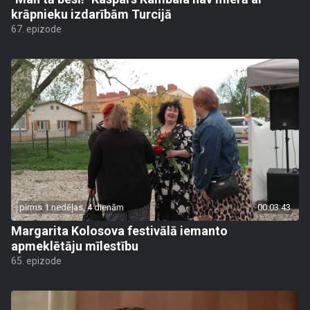
krāpnieku izdarībām Turcijā
67. epizode
pirms 1 nedēļas, 4 dienām
00:03:43
Margarita Kolosova festivālā iemanto
apmeklētāju mīlestību
65. epizode