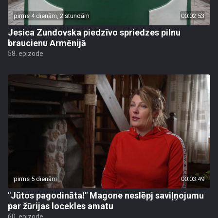
pirms 4 dienām, 2 stundām
00:02:53
Jesica Zundovska piedzīvo spriedzes pilnu
braucienu Armēnijā
58. epizode
pirms 5 dienām
00:03:49
"Jūtos pagodināta!" Magone neslēpj saviļņojumu
par žūrijas locekles amatu
60. epizode