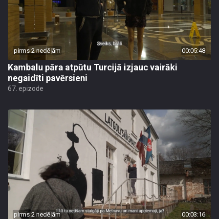
pirms 2 nedēļām
00:05:48
Kambalu pāra atpūtu Turcijā izjauc vairāki
negaidīti pavērsieni
67. epizode
pirms 2 nedēļām
00:03:16