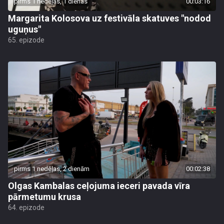
pirms 1 nedēļas, 1 dienas
00:03:16
Margarita Kolosova uz festivāla skatuves "nodod
uguņus"
65. epizode
pirms 1 nedēļas, 2 dienām
00:02:38
Olgas Kambalas ceļojuma ieceri pavada vīra
pārmetumu krusa
64. epizode