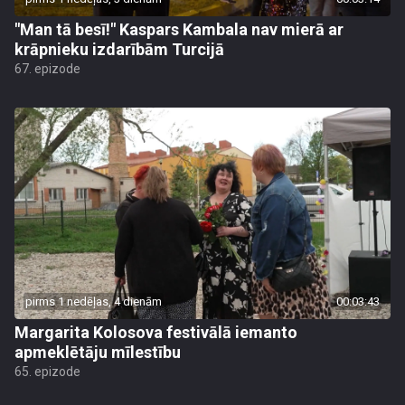
"Man tā besī!" Kaspars Kambala nav mierā ar
krāpnieku izdarībām Turcijā
67. epizode
pirms 1 nedēļas, 4 dienām
00:03:43
Margarita Kolosova festivālā iemanto
apmeklētāju mīlestību
65. epizode