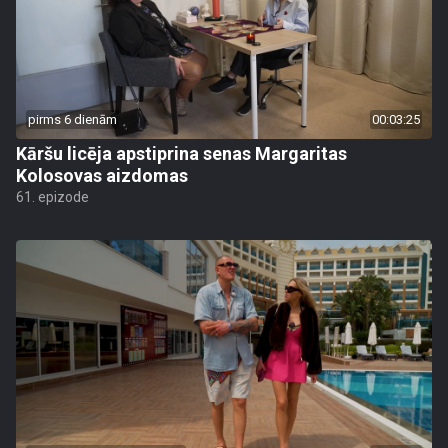
pirms 6 dienām
00:03:25
Kāršu licēja apstiprina senas Margaritas
Kolosovas aizdomas
61. epizode