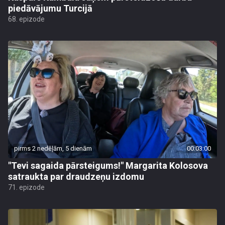
piedāvājumu Turcijā
68. epizode
pirms 2 nedēļām, 5 dienām
00:03:00
"Tevi sagaida pārsteigums!" Margarita Kolosova
satraukta par draudzeņu izdomu
71. epizode