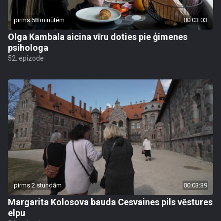
pirms 58 minūtēm
00:03:03
Olga Kambala aicina vīru doties pie ģimenes
psihologa
52. epizode
pirms 2 stundām
00:03:39
Margarita Kolosova bauda Cesvaines pils vēstures
elpu