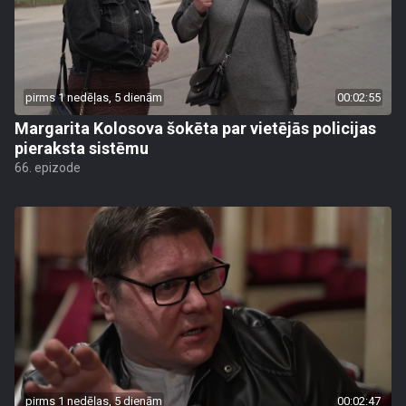
pirms 1 nedēļas, 5 dienām
00:02:55
Margarita Kolosova šokēta par vietējās policijas
pieraksta sistēmu
66. epizode
pirms 1 nedēļas, 5 dienām
00:02:47