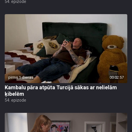
54. epizode
pirms 1 dienas
00:02:57
Kambalu pāra atpūta Turcijā sākas ar nelielām
ķibelēm
54. epizode