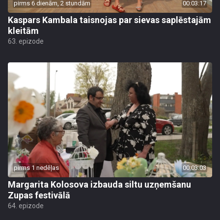
pirms 6 dienām, 2 stundām
00:03:17
Kaspars Kambala taisnojas par sievas saplēstajām
kleitām
63. epizode
pirms 1 nedēļas
00:03:03
Margarita Kolosova izbauda siltu uzņemšanu
Zupas festivālā
64. epizode