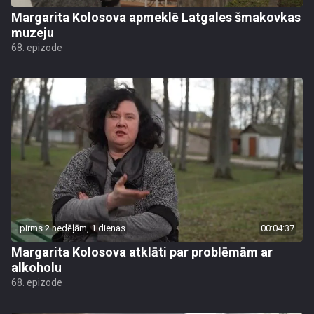
Margarita Kolosova apmeklē Latgales šmakovkas
muzeju
68. epizode
pirms 2 nedēļām, 1 dienas
00:04:37
Margarita Kolosova atklāti par problēmām ar
alkoholu
68. epizode