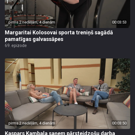
pirms 2 nedēļām, 4 dienām
00:03:53
Margaritai Kolosovai sporta treniņš sagādā
pamatīgas galvassāpes
69. epizode
pirms 2 nedēļām, 4 dienām
00:03:50
Kaspars Kambala saņem pārsteidzošu darba