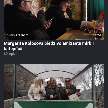
pirms 4 dienām
00:02:51
Margarita Kolosova piedzīvo amizantu mirkli
kafejnīcā
60. epizode