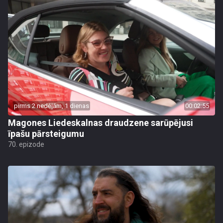
pirms 2 nedēļām, 1 dienas
00:02:55
Magones Liedeskalnas draudzene sarūpējusi
īpašu pārsteigumu
70. epizode