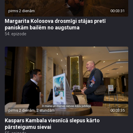
pirms 2 dienām
00:03:31
Margarita Kolosova drosmīgi stājas pretī
paniskām bailēm no augstuma
54. epizode
pirms 2 dienām, 2 stundām
00:03:35
Kaspars Kambala viesnīcā slepus kārto
pārsteigumu sievai