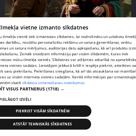
pirms 2 nedēļām, 6 dienām
00:02:27
 tīmekļa vietne izmanto sīkdatnes
Raivis Vidzis atklāj attiecību aizkulises
 tīmekļa vietnē tiek izmantotas sīkdatnes, lai nodrošinātu un uzlabotu tīmek
71. epizode
nes darbību., nosūtītu personalizētu reklāmu un satura ģenerēšanai, veiktu
āmas un satura mērījumus, auditorijas datu apkopošanu, kā arī produktu izst
zlabošanu. Zemāk sniedzam informāciju par visām sīkdatnēm, kuras tiek
ntotas mūsu tīmekļa vietnēs. Sīkdatnes var atšķirties atkarībā no apmeklētā
rneta vietnes sadaļas. Lietotājam jebkurā brīdī ir iespēja piekrist, atteikties va
īt savu piekrišanu. Piekrišanas sniegšana, kā arī tās atsaukšana vai mainīša
ecas uz visām interneta vietnes sadaļām. Vairāk informācijas par izmantotaj
atnēm skatīt
sīkdatņu izmantošanas noteikumos.
ĪT VISUS PARTNERUS
(1718) →
PIELĀGOT IZVĒLI
PIEKRIST VISĀM SĪKDATNĒM
pirms 2 nedēļām, 6 dienām
00:04:07
ATSTĀT TEHNISKĀS SĪKDATNES
Magone sarūpē īpašu dāvanu savai draudzenei
Evitai