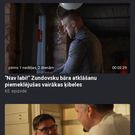
pirms 1 nedēļas, 2 dienām
00:03:39
"Nav labi!" Zundovsku bāra atklāšanu
piemeklējušas vairākas ķibeles
65. epizode