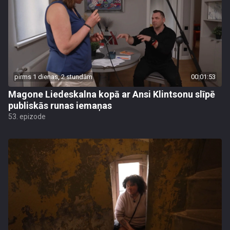
pirms 1 dienas, 2 stundām
00:01:53
Magone Liedeskalna kopā ar Ansi Klintsonu slīpē
publiskās runas iemaņas
53. epizode