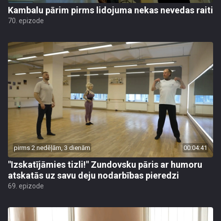
Kambalu pārim pirms lidojuma nekas nevedas raiti
70. epizode
pirms 2 nedēļām, 3 dienām
00:04:41
"Izskatījāmies tizli!" Zundovsku pāris ar humoru
atskatās uz savu deju nodarbības pieredzi
69. epizode