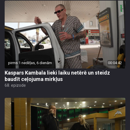
pirms 1 nedēļas, 6 dienām
00:04:42
Kaspars Kambala lieki laiku netērē un steidz
baudīt ceļojuma mirkļus
68. epizode