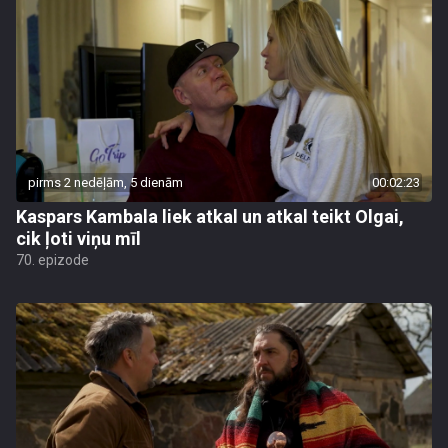
pirms 2 nedēļām, 5 dienām
00:02:23
Kaspars Kambala liek atkal un atkal teikt Olgai,
cik ļoti viņu mīl
70. epizode