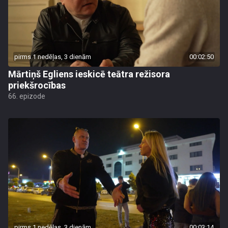
pirms 1 nedēļas, 3 dienām
00:02:50
Mārtiņš Egliens ieskicē teātra režisora
priekšrocības
66. epizode
pirms 1 nedēļas, 3 dienām
00:03:14