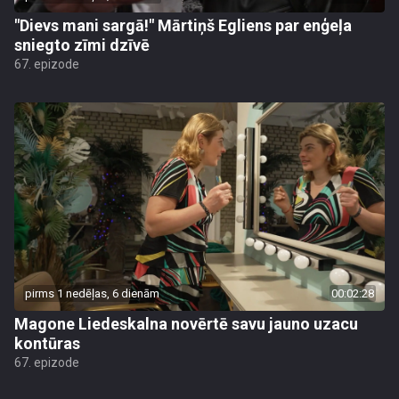
"Dievs mani sargā!" Mārtiņš Egliens par enģeļa
sniegto zīmi dzīvē
67. epizode
pirms 1 nedēļas, 6 dienām
00:02:28
Magone Liedeskalna novērtē savu jauno uzacu
kontūras
67. epizode