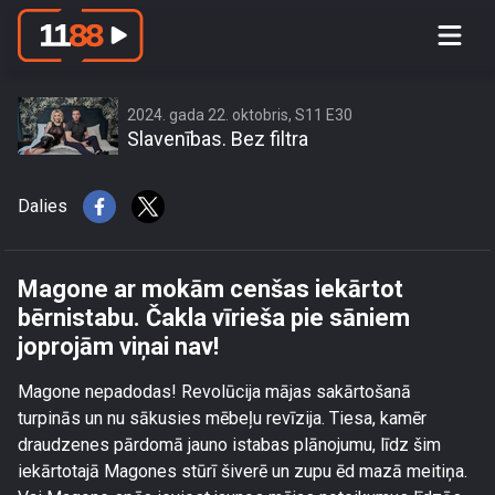
Magone ar mokām cenšas iekārtot
bērnistabu. Čakla vīrieša pie sāniem
joprojām viņai nav!
2024. gada 22. oktobris, S11 E30
Slavenības. Bez filtra
Dalies
Magone ar mokām cenšas iekārtot
bērnistabu. Čakla vīrieša pie sāniem
joprojām viņai nav!
Magone nepadodas! Revolūcija mājas sakārtošanā
turpinās un nu sākusies mēbeļu revīzija. Tiesa, kamēr
draudzenes pārdomā jauno istabas plānojumu, līdz šim
iekārtotajā Magones stūrī šiverē un zupu ēd mazā meitiņa.