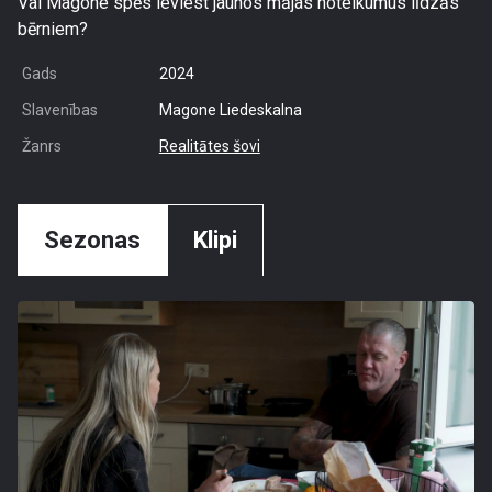
Vai Magone spēs ieviest jaunos mājas noteikumus līdzās
bērniem?
Gads
2024
Slavenības
Magone Liedeskalna
Žanrs
Realitātes šovi
Sezonas
Klipi