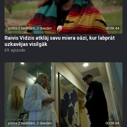
pirms 2 nedēļām, 2 dienām
00:03:44
Raivis Vidzis atklāj savu miera oāzi, kur labprāt
uzkavējas visilgāk
69. epizode
pirms 2 nedēļām, 2 dienām
00:03:04