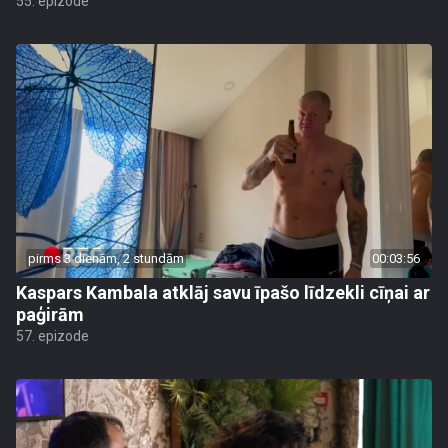
55. epizode
pirms 3 dienām, 2 stundām
00:03:56
Kaspars Kambala atklāj savu īpašo līdzekli cīņai ar
paģirām
57. epizode